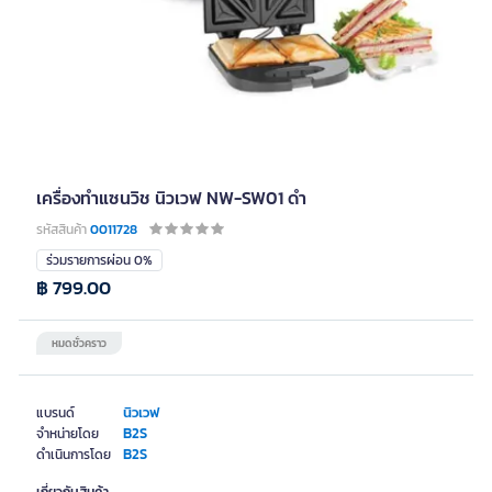
เครื่องทำแซนวิช นิวเวฟ NW-SW01 ดำ
รหัสสินค้า
0011728
ร่วมรายการผ่อน 0%
฿ 799.00
หมดชั่วคราว
นิวเวฟ
แบรนด์
B2S
จำหน่ายโดย
B2S
ดำเนินการโดย