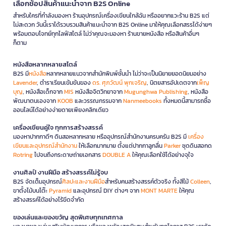
เลือกช้อปสินค้าแนะนำจาก B2S Online
สำหรับใครที่กำลังมองหา ร้านอุปกรณ์เครื่องเขียนใกล้ฉัน หรืออยากแวะร้าน B2S แต่
ไม่สะดวก วันนี้เราได้รวบรวมสินค้าแนะนำจาก B2S Online มาให้คุณเลือกสรรได้ง่ายๆ
พร้อมตอบโจทย์ทุกไลฟ์สไตล์ ไม่ว่าคุณจะมองหา ร้านขายหนังสือ หรือสินค้าอื่นๆ
ก็ตาม
หนังสือหลากหลายสไตล์
B2S มี
หนังสือ
หลากหลายแนวจากสำนักพิมพ์ชั้นนำ ไม่ว่าจะเป็นนิยายยอดนิยมอย่าง
Lavender
, ตำราเรียนเข้มข้นของ
ดร. ศุภวัฒน์ พุกเจริญ
, นิตยสารอัปเดตจาก
เพ็ญ
บุญ
, หนังสือเด็กจาก
MIS
หนังสือจิตวิทยาจาก
Mugunghwa Publishing
, หนังสือ
พัฒนาตนเองจาก
KOOB
และวรรณกรรมจาก
Nanmeebooks
ทั้งหมดนี้สามารถซื้อ
ออนไลน์ได้อย่างง่ายดายเพียงคลิกเดียว
เครื่องเขียนคู่ใจ ทุกการสร้างสรรค์
มองหาปากกาดีๆ ดินสอหลากหลาย หรืออุปกรณ์สำนักงานครบครัน B2S มี
เครื่อง
เขียนและอุปกรณ์สำนักงาน
ให้เลือกมากมาย ตั้งแต่ปากกาลูกลื่น
Parker
ชุดดินสอกด
Rotring
ไปจนถึงกระดาษถ่ายเอกสาร
DOUBLE A
ให้คุณเลือกใช้ได้อย่างจุใจ
งานศิลป์ งานฝีมือ สร้างสรรค์ไม่รู้จบ
B2S จัดเต็มอุปกรณ์
ศิลปะและงานฝีมือ
สำหรับคนสร้างสรรค์ตัวจริง ทั้งสีไม้
Colleen
,
ขาตั้งไม้บนโต๊ะ
Pyramid
และอุปกรณ์ DIY ต่างๆ จาก
MONT MARTE
ให้คุณ
สร้างสรรค์ได้อย่างไร้ขีดจำกัด
ของเล่นและของขวัญ สุดพิเศษทุกเทศกาล