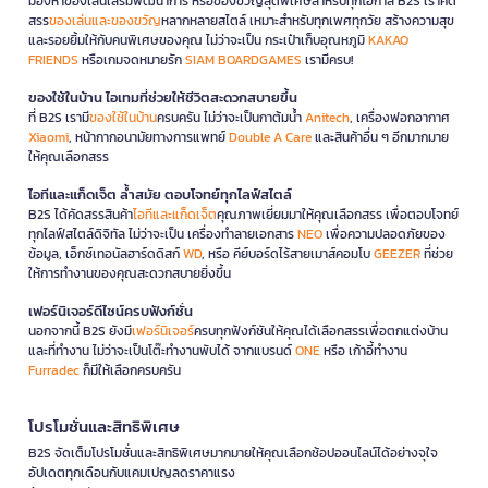
มองหาของเล่นเสริมพัฒนาการ หรือของขวัญสุดพิเศษสำหรับทุกโอกาส B2S เราคัด
สรร
ของเล่นและของขวัญ
หลากหลายสไตล์ เหมาะสำหรับทุกเพศทุกวัย สร้างความสุข
และรอยยิ้มให้กับคนพิเศษของคุณ ไม่ว่าจะเป็น กระเป๋าเก็บอุณหภูมิ
KAKAO
FRIENDS
หรือเกมจดหมายรัก
SIAM BOARDGAMES
เรามีครบ!
ของใช้ในบ้าน ไอเทมที่ช่วยให้ชีวิตสะดวกสบายขึ้น
ที่ B2S เรามี
ของใช้ในบ้าน
ครบครัน ไม่ว่าจะเป็นกาต้มน้ำ
Anitech
, เครื่องฟอกอากาศ
Xiaomi
, หน้ากากอนามัยทางการแพทย์
Double A Care
และสินค้าอื่น ๆ อีกมากมาย
ให้คุณเลือกสรร
ไอทีและแก็ดเจ็ต ล้ำสมัย ตอบโจทย์ทุกไลฟ์สไตล์
B2S ได้คัดสรรสินค้า
ไอทีและแก็ดเจ็ต
คุณภาพเยี่ยมมาให้คุณเลือกสรร เพื่อตอบโจทย์
ทุกไลฟ์สไตล์ดิจิทัล ไม่ว่าจะเป็น เครื่องทำลายเอกสาร
NEO
เพื่อความปลอดภัยของ
ข้อมูล, เอ็กซ์เทอนัลฮาร์ดดิสก์
WD
, หรือ คีย์บอร์ดไร้สายเมาส์คอมโบ
GEEZER
ที่ช่วย
ให้การทำงานของคุณสะดวกสบายยิ่งขึ้น
เฟอร์นิเจอร์ดีไซน์ครบฟังก์ชั่น
นอกจากนี้ B2S ยังมี
เฟอร์นิเจอร์
ครบทุกฟังก์ชันให้คุณได้เลือกสรรเพื่อตกแต่งบ้าน
และที่ทำงาน ไม่ว่าจะเป็นโต๊ะทำงานพับได้ จากแบรนด์
ONE
หรือ เก้าอี้ทำงาน
Furradec
ก็มีให้เลือกครบครัน
โปรโมชั่นและสิทธิพิเศษ
B2S จัดเต็มโปรโมชั่นและสิทธิพิเศษมากมายให้คุณเลือกช้อปออนไลน์ได้อย่างจุใจ
อัปเดตทุกเดือนกับแคมเปญลดราคาแรง