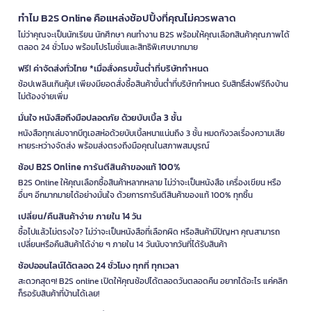
ทำไม B2S Online คือแหล่งช้อปปิ้งที่คุณไม่ควรพลาด
ไม่ว่าคุณจะเป็นนักเรียน นักศึกษา คนทำงาน B2S พร้อมให้คุณเลือกสินค้าคุณภาพได้
ตลอด 24 ชั่วโมง พร้อมโปรโมชั่นและสิทธิพิเศษมากมาย
ฟรี! ค่าจัดส่งทั่วไทย *เมื่อสั่งครบขั้นต่ำที่บริษัทกำหนด
ช้อปเพลินเกินคุ้ม! เพียงมียอดสั่งซื้อสินค้าขั้นต่ำที่บริษัทกำหนด รับสิทธิ์ส่งฟรีถึงบ้าน
ไม่ต้องจ่ายเพิ่ม
มั่นใจ หนังสือถึงมือปลอดภัย ด้วยบับเบิ้ล 3 ชั้น
หนังสือทุกเล่มจากบีทูเอสห่อด้วยบับเบิ้ลหนาแน่นถึง 3 ชั้น หมดกังวลเรื่องความเสีย
หายระหว่างจัดส่ง พร้อมส่งตรงถึงมือคุณในสภาพสมบูรณ์
ช้อป B2S Online การันตีสินค้าของแท้ 100%
B2S Online ให้คุณเลือกซื้อสินค้าหลากหลาย ไม่ว่าจะเป็นหนังสือ เครื่องเขียน หรือ
อื่นๆ อีกมากมายได้อย่างมั่นใจ ด้วยการการันตีสินค้าของแท้ 100% ทุกชิ้น
เปลี่ยน/คืนสินค้าง่าย ภายใน 14 วัน
ซื้อไปแล้วไม่ตรงใจ? ไม่ว่าจะเป็นหนังสือที่เลือกผิด หรือสินค้ามีปัญหา คุณสามารถ
เปลี่ยนหรือคืนสินค้าได้ง่าย ๆ ภายใน 14 วันนับจากวันที่ได้รับสินค้า
ช้อปออนไลน์ได้ตลอด 24 ชั่วโมง ทุกที่ ทุกเวลา
สะดวกสุดๆ! B2S online เปิดให้คุณช้อปได้ตลอดวันตลอดคืน อยากได้อะไร แค่คลิก
ก็รอรับสินค้าที่บ้านได้เลย!