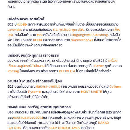
พร้อมตอบโจทย์ทุกไลฟ์สไตล์ ไม่ว่าคุณจะมองหา ร้านขายหนังสือ หรือสินค้าอื่นๆ
ก็ตาม
หนังสือหลากหลายสไตล์
B2S มี
หนังสือ
หลากหลายแนวจากสำนักพิมพ์ชั้นนำ ไม่ว่าจะเป็นนิยายยอดนิยมอย่าง
Lavender
, ตำราเรียนเข้มข้นของ
ดร. ศุภวัฒน์ พุกเจริญ
, นิตยสารอัปเดตจาก
เพ็ญ
บุญ
, หนังสือเด็กจาก
MIS
หนังสือจิตวิทยาจาก
Mugunghwa Publishing
, หนังสือ
พัฒนาตนเองจาก
KOOB
และวรรณกรรมจาก
Nanmeebooks
ทั้งหมดนี้สามารถซื้อ
ออนไลน์ได้อย่างง่ายดายเพียงคลิกเดียว
เครื่องเขียนคู่ใจ ทุกการสร้างสรรค์
มองหาปากกาดีๆ ดินสอหลากหลาย หรืออุปกรณ์สำนักงานครบครัน B2S มี
เครื่อง
เขียนและอุปกรณ์สำนักงาน
ให้เลือกมากมาย ตั้งแต่ปากกาลูกลื่น
Parker
ชุดดินสอกด
Rotring
ไปจนถึงกระดาษถ่ายเอกสาร
DOUBLE A
ให้คุณเลือกใช้ได้อย่างจุใจ
งานศิลป์ งานฝีมือ สร้างสรรค์ไม่รู้จบ
B2S จัดเต็มอุปกรณ์
ศิลปะและงานฝีมือ
สำหรับคนสร้างสรรค์ตัวจริง ทั้งสีไม้
Colleen
,
ขาตั้งไม้บนโต๊ะ
Pyramid
และอุปกรณ์ DIY ต่างๆ จาก
MONT MARTE
ให้คุณ
สร้างสรรค์ได้อย่างไร้ขีดจำกัด
ของเล่นและของขวัญ สุดพิเศษทุกเทศกาล
มองหาของเล่นเสริมพัฒนาการ หรือของขวัญสุดพิเศษสำหรับทุกโอกาส B2S เราคัด
สรร
ของเล่นและของขวัญ
หลากหลายสไตล์ เหมาะสำหรับทุกเพศทุกวัย สร้างความสุข
และรอยยิ้มให้กับคนพิเศษของคุณ ไม่ว่าจะเป็น กระเป๋าเก็บอุณหภูมิ
KAKAO
FRIENDS
หรือเกมจดหมายรัก
SIAM BOARDGAMES
เรามีครบ!