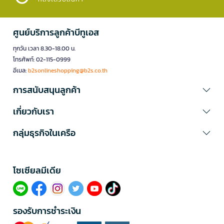
ศูนย์บริการลูกค้าบีทูเอส
ทุกวัน เวลา 8.30-18.00 น.
โทรศัพท์: 02-115-0999
อีเมล:
b2sonlineshopping@b2s.co.th
การสนับสนุนลูกค้า
เกี่ยวกับเรา
กลุ่มธุรกิจในเครือ
โซเซียลมีเดีย​
รองรับการชำระเงิน