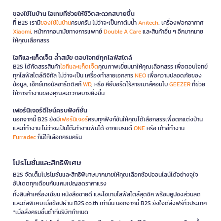
ของใช้ในบ้าน ไอเทมที่ช่วยให้ชีวิตสะดวกสบายขึ้น
ที่ B2S เรามี
ของใช้ในบ้าน
ครบครัน ไม่ว่าจะเป็นกาต้มน้ำ
Anitech
, เครื่องฟอกอากาศ
Xiaomi
, หน้ากากอนามัยทางการแพทย์
Double A Care
และสินค้าอื่น ๆ อีกมากมาย
ให้คุณเลือกสรร
ไอทีและแก็ดเจ็ต ล้ำสมัย ตอบโจทย์ทุกไลฟ์สไตล์
B2S ได้คัดสรรสินค้า
ไอทีและแก็ดเจ็ต
คุณภาพเยี่ยมมาให้คุณเลือกสรร เพื่อตอบโจทย์
ทุกไลฟ์สไตล์ดิจิทัล ไม่ว่าจะเป็น เครื่องทำลายเอกสาร
NEO
เพื่อความปลอดภัยของ
ข้อมูล, เอ็กซ์เทอนัลฮาร์ดดิสก์
WD
, หรือ คีย์บอร์ดไร้สายเมาส์คอมโบ
GEEZER
ที่ช่วย
ให้การทำงานของคุณสะดวกสบายยิ่งขึ้น
เฟอร์นิเจอร์ดีไซน์ครบฟังก์ชั่น
นอกจากนี้ B2S ยังมี
เฟอร์นิเจอร์
ครบทุกฟังก์ชันให้คุณได้เลือกสรรเพื่อตกแต่งบ้าน
และที่ทำงาน ไม่ว่าจะเป็นโต๊ะทำงานพับได้ จากแบรนด์
ONE
หรือ เก้าอี้ทำงาน
Furradec
ก็มีให้เลือกครบครัน
โปรโมชั่นและสิทธิพิเศษ
B2S จัดเต็มโปรโมชั่นและสิทธิพิเศษมากมายให้คุณเลือกช้อปออนไลน์ได้อย่างจุใจ
อัปเดตทุกเดือนกับแคมเปญลดราคาแรง
ทั้งสินค้าเครื่องเขียน หนังสือขายดี และไอเทมไลฟ์สไตล์สุดชิค พร้อมคูปองส่วนลด
และดีลพิเศษเมื่อช้อปผ่าน B2S.co.th เท่านั้น นอกจากนี้ B2S ยังใจดีส่งฟรีทั่วประเทศ
*เมื่อสั่งครบขั้นต่ำที่บริษัทกำหนด