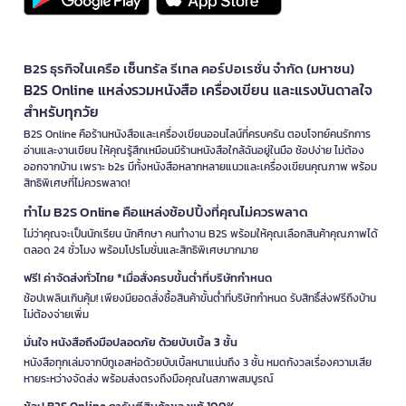
B2S ธุรกิจในเครือ เซ็นทรัล รีเทล คอร์ปอเรชั่น จำกัด (มหาชน)
B2S Online แหล่งรวมหนังสือ เครื่องเขียน และแรงบันดาลใจ
สำหรับทุกวัย
B2S Online คือร้านหนังสือและเครื่องเขียนออนไลน์ที่ครบครัน ตอบโจทย์คนรักการ
อ่านและงานเขียน ให้คุณรู้สึกเหมือนมีร้านหนังสือใกล้ฉันอยู่ในมือ ช้อปง่าย ไม่ต้อง
ออกจากบ้าน เพราะ b2s มีทั้งหนังสือหลากหลายแนวและเครื่องเขียนคุณภาพ พร้อม
สิทธิพิเศษที่ไม่ควรพลาด!
ทำไม B2S Online คือแหล่งช้อปปิ้งที่คุณไม่ควรพลาด
ไม่ว่าคุณจะเป็นนักเรียน นักศึกษา คนทำงาน B2S พร้อมให้คุณเลือกสินค้าคุณภาพได้
ตลอด 24 ชั่วโมง พร้อมโปรโมชั่นและสิทธิพิเศษมากมาย
ฟรี! ค่าจัดส่งทั่วไทย *เมื่อสั่งครบขั้นต่ำที่บริษัทกำหนด
ช้อปเพลินเกินคุ้ม! เพียงมียอดสั่งซื้อสินค้าขั้นต่ำที่บริษัทกำหนด รับสิทธิ์ส่งฟรีถึงบ้าน
ไม่ต้องจ่ายเพิ่ม
มั่นใจ หนังสือถึงมือปลอดภัย ด้วยบับเบิ้ล 3 ชั้น
หนังสือทุกเล่มจากบีทูเอสห่อด้วยบับเบิ้ลหนาแน่นถึง 3 ชั้น หมดกังวลเรื่องความเสีย
หายระหว่างจัดส่ง พร้อมส่งตรงถึงมือคุณในสภาพสมบูรณ์