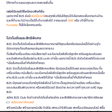
ให้การทำงานของคุณสะดวกสบายยิ่งขึ้น
เฟอร์นิเจอร์ดีไซน์ครบฟังก์ชั่น
นอกจากนี้ B2S ยังมี
เฟอร์นิเจอร์
ครบทุกฟังก์ชันให้คุณได้เลือกสรรเพื่อตกแต่งบ้าน
และที่ทำงาน ไม่ว่าจะเป็นโต๊ะทำงานพับได้ จากแบรนด์
ONE
หรือ เก้าอี้ทำงาน
Furradec
ก็มีให้เลือกครบครัน
โปรโมชั่นและสิทธิพิเศษ
B2S จัดเต็มโปรโมชั่นและสิทธิพิเศษมากมายให้คุณเลือกช้อปออนไลน์ได้อย่างจุใจ
อัปเดตทุกเดือนกับแคมเปญลดราคาแรง
ทั้งสินค้าเครื่องเขียน หนังสือขายดี และไอเทมไลฟ์สไตล์สุดชิค พร้อมคูปองส่วนลด
และดีลพิเศษเมื่อช้อปผ่าน B2S.co.th เท่านั้น นอกจากนี้ B2S ยังใจดีส่งฟรีทั่วประเทศ
*เมื่อสั่งครบขั้นต่ำที่บริษัทกำหนด
B2S จัดเต็มโปรโมชั่นและสิทธิพิเศษเพียบ ช้อปออนไลน์ได้เลย! ลดแรงทุกเดือน ทั้ง
เครื่องเขียน หนังสือดัง ของไอเทมไลฟ์สไตล์สุดชิค พร้อมคูปองส่วนลดพิเศษเมื่อซื้อ
ผ่าน B2S.co.th เท่านั้น และส่งฟรีทั่วไทย *เมื่อสั่งครบขั้นต่ำที่บริษัทกำหนด
B2S มีทุกอย่างตอบโจทย์ทุกไลฟ์สไตล์ ไม่ว่าจะเป็นอุปกรณ์อ่านเขียน เครื่องเขียน
ของเล่นเสริมพัฒนาการ หรือเฟอร์นิเจอร์ ช้อปง่าย สะดวก ทุกที่ ทุกเวลา แค่มี App
B2S
สมัคร B2S Club รับข่าวสารโปรโมชั่นก่อนใคร และสิทธิพิเศษเฉพาะสมาชิก! คลิกเลย
สมัครสมาชิกเลย!
👉
#ร้านหนังสือ #ร้านขายหนังสือ ใกล้ฉัน #กระเป๋าใส่ดินสอ #เครื่องเขียนออนไลน์ #ซื้อ