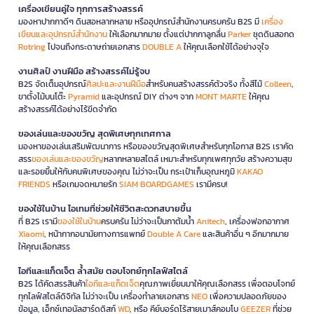
เครื่องเขียนคู่ใจ ทุกการสร้างสรรค์
มองหาปากกาดีๆ ดินสอหลากหลาย หรืออุปกรณ์สำนักงานครบครัน B2S มี
เครื่อง
เขียนและอุปกรณ์สำนักงาน
ให้เลือกมากมาย ตั้งแต่ปากกาลูกลื่น
Parker
ชุดดินสอกด
Rotring
ไปจนถึงกระดาษถ่ายเอกสาร
DOUBLE A
ให้คุณเลือกใช้ได้อย่างจุใจ
งานศิลป์ งานฝีมือ สร้างสรรค์ไม่รู้จบ
B2S จัดเต็มอุปกรณ์
ศิลปะและงานฝีมือ
สำหรับคนสร้างสรรค์ตัวจริง ทั้งสีไม้
Colleen
,
ขาตั้งไม้บนโต๊ะ
Pyramid
และอุปกรณ์ DIY ต่างๆ จาก
MONT MARTE
ให้คุณ
สร้างสรรค์ได้อย่างไร้ขีดจำกัด
ของเล่นและของขวัญ สุดพิเศษทุกเทศกาล
มองหาของเล่นเสริมพัฒนาการ หรือของขวัญสุดพิเศษสำหรับทุกโอกาส B2S เราคัด
สรร
ของเล่นและของขวัญ
หลากหลายสไตล์ เหมาะสำหรับทุกเพศทุกวัย สร้างความสุข
และรอยยิ้มให้กับคนพิเศษของคุณ ไม่ว่าจะเป็น กระเป๋าเก็บอุณหภูมิ
KAKAO
FRIENDS
หรือเกมจดหมายรัก
SIAM BOARDGAMES
เรามีครบ!
ของใช้ในบ้าน ไอเทมที่ช่วยให้ชีวิตสะดวกสบายขึ้น
ที่ B2S เรามี
ของใช้ในบ้าน
ครบครัน ไม่ว่าจะเป็นกาต้มน้ำ
Anitech
, เครื่องฟอกอากาศ
Xiaomi
, หน้ากากอนามัยทางการแพทย์
Double A Care
และสินค้าอื่น ๆ อีกมากมาย
ให้คุณเลือกสรร
ไอทีและแก็ดเจ็ต ล้ำสมัย ตอบโจทย์ทุกไลฟ์สไตล์
B2S ได้คัดสรรสินค้า
ไอทีและแก็ดเจ็ต
คุณภาพเยี่ยมมาให้คุณเลือกสรร เพื่อตอบโจทย์
ทุกไลฟ์สไตล์ดิจิทัล ไม่ว่าจะเป็น เครื่องทำลายเอกสาร
NEO
เพื่อความปลอดภัยของ
ข้อมูล, เอ็กซ์เทอนัลฮาร์ดดิสก์
WD
, หรือ คีย์บอร์ดไร้สายเมาส์คอมโบ
GEEZER
ที่ช่วย