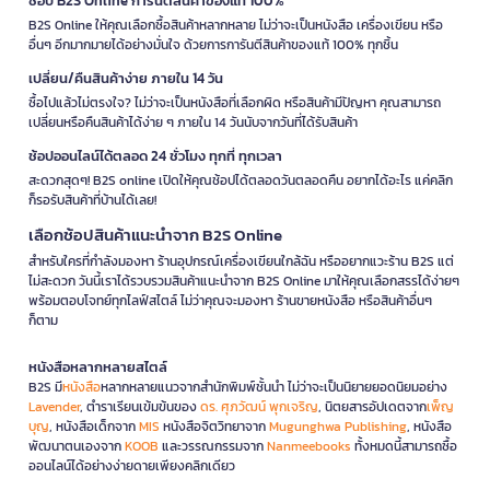
ช้อป B2S Online การันตีสินค้าของแท้ 100%
B2S Online ให้คุณเลือกซื้อสินค้าหลากหลาย ไม่ว่าจะเป็นหนังสือ เครื่องเขียน หรือ
อื่นๆ อีกมากมายได้อย่างมั่นใจ ด้วยการการันตีสินค้าของแท้ 100% ทุกชิ้น
เปลี่ยน/คืนสินค้าง่าย ภายใน 14 วัน
ซื้อไปแล้วไม่ตรงใจ? ไม่ว่าจะเป็นหนังสือที่เลือกผิด หรือสินค้ามีปัญหา คุณสามารถ
เปลี่ยนหรือคืนสินค้าได้ง่าย ๆ ภายใน 14 วันนับจากวันที่ได้รับสินค้า
ช้อปออนไลน์ได้ตลอด 24 ชั่วโมง ทุกที่ ทุกเวลา
สะดวกสุดๆ! B2S online เปิดให้คุณช้อปได้ตลอดวันตลอดคืน อยากได้อะไร แค่คลิก
ก็รอรับสินค้าที่บ้านได้เลย!
เลือกช้อปสินค้าแนะนำจาก B2S Online
สำหรับใครที่กำลังมองหา ร้านอุปกรณ์เครื่องเขียนใกล้ฉัน หรืออยากแวะร้าน B2S แต่
ไม่สะดวก วันนี้เราได้รวบรวมสินค้าแนะนำจาก B2S Online มาให้คุณเลือกสรรได้ง่ายๆ
พร้อมตอบโจทย์ทุกไลฟ์สไตล์ ไม่ว่าคุณจะมองหา ร้านขายหนังสือ หรือสินค้าอื่นๆ
ก็ตาม
หนังสือหลากหลายสไตล์
B2S มี
หนังสือ
หลากหลายแนวจากสำนักพิมพ์ชั้นนำ ไม่ว่าจะเป็นนิยายยอดนิยมอย่าง
Lavender
, ตำราเรียนเข้มข้นของ
ดร. ศุภวัฒน์ พุกเจริญ
, นิตยสารอัปเดตจาก
เพ็ญ
บุญ
, หนังสือเด็กจาก
MIS
หนังสือจิตวิทยาจาก
Mugunghwa Publishing
, หนังสือ
พัฒนาตนเองจาก
KOOB
และวรรณกรรมจาก
Nanmeebooks
ทั้งหมดนี้สามารถซื้อ
ออนไลน์ได้อย่างง่ายดายเพียงคลิกเดียว