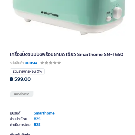
เครื่องปิ้งขนมปังพร้อมฝาปิด เขียว Smarthome SM-T650
รหัสสินค้า
0011514
ร่วมรายการผ่อน 0%
฿ 599.00
หมดชั่วคราว
Smarthome
แบรนด์
B2S
จำหน่ายโดย
B2S
ดำเนินการโดย