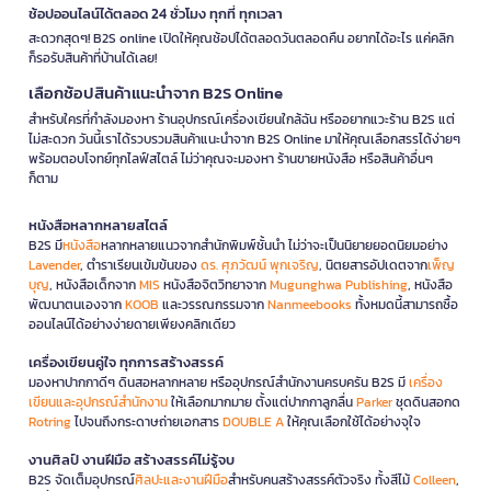
ช้อปออนไลน์ได้ตลอด 24 ชั่วโมง ทุกที่ ทุกเวลา
สะดวกสุดๆ! B2S online เปิดให้คุณช้อปได้ตลอดวันตลอดคืน อยากได้อะไร แค่คลิก
ก็รอรับสินค้าที่บ้านได้เลย!
เลือกช้อปสินค้าแนะนำจาก B2S Online
สำหรับใครที่กำลังมองหา ร้านอุปกรณ์เครื่องเขียนใกล้ฉัน หรืออยากแวะร้าน B2S แต่
ไม่สะดวก วันนี้เราได้รวบรวมสินค้าแนะนำจาก B2S Online มาให้คุณเลือกสรรได้ง่ายๆ
พร้อมตอบโจทย์ทุกไลฟ์สไตล์ ไม่ว่าคุณจะมองหา ร้านขายหนังสือ หรือสินค้าอื่นๆ
ก็ตาม
หนังสือหลากหลายสไตล์
B2S มี
หนังสือ
หลากหลายแนวจากสำนักพิมพ์ชั้นนำ ไม่ว่าจะเป็นนิยายยอดนิยมอย่าง
Lavender
, ตำราเรียนเข้มข้นของ
ดร. ศุภวัฒน์ พุกเจริญ
, นิตยสารอัปเดตจาก
เพ็ญ
บุญ
, หนังสือเด็กจาก
MIS
หนังสือจิตวิทยาจาก
Mugunghwa Publishing
, หนังสือ
พัฒนาตนเองจาก
KOOB
และวรรณกรรมจาก
Nanmeebooks
ทั้งหมดนี้สามารถซื้อ
ออนไลน์ได้อย่างง่ายดายเพียงคลิกเดียว
เครื่องเขียนคู่ใจ ทุกการสร้างสรรค์
มองหาปากกาดีๆ ดินสอหลากหลาย หรืออุปกรณ์สำนักงานครบครัน B2S มี
เครื่อง
เขียนและอุปกรณ์สำนักงาน
ให้เลือกมากมาย ตั้งแต่ปากกาลูกลื่น
Parker
ชุดดินสอกด
Rotring
ไปจนถึงกระดาษถ่ายเอกสาร
DOUBLE A
ให้คุณเลือกใช้ได้อย่างจุใจ
งานศิลป์ งานฝีมือ สร้างสรรค์ไม่รู้จบ
B2S จัดเต็มอุปกรณ์
ศิลปะและงานฝีมือ
สำหรับคนสร้างสรรค์ตัวจริง ทั้งสีไม้
Colleen
,