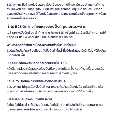
B2S Online คือร้านหนังสือและเครื่องเขียนออนไลน์ที่ครบครัน ตอบโจทย์คนรักการ
อ่านและงานเขียน ให้คุณรู้สึกเหมือนมีร้านหนังสือใกล้ฉันอยู่ในมือ ช้อปง่าย ไม่ต้อง
ออกจากบ้าน เพราะ b2s มีทั้งหนังสือหลากหลายแนวและเครื่องเขียนคุณภาพ พร้อม
สิทธิพิเศษที่ไม่ควรพลาด!
ทำไม B2S Online คือแหล่งช้อปปิ้งที่คุณไม่ควรพลาด
ไม่ว่าคุณจะเป็นนักเรียน นักศึกษา คนทำงาน B2S พร้อมให้คุณเลือกสินค้าคุณภาพได้
ตลอด 24 ชั่วโมง พร้อมโปรโมชั่นและสิทธิพิเศษมากมาย
ฟรี! ค่าจัดส่งทั่วไทย *เมื่อสั่งครบขั้นต่ำที่บริษัทกำหนด
ช้อปเพลินเกินคุ้ม! เพียงมียอดสั่งซื้อสินค้าขั้นต่ำที่บริษัทกำหนด รับสิทธิ์ส่งฟรีถึงบ้าน
ไม่ต้องจ่ายเพิ่ม
มั่นใจ หนังสือถึงมือปลอดภัย ด้วยบับเบิ้ล 3 ชั้น
หนังสือทุกเล่มจากบีทูเอสห่อด้วยบับเบิ้ลหนาแน่นถึง 3 ชั้น หมดกังวลเรื่องความเสีย
หายระหว่างจัดส่ง พร้อมส่งตรงถึงมือคุณในสภาพสมบูรณ์
ช้อป B2S Online การันตีสินค้าของแท้ 100%
B2S Online ให้คุณเลือกซื้อสินค้าหลากหลาย ไม่ว่าจะเป็นหนังสือ เครื่องเขียน หรือ
อื่นๆ อีกมากมายได้อย่างมั่นใจ ด้วยการการันตีสินค้าของแท้ 100% ทุกชิ้น
เปลี่ยน/คืนสินค้าง่าย ภายใน 14 วัน
ซื้อไปแล้วไม่ตรงใจ? ไม่ว่าจะเป็นหนังสือที่เลือกผิด หรือสินค้ามีปัญหา คุณสามารถ
เปลี่ยนหรือคืนสินค้าได้ง่าย ๆ ภายใน 14 วันนับจากวันที่ได้รับสินค้า