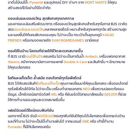
ขาตั้งไม้บนโต๊ะ
Pyramid
และอุปกรณ์ DIY ต่างๆ จาก
MONT MARTE
ให้คุณ
สร้างสรรค์ได้อย่างไร้ขีดจำกัด
ของเล่นและของขวัญ สุดพิเศษทุกเทศกาล
มองหาของเล่นเสริมพัฒนาการ หรือของขวัญสุดพิเศษสำหรับทุกโอกาส B2S เราคัด
สรร
ของเล่นและของขวัญ
หลากหลายสไตล์ เหมาะสำหรับทุกเพศทุกวัย สร้างความสุข
และรอยยิ้มให้กับคนพิเศษของคุณ ไม่ว่าจะเป็น กระเป๋าเก็บอุณหภูมิ
KAKAO
FRIENDS
หรือเกมจดหมายรัก
SIAM BOARDGAMES
เรามีครบ!
ของใช้ในบ้าน ไอเทมที่ช่วยให้ชีวิตสะดวกสบายขึ้น
ที่ B2S เรามี
ของใช้ในบ้าน
ครบครัน ไม่ว่าจะเป็นกาต้มน้ำ
Anitech
, เครื่องฟอกอากาศ
Xiaomi
, หน้ากากอนามัยทางการแพทย์
Double A Care
และสินค้าอื่น ๆ อีกมากมาย
ให้คุณเลือกสรร
ไอทีและแก็ดเจ็ต ล้ำสมัย ตอบโจทย์ทุกไลฟ์สไตล์
B2S ได้คัดสรรสินค้า
ไอทีและแก็ดเจ็ต
คุณภาพเยี่ยมมาให้คุณเลือกสรร เพื่อตอบโจทย์
ทุกไลฟ์สไตล์ดิจิทัล ไม่ว่าจะเป็น เครื่องทำลายเอกสาร
NEO
เพื่อความปลอดภัยของ
ข้อมูล, เอ็กซ์เทอนัลฮาร์ดดิสก์
WD
, หรือ คีย์บอร์ดไร้สายเมาส์คอมโบ
GEEZER
ที่ช่วย
ให้การทำงานของคุณสะดวกสบายยิ่งขึ้น
เฟอร์นิเจอร์ดีไซน์ครบฟังก์ชั่น
นอกจากนี้ B2S ยังมี
เฟอร์นิเจอร์
ครบทุกฟังก์ชันให้คุณได้เลือกสรรเพื่อตกแต่งบ้าน
และที่ทำงาน ไม่ว่าจะเป็นโต๊ะทำงานพับได้ จากแบรนด์
ONE
หรือ เก้าอี้ทำงาน
Furradec
ก็มีให้เลือกครบครัน