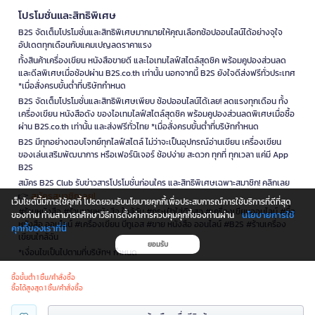
โปรโมชั่นและสิทธิพิเศษ
B2S จัดเต็มโปรโมชั่นและสิทธิพิเศษมากมายให้คุณเลือกช้อปออนไลน์ได้อย่างจุใจ
อัปเดตทุกเดือนกับแคมเปญลดราคาแรง
ทั้งสินค้าเครื่องเขียน หนังสือขายดี และไอเทมไลฟ์สไตล์สุดชิค พร้อมคูปองส่วนลด
และดีลพิเศษเมื่อช้อปผ่าน B2S.co.th เท่านั้น นอกจากนี้ B2S ยังใจดีส่งฟรีทั่วประเทศ
*เมื่อสั่งครบขั้นต่ำที่บริษัทกำหนด
B2S จัดเต็มโปรโมชั่นและสิทธิพิเศษเพียบ ช้อปออนไลน์ได้เลย! ลดแรงทุกเดือน ทั้ง
เครื่องเขียน หนังสือดัง ของไอเทมไลฟ์สไตล์สุดชิค พร้อมคูปองส่วนลดพิเศษเมื่อซื้อ
ผ่าน B2S.co.th เท่านั้น และส่งฟรีทั่วไทย *เมื่อสั่งครบขั้นต่ำที่บริษัทกำหนด
B2S มีทุกอย่างตอบโจทย์ทุกไลฟ์สไตล์ ไม่ว่าจะเป็นอุปกรณ์อ่านเขียน เครื่องเขียน
ของเล่นเสริมพัฒนาการ หรือเฟอร์นิเจอร์ ช้อปง่าย สะดวก ทุกที่ ทุกเวลา แค่มี App
B2S
สมัคร B2S Club รับข่าวสารโปรโมชั่นก่อนใคร และสิทธิพิเศษเฉพาะสมาชิก! คลิกเลย
สมัครสมาชิกเลย!
👉
เว็บไซต์นี้มีการใช้คุกกี้ โปรดยอมรับนโยบายคุกกี้เพื่อประสบการณ์การใช้บริการที่ดีที่สุด
#ร้านหนังสือ #ร้านขายหนังสือ ใกล้ฉัน #กระเป๋าใส่ดินสอ #เครื่องเขียนออนไลน์ #ซื้อ
นโยบายการใช้
ของท่าน ท่านสามารถศึกษาวิธีการตั้งค่าการควบคุมคุกกี้ของท่านผ่าน
หนังสือ ออนไลน์ #เครื่องเขียน บีทูเอส #ขาย หนังสือ ออนไลน์ #B2S #ร้านเครื่อง
คุกกี้ของเราที่นี่
เขียนใกล้ฉัน
ยอมรับ
*เงื่อนไขเป็นไปตามที่บริษัทฯ กำหนด
ซื้อขั้นต่ำ 1 ชิ้น/คำสั่งซื้อ
ซื้อได้สูงสุด 1 ชิ้น/คำสั่งซื้อ
is a company operating under