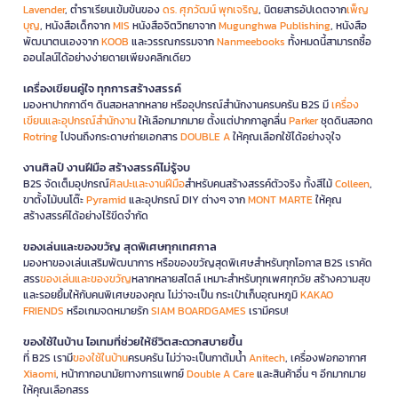
Lavender
, ตำราเรียนเข้มข้นของ
ดร. ศุภวัฒน์ พุกเจริญ
, นิตยสารอัปเดตจาก
เพ็ญ
บุญ
, หนังสือเด็กจาก
MIS
หนังสือจิตวิทยาจาก
Mugunghwa Publishing
, หนังสือ
พัฒนาตนเองจาก
KOOB
และวรรณกรรมจาก
Nanmeebooks
ทั้งหมดนี้สามารถซื้อ
ออนไลน์ได้อย่างง่ายดายเพียงคลิกเดียว
เครื่องเขียนคู่ใจ ทุกการสร้างสรรค์
มองหาปากกาดีๆ ดินสอหลากหลาย หรืออุปกรณ์สำนักงานครบครัน B2S มี
เครื่อง
เขียนและอุปกรณ์สำนักงาน
ให้เลือกมากมาย ตั้งแต่ปากกาลูกลื่น
Parker
ชุดดินสอกด
Rotring
ไปจนถึงกระดาษถ่ายเอกสาร
DOUBLE A
ให้คุณเลือกใช้ได้อย่างจุใจ
งานศิลป์ งานฝีมือ สร้างสรรค์ไม่รู้จบ
B2S จัดเต็มอุปกรณ์
ศิลปะและงานฝีมือ
สำหรับคนสร้างสรรค์ตัวจริง ทั้งสีไม้
Colleen
,
ขาตั้งไม้บนโต๊ะ
Pyramid
และอุปกรณ์ DIY ต่างๆ จาก
MONT MARTE
ให้คุณ
สร้างสรรค์ได้อย่างไร้ขีดจำกัด
ของเล่นและของขวัญ สุดพิเศษทุกเทศกาล
มองหาของเล่นเสริมพัฒนาการ หรือของขวัญสุดพิเศษสำหรับทุกโอกาส B2S เราคัด
สรร
ของเล่นและของขวัญ
หลากหลายสไตล์ เหมาะสำหรับทุกเพศทุกวัย สร้างความสุข
และรอยยิ้มให้กับคนพิเศษของคุณ ไม่ว่าจะเป็น กระเป๋าเก็บอุณหภูมิ
KAKAO
FRIENDS
หรือเกมจดหมายรัก
SIAM BOARDGAMES
เรามีครบ!
ของใช้ในบ้าน ไอเทมที่ช่วยให้ชีวิตสะดวกสบายขึ้น
ที่ B2S เรามี
ของใช้ในบ้าน
ครบครัน ไม่ว่าจะเป็นกาต้มน้ำ
Anitech
, เครื่องฟอกอากาศ
Xiaomi
, หน้ากากอนามัยทางการแพทย์
Double A Care
และสินค้าอื่น ๆ อีกมากมาย
ให้คุณเลือกสรร