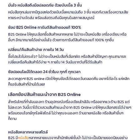
มั่นใจ หนังสือถึงมือปลอดภัย ด้วยบับเบิ้ล 3 ชั้น
หนังสือทุกเล่มจากบีทูเอสห่อด้วยบับเบิ้ลหนาแน่นถึง 3 ชั้น หมดกังวลเรื่องความเสีย
หายระหว่างจัดส่ง พร้อมส่งตรงถึงมือคุณในสภาพสมบูรณ์
ช้อป B2S Online การันตีสินค้าของแท้ 100%
B2S Online ให้คุณเลือกซื้อสินค้าหลากหลาย ไม่ว่าจะเป็นหนังสือ เครื่องเขียน หรือ
อื่นๆ อีกมากมายได้อย่างมั่นใจ ด้วยการการันตีสินค้าของแท้ 100% ทุกชิ้น
เปลี่ยน/คืนสินค้าง่าย ภายใน 14 วัน
ซื้อไปแล้วไม่ตรงใจ? ไม่ว่าจะเป็นหนังสือที่เลือกผิด หรือสินค้ามีปัญหา คุณสามารถ
เปลี่ยนหรือคืนสินค้าได้ง่าย ๆ ภายใน 14 วันนับจากวันที่ได้รับสินค้า
ช้อปออนไลน์ได้ตลอด 24 ชั่วโมง ทุกที่ ทุกเวลา
สะดวกสุดๆ! B2S online เปิดให้คุณช้อปได้ตลอดวันตลอดคืน อยากได้อะไร แค่คลิก
ก็รอรับสินค้าที่บ้านได้เลย!
เลือกช้อปสินค้าแนะนำจาก B2S Online
สำหรับใครที่กำลังมองหา ร้านอุปกรณ์เครื่องเขียนใกล้ฉัน หรืออยากแวะร้าน B2S แต่
ไม่สะดวก วันนี้เราได้รวบรวมสินค้าแนะนำจาก B2S Online มาให้คุณเลือกสรรได้ง่ายๆ
พร้อมตอบโจทย์ทุกไลฟ์สไตล์ ไม่ว่าคุณจะมองหา ร้านขายหนังสือ หรือสินค้าอื่นๆ
ก็ตาม
หนังสือหลากหลายสไตล์
B2S มี
หนังสือ
หลากหลายแนวจากสำนักพิมพ์ชั้นนำ ไม่ว่าจะเป็นนิยายยอดนิยมอย่าง