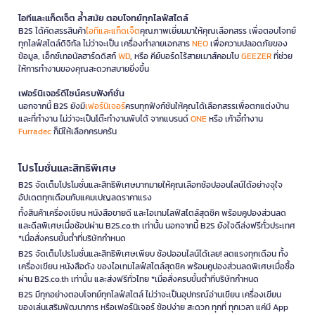
ไอทีและแก็ดเจ็ต ล้ำสมัย ตอบโจทย์ทุกไลฟ์สไตล์
B2S ได้คัดสรรสินค้า
ไอทีและแก็ดเจ็ต
คุณภาพเยี่ยมมาให้คุณเลือกสรร เพื่อตอบโจทย์
ทุกไลฟ์สไตล์ดิจิทัล ไม่ว่าจะเป็น เครื่องทำลายเอกสาร
NEO
เพื่อความปลอดภัยของ
ข้อมูล, เอ็กซ์เทอนัลฮาร์ดดิสก์
WD
, หรือ คีย์บอร์ดไร้สายเมาส์คอมโบ
GEEZER
ที่ช่วย
ให้การทำงานของคุณสะดวกสบายยิ่งขึ้น
เฟอร์นิเจอร์ดีไซน์ครบฟังก์ชั่น
นอกจากนี้ B2S ยังมี
เฟอร์นิเจอร์
ครบทุกฟังก์ชันให้คุณได้เลือกสรรเพื่อตกแต่งบ้าน
และที่ทำงาน ไม่ว่าจะเป็นโต๊ะทำงานพับได้ จากแบรนด์
ONE
หรือ เก้าอี้ทำงาน
Furradec
ก็มีให้เลือกครบครัน
โปรโมชั่นและสิทธิพิเศษ
B2S จัดเต็มโปรโมชั่นและสิทธิพิเศษมากมายให้คุณเลือกช้อปออนไลน์ได้อย่างจุใจ
อัปเดตทุกเดือนกับแคมเปญลดราคาแรง
ทั้งสินค้าเครื่องเขียน หนังสือขายดี และไอเทมไลฟ์สไตล์สุดชิค พร้อมคูปองส่วนลด
และดีลพิเศษเมื่อช้อปผ่าน B2S.co.th เท่านั้น นอกจากนี้ B2S ยังใจดีส่งฟรีทั่วประเทศ
*เมื่อสั่งครบขั้นต่ำที่บริษัทกำหนด
B2S จัดเต็มโปรโมชั่นและสิทธิพิเศษเพียบ ช้อปออนไลน์ได้เลย! ลดแรงทุกเดือน ทั้ง
เครื่องเขียน หนังสือดัง ของไอเทมไลฟ์สไตล์สุดชิค พร้อมคูปองส่วนลดพิเศษเมื่อซื้อ
ผ่าน B2S.co.th เท่านั้น และส่งฟรีทั่วไทย *เมื่อสั่งครบขั้นต่ำที่บริษัทกำหนด
B2S มีทุกอย่างตอบโจทย์ทุกไลฟ์สไตล์ ไม่ว่าจะเป็นอุปกรณ์อ่านเขียน เครื่องเขียน
ของเล่นเสริมพัฒนาการ หรือเฟอร์นิเจอร์ ช้อปง่าย สะดวก ทุกที่ ทุกเวลา แค่มี App