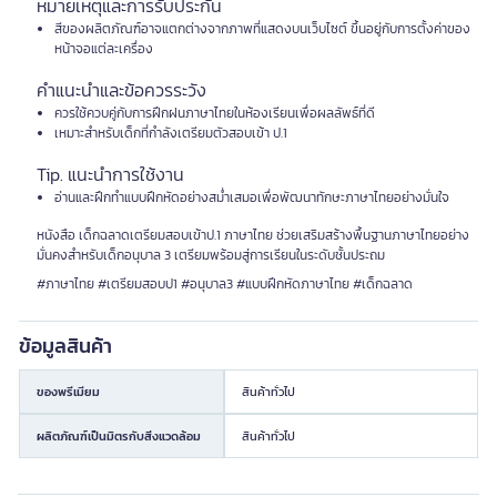
หมายเหตุและการรับประกัน
สีของผลิตภัณฑ์อาจแตกต่างจากภาพที่แสดงบนเว็บไซต์ ขึ้นอยู่กับการตั้งค่าของ
หน้าจอแต่ละเครื่อง
คำแนะนำและข้อควรระวัง
ควรใช้ควบคู่กับการฝึกฝนภาษาไทยในห้องเรียนเพื่อผลลัพธ์ที่ดี
เหมาะสำหรับเด็กที่กำลังเตรียมตัวสอบเข้า ป.1
Tip. แนะนำการใช้งาน
อ่านและฝึกทำแบบฝึกหัดอย่างสม่ำเสมอเพื่อพัฒนาทักษะภาษาไทยอย่างมั่นใจ
หนังสือ เด็กฉลาดเตรียมสอบเข้าป.1 ภาษาไทย ช่วยเสริมสร้างพื้นฐานภาษาไทยอย่าง
มั่นคงสำหรับเด็กอนุบาล 3 เตรียมพร้อมสู่การเรียนในระดับชั้นประถม
#ภาษาไทย #เตรียมสอบป1 #อนุบาล3 #แบบฝึกหัดภาษาไทย #เด็กฉลาด
ข้อมูลสินค้า
ของพรีเมียม
สินค้าทั่วไป
ผลิตภัณฑ์เป็นมิตรกับสิ่งแวดล้อม
สินค้าทั่วไป