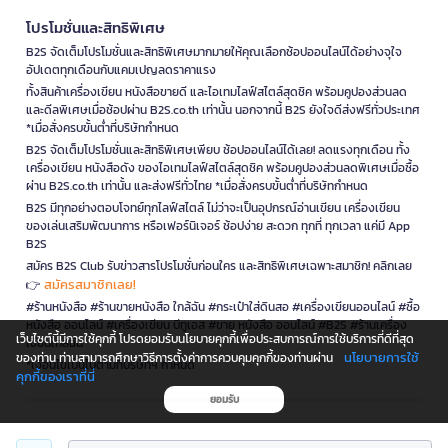
โปรโมชั่นและสิทธิพิเศษ
B2S จัดเต็มโปรโมชั่นและสิทธิพิเศษมากมายให้คุณเลือกช้อปออนไลน์ได้อย่างจุใจ
อัปเดตทุกเดือนกับแคมเปญลดราคาแรง
ทั้งสินค้าเครื่องเขียน หนังสือขายดี และไอเทมไลฟ์สไตล์สุดชิค พร้อมคูปองส่วนลด
และดีลพิเศษเมื่อช้อปผ่าน B2S.co.th เท่านั้น นอกจากนี้ B2S ยังใจดีส่งฟรีทั่วประเทศ
*เมื่อสั่งครบขั้นต่ำที่บริษัทกำหนด
B2S จัดเต็มโปรโมชั่นและสิทธิพิเศษเพียบ ช้อปออนไลน์ได้เลย! ลดแรงทุกเดือน ทั้ง
เครื่องเขียน หนังสือดัง ของไอเทมไลฟ์สไตล์สุดชิค พร้อมคูปองส่วนลดพิเศษเมื่อซื้อ
ผ่าน B2S.co.th เท่านั้น และส่งฟรีทั่วไทย *เมื่อสั่งครบขั้นต่ำที่บริษัทกำหนด
B2S มีทุกอย่างตอบโจทย์ทุกไลฟ์สไตล์ ไม่ว่าจะเป็นอุปกรณ์อ่านเขียน เครื่องเขียน
ของเล่นเสริมพัฒนาการ หรือเฟอร์นิเจอร์ ช้อปง่าย สะดวก ทุกที่ ทุกเวลา แค่มี App
B2S
สมัคร B2S Club รับข่าวสารโปรโมชั่นก่อนใคร และสิทธิพิเศษเฉพาะสมาชิก! คลิกเลย
สมัครสมาชิกเลย!
👉
#ร้านหนังสือ #ร้านขายหนังสือ ใกล้ฉัน #กระเป๋าใส่ดินสอ #เครื่องเขียนออนไลน์ #ซื้อ
หนังสือ ออนไลน์ #เครื่องเขียน บีทูเอส #ขาย หนังสือ ออนไลน์ #B2S #ร้านเครื่อง
เว็บไซต์นี้มีการใช้คุกกี้ โปรดยอมรับนโยบายคุกกี้เพื่อประสบการณ์การใช้บริการที่ดีที่สุด
เขียนใกล้ฉัน
นโยบายการใช้
ของท่าน ท่านสามารถศึกษาวิธีการตั้งค่าการควบคุมคุกกี้ของท่านผ่าน
*เงื่อนไขเป็นไปตามที่บริษัทฯ กำหนด
คุกกี้ของเราที่นี่
ยอมรับ
is a company operating under