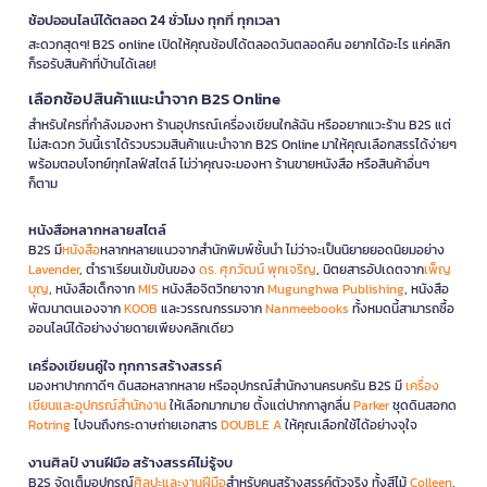
ช้อปออนไลน์ได้ตลอด 24 ชั่วโมง ทุกที่ ทุกเวลา
สะดวกสุดๆ! B2S online เปิดให้คุณช้อปได้ตลอดวันตลอดคืน อยากได้อะไร แค่คลิก
ก็รอรับสินค้าที่บ้านได้เลย!
เลือกช้อปสินค้าแนะนำจาก B2S Online
สำหรับใครที่กำลังมองหา ร้านอุปกรณ์เครื่องเขียนใกล้ฉัน หรืออยากแวะร้าน B2S แต่
ไม่สะดวก วันนี้เราได้รวบรวมสินค้าแนะนำจาก B2S Online มาให้คุณเลือกสรรได้ง่ายๆ
พร้อมตอบโจทย์ทุกไลฟ์สไตล์ ไม่ว่าคุณจะมองหา ร้านขายหนังสือ หรือสินค้าอื่นๆ
ก็ตาม
หนังสือหลากหลายสไตล์
B2S มี
หนังสือ
หลากหลายแนวจากสำนักพิมพ์ชั้นนำ ไม่ว่าจะเป็นนิยายยอดนิยมอย่าง
Lavender
, ตำราเรียนเข้มข้นของ
ดร. ศุภวัฒน์ พุกเจริญ
, นิตยสารอัปเดตจาก
เพ็ญ
บุญ
, หนังสือเด็กจาก
MIS
หนังสือจิตวิทยาจาก
Mugunghwa Publishing
, หนังสือ
พัฒนาตนเองจาก
KOOB
และวรรณกรรมจาก
Nanmeebooks
ทั้งหมดนี้สามารถซื้อ
ออนไลน์ได้อย่างง่ายดายเพียงคลิกเดียว
เครื่องเขียนคู่ใจ ทุกการสร้างสรรค์
มองหาปากกาดีๆ ดินสอหลากหลาย หรืออุปกรณ์สำนักงานครบครัน B2S มี
เครื่อง
เขียนและอุปกรณ์สำนักงาน
ให้เลือกมากมาย ตั้งแต่ปากกาลูกลื่น
Parker
ชุดดินสอกด
Rotring
ไปจนถึงกระดาษถ่ายเอกสาร
DOUBLE A
ให้คุณเลือกใช้ได้อย่างจุใจ
งานศิลป์ งานฝีมือ สร้างสรรค์ไม่รู้จบ
B2S จัดเต็มอุปกรณ์
ศิลปะและงานฝีมือ
สำหรับคนสร้างสรรค์ตัวจริง ทั้งสีไม้
Colleen
,