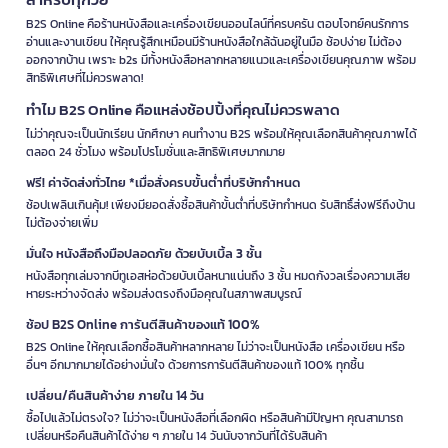
B2S Online คือร้านหนังสือและเครื่องเขียนออนไลน์ที่ครบครัน ตอบโจทย์คนรักการ
อ่านและงานเขียน ให้คุณรู้สึกเหมือนมีร้านหนังสือใกล้ฉันอยู่ในมือ ช้อปง่าย ไม่ต้อง
ออกจากบ้าน เพราะ b2s มีทั้งหนังสือหลากหลายแนวและเครื่องเขียนคุณภาพ พร้อม
สิทธิพิเศษที่ไม่ควรพลาด!
ทำไม B2S Online คือแหล่งช้อปปิ้งที่คุณไม่ควรพลาด
ไม่ว่าคุณจะเป็นนักเรียน นักศึกษา คนทำงาน B2S พร้อมให้คุณเลือกสินค้าคุณภาพได้
ตลอด 24 ชั่วโมง พร้อมโปรโมชั่นและสิทธิพิเศษมากมาย
ฟรี! ค่าจัดส่งทั่วไทย *เมื่อสั่งครบขั้นต่ำที่บริษัทกำหนด
ช้อปเพลินเกินคุ้ม! เพียงมียอดสั่งซื้อสินค้าขั้นต่ำที่บริษัทกำหนด รับสิทธิ์ส่งฟรีถึงบ้าน
ไม่ต้องจ่ายเพิ่ม
มั่นใจ หนังสือถึงมือปลอดภัย ด้วยบับเบิ้ล 3 ชั้น
หนังสือทุกเล่มจากบีทูเอสห่อด้วยบับเบิ้ลหนาแน่นถึง 3 ชั้น หมดกังวลเรื่องความเสีย
หายระหว่างจัดส่ง พร้อมส่งตรงถึงมือคุณในสภาพสมบูรณ์
ช้อป B2S Online การันตีสินค้าของแท้ 100%
B2S Online ให้คุณเลือกซื้อสินค้าหลากหลาย ไม่ว่าจะเป็นหนังสือ เครื่องเขียน หรือ
อื่นๆ อีกมากมายได้อย่างมั่นใจ ด้วยการการันตีสินค้าของแท้ 100% ทุกชิ้น
เปลี่ยน/คืนสินค้าง่าย ภายใน 14 วัน
ซื้อไปแล้วไม่ตรงใจ? ไม่ว่าจะเป็นหนังสือที่เลือกผิด หรือสินค้ามีปัญหา คุณสามารถ
เปลี่ยนหรือคืนสินค้าได้ง่าย ๆ ภายใน 14 วันนับจากวันที่ได้รับสินค้า