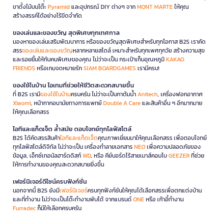
ขาตั้งไม้บนโต๊ะ
Pyramid
และอุปกรณ์ DIY ต่างๆ จาก
MONT MARTE
ให้คุณ
สร้างสรรค์ได้อย่างไร้ขีดจำกัด
ของเล่นและของขวัญ สุดพิเศษทุกเทศกาล
มองหาของเล่นเสริมพัฒนาการ หรือของขวัญสุดพิเศษสำหรับทุกโอกาส B2S เราคัด
สรร
ของเล่นและของขวัญ
หลากหลายสไตล์ เหมาะสำหรับทุกเพศทุกวัย สร้างความสุข
และรอยยิ้มให้กับคนพิเศษของคุณ ไม่ว่าจะเป็น กระเป๋าเก็บอุณหภูมิ
KAKAO
FRIENDS
หรือเกมจดหมายรัก
SIAM BOARDGAMES
เรามีครบ!
ของใช้ในบ้าน ไอเทมที่ช่วยให้ชีวิตสะดวกสบายขึ้น
ที่ B2S เรามี
ของใช้ในบ้าน
ครบครัน ไม่ว่าจะเป็นกาต้มน้ำ
Anitech
, เครื่องฟอกอากาศ
Xiaomi
, หน้ากากอนามัยทางการแพทย์
Double A Care
และสินค้าอื่น ๆ อีกมากมาย
ให้คุณเลือกสรร
ไอทีและแก็ดเจ็ต ล้ำสมัย ตอบโจทย์ทุกไลฟ์สไตล์
B2S ได้คัดสรรสินค้า
ไอทีและแก็ดเจ็ต
คุณภาพเยี่ยมมาให้คุณเลือกสรร เพื่อตอบโจทย์
ทุกไลฟ์สไตล์ดิจิทัล ไม่ว่าจะเป็น เครื่องทำลายเอกสาร
NEO
เพื่อความปลอดภัยของ
ข้อมูล, เอ็กซ์เทอนัลฮาร์ดดิสก์
WD
, หรือ คีย์บอร์ดไร้สายเมาส์คอมโบ
GEEZER
ที่ช่วย
ให้การทำงานของคุณสะดวกสบายยิ่งขึ้น
เฟอร์นิเจอร์ดีไซน์ครบฟังก์ชั่น
นอกจากนี้ B2S ยังมี
เฟอร์นิเจอร์
ครบทุกฟังก์ชันให้คุณได้เลือกสรรเพื่อตกแต่งบ้าน
และที่ทำงาน ไม่ว่าจะเป็นโต๊ะทำงานพับได้ จากแบรนด์
ONE
หรือ เก้าอี้ทำงาน
Furradec
ก็มีให้เลือกครบครัน