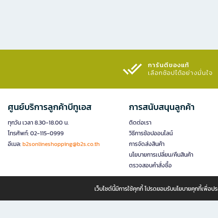
การันตีของแท้
เลือกช้อปได้อย่างมั่นใจ​
ศูนย์บริการลูกค้าบีทูเอส
การสนับสนุนลูกค้า
ทุกวัน เวลา 8.30-18.00 น.
ติดต่อเรา
โทรศัพท์: 02-115-0999
วิธีการช้อปออนไลน์
อีเมล:
b2sonlineshopping@b2s.co.th
การจัดส่งสินค้า
นโยบายการเปลี่ยน/คืนสินค้า
ตรวจสอบคำสั่งซื้อ
เว็บไซต์นี้มีการใช้คุกกี้ โปรดยอมรับนโยบายคุกกี้เพื่