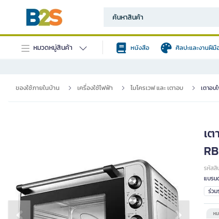
หมวดหมู่สินค้า
หนังสือ
ศิลปะและงานฝีมื
ของใช้ภายในบ้าน
เครื่องใช้ไฟฟ้า
ไมโครเวฟ และ เตาอบ
เตาอบไ
เต
RB
รหัสสิ
แบรนด
ร่ว
หม