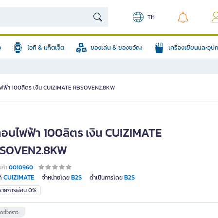
TH
อ
ไอที & แก็ตเจ็ต
ของเล่น & ของขวัญ
เครื่องเขียนและอุ
ฟฟ้า 100ลิตร เงิน CUIZIMATE RBSOVEN2.8KW
าอบไฟฟ้า 100ลิตร เงิน CUIZIMATE
SOVEN2.8KW
นค้า
0010960
CUIZIMATE
B2S
B2S
์
จำหน่ายโดย
ดำเนินการโดย
มรายการผ่อน 0%
ดชั่วคราว