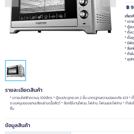
Previous slide
Next slide
฿ 9
เกี่ยวก
* เตา
* ตู้
* ตั้ง
* ตั้ง
* มีพ
* ลือ
* กำลั
* อุปกร
รายละเอียดสินค้า
* เตาอบไฟฟ้าความจุ 100ลิตร * ตู้อบประตูกระจก 2 ชั้น มาตรฐานความปลอดภัย A13 * ตั
ระบบหมุนของแกนเสียบย่างเนื้อสัตว์ * ลือกใช้งานไฟบน, ไฟล่าง, ไฟบนและไฟล่าง * กำลังไฟ : 28
ชิ้น
ข้อมูลสินค้า