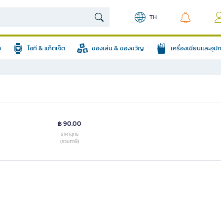
TH
อ
ไอที & แก็ตเจ็ต
ของเล่น & ของขวัญ
เครื่องเขียนและอุ
฿ 90.00
ราคาสุทธิ
(รวมภาษี)