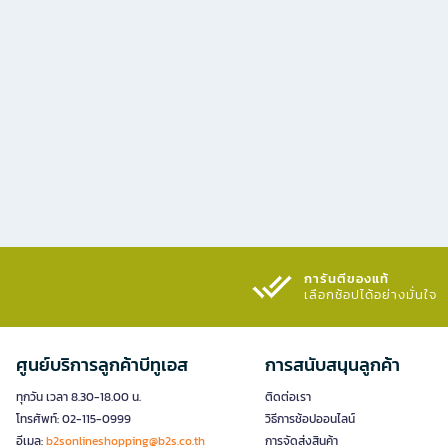
การันตีของแท้
เลือกช้อปได้อย่างมั่นใจ​
ศูนย์บริการลูกค้าบีทูเอส
การสนับสนุนลูกค้า
ทุกวัน เวลา 8.30-18.00 น.
ติดต่อเรา
โทรศัพท์: 02-115-0999
วิธีการช้อปออนไลน์
อีเมล:
b2sonlineshopping@b2s.co.th
การจัดส่งสินค้า