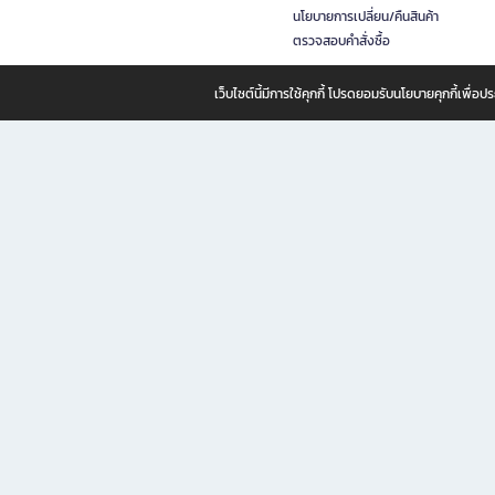
นโยบายการเปลี่ยน/คืนสินค้า
ตรวจสอบคำสั่งซื้อ
เว็บไซต์นี้มีการใช้คุกกี้ โปรดยอมรับนโยบายคุกกี้เพื่
B2S ธุรกิจในเครือ เซ็นทรัล รีเทล คอร์ปอเรชั่น จำกัด (มหาชน)
B2S Online แหล่งรวมหนังสือ เครื่องเขียน และแรงบันดาลใจสำหรับ
B2S Online คือร้านหนังสือและเครื่องเขียนออนไลน์ที่ครบครัน ตอบโจทย์คนรักการอ่านและงานเ
ทำไม B2S Online คือแหล่งช้อปปิ้งที่คุณไม่ควรพลาด
ไม่ว่าคุณจะเป็นนักเรียน นักศึกษา คนทำงาน B2S พร้อมให้คุณเลือกสินค้าคุณภาพได้ตลอด 24