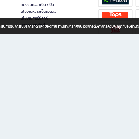
ที่ตั้งและเวลาเปิด / ปิด
นโยบายความเป็นส่วนตัว
นโยบายการใช้คุกกี้
นักลงทุนสัมพันธ์
อประสบการณ์การใช้บริการที่ดีที่สุดของท่าน ท่านสามารถศึกษาวิธีการตั้งค่าการควบคุมคุกกี้ของท่าน
ทุกวัย
ขียน ให้คุณรู้สึกเหมือนมีร้านหนังสือใกล้ฉันอยู่ในมือ ช้อปง่าย ไม่ต้องออกจากบ้าน เพราะ b2
 ชั่วโมง พร้อมโปรโมชั่นและสิทธิพิเศษมากมาย