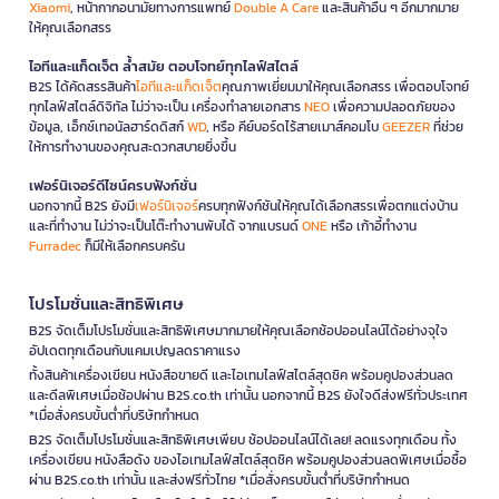
Xiaomi
, หน้ากากอนามัยทางการแพทย์
Double A Care
และสินค้าอื่น ๆ อีกมากมาย
ให้คุณเลือกสรร
ไอทีและแก็ดเจ็ต ล้ำสมัย ตอบโจทย์ทุกไลฟ์สไตล์
B2S ได้คัดสรรสินค้า
ไอทีและแก็ดเจ็ต
คุณภาพเยี่ยมมาให้คุณเลือกสรร เพื่อตอบโจทย์
ทุกไลฟ์สไตล์ดิจิทัล ไม่ว่าจะเป็น เครื่องทำลายเอกสาร
NEO
เพื่อความปลอดภัยของ
ข้อมูล, เอ็กซ์เทอนัลฮาร์ดดิสก์
WD
, หรือ คีย์บอร์ดไร้สายเมาส์คอมโบ
GEEZER
ที่ช่วย
ให้การทำงานของคุณสะดวกสบายยิ่งขึ้น
เฟอร์นิเจอร์ดีไซน์ครบฟังก์ชั่น
นอกจากนี้ B2S ยังมี
เฟอร์นิเจอร์
ครบทุกฟังก์ชันให้คุณได้เลือกสรรเพื่อตกแต่งบ้าน
และที่ทำงาน ไม่ว่าจะเป็นโต๊ะทำงานพับได้ จากแบรนด์
ONE
หรือ เก้าอี้ทำงาน
Furradec
ก็มีให้เลือกครบครัน
โปรโมชั่นและสิทธิพิเศษ
B2S จัดเต็มโปรโมชั่นและสิทธิพิเศษมากมายให้คุณเลือกช้อปออนไลน์ได้อย่างจุใจ
อัปเดตทุกเดือนกับแคมเปญลดราคาแรง
ทั้งสินค้าเครื่องเขียน หนังสือขายดี และไอเทมไลฟ์สไตล์สุดชิค พร้อมคูปองส่วนลด
และดีลพิเศษเมื่อช้อปผ่าน B2S.co.th เท่านั้น นอกจากนี้ B2S ยังใจดีส่งฟรีทั่วประเทศ
*เมื่อสั่งครบขั้นต่ำที่บริษัทกำหนด
B2S จัดเต็มโปรโมชั่นและสิทธิพิเศษเพียบ ช้อปออนไลน์ได้เลย! ลดแรงทุกเดือน ทั้ง
เครื่องเขียน หนังสือดัง ของไอเทมไลฟ์สไตล์สุดชิค พร้อมคูปองส่วนลดพิเศษเมื่อซื้อ
ผ่าน B2S.co.th เท่านั้น และส่งฟรีทั่วไทย *เมื่อสั่งครบขั้นต่ำที่บริษัทกำหนด