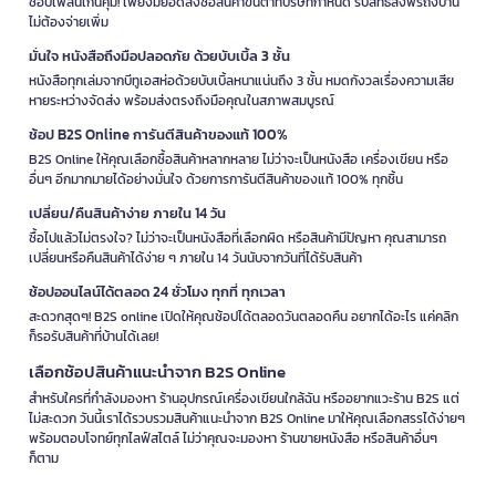
ช้อปเพลินเกินคุ้ม! เพียงมียอดสั่งซื้อสินค้าขั้นต่ำที่บริษัทกำหนด รับสิทธิ์ส่งฟรีถึงบ้าน
ไม่ต้องจ่ายเพิ่ม
มั่นใจ หนังสือถึงมือปลอดภัย ด้วยบับเบิ้ล 3 ชั้น
หนังสือทุกเล่มจากบีทูเอสห่อด้วยบับเบิ้ลหนาแน่นถึง 3 ชั้น หมดกังวลเรื่องความเสีย
หายระหว่างจัดส่ง พร้อมส่งตรงถึงมือคุณในสภาพสมบูรณ์
ช้อป B2S Online การันตีสินค้าของแท้ 100%
B2S Online ให้คุณเลือกซื้อสินค้าหลากหลาย ไม่ว่าจะเป็นหนังสือ เครื่องเขียน หรือ
อื่นๆ อีกมากมายได้อย่างมั่นใจ ด้วยการการันตีสินค้าของแท้ 100% ทุกชิ้น
เปลี่ยน/คืนสินค้าง่าย ภายใน 14 วัน
ซื้อไปแล้วไม่ตรงใจ? ไม่ว่าจะเป็นหนังสือที่เลือกผิด หรือสินค้ามีปัญหา คุณสามารถ
เปลี่ยนหรือคืนสินค้าได้ง่าย ๆ ภายใน 14 วันนับจากวันที่ได้รับสินค้า
ช้อปออนไลน์ได้ตลอด 24 ชั่วโมง ทุกที่ ทุกเวลา
สะดวกสุดๆ! B2S online เปิดให้คุณช้อปได้ตลอดวันตลอดคืน อยากได้อะไร แค่คลิก
ก็รอรับสินค้าที่บ้านได้เลย!
เลือกช้อปสินค้าแนะนำจาก B2S Online
สำหรับใครที่กำลังมองหา ร้านอุปกรณ์เครื่องเขียนใกล้ฉัน หรืออยากแวะร้าน B2S แต่
ไม่สะดวก วันนี้เราได้รวบรวมสินค้าแนะนำจาก B2S Online มาให้คุณเลือกสรรได้ง่ายๆ
พร้อมตอบโจทย์ทุกไลฟ์สไตล์ ไม่ว่าคุณจะมองหา ร้านขายหนังสือ หรือสินค้าอื่นๆ
ก็ตาม