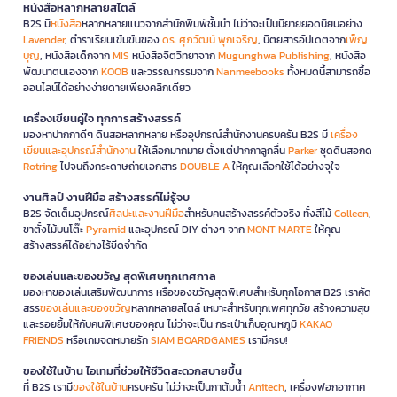
หนังสือหลากหลายสไตล์
B2S มี
หนังสือ
หลากหลายแนวจากสำนักพิมพ์ชั้นนำ ไม่ว่าจะเป็นนิยายยอดนิยมอย่าง
Lavender
, ตำราเรียนเข้มข้นของ
ดร. ศุภวัฒน์ พุกเจริญ
, นิตยสารอัปเดตจาก
เพ็ญ
บุญ
, หนังสือเด็กจาก
MIS
หนังสือจิตวิทยาจาก
Mugunghwa Publishing
, หนังสือ
พัฒนาตนเองจาก
KOOB
และวรรณกรรมจาก
Nanmeebooks
ทั้งหมดนี้สามารถซื้อ
ออนไลน์ได้อย่างง่ายดายเพียงคลิกเดียว
เครื่องเขียนคู่ใจ ทุกการสร้างสรรค์
มองหาปากกาดีๆ ดินสอหลากหลาย หรืออุปกรณ์สำนักงานครบครัน B2S มี
เครื่อง
เขียนและอุปกรณ์สำนักงาน
ให้เลือกมากมาย ตั้งแต่ปากกาลูกลื่น
Parker
ชุดดินสอกด
Rotring
ไปจนถึงกระดาษถ่ายเอกสาร
DOUBLE A
ให้คุณเลือกใช้ได้อย่างจุใจ
งานศิลป์ งานฝีมือ สร้างสรรค์ไม่รู้จบ
B2S จัดเต็มอุปกรณ์
ศิลปะและงานฝีมือ
สำหรับคนสร้างสรรค์ตัวจริง ทั้งสีไม้
Colleen
,
ขาตั้งไม้บนโต๊ะ
Pyramid
และอุปกรณ์ DIY ต่างๆ จาก
MONT MARTE
ให้คุณ
สร้างสรรค์ได้อย่างไร้ขีดจำกัด
ของเล่นและของขวัญ สุดพิเศษทุกเทศกาล
มองหาของเล่นเสริมพัฒนาการ หรือของขวัญสุดพิเศษสำหรับทุกโอกาส B2S เราคัด
สรร
ของเล่นและของขวัญ
หลากหลายสไตล์ เหมาะสำหรับทุกเพศทุกวัย สร้างความสุข
และรอยยิ้มให้กับคนพิเศษของคุณ ไม่ว่าจะเป็น กระเป๋าเก็บอุณหภูมิ
KAKAO
FRIENDS
หรือเกมจดหมายรัก
SIAM BOARDGAMES
เรามีครบ!
ของใช้ในบ้าน ไอเทมที่ช่วยให้ชีวิตสะดวกสบายขึ้น
ที่ B2S เรามี
ของใช้ในบ้าน
ครบครัน ไม่ว่าจะเป็นกาต้มน้ำ
Anitech
, เครื่องฟอกอากาศ