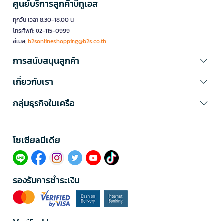
ศูนย์บริการลูกค้าบีทูเอส
ทุกวัน เวลา 8.30-18.00 น.
โทรศัพท์: 02-115-0999
อีเมล:
b2sonlineshopping@b2s.co.th
การสนับสนุนลูกค้า
เกี่ยวกับเรา
กลุ่มธุรกิจในเครือ
โซเซียลมีเดีย​
รองรับการชำระเงิน