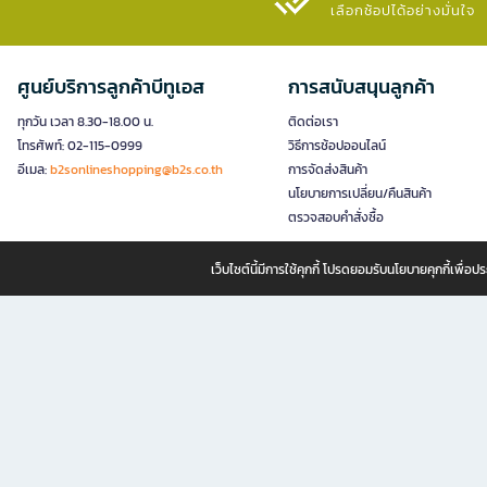
เลือกช้อปได้อย่างมั่นใจ​
ศูนย์บริการลูกค้าบีทูเอส
การสนับสนุนลูกค้า
ทุกวัน เวลา 8.30-18.00 น.
ติดต่อเรา
โทรศัพท์: 02-115-0999
วิธีการช้อปออนไลน์
อีเมล:
b2sonlineshopping@b2s.co.th
การจัดส่งสินค้า
นโยบายการเปลี่ยน/คืนสินค้า
ตรวจสอบคำสั่งซื้อ
เว็บไซต์นี้มีการใช้คุกกี้ โปรดยอมรับนโยบายคุกกี้เพื่