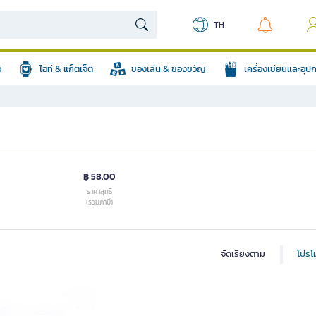
TH
อ
ไอที & แก็ตเจ็ต
ของเล่น & ของขวัญ
เครื่องเขียนและอุ
฿ 58.00
ราคาสุทธิ
(รวมภาษี)
จัดเรียงตาม
โปรโม