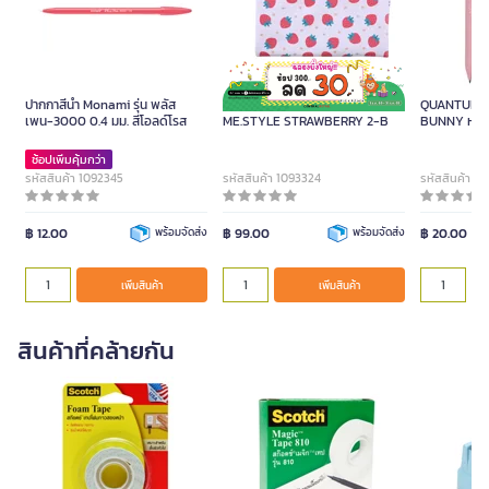
ปากกาสีน้ำ Monami รุ่น พลัส
กระเป๋าดินสอ 20x10 ซม.
QUANTUM ปา
เพน-3000 0.4 มม. สีโอลด์โรส
ME.STYLE STRAWBERRY 2-B
BUNNY หมึกส
มม. ด้ามคละส
ช้อปเพิ่มคุ้มกว่า
รหัสสินค้า 1092345
รหัสสินค้า 1093324
รหัสสินค้า 1
฿ 12.00
พร้อมจัดส่ง
฿ 99.00
พร้อมจัดส่ง
฿ 20.00
เพิ่มสินค้า
เพิ่มสินค้า
สินค้าที่คล้ายกัน