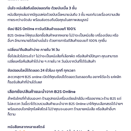
มั่นใจ หนังสือถึงมือปลอดภัย ด้วยบับเบิ้ล 3 ชั้น
หนังสือทุกเล่มจากบีทูเอสห่อด้วยบับเบิ้ลหนาแน่นถึง 3 ชั้น หมดกังวลเรื่องความเสีย
หายระหว่างจัดส่ง พร้อมส่งตรงถึงมือคุณในสภาพสมบูรณ์
ช้อป B2S Online การันตีสินค้าของแท้ 100%
B2S Online ให้คุณเลือกซื้อสินค้าหลากหลาย ไม่ว่าจะเป็นหนังสือ เครื่องเขียน หรือ
อื่นๆ อีกมากมายได้อย่างมั่นใจ ด้วยการการันตีสินค้าของแท้ 100% ทุกชิ้น
เปลี่ยน/คืนสินค้าง่าย ภายใน 14 วัน
ซื้อไปแล้วไม่ตรงใจ? ไม่ว่าจะเป็นหนังสือที่เลือกผิด หรือสินค้ามีปัญหา คุณสามารถ
เปลี่ยนหรือคืนสินค้าได้ง่าย ๆ ภายใน 14 วันนับจากวันที่ได้รับสินค้า
ช้อปออนไลน์ได้ตลอด 24 ชั่วโมง ทุกที่ ทุกเวลา
สะดวกสุดๆ! B2S online เปิดให้คุณช้อปได้ตลอดวันตลอดคืน อยากได้อะไร แค่คลิก
ก็รอรับสินค้าที่บ้านได้เลย!
เลือกช้อปสินค้าแนะนำจาก B2S Online
สำหรับใครที่กำลังมองหา ร้านอุปกรณ์เครื่องเขียนใกล้ฉัน หรืออยากแวะร้าน B2S แต่
ไม่สะดวก วันนี้เราได้รวบรวมสินค้าแนะนำจาก B2S Online มาให้คุณเลือกสรรได้ง่ายๆ
พร้อมตอบโจทย์ทุกไลฟ์สไตล์ ไม่ว่าคุณจะมองหา ร้านขายหนังสือ หรือสินค้าอื่นๆ
ก็ตาม
หนังสือหลากหลายสไตล์