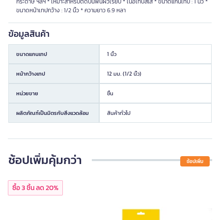
กระดาษ ฯลฯ * เหมาะสำหรับติดบนพื้นผิวเรียบ * เนื้อเทปสีใส * ขนาดแกนเทป : 1 นิ้ว *
ขนาดหน้าเทปกว้าง : 1/2 นิ้ว * ความยาว 6.9 หลา
ข้อมูลสินค้า
ขนาดแกนเทป
1 นิ้ว
หน้ากว้างเทป
12 มม. (1/2 นิ้ว)
หน่วยขาย
ชิ้น
ผลิตภัณฑ์เป็นมิตรกับสิ่งแวดล้อม
สินค้าทั่วไป
ช้อปเพิ่มคุ้มกว่า
ช้อปเพิ่ม
ซื้อ 3 ชิ้น ลด 20%