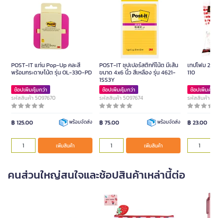
POST-IT แท่น Pop-Up คละสี
POST-IT ซุปเปอร์สติกกี้โน้ต มีเส้น
เทปโฟม 21 มม
พร้อมกระดาษโน้ต รุ่น OL-330-PD
ขนาด 4x6 นิ้ว สีเหลือง รุ่น 4621-
110
1SS3Y
ช้อปเพิ่มคุ้มกว่า
ช้อปเพิ่มคุ้มกว่า
ช้อปเพิ่มคุ้มก
รหัสสินค้า 5097670
รหัสสินค้า 5097674
รหัสสินค้า 3
฿ 125.00
฿ 75.00
฿ 23.00
พร้อมจัดส่ง
พร้อมจัดส่ง
เพิ่มสินค้า
เพิ่มสินค้า
คนส่วนใหญ่สนใจและช้อปสินค้าเหล่านี้ต่อ