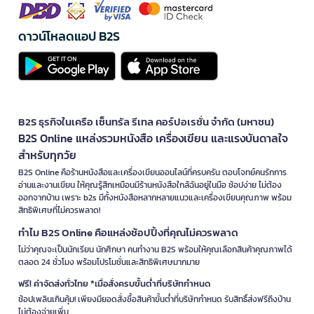
ดาวน์โหลดแอป B2S
B2S ธุรกิจในเครือ เซ็นทรัล รีเทล คอร์ปอเรชั่น จำกัด (มหาชน)
B2S Online แหล่งรวมหนังสือ เครื่องเขียน และแรงบันดาลใจ
สำหรับทุกวัย
B2S Online คือร้านหนังสือและเครื่องเขียนออนไลน์ที่ครบครัน ตอบโจทย์คนรักการ
อ่านและงานเขียน ให้คุณรู้สึกเหมือนมีร้านหนังสือใกล้ฉันอยู่ในมือ ช้อปง่าย ไม่ต้อง
ออกจากบ้าน เพราะ b2s มีทั้งหนังสือหลากหลายแนวและเครื่องเขียนคุณภาพ พร้อม
สิทธิพิเศษที่ไม่ควรพลาด!
ทำไม B2S Online คือแหล่งช้อปปิ้งที่คุณไม่ควรพลาด
ไม่ว่าคุณจะเป็นนักเรียน นักศึกษา คนทำงาน B2S พร้อมให้คุณเลือกสินค้าคุณภาพได้
ตลอด 24 ชั่วโมง พร้อมโปรโมชั่นและสิทธิพิเศษมากมาย
ฟรี! ค่าจัดส่งทั่วไทย *เมื่อสั่งครบขั้นต่ำที่บริษัทกำหนด
ช้อปเพลินเกินคุ้ม! เพียงมียอดสั่งซื้อสินค้าขั้นต่ำที่บริษัทกำหนด รับสิทธิ์ส่งฟรีถึงบ้าน
ไม่ต้องจ่ายเพิ่ม