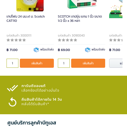
เทปโฟม 24 มม.x1 ม. Scotch
SCOTCH เทปขุ่น แกน 1 นิ้ว ขนาด
แท่นตัดเทป 
CAT110
1/2 นิ้ว x 36 หลา
รหัสสินค้า 3000111
รหัสสินค้า 3090040
รหัสสินค้า 3
฿ 71.00
พร้อมจัดส่ง
฿ 69.00
พร้อมจัดส่ง
฿ 71.00
แจ้งเต
เพิ่มสินค้า
เพิ่มสินค้า
การันตีของแท้
เลือกช้อปได้อย่างมั่นใจ​
คืนสินค้าได้ภายใน 14 วัน
หลังได้รับสินค้า*
ศูนย์บริการลูกค้าบีทูเอส