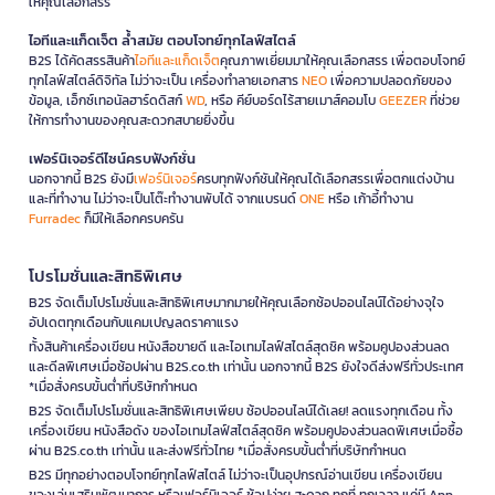
ให้คุณเลือกสรร
ไอทีและแก็ดเจ็ต ล้ำสมัย ตอบโจทย์ทุกไลฟ์สไตล์
B2S ได้คัดสรรสินค้า
ไอทีและแก็ดเจ็ต
คุณภาพเยี่ยมมาให้คุณเลือกสรร เพื่อตอบโจทย์
ทุกไลฟ์สไตล์ดิจิทัล ไม่ว่าจะเป็น เครื่องทำลายเอกสาร
NEO
เพื่อความปลอดภัยของ
ข้อมูล, เอ็กซ์เทอนัลฮาร์ดดิสก์
WD
, หรือ คีย์บอร์ดไร้สายเมาส์คอมโบ
GEEZER
ที่ช่วย
ให้การทำงานของคุณสะดวกสบายยิ่งขึ้น
เฟอร์นิเจอร์ดีไซน์ครบฟังก์ชั่น
นอกจากนี้ B2S ยังมี
เฟอร์นิเจอร์
ครบทุกฟังก์ชันให้คุณได้เลือกสรรเพื่อตกแต่งบ้าน
และที่ทำงาน ไม่ว่าจะเป็นโต๊ะทำงานพับได้ จากแบรนด์
ONE
หรือ เก้าอี้ทำงาน
Furradec
ก็มีให้เลือกครบครัน
โปรโมชั่นและสิทธิพิเศษ
B2S จัดเต็มโปรโมชั่นและสิทธิพิเศษมากมายให้คุณเลือกช้อปออนไลน์ได้อย่างจุใจ
อัปเดตทุกเดือนกับแคมเปญลดราคาแรง
ทั้งสินค้าเครื่องเขียน หนังสือขายดี และไอเทมไลฟ์สไตล์สุดชิค พร้อมคูปองส่วนลด
และดีลพิเศษเมื่อช้อปผ่าน B2S.co.th เท่านั้น นอกจากนี้ B2S ยังใจดีส่งฟรีทั่วประเทศ
*เมื่อสั่งครบขั้นต่ำที่บริษัทกำหนด
B2S จัดเต็มโปรโมชั่นและสิทธิพิเศษเพียบ ช้อปออนไลน์ได้เลย! ลดแรงทุกเดือน ทั้ง
เครื่องเขียน หนังสือดัง ของไอเทมไลฟ์สไตล์สุดชิค พร้อมคูปองส่วนลดพิเศษเมื่อซื้อ
ผ่าน B2S.co.th เท่านั้น และส่งฟรีทั่วไทย *เมื่อสั่งครบขั้นต่ำที่บริษัทกำหนด
B2S มีทุกอย่างตอบโจทย์ทุกไลฟ์สไตล์ ไม่ว่าจะเป็นอุปกรณ์อ่านเขียน เครื่องเขียน
ของเล่นเสริมพัฒนาการ หรือเฟอร์นิเจอร์ ช้อปง่าย สะดวก ทุกที่ ทุกเวลา แค่มี App