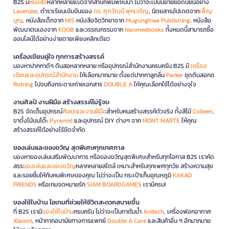
B2S มี
หนังสือ
หลากหลายแนวจากสำนักพิมพ์ชั้นนำ ไม่ว่าจะเป็นนิยายยอดนิยมอย่าง
Lavender
, ตำราเรียนเข้มข้นของ
ดร. ศุภวัฒน์ พุกเจริญ
, นิตยสารอัปเดตจาก
เพ็ญ
บุญ
, หนังสือเด็กจาก
MIS
หนังสือจิตวิทยาจาก
Mugunghwa Publishing
, หนังสือ
พัฒนาตนเองจาก
KOOB
และวรรณกรรมจาก
Nanmeebooks
ทั้งหมดนี้สามารถซื้อ
ออนไลน์ได้อย่างง่ายดายเพียงคลิกเดียว
เครื่องเขียนคู่ใจ ทุกการสร้างสรรค์
มองหาปากกาดีๆ ดินสอหลากหลาย หรืออุปกรณ์สำนักงานครบครัน B2S มี
เครื่อง
เขียนและอุปกรณ์สำนักงาน
ให้เลือกมากมาย ตั้งแต่ปากกาลูกลื่น
Parker
ชุดดินสอกด
Rotring
ไปจนถึงกระดาษถ่ายเอกสาร
DOUBLE A
ให้คุณเลือกใช้ได้อย่างจุใจ
งานศิลป์ งานฝีมือ สร้างสรรค์ไม่รู้จบ
B2S จัดเต็มอุปกรณ์
ศิลปะและงานฝีมือ
สำหรับคนสร้างสรรค์ตัวจริง ทั้งสีไม้
Colleen
,
ขาตั้งไม้บนโต๊ะ
Pyramid
และอุปกรณ์ DIY ต่างๆ จาก
MONT MARTE
ให้คุณ
สร้างสรรค์ได้อย่างไร้ขีดจำกัด
ของเล่นและของขวัญ สุดพิเศษทุกเทศกาล
มองหาของเล่นเสริมพัฒนาการ หรือของขวัญสุดพิเศษสำหรับทุกโอกาส B2S เราคัด
สรร
ของเล่นและของขวัญ
หลากหลายสไตล์ เหมาะสำหรับทุกเพศทุกวัย สร้างความสุข
และรอยยิ้มให้กับคนพิเศษของคุณ ไม่ว่าจะเป็น กระเป๋าเก็บอุณหภูมิ
KAKAO
FRIENDS
หรือเกมจดหมายรัก
SIAM BOARDGAMES
เรามีครบ!
ของใช้ในบ้าน ไอเทมที่ช่วยให้ชีวิตสะดวกสบายขึ้น
ที่ B2S เรามี
ของใช้ในบ้าน
ครบครัน ไม่ว่าจะเป็นกาต้มน้ำ
Anitech
, เครื่องฟอกอากาศ
Xiaomi
, หน้ากากอนามัยทางการแพทย์
Double A Care
และสินค้าอื่น ๆ อีกมากมาย