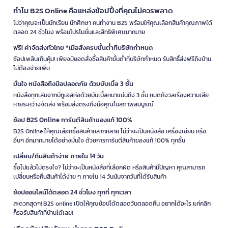
ทำไม B2S Online คือแหล่งช้อปปิ้งที่คุณไม่ควรพลาด
ไม่ว่าคุณจะเป็นนักเรียน นักศึกษา คนทำงาน B2S พร้อมให้คุณเลือกสินค้าคุณภาพได้
ตลอด 24 ชั่วโมง พร้อมโปรโมชั่นและสิทธิพิเศษมากมาย
ฟรี! ค่าจัดส่งทั่วไทย *เมื่อสั่งครบขั้นต่ำที่บริษัทกำหนด
ช้อปเพลินเกินคุ้ม! เพียงมียอดสั่งซื้อสินค้าขั้นต่ำที่บริษัทกำหนด รับสิทธิ์ส่งฟรีถึงบ้าน
ไม่ต้องจ่ายเพิ่ม
มั่นใจ หนังสือถึงมือปลอดภัย ด้วยบับเบิ้ล 3 ชั้น
หนังสือทุกเล่มจากบีทูเอสห่อด้วยบับเบิ้ลหนาแน่นถึง 3 ชั้น หมดกังวลเรื่องความเสีย
หายระหว่างจัดส่ง พร้อมส่งตรงถึงมือคุณในสภาพสมบูรณ์
ช้อป B2S Online การันตีสินค้าของแท้ 100%
B2S Online ให้คุณเลือกซื้อสินค้าหลากหลาย ไม่ว่าจะเป็นหนังสือ เครื่องเขียน หรือ
อื่นๆ อีกมากมายได้อย่างมั่นใจ ด้วยการการันตีสินค้าของแท้ 100% ทุกชิ้น
เปลี่ยน/คืนสินค้าง่าย ภายใน 14 วัน
ซื้อไปแล้วไม่ตรงใจ? ไม่ว่าจะเป็นหนังสือที่เลือกผิด หรือสินค้ามีปัญหา คุณสามารถ
เปลี่ยนหรือคืนสินค้าได้ง่าย ๆ ภายใน 14 วันนับจากวันที่ได้รับสินค้า
ช้อปออนไลน์ได้ตลอด 24 ชั่วโมง ทุกที่ ทุกเวลา
สะดวกสุดๆ! B2S online เปิดให้คุณช้อปได้ตลอดวันตลอดคืน อยากได้อะไร แค่คลิก
ก็รอรับสินค้าที่บ้านได้เลย!