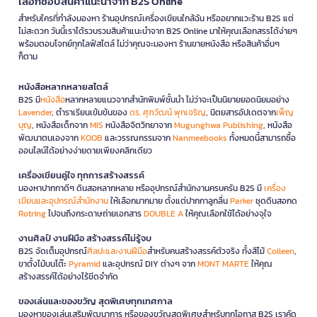
เลือกช้อปสินค้าแนะนำจาก B2S Online
สำหรับใครที่กำลังมองหา ร้านอุปกรณ์เครื่องเขียนใกล้ฉัน หรืออยากแวะร้าน B2S แต่
ไม่สะดวก วันนี้เราได้รวบรวมสินค้าแนะนำจาก B2S Online มาให้คุณเลือกสรรได้ง่ายๆ
พร้อมตอบโจทย์ทุกไลฟ์สไตล์ ไม่ว่าคุณจะมองหา ร้านขายหนังสือ หรือสินค้าอื่นๆ
ก็ตาม
หนังสือหลากหลายสไตล์
B2S มี
หนังสือ
หลากหลายแนวจากสำนักพิมพ์ชั้นนำ ไม่ว่าจะเป็นนิยายยอดนิยมอย่าง
Lavender
, ตำราเรียนเข้มข้นของ
ดร. ศุภวัฒน์ พุกเจริญ
, นิตยสารอัปเดตจาก
เพ็ญ
บุญ
, หนังสือเด็กจาก
MIS
หนังสือจิตวิทยาจาก
Mugunghwa Publishing
, หนังสือ
พัฒนาตนเองจาก
KOOB
และวรรณกรรมจาก
Nanmeebooks
ทั้งหมดนี้สามารถซื้อ
ออนไลน์ได้อย่างง่ายดายเพียงคลิกเดียว
เครื่องเขียนคู่ใจ ทุกการสร้างสรรค์
มองหาปากกาดีๆ ดินสอหลากหลาย หรืออุปกรณ์สำนักงานครบครัน B2S มี
เครื่อง
เขียนและอุปกรณ์สำนักงาน
ให้เลือกมากมาย ตั้งแต่ปากกาลูกลื่น
Parker
ชุดดินสอกด
Rotring
ไปจนถึงกระดาษถ่ายเอกสาร
DOUBLE A
ให้คุณเลือกใช้ได้อย่างจุใจ
งานศิลป์ งานฝีมือ สร้างสรรค์ไม่รู้จบ
B2S จัดเต็มอุปกรณ์
ศิลปะและงานฝีมือ
สำหรับคนสร้างสรรค์ตัวจริง ทั้งสีไม้
Colleen
,
ขาตั้งไม้บนโต๊ะ
Pyramid
และอุปกรณ์ DIY ต่างๆ จาก
MONT MARTE
ให้คุณ
สร้างสรรค์ได้อย่างไร้ขีดจำกัด
ของเล่นและของขวัญ สุดพิเศษทุกเทศกาล
มองหาของเล่นเสริมพัฒนาการ หรือของขวัญสุดพิเศษสำหรับทุกโอกาส B2S เราคัด