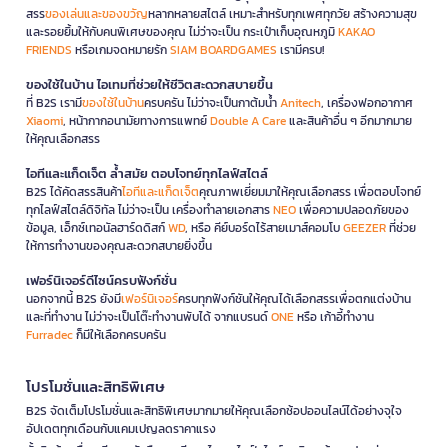
สรร
ของเล่นและของขวัญ
หลากหลายสไตล์ เหมาะสำหรับทุกเพศทุกวัย สร้างความสุข
และรอยยิ้มให้กับคนพิเศษของคุณ ไม่ว่าจะเป็น กระเป๋าเก็บอุณหภูมิ
KAKAO
FRIENDS
หรือเกมจดหมายรัก
SIAM BOARDGAMES
เรามีครบ!
ของใช้ในบ้าน ไอเทมที่ช่วยให้ชีวิตสะดวกสบายขึ้น
ที่ B2S เรามี
ของใช้ในบ้าน
ครบครัน ไม่ว่าจะเป็นกาต้มน้ำ
Anitech
, เครื่องฟอกอากาศ
Xiaomi
, หน้ากากอนามัยทางการแพทย์
Double A Care
และสินค้าอื่น ๆ อีกมากมาย
ให้คุณเลือกสรร
ไอทีและแก็ดเจ็ต ล้ำสมัย ตอบโจทย์ทุกไลฟ์สไตล์
B2S ได้คัดสรรสินค้า
ไอทีและแก็ดเจ็ต
คุณภาพเยี่ยมมาให้คุณเลือกสรร เพื่อตอบโจทย์
ทุกไลฟ์สไตล์ดิจิทัล ไม่ว่าจะเป็น เครื่องทำลายเอกสาร
NEO
เพื่อความปลอดภัยของ
ข้อมูล, เอ็กซ์เทอนัลฮาร์ดดิสก์
WD
, หรือ คีย์บอร์ดไร้สายเมาส์คอมโบ
GEEZER
ที่ช่วย
ให้การทำงานของคุณสะดวกสบายยิ่งขึ้น
เฟอร์นิเจอร์ดีไซน์ครบฟังก์ชั่น
นอกจากนี้ B2S ยังมี
เฟอร์นิเจอร์
ครบทุกฟังก์ชันให้คุณได้เลือกสรรเพื่อตกแต่งบ้าน
และที่ทำงาน ไม่ว่าจะเป็นโต๊ะทำงานพับได้ จากแบรนด์
ONE
หรือ เก้าอี้ทำงาน
Furradec
ก็มีให้เลือกครบครัน
โปรโมชั่นและสิทธิพิเศษ
B2S จัดเต็มโปรโมชั่นและสิทธิพิเศษมากมายให้คุณเลือกช้อปออนไลน์ได้อย่างจุใจ
อัปเดตทุกเดือนกับแคมเปญลดราคาแรง