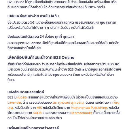
B2S Online ให้คุณเลือกซื้อสินค้าหลากหลาย ไม่ว่าจะเป็นหนังสือ เครื่องเขียน หรือ
อื่นๆ อีกมากมายได้อย่างมั่นใจ ด้วยการการันตีสินค้าของแท้ 100% ทุกชิ้น
เปลี่ยน/คืนสินค้าง่าย ภายใน 14 วัน
ซื้อไปแล้วไม่ตรงใจ? ไม่ว่าจะเป็นหนังสือที่เลือกผิด หรือสินค้ามีปัญหา คุณสามารถ
เปลี่ยนหรือคืนสินค้าได้ง่าย ๆ ภายใน 14 วันนับจากวันที่ได้รับสินค้า
ช้อปออนไลน์ได้ตลอด 24 ชั่วโมง ทุกที่ ทุกเวลา
สะดวกสุดๆ! B2S online เปิดให้คุณช้อปได้ตลอดวันตลอดคืน อยากได้อะไร แค่คลิก
ก็รอรับสินค้าที่บ้านได้เลย!
เลือกช้อปสินค้าแนะนำจาก B2S Online
สำหรับใครที่กำลังมองหา ร้านอุปกรณ์เครื่องเขียนใกล้ฉัน หรืออยากแวะร้าน B2S แต่
ไม่สะดวก วันนี้เราได้รวบรวมสินค้าแนะนำจาก B2S Online มาให้คุณเลือกสรรได้ง่ายๆ
พร้อมตอบโจทย์ทุกไลฟ์สไตล์ ไม่ว่าคุณจะมองหา ร้านขายหนังสือ หรือสินค้าอื่นๆ
ก็ตาม
หนังสือหลากหลายสไตล์
B2S มี
หนังสือ
หลากหลายแนวจากสำนักพิมพ์ชั้นนำ ไม่ว่าจะเป็นนิยายยอดนิยมอย่าง
Lavender
, ตำราเรียนเข้มข้นของ
ดร. ศุภวัฒน์ พุกเจริญ
, นิตยสารอัปเดตจาก
เพ็ญ
บุญ
, หนังสือเด็กจาก
MIS
หนังสือจิตวิทยาจาก
Mugunghwa Publishing
, หนังสือ
พัฒนาตนเองจาก
KOOB
และวรรณกรรมจาก
Nanmeebooks
ทั้งหมดนี้สามารถซื้อ
ออนไลน์ได้อย่างง่ายดายเพียงคลิกเดียว
เครื่องเขียนคู่ใจ ทุกการสร้างสรรค์