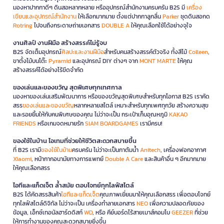
มองหาปากกาดีๆ ดินสอหลากหลาย หรืออุปกรณ์สำนักงานครบครัน B2S มี
เครื่อง
เขียนและอุปกรณ์สำนักงาน
ให้เลือกมากมาย ตั้งแต่ปากกาลูกลื่น
Parker
ชุดดินสอกด
Rotring
ไปจนถึงกระดาษถ่ายเอกสาร
DOUBLE A
ให้คุณเลือกใช้ได้อย่างจุใจ
งานศิลป์ งานฝีมือ สร้างสรรค์ไม่รู้จบ
B2S จัดเต็มอุปกรณ์
ศิลปะและงานฝีมือ
สำหรับคนสร้างสรรค์ตัวจริง ทั้งสีไม้
Colleen
,
ขาตั้งไม้บนโต๊ะ
Pyramid
และอุปกรณ์ DIY ต่างๆ จาก
MONT MARTE
ให้คุณ
สร้างสรรค์ได้อย่างไร้ขีดจำกัด
ของเล่นและของขวัญ สุดพิเศษทุกเทศกาล
มองหาของเล่นเสริมพัฒนาการ หรือของขวัญสุดพิเศษสำหรับทุกโอกาส B2S เราคัด
สรร
ของเล่นและของขวัญ
หลากหลายสไตล์ เหมาะสำหรับทุกเพศทุกวัย สร้างความสุข
และรอยยิ้มให้กับคนพิเศษของคุณ ไม่ว่าจะเป็น กระเป๋าเก็บอุณหภูมิ
KAKAO
FRIENDS
หรือเกมจดหมายรัก
SIAM BOARDGAMES
เรามีครบ!
ของใช้ในบ้าน ไอเทมที่ช่วยให้ชีวิตสะดวกสบายขึ้น
ที่ B2S เรามี
ของใช้ในบ้าน
ครบครัน ไม่ว่าจะเป็นกาต้มน้ำ
Anitech
, เครื่องฟอกอากาศ
Xiaomi
, หน้ากากอนามัยทางการแพทย์
Double A Care
และสินค้าอื่น ๆ อีกมากมาย
ให้คุณเลือกสรร
ไอทีและแก็ดเจ็ต ล้ำสมัย ตอบโจทย์ทุกไลฟ์สไตล์
B2S ได้คัดสรรสินค้า
ไอทีและแก็ดเจ็ต
คุณภาพเยี่ยมมาให้คุณเลือกสรร เพื่อตอบโจทย์
ทุกไลฟ์สไตล์ดิจิทัล ไม่ว่าจะเป็น เครื่องทำลายเอกสาร
NEO
เพื่อความปลอดภัยของ
ข้อมูล, เอ็กซ์เทอนัลฮาร์ดดิสก์
WD
, หรือ คีย์บอร์ดไร้สายเมาส์คอมโบ
GEEZER
ที่ช่วย
ให้การทำงานของคุณสะดวกสบายยิ่งขึ้น