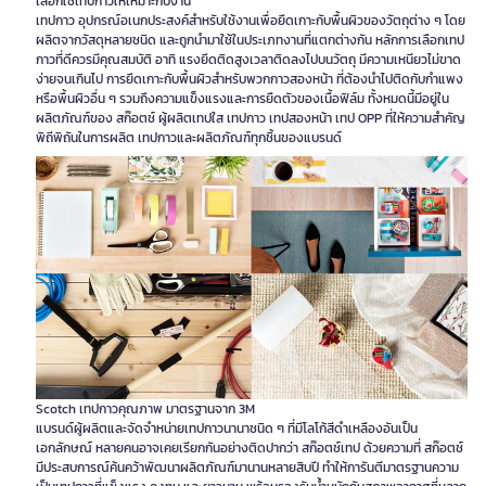
เลือกใช้เทปกาวให้เหมาะกับงาน
เทปกาว อุปกรณ์อเนกประสงค์สำหรับใช้งานเพื่อยึดเกาะกับพื้นผิวของวัตถุต่าง ๆ โดย
ผลิตจากวัสดุหลายชนิด และถูกนำมาใช้ในประเภทงานที่แตกต่างกัน หลักการเลือกเทป
กาวที่ดีควรมีคุณสมบัติ อาทิ แรงยึดติดสูงเวลาติดลงไปบนวัตถุ มีความเหนียวไม่ขาด
ง่ายจนเกินไป การยึดเกาะกับพื้นผิวสำหรับพวกกาวสองหน้า ที่ต้องนำไปติดกับกำแพง
หรือพื้นผิวอื่น ๆ รวมถึงความแข็งแรงและการยืดตัวของเนื้อฟิล์ม ทั้งหมดนี้มีอยู่ใน
ผลิตภัณฑ์ของ สก๊อตช์ ผู้ผลิตเทปใส เทปกาว เทปสองหน้า เทป OPP ที่ให้ความสำคัญ
พิถีพิถันในการผลิต เทปกาวและผลิตภัณฑ์ทุกชิ้นของแบรนด์
Scotch เทปกาวคุณภาพ มาตรฐานจาก 3M
แบรนด์ผู้ผลิตและจัดจำหน่ายเทปกาวนานาชนิด ๆ ที่มีโลโก้สีดำเหลืองอันเป็น
เอกลักษณ์ หลายคนอาจเคยเรียกกันอย่างติดปากว่า สก๊อตช์เทป ด้วยความที่ สก๊อตช์
มีประสบการณ์ค้นคว้าพัฒนาผลิตภัณฑ์มานานหลายสิบปี ทำให้การันตีมาตรฐานความ