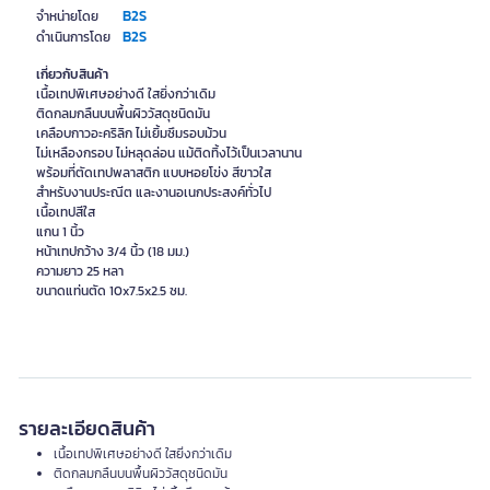
B2S
จำหน่ายโดย
B2S
ดำเนินการโดย
เกี่ยวกับสินค้า
เนื้อเทปพิเศษอย่างดี ใสยิ่งกว่าเดิม
ติดกลมกลืนบนพื้นผิววัสดุชนิดมัน
เคลือบกาวอะคริลิก ไม่เยิ้มซึมรอบม้วน
ไม่เหลืองกรอบ ไม่หลุดล่อน แม้ติดทิ้งไว้เป็นเวลานาน
พร้อมที่ตัดเทปพลาสติก แบบหอยโข่ง สีขาวใส
สำหรับงานประณีต และงานอเนกประสงค์ทั่วไป
เนื้อเทปสีใส
แกน 1 นิ้ว
หน้าเทปกว้าง 3/4 นิ้ว (18 มม.)
ความยาว 25 หลา
ขนาดแท่นตัด 10x7.5x2.5 ซม.
รายละเอียดสินค้า
เนื้อเทปพิเศษอย่างดี ใสยิ่งกว่าเดิม
ติดกลมกลืนบนพื้นผิววัสดุชนิดมัน