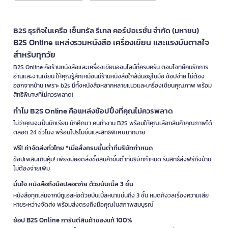
B2S ธุรกิจในเครือ เซ็นทรัล รีเทล คอร์ปอเรชั่น จำกัด (มหาชน)
B2S Online แหล่งรวมหนังสือ เครื่องเขียน และแรงบันดาลใจ
สำหรับทุกวัย
B2S Online คือร้านหนังสือและเครื่องเขียนออนไลน์ที่ครบครัน ตอบโจทย์คนรักการ
อ่านและงานเขียน ให้คุณรู้สึกเหมือนมีร้านหนังสือใกล้ฉันอยู่ในมือ ช้อปง่าย ไม่ต้อง
ออกจากบ้าน เพราะ b2s มีทั้งหนังสือหลากหลายแนวและเครื่องเขียนคุณภาพ พร้อม
สิทธิพิเศษที่ไม่ควรพลาด!
ทำไม B2S Online คือแหล่งช้อปปิ้งที่คุณไม่ควรพลาด
ไม่ว่าคุณจะเป็นนักเรียน นักศึกษา คนทำงาน B2S พร้อมให้คุณเลือกสินค้าคุณภาพได้
ตลอด 24 ชั่วโมง พร้อมโปรโมชั่นและสิทธิพิเศษมากมาย
ฟรี! ค่าจัดส่งทั่วไทย *เมื่อสั่งครบขั้นต่ำที่บริษัทกำหนด
ช้อปเพลินเกินคุ้ม! เพียงมียอดสั่งซื้อสินค้าขั้นต่ำที่บริษัทกำหนด รับสิทธิ์ส่งฟรีถึงบ้าน
ไม่ต้องจ่ายเพิ่ม
มั่นใจ หนังสือถึงมือปลอดภัย ด้วยบับเบิ้ล 3 ชั้น
หนังสือทุกเล่มจากบีทูเอสห่อด้วยบับเบิ้ลหนาแน่นถึง 3 ชั้น หมดกังวลเรื่องความเสีย
หายระหว่างจัดส่ง พร้อมส่งตรงถึงมือคุณในสภาพสมบูรณ์
ช้อป B2S Online การันตีสินค้าของแท้ 100%