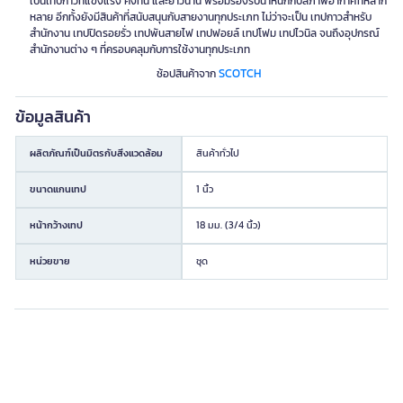
เป็นเทปกาวที่แข็งแรง คงทน และยาวนาน พร้อมรองรับน้ำหนักกับสภาพอากาศที่หลาก
หลาย อีกทั้งยังมีสินค้าที่สนับสนุนกับสายงานทุกประเภท ไม่ว่าจะเป็น เทปกาวสำหรับ
สำนักงาน เทปปิดรอยรั่ว เทปพันสายไฟ เทปฟอยล์ เทปโฟม เทปไวนิล จนถึงอุปกรณ์
สำนักงานต่าง ๆ ที่ครอบคลุมกับการใช้งานทุกประเภท
SCOTCH
ช้อปสินค้าจาก
ข้อมูลสินค้า
ผลิตภัณฑ์เป็นมิตรกับสิ่งแวดล้อม
สินค้าทั่วไป
ขนาดแกนเทป
1 นิ้ว
หน้ากว้างเทป
18 มม. (3/4 นิ้ว)
หน่วยขาย
ชุด