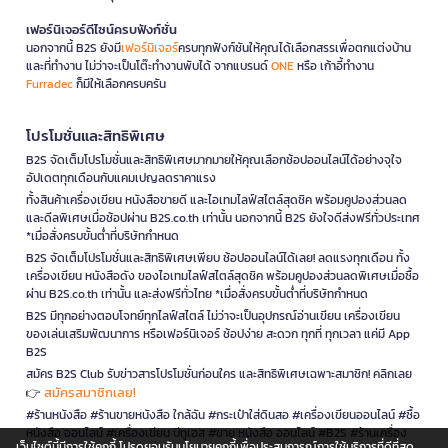
เฟอร์นิเจอร์ดีไซน์ครบฟังก์ชั่น
นอกจากนี้ B2S ยังมี
เฟอร์นิเจอร์
ครบทุกฟังก์ชันให้คุณได้เลือกสรรเพื่อตกแต่งบ้าน
และที่ทำงาน ไม่ว่าจะเป็นโต๊ะทำงานพับได้ จากแบรนด์
ONE
หรือ เก้าอี้ทำงาน
Furradec
ก็มีให้เลือกครบครัน
โปรโมชั่นและสิทธิพิเศษ
B2S จัดเต็มโปรโมชั่นและสิทธิพิเศษมากมายให้คุณเลือกช้อปออนไลน์ได้อย่างจุใจ
อัปเดตทุกเดือนกับแคมเปญลดราคาแรง
ทั้งสินค้าเครื่องเขียน หนังสือขายดี และไอเทมไลฟ์สไตล์สุดชิค พร้อมคูปองส่วนลด
และดีลพิเศษเมื่อช้อปผ่าน B2S.co.th เท่านั้น นอกจากนี้ B2S ยังใจดีส่งฟรีทั่วประเทศ
*เมื่อสั่งครบขั้นต่ำที่บริษัทกำหนด
B2S จัดเต็มโปรโมชั่นและสิทธิพิเศษเพียบ ช้อปออนไลน์ได้เลย! ลดแรงทุกเดือน ทั้ง
เครื่องเขียน หนังสือดัง ของไอเทมไลฟ์สไตล์สุดชิค พร้อมคูปองส่วนลดพิเศษเมื่อซื้อ
ผ่าน B2S.co.th เท่านั้น และส่งฟรีทั่วไทย *เมื่อสั่งครบขั้นต่ำที่บริษัทกำหนด
B2S มีทุกอย่างตอบโจทย์ทุกไลฟ์สไตล์ ไม่ว่าจะเป็นอุปกรณ์อ่านเขียน เครื่องเขียน
ของเล่นเสริมพัฒนาการ หรือเฟอร์นิเจอร์ ช้อปง่าย สะดวก ทุกที่ ทุกเวลา แค่มี App
B2S
สมัคร B2S Club รับข่าวสารโปรโมชั่นก่อนใคร และสิทธิพิเศษเฉพาะสมาชิก! คลิกเลย
สมัครสมาชิกเลย!
👉
#ร้านหนังสือ #ร้านขายหนังสือ ใกล้ฉัน #กระเป๋าใส่ดินสอ #เครื่องเขียนออนไลน์ #ซื้อ
หนังสือ ออนไลน์ #เครื่องเขียน บีทูเอส #ขาย หนังสือ ออนไลน์ #B2S #ร้านเครื่อง
เว็บไซต์นี้มีการใช้คุกกี้ โปรดยอมรับนโยบายคุกกี้เพื่อประสบการณ์การใช้บริการที่ดีที่สุด