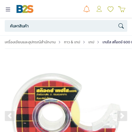
เครื่องเขียนและอุปกรณ์สำนักงาน
กาว & เทป
เทป
เทปใส สก๊อตช์ 600 D
Previous slide
Ne