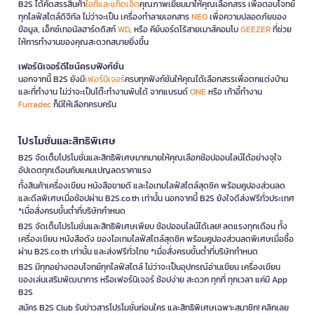
B2S ได้คัดสรรสินค้า
ไอทีและแก็ดเจ็ต
คุณภาพเยี่ยมมาให้คุณเลือกสรร เพื่อตอบโจทย์
ทุกไลฟ์สไตล์ดิจิทัล ไม่ว่าจะเป็น เครื่องทำลายเอกสาร
NEO
เพื่อความปลอดภัยของ
ข้อมูล, เอ็กซ์เทอนัลฮาร์ดดิสก์
WD
, หรือ คีย์บอร์ดไร้สายเมาส์คอมโบ
GEEZER
ที่ช่วย
ให้การทำงานของคุณสะดวกสบายยิ่งขึ้น
เฟอร์นิเจอร์ดีไซน์ครบฟังก์ชั่น
นอกจากนี้ B2S ยังมี
เฟอร์นิเจอร์
ครบทุกฟังก์ชันให้คุณได้เลือกสรรเพื่อตกแต่งบ้าน
และที่ทำงาน ไม่ว่าจะเป็นโต๊ะทำงานพับได้ จากแบรนด์
ONE
หรือ เก้าอี้ทำงาน
Furradec
ก็มีให้เลือกครบครัน
โปรโมชั่นและสิทธิพิเศษ
B2S จัดเต็มโปรโมชั่นและสิทธิพิเศษมากมายให้คุณเลือกช้อปออนไลน์ได้อย่างจุใจ
อัปเดตทุกเดือนกับแคมเปญลดราคาแรง
ทั้งสินค้าเครื่องเขียน หนังสือขายดี และไอเทมไลฟ์สไตล์สุดชิค พร้อมคูปองส่วนลด
และดีลพิเศษเมื่อช้อปผ่าน B2S.co.th เท่านั้น นอกจากนี้ B2S ยังใจดีส่งฟรีทั่วประเทศ
*เมื่อสั่งครบขั้นต่ำที่บริษัทกำหนด
B2S จัดเต็มโปรโมชั่นและสิทธิพิเศษเพียบ ช้อปออนไลน์ได้เลย! ลดแรงทุกเดือน ทั้ง
เครื่องเขียน หนังสือดัง ของไอเทมไลฟ์สไตล์สุดชิค พร้อมคูปองส่วนลดพิเศษเมื่อซื้อ
ผ่าน B2S.co.th เท่านั้น และส่งฟรีทั่วไทย *เมื่อสั่งครบขั้นต่ำที่บริษัทกำหนด
B2S มีทุกอย่างตอบโจทย์ทุกไลฟ์สไตล์ ไม่ว่าจะเป็นอุปกรณ์อ่านเขียน เครื่องเขียน
ของเล่นเสริมพัฒนาการ หรือเฟอร์นิเจอร์ ช้อปง่าย สะดวก ทุกที่ ทุกเวลา แค่มี App
B2S
สมัคร B2S Club รับข่าวสารโปรโมชั่นก่อนใคร และสิทธิพิเศษเฉพาะสมาชิก! คลิกเลย