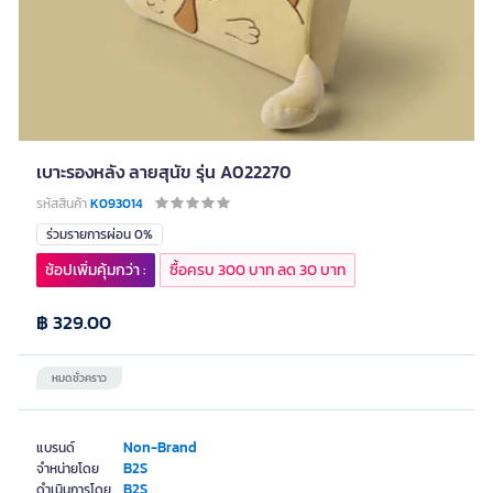
เบาะรองหลัง ลายสุนัข รุ่น A022270
รหัสสินค้า
K093014
ร่วมรายการผ่อน 0%
ช้อปเพิ่มคุ้มกว่า :
ซื้อครบ 300 บาท ลด 30 บาท
฿ 329.00
หมดชั่วคราว
Non-Brand
แบรนด์
B2S
จำหน่ายโดย
B2S
ดำเนินการโดย