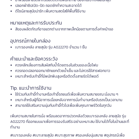
ปลอกผ้าซิปเปิด-ปิด ถอดซักทำความสะอาดได้
ดีไซน์ลายสุนัขน่ารัก เพิ่มความสดใสให้พื้นที่ใช้งาน
หมายเหตุและการรับประกัน
สีของผลิตภัณฑ์อาจแตกต่างจากภาพเล็กน้อยตามการตั้งค่าหน้าจอ
อุปกรณ์ภายในกล่อง
เบาะรองหลัง ลายสุนัข รุ่น A022270 จำนวน 1 ชิ้น
คำแนะนำและข้อควรระวัง
ควรหลีกเลี่ยงการสัมผัสกับน้ำโดยตรงในส่วนของเนื้อโฟม
ควรถอดปลอกออกมาซักแยกด้วยน้ำเย็น และไม่ควรใช้สารฟอกขาว
เหมาะสำหรับเก้าอี้ที่มีพนักพิงสูงหรือติดตั้งสายรัดได้พอดี
Tip. แนะนำการใช้งาน
ใช้ร่วมกับเก้าอี้ทำงานหรือเก้าอี้รถยนต์เพื่อเพิ่มความสบายขณะนั่งนาน ๆ
เหมาะสำหรับผู้ที่มีอาการเมื่อยหลังจากการนั่งทำงานหรือขับรถเป็นเวลานาน
สามารถใช้เสริมความนุ่มกับเก้าอี้ทั่วไปเพื่อเพิ่มคุณภาพชีวิตในทุกวัน
เพิ่มความสบายในการนั่ง พร้อมลดอาการปวดหลังด้วยเบาะรองหลัง ลายสุนัข รุ่น
A022270 ที่ออกแบบมาเพื่อการรองรับสรีระอย่างเหมาะสม ใช้งานได้ทั้งในบ้านและที่
ทำงาน
#เบาะรองหลัง #เบาะลายสุนัข #เบาะสุขภาพ #รองหลังนุ่มสบาย #อุปกรณ์เพื่อ