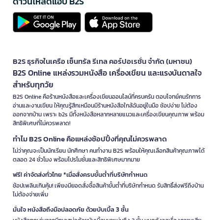
ดาวน์โหลดแอป B2S
B2S ธุรกิจในเครือ เซ็นทรัล รีเทล คอร์ปอเรชั่น จำกัด (มหาชน)
B2S Online แหล่งรวมหนังสือ เครื่องเขียน และแรงบันดาลใจ
สำหรับทุกวัย
B2S Online คือร้านหนังสือและเครื่องเขียนออนไลน์ที่ครบครัน ตอบโจทย์คนรักการ
อ่านและงานเขียน ให้คุณรู้สึกเหมือนมีร้านหนังสือใกล้ฉันอยู่ในมือ ช้อปง่าย ไม่ต้อง
ออกจากบ้าน เพราะ b2s มีทั้งหนังสือหลากหลายแนวและเครื่องเขียนคุณภาพ พร้อม
สิทธิพิเศษที่ไม่ควรพลาด!
ทำไม B2S Online คือแหล่งช้อปปิ้งที่คุณไม่ควรพลาด
ไม่ว่าคุณจะเป็นนักเรียน นักศึกษา คนทำงาน B2S พร้อมให้คุณเลือกสินค้าคุณภาพได้
ตลอด 24 ชั่วโมง พร้อมโปรโมชั่นและสิทธิพิเศษมากมาย
ฟรี! ค่าจัดส่งทั่วไทย *เมื่อสั่งครบขั้นต่ำที่บริษัทกำหนด
ช้อปเพลินเกินคุ้ม! เพียงมียอดสั่งซื้อสินค้าขั้นต่ำที่บริษัทกำหนด รับสิทธิ์ส่งฟรีถึงบ้าน
ไม่ต้องจ่ายเพิ่ม
มั่นใจ หนังสือถึงมือปลอดภัย ด้วยบับเบิ้ล 3 ชั้น