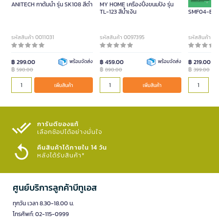
ANITECH กาต้มน้ำ รุ่น SK108 สีดำ
MY HOME เครื่องปิ้งขนมปัง รุ่น
ANITECH พัด
TL-123 สีน้ำเงิน
SMF04-BR สี
ขนาด 4.5 นิ้ว
รหัสสินค้า 0011031
รหัสสินค้า 0097395
รหัสสินค้า 
฿ 299.00
พร้อมจัดส่ง
฿ 459.00
พร้อมจัดส่ง
฿ 219.00
฿
฿
฿
590.00
890.00
399.00
เพิ่มสินค้า
เพิ่มสินค้า
การันตีของแท้
เลือกช้อปได้อย่างมั่นใจ​
คืนสินค้าได้ภายใน 14 วัน
หลังได้รับสินค้า*
ศูนย์บริการลูกค้าบีทูเอส
ทุกวัน เวลา 8.30-18.00 น.
โทรศัพท์: 02-115-0999