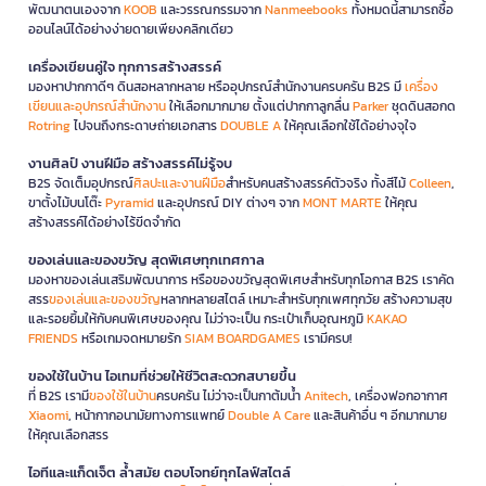
พัฒนาตนเองจาก
KOOB
และวรรณกรรมจาก
Nanmeebooks
ทั้งหมดนี้สามารถซื้อ
ออนไลน์ได้อย่างง่ายดายเพียงคลิกเดียว
เครื่องเขียนคู่ใจ ทุกการสร้างสรรค์
มองหาปากกาดีๆ ดินสอหลากหลาย หรืออุปกรณ์สำนักงานครบครัน B2S มี
เครื่อง
เขียนและอุปกรณ์สำนักงาน
ให้เลือกมากมาย ตั้งแต่ปากกาลูกลื่น
Parker
ชุดดินสอกด
Rotring
ไปจนถึงกระดาษถ่ายเอกสาร
DOUBLE A
ให้คุณเลือกใช้ได้อย่างจุใจ
งานศิลป์ งานฝีมือ สร้างสรรค์ไม่รู้จบ
B2S จัดเต็มอุปกรณ์
ศิลปะและงานฝีมือ
สำหรับคนสร้างสรรค์ตัวจริง ทั้งสีไม้
Colleen
,
ขาตั้งไม้บนโต๊ะ
Pyramid
และอุปกรณ์ DIY ต่างๆ จาก
MONT MARTE
ให้คุณ
สร้างสรรค์ได้อย่างไร้ขีดจำกัด
ของเล่นและของขวัญ สุดพิเศษทุกเทศกาล
มองหาของเล่นเสริมพัฒนาการ หรือของขวัญสุดพิเศษสำหรับทุกโอกาส B2S เราคัด
สรร
ของเล่นและของขวัญ
หลากหลายสไตล์ เหมาะสำหรับทุกเพศทุกวัย สร้างความสุข
และรอยยิ้มให้กับคนพิเศษของคุณ ไม่ว่าจะเป็น กระเป๋าเก็บอุณหภูมิ
KAKAO
FRIENDS
หรือเกมจดหมายรัก
SIAM BOARDGAMES
เรามีครบ!
ของใช้ในบ้าน ไอเทมที่ช่วยให้ชีวิตสะดวกสบายขึ้น
ที่ B2S เรามี
ของใช้ในบ้าน
ครบครัน ไม่ว่าจะเป็นกาต้มน้ำ
Anitech
, เครื่องฟอกอากาศ
Xiaomi
, หน้ากากอนามัยทางการแพทย์
Double A Care
และสินค้าอื่น ๆ อีกมากมาย
ให้คุณเลือกสรร
ไอทีและแก็ดเจ็ต ล้ำสมัย ตอบโจทย์ทุกไลฟ์สไตล์