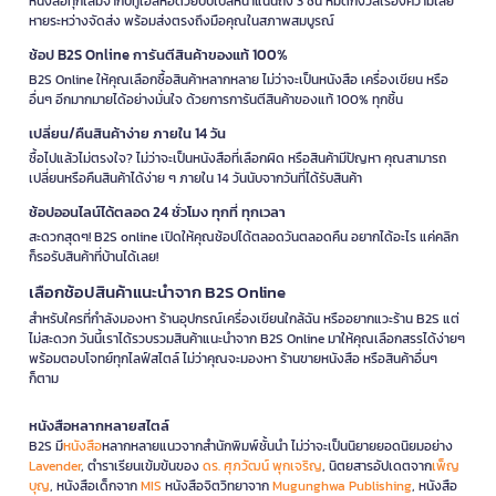
หนังสือทุกเล่มจากบีทูเอสห่อด้วยบับเบิ้ลหนาแน่นถึง 3 ชั้น หมดกังวลเรื่องความเสีย
หายระหว่างจัดส่ง พร้อมส่งตรงถึงมือคุณในสภาพสมบูรณ์
ช้อป B2S Online การันตีสินค้าของแท้ 100%
B2S Online ให้คุณเลือกซื้อสินค้าหลากหลาย ไม่ว่าจะเป็นหนังสือ เครื่องเขียน หรือ
อื่นๆ อีกมากมายได้อย่างมั่นใจ ด้วยการการันตีสินค้าของแท้ 100% ทุกชิ้น
เปลี่ยน/คืนสินค้าง่าย ภายใน 14 วัน
ซื้อไปแล้วไม่ตรงใจ? ไม่ว่าจะเป็นหนังสือที่เลือกผิด หรือสินค้ามีปัญหา คุณสามารถ
เปลี่ยนหรือคืนสินค้าได้ง่าย ๆ ภายใน 14 วันนับจากวันที่ได้รับสินค้า
ช้อปออนไลน์ได้ตลอด 24 ชั่วโมง ทุกที่ ทุกเวลา
สะดวกสุดๆ! B2S online เปิดให้คุณช้อปได้ตลอดวันตลอดคืน อยากได้อะไร แค่คลิก
ก็รอรับสินค้าที่บ้านได้เลย!
เลือกช้อปสินค้าแนะนำจาก B2S Online
สำหรับใครที่กำลังมองหา ร้านอุปกรณ์เครื่องเขียนใกล้ฉัน หรืออยากแวะร้าน B2S แต่
ไม่สะดวก วันนี้เราได้รวบรวมสินค้าแนะนำจาก B2S Online มาให้คุณเลือกสรรได้ง่ายๆ
พร้อมตอบโจทย์ทุกไลฟ์สไตล์ ไม่ว่าคุณจะมองหา ร้านขายหนังสือ หรือสินค้าอื่นๆ
ก็ตาม
หนังสือหลากหลายสไตล์
B2S มี
หนังสือ
หลากหลายแนวจากสำนักพิมพ์ชั้นนำ ไม่ว่าจะเป็นนิยายยอดนิยมอย่าง
Lavender
, ตำราเรียนเข้มข้นของ
ดร. ศุภวัฒน์ พุกเจริญ
, นิตยสารอัปเดตจาก
เพ็ญ
บุญ
, หนังสือเด็กจาก
MIS
หนังสือจิตวิทยาจาก
Mugunghwa Publishing
, หนังสือ