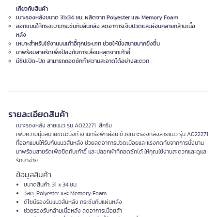
เกี่ยวกับสินค้า
เบาะรองหลังขนาด 31x34 ซม. ผลิตจาก Polyester และ Memory Foam
ออกแบบให้ทรงเบาะกระชับกับสันหลัง ลดอาการเจ็บปวดและผ่อนคลายกล้ามเนื้อ
หลัง
เหมาะสำหรับใช้งานบนเก้าอี้ทุกประเภท ช่วยให้นั่งสบายมากยิ่งขึ้น
มาพร้อมสายรัดเพื่อป้องกันการเลื่อนหลุดจากเก้าอี้
มีซิปเปิด-ปิด สามารถถอดซักทำความสะอาดได้อย่างสะดวก
รายละเอียดสินค้า
เบาะรองหลัง ลายแมว รุ่น A022271 สีครีม
เพิ่มความนุ่มสบายขณะนั่งทำงานหรือพักผ่อน ด้วยเบาะรองหลังลายแมว รุ่น A022271
ที่ออกแบบให้รับกับแนวสันหลัง ช่วยลดอาการปวดเมื่อยและแรงกดทับจากการนั่งนาน
มาพร้อมสายรัดเพื่อยึดกับเก้าอี้ และปลอกผ้าที่ถอดซักได้ ให้คุณใช้งานสะดวกและดูแล
รักษาง่าย
ข้อมูลสินค้า
ขนาดสินค้า: 31 x 34 ซม.
วัสดุ: Polyester และ Memory Foam
ดีไซน์รองรับแนวสันหลัง กระชับกับแผ่นหลัง
ช่วยรองรับกล้ามเนื้อหลัง ลดอาการเมื่อยล้า