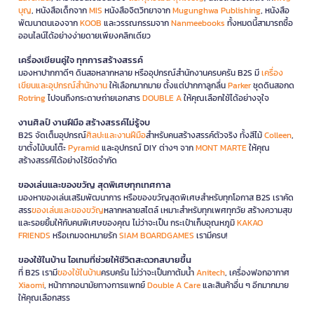
บุญ
, หนังสือเด็กจาก
MIS
หนังสือจิตวิทยาจาก
Mugunghwa Publishing
, หนังสือ
พัฒนาตนเองจาก
KOOB
และวรรณกรรมจาก
Nanmeebooks
ทั้งหมดนี้สามารถซื้อ
ออนไลน์ได้อย่างง่ายดายเพียงคลิกเดียว
เครื่องเขียนคู่ใจ ทุกการสร้างสรรค์
มองหาปากกาดีๆ ดินสอหลากหลาย หรืออุปกรณ์สำนักงานครบครัน B2S มี
เครื่อง
เขียนและอุปกรณ์สำนักงาน
ให้เลือกมากมาย ตั้งแต่ปากกาลูกลื่น
Parker
ชุดดินสอกด
Rotring
ไปจนถึงกระดาษถ่ายเอกสาร
DOUBLE A
ให้คุณเลือกใช้ได้อย่างจุใจ
งานศิลป์ งานฝีมือ สร้างสรรค์ไม่รู้จบ
B2S จัดเต็มอุปกรณ์
ศิลปะและงานฝีมือ
สำหรับคนสร้างสรรค์ตัวจริง ทั้งสีไม้
Colleen
,
ขาตั้งไม้บนโต๊ะ
Pyramid
และอุปกรณ์ DIY ต่างๆ จาก
MONT MARTE
ให้คุณ
สร้างสรรค์ได้อย่างไร้ขีดจำกัด
ของเล่นและของขวัญ สุดพิเศษทุกเทศกาล
มองหาของเล่นเสริมพัฒนาการ หรือของขวัญสุดพิเศษสำหรับทุกโอกาส B2S เราคัด
สรร
ของเล่นและของขวัญ
หลากหลายสไตล์ เหมาะสำหรับทุกเพศทุกวัย สร้างความสุข
และรอยยิ้มให้กับคนพิเศษของคุณ ไม่ว่าจะเป็น กระเป๋าเก็บอุณหภูมิ
KAKAO
FRIENDS
หรือเกมจดหมายรัก
SIAM BOARDGAMES
เรามีครบ!
ของใช้ในบ้าน ไอเทมที่ช่วยให้ชีวิตสะดวกสบายขึ้น
ที่ B2S เรามี
ของใช้ในบ้าน
ครบครัน ไม่ว่าจะเป็นกาต้มน้ำ
Anitech
, เครื่องฟอกอากาศ
Xiaomi
, หน้ากากอนามัยทางการแพทย์
Double A Care
และสินค้าอื่น ๆ อีกมากมาย
ให้คุณเลือกสรร