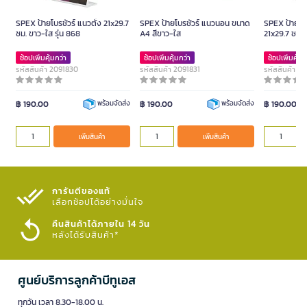
SPEX ป้ายโบรชัวร์ แนวตั้ง 21x29.7
SPEX ป้ายโบรชัวร์ แนวนอน ขนาด
SPEX ป้ายโบร
ซม. ขาว-ใส รุ่น 868
A4 สีขาว-ใส
21x29.7 ซม. 
ช้อปเพิ่มคุ้มกว่า
ช้อปเพิ่มคุ้มกว่า
ช้อปเพิ่มคุ้มก
รหัสสินค้า 2091830
รหัสสินค้า 2091831
รหัสสินค้า 2
฿ 190.00
฿ 190.00
฿ 190.00
พร้อมจัดส่ง
พร้อมจัดส่ง
เพิ่มสินค้า
เพิ่มสินค้า
การันตีของแท้
เลือกช้อปได้อย่างมั่นใจ​
คืนสินค้าได้ภายใน 14 วัน
หลังได้รับสินค้า*
ศูนย์บริการลูกค้าบีทูเอส
ทุกวัน เวลา 8.30-18.00 น.