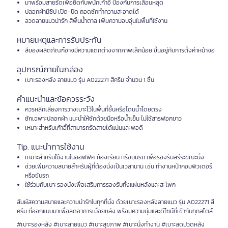
มาพร้อมสายรัดเพื่อยึดกับพนักเก้าอี้ ป้องกันการเลื่อนหลุด
ปลอกผ้ามีซิป เปิด-ปิด ถอดซักทำความสะอาดได้
ลวดลายแมวน่ารัก สีพื้นน้ำตาล เพิ่มความอบอุ่นในพื้นที่ใช้งาน
หมายเหตุและการรับประกัน
สีของผลิตภัณฑ์อาจมีความแตกต่างจากภาพเล็กน้อย ขึ้นอยู่กับการตั้งค่าหน้าจอ
อุปกรณ์ภายในกล่อง
เบาะรองหลัง ลายแมว รุ่น A022271 สีครีม จำนวน 1 ชิ้น
คำแนะนำและข้อควรระวัง
ควรหลีกเลี่ยงการวางเบาะไว้ในพื้นที่ชื้นหรือโดนน้ำโดยตรง
ซักเฉพาะปลอกผ้า แนะนำให้ซักด้วยมือหรือน้ำเย็น ไม่ใช้สารฟอกขาว
เหมาะสำหรับเก้าอี้ที่สามารถรัดสายได้แน่นและพอดี
Tip. แนะนำการใช้งาน
เหมาะสำหรับใช้งานในออฟฟิศ ห้องเรียน หรือบนรถ เพื่อรองรับสรีระขณะนั่ง
ช่วยเพิ่มความสบายสำหรับผู้ที่ต้องนั่งเป็นเวลานาน เช่น ทำงานหน้าคอมพิวเตอร์
หรือขับรถ
ใช้ร่วมกับเบาะรองนั่งเพื่อเสริมการรองรับทั้งแผ่นหลังและสะโพก
สัมผัสความสบายและความน่ารักในทุกที่นั่ง ด้วยเบาะรองหลังลายแมว รุ่น A022271 สี
ครีม ที่ออกแบบมาเพื่อลดอาการเมื่อยหลัง พร้อมความนุ่มและดีไซน์ที่เข้ากับทุกสไตล์
#เบาะรองหลัง #เบาะลายแมว #เบาะสุขภาพ #เบาะนั่งทำงาน #เบาะลดปวดหลัง