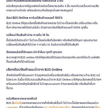
มั่นใจ หนังสือถึงมือปลอดภัย ด้วยบับเบิ้ล 3 ชั้น
หนังสือทุกเล่มจากบีทูเอสห่อด้วยบับเบิ้ลหนาแน่นถึง 3 ชั้น หมดกังวลเรื่องความเสีย
หายระหว่างจัดส่ง พร้อมส่งตรงถึงมือคุณในสภาพสมบูรณ์
ช้อป B2S Online การันตีสินค้าของแท้ 100%
B2S Online ให้คุณเลือกซื้อสินค้าหลากหลาย ไม่ว่าจะเป็นหนังสือ เครื่องเขียน หรือ
อื่นๆ อีกมากมายได้อย่างมั่นใจ ด้วยการการันตีสินค้าของแท้ 100% ทุกชิ้น
เปลี่ยน/คืนสินค้าง่าย ภายใน 14 วัน
ซื้อไปแล้วไม่ตรงใจ? ไม่ว่าจะเป็นหนังสือที่เลือกผิด หรือสินค้ามีปัญหา คุณสามารถ
เปลี่ยนหรือคืนสินค้าได้ง่าย ๆ ภายใน 14 วันนับจากวันที่ได้รับสินค้า
ช้อปออนไลน์ได้ตลอด 24 ชั่วโมง ทุกที่ ทุกเวลา
สะดวกสุดๆ! B2S online เปิดให้คุณช้อปได้ตลอดวันตลอดคืน อยากได้อะไร แค่คลิก
ก็รอรับสินค้าที่บ้านได้เลย!
เลือกช้อปสินค้าแนะนำจาก B2S Online
สำหรับใครที่กำลังมองหา ร้านอุปกรณ์เครื่องเขียนใกล้ฉัน หรืออยากแวะร้าน B2S แต่
ไม่สะดวก วันนี้เราได้รวบรวมสินค้าแนะนำจาก B2S Online มาให้คุณเลือกสรรได้ง่ายๆ
พร้อมตอบโจทย์ทุกไลฟ์สไตล์ ไม่ว่าคุณจะมองหา ร้านขายหนังสือ หรือสินค้าอื่นๆ
ก็ตาม
หนังสือหลากหลายสไตล์
B2S มี
หนังสือ
หลากหลายแนวจากสำนักพิมพ์ชั้นนำ ไม่ว่าจะเป็นนิยายยอดนิยมอย่าง
Lavender
, ตำราเรียนเข้มข้นของ
ดร. ศุภวัฒน์ พุกเจริญ
, นิตยสารอัปเดตจาก
เพ็ญ