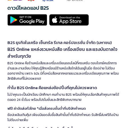
ดาวน์โหลดแอป B2S
B2S ธุรกิจในเครือ เซ็นทรัล รีเทล คอร์ปอเรชั่น จำกัด (มหาชน)
B2S Online แหล่งรวมหนังสือ เครื่องเขียน และแรงบันดาลใจ
สำหรับทุกวัย
B2S Online คือร้านหนังสือและเครื่องเขียนออนไลน์ที่ครบครัน ตอบโจทย์คนรักการ
อ่านและงานเขียน ให้คุณรู้สึกเหมือนมีร้านหนังสือใกล้ฉันอยู่ในมือ ช้อปง่าย ไม่ต้อง
ออกจากบ้าน เพราะ b2s มีทั้งหนังสือหลากหลายแนวและเครื่องเขียนคุณภาพ พร้อม
สิทธิพิเศษที่ไม่ควรพลาด!
ทำไม B2S Online คือแหล่งช้อปปิ้งที่คุณไม่ควรพลาด
ไม่ว่าคุณจะเป็นนักเรียน นักศึกษา คนทำงาน B2S พร้อมให้คุณเลือกสินค้าคุณภาพได้
ตลอด 24 ชั่วโมง พร้อมโปรโมชั่นและสิทธิพิเศษมากมาย
ฟรี! ค่าจัดส่งทั่วไทย *เมื่อสั่งครบขั้นต่ำที่บริษัทกำหนด
ช้อปเพลินเกินคุ้ม! เพียงมียอดสั่งซื้อสินค้าขั้นต่ำที่บริษัทกำหนด รับสิทธิ์ส่งฟรีถึงบ้าน
ไม่ต้องจ่ายเพิ่ม