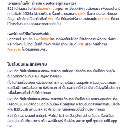
ไอทีและแก็ดเจ็ต ล้ำสมัย ตอบโจทย์ทุกไลฟ์สไตล์
B2S ได้คัดสรรสินค้า
ไอทีและแก็ดเจ็ต
คุณภาพเยี่ยมมาให้คุณเลือกสรร เพื่อตอบโจทย์
ทุกไลฟ์สไตล์ดิจิทัล ไม่ว่าจะเป็น เครื่องทำลายเอกสาร
NEO
เพื่อความปลอดภัยของ
ข้อมูล, เอ็กซ์เทอนัลฮาร์ดดิสก์
WD
, หรือ คีย์บอร์ดไร้สายเมาส์คอมโบ
GEEZER
ที่ช่วย
ให้การทำงานของคุณสะดวกสบายยิ่งขึ้น
เฟอร์นิเจอร์ดีไซน์ครบฟังก์ชั่น
นอกจากนี้ B2S ยังมี
เฟอร์นิเจอร์
ครบทุกฟังก์ชันให้คุณได้เลือกสรรเพื่อตกแต่งบ้าน
และที่ทำงาน ไม่ว่าจะเป็นโต๊ะทำงานพับได้ จากแบรนด์
ONE
หรือ เก้าอี้ทำงาน
Furradec
ก็มีให้เลือกครบครัน
โปรโมชั่นและสิทธิพิเศษ
B2S จัดเต็มโปรโมชั่นและสิทธิพิเศษมากมายให้คุณเลือกช้อปออนไลน์ได้อย่างจุใจ
อัปเดตทุกเดือนกับแคมเปญลดราคาแรง
ทั้งสินค้าเครื่องเขียน หนังสือขายดี และไอเทมไลฟ์สไตล์สุดชิค พร้อมคูปองส่วนลด
และดีลพิเศษเมื่อช้อปผ่าน B2S.co.th เท่านั้น นอกจากนี้ B2S ยังใจดีส่งฟรีทั่วประเทศ
*เมื่อสั่งครบขั้นต่ำที่บริษัทกำหนด
B2S จัดเต็มโปรโมชั่นและสิทธิพิเศษเพียบ ช้อปออนไลน์ได้เลย! ลดแรงทุกเดือน ทั้ง
เครื่องเขียน หนังสือดัง ของไอเทมไลฟ์สไตล์สุดชิค พร้อมคูปองส่วนลดพิเศษเมื่อซื้อ
ผ่าน B2S.co.th เท่านั้น และส่งฟรีทั่วไทย *เมื่อสั่งครบขั้นต่ำที่บริษัทกำหนด
B2S มีทุกอย่างตอบโจทย์ทุกไลฟ์สไตล์ ไม่ว่าจะเป็นอุปกรณ์อ่านเขียน เครื่องเขียน
ของเล่นเสริมพัฒนาการ หรือเฟอร์นิเจอร์ ช้อปง่าย สะดวก ทุกที่ ทุกเวลา แค่มี App
B2S