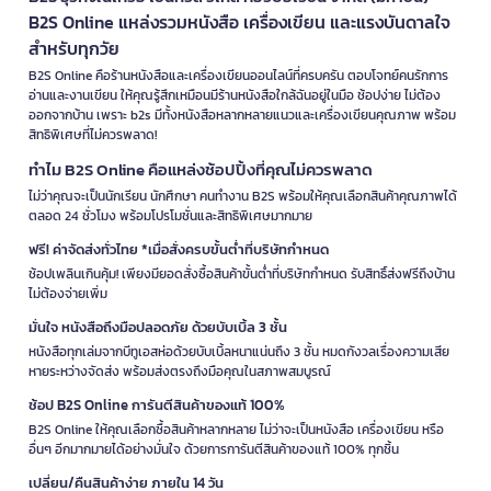
B2S Online แหล่งรวมหนังสือ เครื่องเขียน และแรงบันดาลใจ
สำหรับทุกวัย
B2S Online คือร้านหนังสือและเครื่องเขียนออนไลน์ที่ครบครัน ตอบโจทย์คนรักการ
อ่านและงานเขียน ให้คุณรู้สึกเหมือนมีร้านหนังสือใกล้ฉันอยู่ในมือ ช้อปง่าย ไม่ต้อง
ออกจากบ้าน เพราะ b2s มีทั้งหนังสือหลากหลายแนวและเครื่องเขียนคุณภาพ พร้อม
สิทธิพิเศษที่ไม่ควรพลาด!
ทำไม B2S Online คือแหล่งช้อปปิ้งที่คุณไม่ควรพลาด
ไม่ว่าคุณจะเป็นนักเรียน นักศึกษา คนทำงาน B2S พร้อมให้คุณเลือกสินค้าคุณภาพได้
ตลอด 24 ชั่วโมง พร้อมโปรโมชั่นและสิทธิพิเศษมากมาย
ฟรี! ค่าจัดส่งทั่วไทย *เมื่อสั่งครบขั้นต่ำที่บริษัทกำหนด
ช้อปเพลินเกินคุ้ม! เพียงมียอดสั่งซื้อสินค้าขั้นต่ำที่บริษัทกำหนด รับสิทธิ์ส่งฟรีถึงบ้าน
ไม่ต้องจ่ายเพิ่ม
มั่นใจ หนังสือถึงมือปลอดภัย ด้วยบับเบิ้ล 3 ชั้น
หนังสือทุกเล่มจากบีทูเอสห่อด้วยบับเบิ้ลหนาแน่นถึง 3 ชั้น หมดกังวลเรื่องความเสีย
หายระหว่างจัดส่ง พร้อมส่งตรงถึงมือคุณในสภาพสมบูรณ์
ช้อป B2S Online การันตีสินค้าของแท้ 100%
B2S Online ให้คุณเลือกซื้อสินค้าหลากหลาย ไม่ว่าจะเป็นหนังสือ เครื่องเขียน หรือ
อื่นๆ อีกมากมายได้อย่างมั่นใจ ด้วยการการันตีสินค้าของแท้ 100% ทุกชิ้น
เปลี่ยน/คืนสินค้าง่าย ภายใน 14 วัน