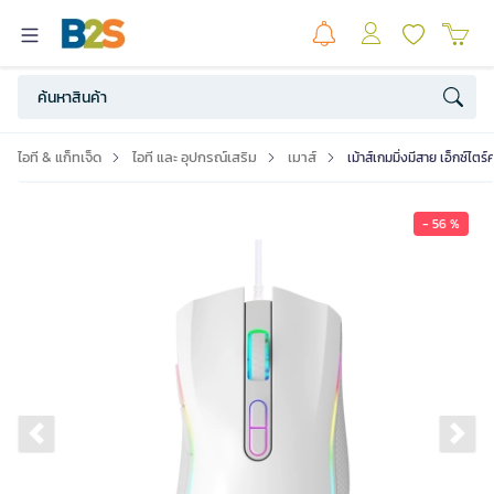
ไอที & แก็ทเจ็ด
ไอที และ อุปกรณ์เสริม
เมาส์
เม้าส์เกมมิ่งมีสาย เอ็กซ์ไต
- 56 %
Previous slide
Ne