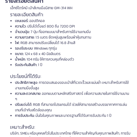
รายละเอียดสินค้า
เอ็กซ์ไตร์คมี เม้าส์เกมมิ่งมีสาย GM-314 WH
รายละเอียดสินค้า:
เซนเซอร์:
ออปติคอล
ความไว:
ปรับได้ตั้งแต่ 800 ถึง 7200 DPI
จำนวนปุ่ม:
7 ปุ่ม ที่ออกแบบมาสำหรับการใช้งานเกมมิ่ง
ความยาวสาย:
1.5 เมตร ยืดหยุ่นสูงพร้อมผ้าหุ้มทนทาน
ไฟ:
RGB สามารถปรับเปลี่ยนได้ 16.8 ล้านสี
รองรับระบบ:
Windows ทุกรุ่น
ขนาด:
124 x 68 x 40 มิลลิเมตร
น้ำหนัก:
104 กรัม ให้การควบคุมที่คล่องตัว
รับประกันสินค้า:
1 ปี
ประโยชน์ที่ได้รับ:
ประสิทธิภาพสูง:
การตอบสนองของเม้าส์ที่รวดเร็วและแม่นยำ เหมาะสำหรับการใช้
งานเกมมิ่งขั้นสูง
ความสะดวกสบาย:
ออกแบบตามหลักสรีรศาสตร์ เพื่อความสบายในการใช้งานนาน
ๆ
ปรับแต่งได้:
RGB ที่สามารถโปรแกรมได้ ช่วยให้สามารถสร้างบรรยากาศการเล่น
เกมที่เข้ากับสไตล์ของคุณ
การรับประกัน:
มั่นใจในคุณภาพและมาตรฐานที่ได้รับการรับประกัน 1 ปี
เหมาะสำหรับ:
บริษัท, SMEs หรือบุคคลทั่วไปในประเทศไทย ที่ให้ความสำคัญกับคุณภาพสินค้า, การรับ