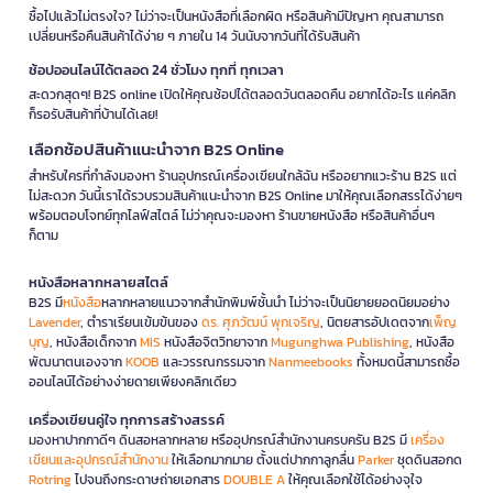
ซื้อไปแล้วไม่ตรงใจ? ไม่ว่าจะเป็นหนังสือที่เลือกผิด หรือสินค้ามีปัญหา คุณสามารถ
เปลี่ยนหรือคืนสินค้าได้ง่าย ๆ ภายใน 14 วันนับจากวันที่ได้รับสินค้า
ช้อปออนไลน์ได้ตลอด 24 ชั่วโมง ทุกที่ ทุกเวลา
สะดวกสุดๆ! B2S online เปิดให้คุณช้อปได้ตลอดวันตลอดคืน อยากได้อะไร แค่คลิก
ก็รอรับสินค้าที่บ้านได้เลย!
เลือกช้อปสินค้าแนะนำจาก B2S Online
สำหรับใครที่กำลังมองหา ร้านอุปกรณ์เครื่องเขียนใกล้ฉัน หรืออยากแวะร้าน B2S แต่
ไม่สะดวก วันนี้เราได้รวบรวมสินค้าแนะนำจาก B2S Online มาให้คุณเลือกสรรได้ง่ายๆ
พร้อมตอบโจทย์ทุกไลฟ์สไตล์ ไม่ว่าคุณจะมองหา ร้านขายหนังสือ หรือสินค้าอื่นๆ
ก็ตาม
หนังสือหลากหลายสไตล์
B2S มี
หนังสือ
หลากหลายแนวจากสำนักพิมพ์ชั้นนำ ไม่ว่าจะเป็นนิยายยอดนิยมอย่าง
Lavender
, ตำราเรียนเข้มข้นของ
ดร. ศุภวัฒน์ พุกเจริญ
, นิตยสารอัปเดตจาก
เพ็ญ
บุญ
, หนังสือเด็กจาก
MIS
หนังสือจิตวิทยาจาก
Mugunghwa Publishing
, หนังสือ
พัฒนาตนเองจาก
KOOB
และวรรณกรรมจาก
Nanmeebooks
ทั้งหมดนี้สามารถซื้อ
ออนไลน์ได้อย่างง่ายดายเพียงคลิกเดียว
เครื่องเขียนคู่ใจ ทุกการสร้างสรรค์
มองหาปากกาดีๆ ดินสอหลากหลาย หรืออุปกรณ์สำนักงานครบครัน B2S มี
เครื่อง
เขียนและอุปกรณ์สำนักงาน
ให้เลือกมากมาย ตั้งแต่ปากกาลูกลื่น
Parker
ชุดดินสอกด
Rotring
ไปจนถึงกระดาษถ่ายเอกสาร
DOUBLE A
ให้คุณเลือกใช้ได้อย่างจุใจ