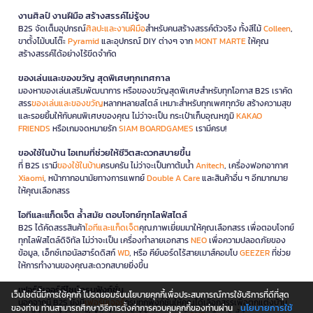
งานศิลป์ งานฝีมือ สร้างสรรค์ไม่รู้จบ
B2S จัดเต็มอุปกรณ์
ศิลปะและงานฝีมือ
สำหรับคนสร้างสรรค์ตัวจริง ทั้งสีไม้
Colleen
,
ขาตั้งไม้บนโต๊ะ
Pyramid
และอุปกรณ์ DIY ต่างๆ จาก
MONT MARTE
ให้คุณ
สร้างสรรค์ได้อย่างไร้ขีดจำกัด
ของเล่นและของขวัญ สุดพิเศษทุกเทศกาล
มองหาของเล่นเสริมพัฒนาการ หรือของขวัญสุดพิเศษสำหรับทุกโอกาส B2S เราคัด
สรร
ของเล่นและของขวัญ
หลากหลายสไตล์ เหมาะสำหรับทุกเพศทุกวัย สร้างความสุข
และรอยยิ้มให้กับคนพิเศษของคุณ ไม่ว่าจะเป็น กระเป๋าเก็บอุณหภูมิ
KAKAO
FRIENDS
หรือเกมจดหมายรัก
SIAM BOARDGAMES
เรามีครบ!
ของใช้ในบ้าน ไอเทมที่ช่วยให้ชีวิตสะดวกสบายขึ้น
ที่ B2S เรามี
ของใช้ในบ้าน
ครบครัน ไม่ว่าจะเป็นกาต้มน้ำ
Anitech
, เครื่องฟอกอากาศ
Xiaomi
, หน้ากากอนามัยทางการแพทย์
Double A Care
และสินค้าอื่น ๆ อีกมากมาย
ให้คุณเลือกสรร
ไอทีและแก็ดเจ็ต ล้ำสมัย ตอบโจทย์ทุกไลฟ์สไตล์
B2S ได้คัดสรรสินค้า
ไอทีและแก็ดเจ็ต
คุณภาพเยี่ยมมาให้คุณเลือกสรร เพื่อตอบโจทย์
ทุกไลฟ์สไตล์ดิจิทัล ไม่ว่าจะเป็น เครื่องทำลายเอกสาร
NEO
เพื่อความปลอดภัยของ
ข้อมูล, เอ็กซ์เทอนัลฮาร์ดดิสก์
WD
, หรือ คีย์บอร์ดไร้สายเมาส์คอมโบ
GEEZER
ที่ช่วย
ให้การทำงานของคุณสะดวกสบายยิ่งขึ้น
เฟอร์นิเจอร์ดีไซน์ครบฟังก์ชั่น
เว็บไซต์นี้มีการใช้คุกกี้ โปรดยอมรับนโยบายคุกกี้เพื่อประสบการณ์การใช้บริการที่ดีที่สุด
นอกจากนี้ B2S ยังมี
เฟอร์นิเจอร์
ครบทุกฟังก์ชันให้คุณได้เลือกสรรเพื่อตกแต่งบ้าน
นโยบายการใช้
ของท่าน ท่านสามารถศึกษาวิธีการตั้งค่าการควบคุมคุกกี้ของท่านผ่าน