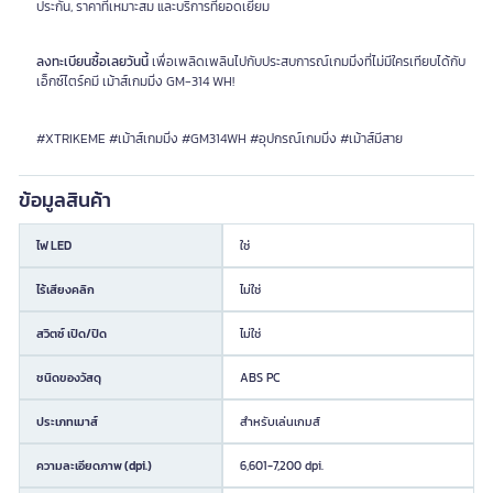
ประกัน, ราคาที่เหมาะสม และบริการที่ยอดเยี่ยม
ลงทะเบียนซื้อเลยวันนี้
เพื่อเพลิดเพลินไปกับประสบการณ์เกมมิ่งที่ไม่มีใครเทียบได้กับ
เอ็กซ์ไตร์คมี เม้าส์เกมมิ่ง GM-314 WH!
#XTRIKEME #เม้าส์เกมมิ่ง #GM314WH #อุปกรณ์เกมมิ่ง #เม้าส์มีสาย
ข้อมูลสินค้า
ไฟ LED
ใช่
ไร้เสียงคลิก
ไม่ใช่
สวิตซ์ เปิด/ปิด
ไม่ใช่
ชนิดของวัสดุ
ABS PC
ประเภทเมาส์
สำหรับเล่นเกมส์
ความละเอียดภาพ (dpi.)
6,601-7,200 dpi.