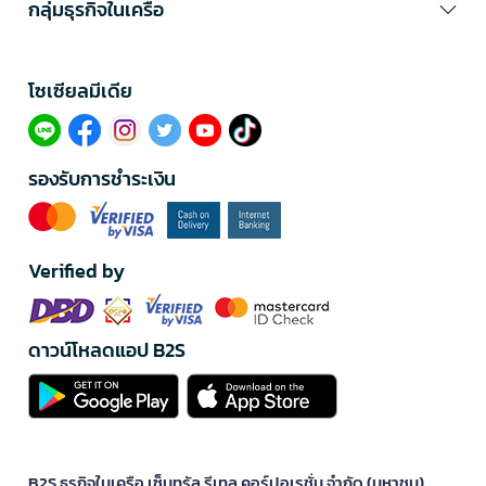
กลุ่มธุรกิจในเครือ
โซเซียลมีเดีย​
รองรับการชำระเงิน
Verified by
ดาวน์โหลดแอป B2S
B2S ธุรกิจในเครือ เซ็นทรัล รีเทล คอร์ปอเรชั่น จำกัด (มหาชน)