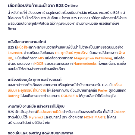
เลือกช้อปสินค้าแนะนำจาก B2S Online
สำหรับใครที่กำลังมองหา ร้านอุปกรณ์เครื่องเขียนใกล้ฉัน หรืออยากแวะร้าน B2S แต่
ไม่สะดวก วันนี้เราได้รวบรวมสินค้าแนะนำจาก B2S Online มาให้คุณเลือกสรรได้ง่ายๆ
พร้อมตอบโจทย์ทุกไลฟ์สไตล์ ไม่ว่าคุณจะมองหา ร้านขายหนังสือ หรือสินค้าอื่นๆ
ก็ตาม
หนังสือหลากหลายสไตล์
B2S มี
หนังสือ
หลากหลายแนวจากสำนักพิมพ์ชั้นนำ ไม่ว่าจะเป็นนิยายยอดนิยมอย่าง
Lavender
, ตำราเรียนเข้มข้นของ
ดร. ศุภวัฒน์ พุกเจริญ
, นิตยสารอัปเดตจาก
เพ็ญ
บุญ
, หนังสือเด็กจาก
MIS
หนังสือจิตวิทยาจาก
Mugunghwa Publishing
, หนังสือ
พัฒนาตนเองจาก
KOOB
และวรรณกรรมจาก
Nanmeebooks
ทั้งหมดนี้สามารถซื้อ
ออนไลน์ได้อย่างง่ายดายเพียงคลิกเดียว
เครื่องเขียนคู่ใจ ทุกการสร้างสรรค์
มองหาปากกาดีๆ ดินสอหลากหลาย หรืออุปกรณ์สำนักงานครบครัน B2S มี
เครื่อง
เขียนและอุปกรณ์สำนักงาน
ให้เลือกมากมาย ตั้งแต่ปากกาลูกลื่น
Parker
ชุดดินสอกด
Rotring
ไปจนถึงกระดาษถ่ายเอกสาร
DOUBLE A
ให้คุณเลือกใช้ได้อย่างจุใจ
งานศิลป์ งานฝีมือ สร้างสรรค์ไม่รู้จบ
B2S จัดเต็มอุปกรณ์
ศิลปะและงานฝีมือ
สำหรับคนสร้างสรรค์ตัวจริง ทั้งสีไม้
Colleen
,
ขาตั้งไม้บนโต๊ะ
Pyramid
และอุปกรณ์ DIY ต่างๆ จาก
MONT MARTE
ให้คุณ
สร้างสรรค์ได้อย่างไร้ขีดจำกัด
ของเล่นและของขวัญ สุดพิเศษทุกเทศกาล