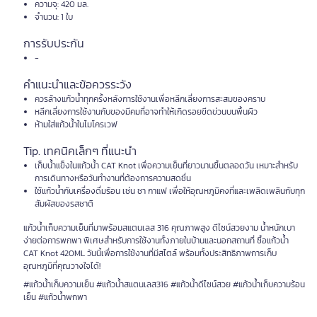
ความจุ: 420 มล.
จำนวน: 1 ใบ
การรับประกัน
-
คำแนะนำและข้อควรระวัง
ควรล้างแก้วน้ำทุกครั้งหลังการใช้งานเพื่อหลีกเลี่ยงการสะสมของคราบ
หลีกเลี่ยงการใช้งานกับของมีคมที่อาจทำให้เกิดรอยขีดข่วนบนพื้นผิว
ห้ามใส่แก้วน้ำในไมโครเวฟ
Tip. เทคนิคเล็กๆ ที่แนะนำ
เก็บน้ำแข็งในแก้วน้ำ CAT Knot เพื่อความเย็นที่ยาวนานขึ้นตลอดวัน เหมาะสำหรับ
การเดินทางหรือวันทำงานที่ต้องการความสดชื่น
ใช้แก้วน้ำกับเครื่องดื่มร้อน เช่น ชา กาแฟ เพื่อให้อุณหภูมิคงที่และเพลิดเพลินกับทุก
สัมผัสของรสชาติ
แก้วน้ำเก็บความเย็นที่มาพร้อมสแตนเลส 316 คุณภาพสูง ดีไซน์สวยงาม น้ำหนักเบา
ง่ายต่อการพกพา พิเศษสำหรับการใช้งานทั้งภายในบ้านและนอกสถานที่ ซื้อแก้วน้ำ
CAT Knot 420ML วันนี้เพื่อการใช้งานที่มีสไตล์ พร้อมทั้งประสิทธิภาพการเก็บ
อุณหภูมิที่คุณวางใจได้!
#แก้วน้ำเก็บความเย็น #แก้วน้ำสแตนเลส316 #แก้วน้ำดีไซน์สวย #แก้วน้ำเก็บความร้อน
เย็น #แก้วน้ำพกพา