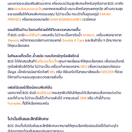
มองหาของเล่นเสริมพัฒนาการ หรือของขวัญสุดพิเศษสำหรับทุกโอกาส B2S เราคัด
สรร
ของเล่นและของขวัญ
หลากหลายสไตล์ เหมาะสำหรับทุกเพศทุกวัย สร้างความสุข
และรอยยิ้มให้กับคนพิเศษของคุณ ไม่ว่าจะเป็น กระเป๋าเก็บอุณหภูมิ
KAKAO
FRIENDS
หรือเกมจดหมายรัก
SIAM BOARDGAMES
เรามีครบ!
ของใช้ในบ้าน ไอเทมที่ช่วยให้ชีวิตสะดวกสบายขึ้น
ที่ B2S เรามี
ของใช้ในบ้าน
ครบครัน ไม่ว่าจะเป็นกาต้มน้ำ
Anitech
, เครื่องฟอกอากาศ
Xiaomi
, หน้ากากอนามัยทางการแพทย์
Double A Care
และสินค้าอื่น ๆ อีกมากมาย
ให้คุณเลือกสรร
ไอทีและแก็ดเจ็ต ล้ำสมัย ตอบโจทย์ทุกไลฟ์สไตล์
B2S ได้คัดสรรสินค้า
ไอทีและแก็ดเจ็ต
คุณภาพเยี่ยมมาให้คุณเลือกสรร เพื่อตอบโจทย์
ทุกไลฟ์สไตล์ดิจิทัล ไม่ว่าจะเป็น เครื่องทำลายเอกสาร
NEO
เพื่อความปลอดภัยของ
ข้อมูล, เอ็กซ์เทอนัลฮาร์ดดิสก์
WD
, หรือ คีย์บอร์ดไร้สายเมาส์คอมโบ
GEEZER
ที่ช่วย
ให้การทำงานของคุณสะดวกสบายยิ่งขึ้น
เฟอร์นิเจอร์ดีไซน์ครบฟังก์ชั่น
นอกจากนี้ B2S ยังมี
เฟอร์นิเจอร์
ครบทุกฟังก์ชันให้คุณได้เลือกสรรเพื่อตกแต่งบ้าน
และที่ทำงาน ไม่ว่าจะเป็นโต๊ะทำงานพับได้ จากแบรนด์
ONE
หรือ เก้าอี้ทำงาน
Furradec
ก็มีให้เลือกครบครัน
โปรโมชั่นและสิทธิพิเศษ
B2S จัดเต็มโปรโมชั่นและสิทธิพิเศษมากมายให้คุณเลือกช้อปออนไลน์ได้อย่างจุใจ
อัปเดตทุกเดือนกับแคมเปญลดราคาแรง