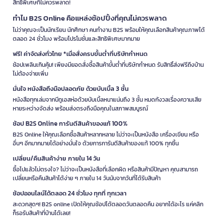
สิทธิพิเศษที่ไม่ควรพลาด!
ทำไม B2S Online คือแหล่งช้อปปิ้งที่คุณไม่ควรพลาด
ไม่ว่าคุณจะเป็นนักเรียน นักศึกษา คนทำงาน B2S พร้อมให้คุณเลือกสินค้าคุณภาพได้
ตลอด 24 ชั่วโมง พร้อมโปรโมชั่นและสิทธิพิเศษมากมาย
ฟรี! ค่าจัดส่งทั่วไทย *เมื่อสั่งครบขั้นต่ำที่บริษัทกำหนด
ช้อปเพลินเกินคุ้ม! เพียงมียอดสั่งซื้อสินค้าขั้นต่ำที่บริษัทกำหนด รับสิทธิ์ส่งฟรีถึงบ้าน
ไม่ต้องจ่ายเพิ่ม
มั่นใจ หนังสือถึงมือปลอดภัย ด้วยบับเบิ้ล 3 ชั้น
หนังสือทุกเล่มจากบีทูเอสห่อด้วยบับเบิ้ลหนาแน่นถึง 3 ชั้น หมดกังวลเรื่องความเสีย
หายระหว่างจัดส่ง พร้อมส่งตรงถึงมือคุณในสภาพสมบูรณ์
ช้อป B2S Online การันตีสินค้าของแท้ 100%
B2S Online ให้คุณเลือกซื้อสินค้าหลากหลาย ไม่ว่าจะเป็นหนังสือ เครื่องเขียน หรือ
อื่นๆ อีกมากมายได้อย่างมั่นใจ ด้วยการการันตีสินค้าของแท้ 100% ทุกชิ้น
เปลี่ยน/คืนสินค้าง่าย ภายใน 14 วัน
ซื้อไปแล้วไม่ตรงใจ? ไม่ว่าจะเป็นหนังสือที่เลือกผิด หรือสินค้ามีปัญหา คุณสามารถ
เปลี่ยนหรือคืนสินค้าได้ง่าย ๆ ภายใน 14 วันนับจากวันที่ได้รับสินค้า
ช้อปออนไลน์ได้ตลอด 24 ชั่วโมง ทุกที่ ทุกเวลา
สะดวกสุดๆ! B2S online เปิดให้คุณช้อปได้ตลอดวันตลอดคืน อยากได้อะไร แค่คลิก
ก็รอรับสินค้าที่บ้านได้เลย!