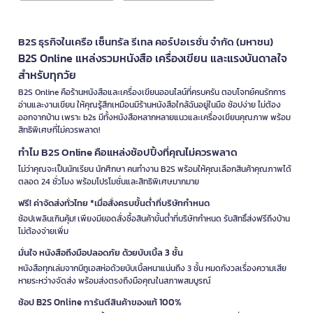
B2S ธุรกิจในเครือ เซ็นทรัล รีเทล คอร์ปอเรชั่น จำกัด (มหาชน)
B2S Online แหล่งรวมหนังสือ เครื่องเขียน และแรงบันดาลใจ
สำหรับทุกวัย
B2S Online คือร้านหนังสือและเครื่องเขียนออนไลน์ที่ครบครัน ตอบโจทย์คนรักการ
อ่านและงานเขียน ให้คุณรู้สึกเหมือนมีร้านหนังสือใกล้ฉันอยู่ในมือ ช้อปง่าย ไม่ต้อง
ออกจากบ้าน เพราะ b2s มีทั้งหนังสือหลากหลายแนวและเครื่องเขียนคุณภาพ พร้อม
สิทธิพิเศษที่ไม่ควรพลาด!
ทำไม B2S Online คือแหล่งช้อปปิ้งที่คุณไม่ควรพลาด
ไม่ว่าคุณจะเป็นนักเรียน นักศึกษา คนทำงาน B2S พร้อมให้คุณเลือกสินค้าคุณภาพได้
ตลอด 24 ชั่วโมง พร้อมโปรโมชั่นและสิทธิพิเศษมากมาย
ฟรี! ค่าจัดส่งทั่วไทย *เมื่อสั่งครบขั้นต่ำที่บริษัทกำหนด
ช้อปเพลินเกินคุ้ม! เพียงมียอดสั่งซื้อสินค้าขั้นต่ำที่บริษัทกำหนด รับสิทธิ์ส่งฟรีถึงบ้าน
ไม่ต้องจ่ายเพิ่ม
มั่นใจ หนังสือถึงมือปลอดภัย ด้วยบับเบิ้ล 3 ชั้น
หนังสือทุกเล่มจากบีทูเอสห่อด้วยบับเบิ้ลหนาแน่นถึง 3 ชั้น หมดกังวลเรื่องความเสีย
หายระหว่างจัดส่ง พร้อมส่งตรงถึงมือคุณในสภาพสมบูรณ์
ช้อป B2S Online การันตีสินค้าของแท้ 100%