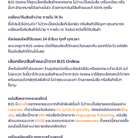
B2S Online ให้คุณเลือกซื้อสินค้าหลากหลาย ไม่ว่าจะเป็นหนังสือ เครื่องเขียน หรือ
อื่นๆ อีกมากมายได้อย่างมั่นใจ ด้วยการการันตีสินค้าของแท้ 100% ทุกชิ้น
เปลี่ยน/คืนสินค้าง่าย ภายใน 14 วัน
ซื้อไปแล้วไม่ตรงใจ? ไม่ว่าจะเป็นหนังสือที่เลือกผิด หรือสินค้ามีปัญหา คุณสามารถ
เปลี่ยนหรือคืนสินค้าได้ง่าย ๆ ภายใน 14 วันนับจากวันที่ได้รับสินค้า
ช้อปออนไลน์ได้ตลอด 24 ชั่วโมง ทุกที่ ทุกเวลา
สะดวกสุดๆ! B2S online เปิดให้คุณช้อปได้ตลอดวันตลอดคืน อยากได้อะไร แค่คลิก
ก็รอรับสินค้าที่บ้านได้เลย!
เลือกช้อปสินค้าแนะนำจาก B2S Online
สำหรับใครที่กำลังมองหา ร้านอุปกรณ์เครื่องเขียนใกล้ฉัน หรืออยากแวะร้าน B2S แต่
ไม่สะดวก วันนี้เราได้รวบรวมสินค้าแนะนำจาก B2S Online มาให้คุณเลือกสรรได้ง่ายๆ
พร้อมตอบโจทย์ทุกไลฟ์สไตล์ ไม่ว่าคุณจะมองหา ร้านขายหนังสือ หรือสินค้าอื่นๆ
ก็ตาม
หนังสือหลากหลายสไตล์
B2S มี
หนังสือ
หลากหลายแนวจากสำนักพิมพ์ชั้นนำ ไม่ว่าจะเป็นนิยายยอดนิยมอย่าง
Lavender
, ตำราเรียนเข้มข้นของ
ดร. ศุภวัฒน์ พุกเจริญ
, นิตยสารอัปเดตจาก
เพ็ญ
บุญ
, หนังสือเด็กจาก
MIS
หนังสือจิตวิทยาจาก
Mugunghwa Publishing
, หนังสือ
พัฒนาตนเองจาก
KOOB
และวรรณกรรมจาก
Nanmeebooks
ทั้งหมดนี้สามารถซื้อ
ออนไลน์ได้อย่างง่ายดายเพียงคลิกเดียว
เครื่องเขียนคู่ใจ ทุกการสร้างสรรค์