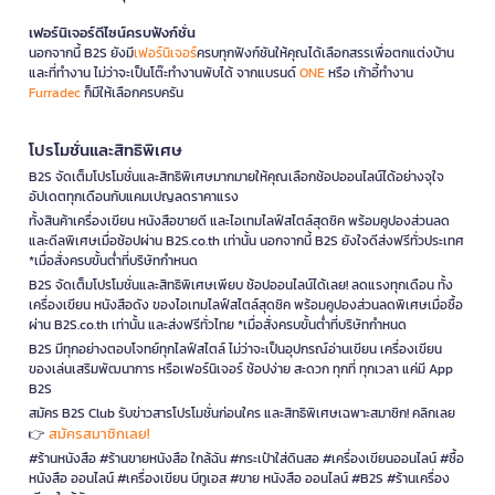
เฟอร์นิเจอร์ดีไซน์ครบฟังก์ชั่น
นอกจากนี้ B2S ยังมี
เฟอร์นิเจอร์
ครบทุกฟังก์ชันให้คุณได้เลือกสรรเพื่อตกแต่งบ้าน
และที่ทำงาน ไม่ว่าจะเป็นโต๊ะทำงานพับได้ จากแบรนด์
ONE
หรือ เก้าอี้ทำงาน
Furradec
ก็มีให้เลือกครบครัน
โปรโมชั่นและสิทธิพิเศษ
B2S จัดเต็มโปรโมชั่นและสิทธิพิเศษมากมายให้คุณเลือกช้อปออนไลน์ได้อย่างจุใจ
อัปเดตทุกเดือนกับแคมเปญลดราคาแรง
ทั้งสินค้าเครื่องเขียน หนังสือขายดี และไอเทมไลฟ์สไตล์สุดชิค พร้อมคูปองส่วนลด
และดีลพิเศษเมื่อช้อปผ่าน B2S.co.th เท่านั้น นอกจากนี้ B2S ยังใจดีส่งฟรีทั่วประเทศ
*เมื่อสั่งครบขั้นต่ำที่บริษัทกำหนด
B2S จัดเต็มโปรโมชั่นและสิทธิพิเศษเพียบ ช้อปออนไลน์ได้เลย! ลดแรงทุกเดือน ทั้ง
เครื่องเขียน หนังสือดัง ของไอเทมไลฟ์สไตล์สุดชิค พร้อมคูปองส่วนลดพิเศษเมื่อซื้อ
ผ่าน B2S.co.th เท่านั้น และส่งฟรีทั่วไทย *เมื่อสั่งครบขั้นต่ำที่บริษัทกำหนด
B2S มีทุกอย่างตอบโจทย์ทุกไลฟ์สไตล์ ไม่ว่าจะเป็นอุปกรณ์อ่านเขียน เครื่องเขียน
ของเล่นเสริมพัฒนาการ หรือเฟอร์นิเจอร์ ช้อปง่าย สะดวก ทุกที่ ทุกเวลา แค่มี App
B2S
สมัคร B2S Club รับข่าวสารโปรโมชั่นก่อนใคร และสิทธิพิเศษเฉพาะสมาชิก! คลิกเลย
สมัครสมาชิกเลย!
👉
#ร้านหนังสือ #ร้านขายหนังสือ ใกล้ฉัน #กระเป๋าใส่ดินสอ #เครื่องเขียนออนไลน์ #ซื้อ
หนังสือ ออนไลน์ #เครื่องเขียน บีทูเอส #ขาย หนังสือ ออนไลน์ #B2S #ร้านเครื่อง