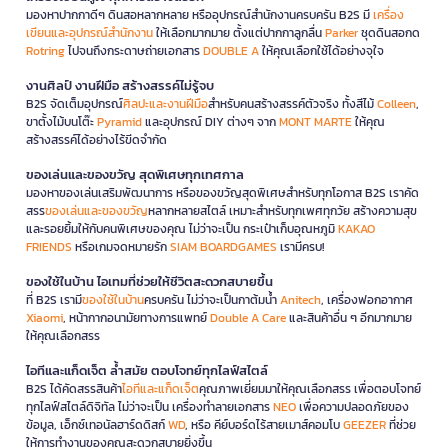
มองหาปากกาดีๆ ดินสอหลากหลาย หรืออุปกรณ์สำนักงานครบครัน B2S มี
เครื่อง
เขียนและอุปกรณ์สำนักงาน
ให้เลือกมากมาย ตั้งแต่ปากกาลูกลื่น
Parker
ชุดดินสอกด
Rotring
ไปจนถึงกระดาษถ่ายเอกสาร
DOUBLE A
ให้คุณเลือกใช้ได้อย่างจุใจ
งานศิลป์ งานฝีมือ สร้างสรรค์ไม่รู้จบ
B2S จัดเต็มอุปกรณ์
ศิลปะและงานฝีมือ
สำหรับคนสร้างสรรค์ตัวจริง ทั้งสีไม้
Colleen
,
ขาตั้งไม้บนโต๊ะ
Pyramid
และอุปกรณ์ DIY ต่างๆ จาก
MONT MARTE
ให้คุณ
สร้างสรรค์ได้อย่างไร้ขีดจำกัด
ของเล่นและของขวัญ สุดพิเศษทุกเทศกาล
มองหาของเล่นเสริมพัฒนาการ หรือของขวัญสุดพิเศษสำหรับทุกโอกาส B2S เราคัด
สรร
ของเล่นและของขวัญ
หลากหลายสไตล์ เหมาะสำหรับทุกเพศทุกวัย สร้างความสุข
และรอยยิ้มให้กับคนพิเศษของคุณ ไม่ว่าจะเป็น กระเป๋าเก็บอุณหภูมิ
KAKAO
FRIENDS
หรือเกมจดหมายรัก
SIAM BOARDGAMES
เรามีครบ!
ของใช้ในบ้าน ไอเทมที่ช่วยให้ชีวิตสะดวกสบายขึ้น
ที่ B2S เรามี
ของใช้ในบ้าน
ครบครัน ไม่ว่าจะเป็นกาต้มน้ำ
Anitech
, เครื่องฟอกอากาศ
Xiaomi
, หน้ากากอนามัยทางการแพทย์
Double A Care
และสินค้าอื่น ๆ อีกมากมาย
ให้คุณเลือกสรร
ไอทีและแก็ดเจ็ต ล้ำสมัย ตอบโจทย์ทุกไลฟ์สไตล์
B2S ได้คัดสรรสินค้า
ไอทีและแก็ดเจ็ต
คุณภาพเยี่ยมมาให้คุณเลือกสรร เพื่อตอบโจทย์
ทุกไลฟ์สไตล์ดิจิทัล ไม่ว่าจะเป็น เครื่องทำลายเอกสาร
NEO
เพื่อความปลอดภัยของ
ข้อมูล, เอ็กซ์เทอนัลฮาร์ดดิสก์
WD
, หรือ คีย์บอร์ดไร้สายเมาส์คอมโบ
GEEZER
ที่ช่วย
ให้การทำงานของคุณสะดวกสบายยิ่งขึ้น