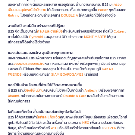
มองหาปากกาดีๆ ดินสอหลากหลาย หรืออุปกรณ์สำนักงานครบครัน B2S มี
เครื่อง
เขียนและอุปกรณ์สำนักงาน
ให้เลือกมากมาย ตั้งแต่ปากกาลูกลื่น
Parker
ชุดดินสอกด
Rotring
ไปจนถึงกระดาษถ่ายเอกสาร
DOUBLE A
ให้คุณเลือกใช้ได้อย่างจุใจ
งานศิลป์ งานฝีมือ สร้างสรรค์ไม่รู้จบ
B2S จัดเต็มอุปกรณ์
ศิลปะและงานฝีมือ
สำหรับคนสร้างสรรค์ตัวจริง ทั้งสีไม้
Colleen
,
ขาตั้งไม้บนโต๊ะ
Pyramid
และอุปกรณ์ DIY ต่างๆ จาก
MONT MARTE
ให้คุณ
สร้างสรรค์ได้อย่างไร้ขีดจำกัด
ของเล่นและของขวัญ สุดพิเศษทุกเทศกาล
มองหาของเล่นเสริมพัฒนาการ หรือของขวัญสุดพิเศษสำหรับทุกโอกาส B2S เราคัด
สรร
ของเล่นและของขวัญ
หลากหลายสไตล์ เหมาะสำหรับทุกเพศทุกวัย สร้างความสุข
และรอยยิ้มให้กับคนพิเศษของคุณ ไม่ว่าจะเป็น กระเป๋าเก็บอุณหภูมิ
KAKAO
FRIENDS
หรือเกมจดหมายรัก
SIAM BOARDGAMES
เรามีครบ!
ของใช้ในบ้าน ไอเทมที่ช่วยให้ชีวิตสะดวกสบายขึ้น
ที่ B2S เรามี
ของใช้ในบ้าน
ครบครัน ไม่ว่าจะเป็นกาต้มน้ำ
Anitech
, เครื่องฟอกอากาศ
Xiaomi
, หน้ากากอนามัยทางการแพทย์
Double A Care
และสินค้าอื่น ๆ อีกมากมาย
ให้คุณเลือกสรร
ไอทีและแก็ดเจ็ต ล้ำสมัย ตอบโจทย์ทุกไลฟ์สไตล์
B2S ได้คัดสรรสินค้า
ไอทีและแก็ดเจ็ต
คุณภาพเยี่ยมมาให้คุณเลือกสรร เพื่อตอบโจทย์
ทุกไลฟ์สไตล์ดิจิทัล ไม่ว่าจะเป็น เครื่องทำลายเอกสาร
NEO
เพื่อความปลอดภัยของ
ข้อมูล, เอ็กซ์เทอนัลฮาร์ดดิสก์
WD
, หรือ คีย์บอร์ดไร้สายเมาส์คอมโบ
GEEZER
ที่ช่วย
ให้การทำงานของคุณสะดวกสบายยิ่งขึ้น