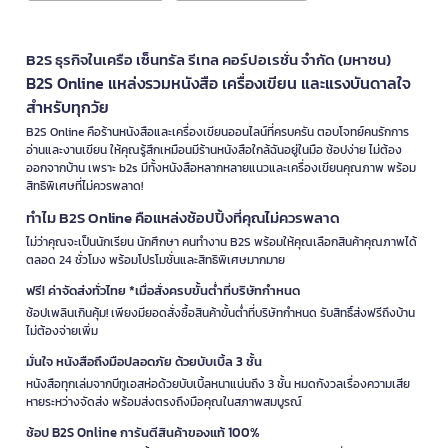
B2S ธุรกิจในเครือ เซ็นทรัล รีเทล คอร์ปอเรชั่น จำกัด (มหาชน)
B2S Online แหล่งรวมหนังสือ เครื่องเขียน และแรงบันดาลใจ
สำหรับทุกวัย
B2S Online คือร้านหนังสือและเครื่องเขียนออนไลน์ที่ครบครัน ตอบโจทย์คนรักการ
อ่านและงานเขียน ให้คุณรู้สึกเหมือนมีร้านหนังสือใกล้ฉันอยู่ในมือ ช้อปง่าย ไม่ต้อง
ออกจากบ้าน เพราะ b2s มีทั้งหนังสือหลากหลายแนวและเครื่องเขียนคุณภาพ พร้อม
สิทธิพิเศษที่ไม่ควรพลาด!
ทำไม B2S Online คือแหล่งช้อปปิ้งที่คุณไม่ควรพลาด
ไม่ว่าคุณจะเป็นนักเรียน นักศึกษา คนทำงาน B2S พร้อมให้คุณเลือกสินค้าคุณภาพได้
ตลอด 24 ชั่วโมง พร้อมโปรโมชั่นและสิทธิพิเศษมากมาย
ฟรี! ค่าจัดส่งทั่วไทย *เมื่อสั่งครบขั้นต่ำที่บริษัทกำหนด
ช้อปเพลินเกินคุ้ม! เพียงมียอดสั่งซื้อสินค้าขั้นต่ำที่บริษัทกำหนด รับสิทธิ์ส่งฟรีถึงบ้าน
ไม่ต้องจ่ายเพิ่ม
มั่นใจ หนังสือถึงมือปลอดภัย ด้วยบับเบิ้ล 3 ชั้น
หนังสือทุกเล่มจากบีทูเอสห่อด้วยบับเบิ้ลหนาแน่นถึง 3 ชั้น หมดกังวลเรื่องความเสีย
หายระหว่างจัดส่ง พร้อมส่งตรงถึงมือคุณในสภาพสมบูรณ์
ช้อป B2S Online การันตีสินค้าของแท้ 100%