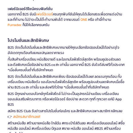
เฟอร์นิเจอร์ดีไซน์ครบฟังก์ชั่น
นอกจากนี้ B2S ยังมี
เฟอร์นิเจอร์
ครบทุกฟังก์ชันให้คุณได้เลือกสรรเพื่อตกแต่งบ้าน
และที่ทำงาน ไม่ว่าจะเป็นโต๊ะทำงานพับได้ จากแบรนด์
ONE
หรือ เก้าอี้ทำงาน
Furradec
ก็มีให้เลือกครบครัน
โปรโมชั่นและสิทธิพิเศษ
B2S จัดเต็มโปรโมชั่นและสิทธิพิเศษมากมายให้คุณเลือกช้อปออนไลน์ได้อย่างจุใจ
อัปเดตทุกเดือนกับแคมเปญลดราคาแรง
ทั้งสินค้าเครื่องเขียน หนังสือขายดี และไอเทมไลฟ์สไตล์สุดชิค พร้อมคูปองส่วนลด
และดีลพิเศษเมื่อช้อปผ่าน B2S.co.th เท่านั้น นอกจากนี้ B2S ยังใจดีส่งฟรีทั่วประเทศ
*เมื่อสั่งครบขั้นต่ำที่บริษัทกำหนด
B2S จัดเต็มโปรโมชั่นและสิทธิพิเศษเพียบ ช้อปออนไลน์ได้เลย! ลดแรงทุกเดือน ทั้ง
เครื่องเขียน หนังสือดัง ของไอเทมไลฟ์สไตล์สุดชิค พร้อมคูปองส่วนลดพิเศษเมื่อซื้อ
ผ่าน B2S.co.th เท่านั้น และส่งฟรีทั่วไทย *เมื่อสั่งครบขั้นต่ำที่บริษัทกำหนด
B2S มีทุกอย่างตอบโจทย์ทุกไลฟ์สไตล์ ไม่ว่าจะเป็นอุปกรณ์อ่านเขียน เครื่องเขียน
ของเล่นเสริมพัฒนาการ หรือเฟอร์นิเจอร์ ช้อปง่าย สะดวก ทุกที่ ทุกเวลา แค่มี App
B2S
สมัคร B2S Club รับข่าวสารโปรโมชั่นก่อนใคร และสิทธิพิเศษเฉพาะสมาชิก! คลิกเลย
สมัครสมาชิกเลย!
👉
#ร้านหนังสือ #ร้านขายหนังสือ ใกล้ฉัน #กระเป๋าใส่ดินสอ #เครื่องเขียนออนไลน์ #ซื้อ
หนังสือ ออนไลน์ #เครื่องเขียน บีทูเอส #ขาย หนังสือ ออนไลน์ #B2S #ร้านเครื่อง