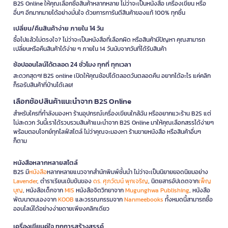
B2S Online ให้คุณเลือกซื้อสินค้าหลากหลาย ไม่ว่าจะเป็นหนังสือ เครื่องเขียน หรือ
อื่นๆ อีกมากมายได้อย่างมั่นใจ ด้วยการการันตีสินค้าของแท้ 100% ทุกชิ้น
เปลี่ยน/คืนสินค้าง่าย ภายใน 14 วัน
ซื้อไปแล้วไม่ตรงใจ? ไม่ว่าจะเป็นหนังสือที่เลือกผิด หรือสินค้ามีปัญหา คุณสามารถ
เปลี่ยนหรือคืนสินค้าได้ง่าย ๆ ภายใน 14 วันนับจากวันที่ได้รับสินค้า
ช้อปออนไลน์ได้ตลอด 24 ชั่วโมง ทุกที่ ทุกเวลา
สะดวกสุดๆ! B2S online เปิดให้คุณช้อปได้ตลอดวันตลอดคืน อยากได้อะไร แค่คลิก
ก็รอรับสินค้าที่บ้านได้เลย!
เลือกช้อปสินค้าแนะนำจาก B2S Online
สำหรับใครที่กำลังมองหา ร้านอุปกรณ์เครื่องเขียนใกล้ฉัน หรืออยากแวะร้าน B2S แต่
ไม่สะดวก วันนี้เราได้รวบรวมสินค้าแนะนำจาก B2S Online มาให้คุณเลือกสรรได้ง่ายๆ
พร้อมตอบโจทย์ทุกไลฟ์สไตล์ ไม่ว่าคุณจะมองหา ร้านขายหนังสือ หรือสินค้าอื่นๆ
ก็ตาม
หนังสือหลากหลายสไตล์
B2S มี
หนังสือ
หลากหลายแนวจากสำนักพิมพ์ชั้นนำ ไม่ว่าจะเป็นนิยายยอดนิยมอย่าง
Lavender
, ตำราเรียนเข้มข้นของ
ดร. ศุภวัฒน์ พุกเจริญ
, นิตยสารอัปเดตจาก
เพ็ญ
บุญ
, หนังสือเด็กจาก
MIS
หนังสือจิตวิทยาจาก
Mugunghwa Publishing
, หนังสือ
พัฒนาตนเองจาก
KOOB
และวรรณกรรมจาก
Nanmeebooks
ทั้งหมดนี้สามารถซื้อ
ออนไลน์ได้อย่างง่ายดายเพียงคลิกเดียว
เครื่องเขียนคู่ใจ ทุกการสร้างสรรค์