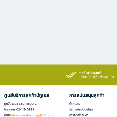
การันตีของแท้
เลือกช้อปได้อย่างมั่นใจ​
ศูนย์บริการลูกค้าบีทูเอส
การสนับสนุนลูกค้า
ทุกวัน เวลา 8.30-18.00 น.
ติดต่อเรา
โทรศัพท์: 02-115-0999
วิธีการช้อปออนไลน์
อีเมล:
b2sonlineshopping@b2s.co.th
การจัดส่งสินค้า