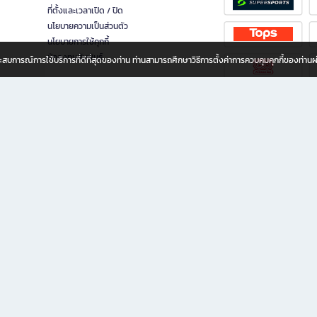
ที่ตั้งและเวลาเปิด / ปิด
นโยบายความเป็นส่วนตัว
นโยบายการใช้คุกกี้
นักลงทุนสัมพันธ์
อประสบการณ์การใช้บริการที่ดีที่สุดของท่าน ท่านสามารถศึกษาวิธีการตั้งค่าการควบคุมคุกกี้ของท่าน
ทุกวัย
ขียน ให้คุณรู้สึกเหมือนมีร้านหนังสือใกล้ฉันอยู่ในมือ ช้อปง่าย ไม่ต้องออกจากบ้าน เพราะ b2
 ชั่วโมง พร้อมโปรโมชั่นและสิทธิพิเศษมากมาย