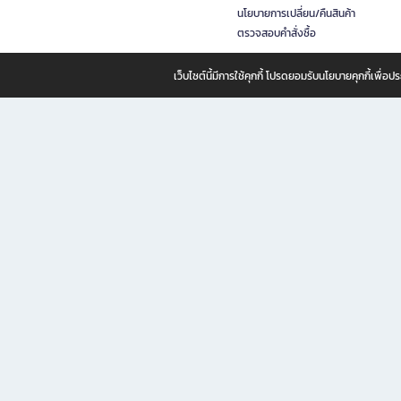
นโยบายการเปลี่ยน/คืนสินค้า
ตรวจสอบคำสั่งซื้อ
เว็บไซต์นี้มีการใช้คุกกี้ โปรดยอมรับนโยบายคุกกี้เพื่
B2S ธุรกิจในเครือ เซ็นทรัล รีเทล คอร์ปอเรชั่น จำกัด (มหาชน)
B2S Online แหล่งรวมหนังสือ เครื่องเขียน และแรงบันดาลใจสำหรับ
B2S Online คือร้านหนังสือและเครื่องเขียนออนไลน์ที่ครบครัน ตอบโจทย์คนรักการอ่านและงานเ
ทำไม B2S Online คือแหล่งช้อปปิ้งที่คุณไม่ควรพลาด
ไม่ว่าคุณจะเป็นนักเรียน นักศึกษา คนทำงาน B2S พร้อมให้คุณเลือกสินค้าคุณภาพได้ตลอด 24