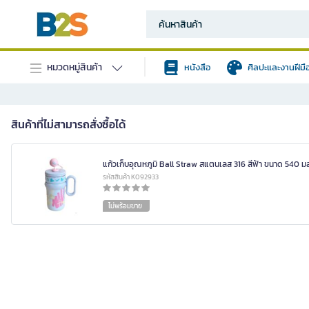
หมวดหมู่สินค้า
หนังสือ
ศิลปะและงานฝีมื
สินค้าที่ไม่สามารถสั่งซื้อได้
แก้วเก็บอุณหภูมิ Ball Straw สแตนเลส 316 สีฟ้า ขนาด 540 ม
รหัสสินค้า K092933
ไม่พร้อมขาย