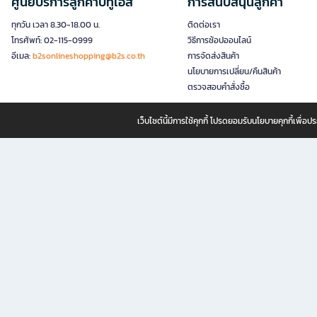
ศูนย์บริการลูกค้าบีทูเอส
การสนับสนุนลูกค้า
ทุกวัน เวลา 8.30-18.00 น.
ติดต่อเรา
โทรศัพท์: 02-115-0999
วิธีการช้อปออนไลน์
อีเมล:
b2sonlineshopping@b2s.co.th
การจัดส่งสินค้า
นโยบายการเปลี่ยน/คืนสินค้า
ตรวจสอบคำสั่งซื้อ
เว็บไซต์นี้มีการใช้คุกกี้ โปรดยอมรับนโยบายคุกกี้เพื่
B2S ธุรกิจในเครือ เซ็นทรัล รีเทล คอร์ปอเรชั่น จำกัด (มหาชน)
B2S Online แหล่งรวมหนังสือ เครื่องเขียน และแรงบันดาลใจสำหรับ