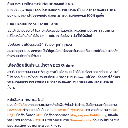
ช้อป B2S Online การันตีสินค้าของแท้ 100%
B2S Online ให้คุณเลือกซื้อสินค้าหลากหลาย ไม่ว่าจะเป็นหนังสือ เครื่องเขียน หรือ
อื่นๆ อีกมากมายได้อย่างมั่นใจ ด้วยการการันตีสินค้าของแท้ 100% ทุกชิ้น
เปลี่ยน/คืนสินค้าง่าย ภายใน 14 วัน
ซื้อไปแล้วไม่ตรงใจ? ไม่ว่าจะเป็นหนังสือที่เลือกผิด หรือสินค้ามีปัญหา คุณสามารถ
เปลี่ยนหรือคืนสินค้าได้ง่าย ๆ ภายใน 14 วันนับจากวันที่ได้รับสินค้า
ช้อปออนไลน์ได้ตลอด 24 ชั่วโมง ทุกที่ ทุกเวลา
สะดวกสุดๆ! B2S online เปิดให้คุณช้อปได้ตลอดวันตลอดคืน อยากได้อะไร แค่คลิก
ก็รอรับสินค้าที่บ้านได้เลย!
เลือกช้อปสินค้าแนะนำจาก B2S Online
สำหรับใครที่กำลังมองหา ร้านอุปกรณ์เครื่องเขียนใกล้ฉัน หรืออยากแวะร้าน B2S แต่
ไม่สะดวก วันนี้เราได้รวบรวมสินค้าแนะนำจาก B2S Online มาให้คุณเลือกสรรได้ง่ายๆ
พร้อมตอบโจทย์ทุกไลฟ์สไตล์ ไม่ว่าคุณจะมองหา ร้านขายหนังสือ หรือสินค้าอื่นๆ
ก็ตาม
หนังสือหลากหลายสไตล์
B2S มี
หนังสือ
หลากหลายแนวจากสำนักพิมพ์ชั้นนำ ไม่ว่าจะเป็นนิยายยอดนิยมอย่าง
Lavender
, ตำราเรียนเข้มข้นของ
ดร. ศุภวัฒน์ พุกเจริญ
, นิตยสารอัปเดตจาก
เพ็ญ
บุญ
, หนังสือเด็กจาก
MIS
หนังสือจิตวิทยาจาก
Mugunghwa Publishing
, หนังสือ
พัฒนาตนเองจาก
KOOB
และวรรณกรรมจาก
Nanmeebooks
ทั้งหมดนี้สามารถซื้อ
ออนไลน์ได้อย่างง่ายดายเพียงคลิกเดียว