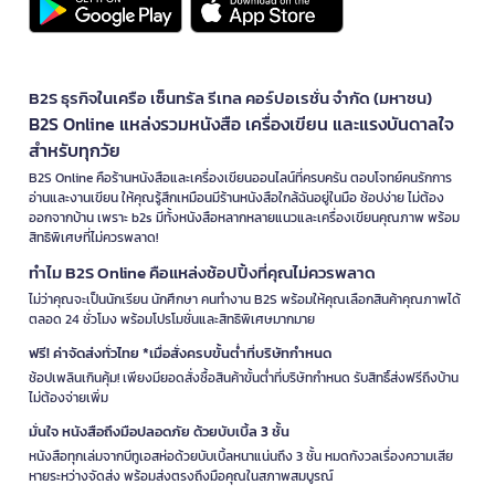
B2S ธุรกิจในเครือ เซ็นทรัล รีเทล คอร์ปอเรชั่น จำกัด (มหาชน)
B2S Online แหล่งรวมหนังสือ เครื่องเขียน และแรงบันดาลใจ
สำหรับทุกวัย
B2S Online คือร้านหนังสือและเครื่องเขียนออนไลน์ที่ครบครัน ตอบโจทย์คนรักการ
อ่านและงานเขียน ให้คุณรู้สึกเหมือนมีร้านหนังสือใกล้ฉันอยู่ในมือ ช้อปง่าย ไม่ต้อง
ออกจากบ้าน เพราะ b2s มีทั้งหนังสือหลากหลายแนวและเครื่องเขียนคุณภาพ พร้อม
สิทธิพิเศษที่ไม่ควรพลาด!
ทำไม B2S Online คือแหล่งช้อปปิ้งที่คุณไม่ควรพลาด
ไม่ว่าคุณจะเป็นนักเรียน นักศึกษา คนทำงาน B2S พร้อมให้คุณเลือกสินค้าคุณภาพได้
ตลอด 24 ชั่วโมง พร้อมโปรโมชั่นและสิทธิพิเศษมากมาย
ฟรี! ค่าจัดส่งทั่วไทย *เมื่อสั่งครบขั้นต่ำที่บริษัทกำหนด
ช้อปเพลินเกินคุ้ม! เพียงมียอดสั่งซื้อสินค้าขั้นต่ำที่บริษัทกำหนด รับสิทธิ์ส่งฟรีถึงบ้าน
ไม่ต้องจ่ายเพิ่ม
มั่นใจ หนังสือถึงมือปลอดภัย ด้วยบับเบิ้ล 3 ชั้น
หนังสือทุกเล่มจากบีทูเอสห่อด้วยบับเบิ้ลหนาแน่นถึง 3 ชั้น หมดกังวลเรื่องความเสีย
หายระหว่างจัดส่ง พร้อมส่งตรงถึงมือคุณในสภาพสมบูรณ์