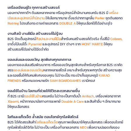
เครื่องเขียนคู่ใจ ทุกการสร้างสรรค์
มองหาปากกาดีๆ ดินสอหลากหลาย หรืออุปกรณ์สำนักงานครบครัน B2S มี
เครื่อง
เขียนและอุปกรณ์สำนักงาน
ให้เลือกมากมาย ตั้งแต่ปากกาลูกลื่น
Parker
ชุดดินสอกด
Rotring
ไปจนถึงกระดาษถ่ายเอกสาร
DOUBLE A
ให้คุณเลือกใช้ได้อย่างจุใจ
งานศิลป์ งานฝีมือ สร้างสรรค์ไม่รู้จบ
B2S จัดเต็มอุปกรณ์
ศิลปะและงานฝีมือ
สำหรับคนสร้างสรรค์ตัวจริง ทั้งสีไม้
Colleen
,
ขาตั้งไม้บนโต๊ะ
Pyramid
และอุปกรณ์ DIY ต่างๆ จาก
MONT MARTE
ให้คุณ
สร้างสรรค์ได้อย่างไร้ขีดจำกัด
ของเล่นและของขวัญ สุดพิเศษทุกเทศกาล
มองหาของเล่นเสริมพัฒนาการ หรือของขวัญสุดพิเศษสำหรับทุกโอกาส B2S เราคัด
สรร
ของเล่นและของขวัญ
หลากหลายสไตล์ เหมาะสำหรับทุกเพศทุกวัย สร้างความสุข
และรอยยิ้มให้กับคนพิเศษของคุณ ไม่ว่าจะเป็น กระเป๋าเก็บอุณหภูมิ
KAKAO
FRIENDS
หรือเกมจดหมายรัก
SIAM BOARDGAMES
เรามีครบ!
ของใช้ในบ้าน ไอเทมที่ช่วยให้ชีวิตสะดวกสบายขึ้น
ที่ B2S เรามี
ของใช้ในบ้าน
ครบครัน ไม่ว่าจะเป็นกาต้มน้ำ
Anitech
, เครื่องฟอกอากาศ
Xiaomi
, หน้ากากอนามัยทางการแพทย์
Double A Care
และสินค้าอื่น ๆ อีกมากมาย
ให้คุณเลือกสรร
ไอทีและแก็ดเจ็ต ล้ำสมัย ตอบโจทย์ทุกไลฟ์สไตล์
B2S ได้คัดสรรสินค้า
ไอทีและแก็ดเจ็ต
คุณภาพเยี่ยมมาให้คุณเลือกสรร เพื่อตอบโจทย์
ทุกไลฟ์สไตล์ดิจิทัล ไม่ว่าจะเป็น เครื่องทำลายเอกสาร
NEO
เพื่อความปลอดภัยของ