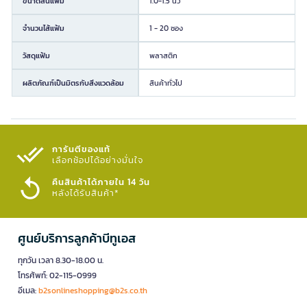
ขนาดสันแฟ้ม
1.0-1.5 นิ้ว
จำนวนไส้แฟ้ม
1 - 20 ซอง
วัสดุแฟ้ม
พลาสติก
ผลิตภัณฑ์เป็นมิตรกับสิ่งแวดล้อม
สินค้าทั่วไป
การันตีของแท้
เลือกช้อปได้อย่างมั่นใจ​
คืนสินค้าได้ภายใน 14 วัน
หลังได้รับสินค้า*
ศูนย์บริการลูกค้าบีทูเอส
ทุกวัน เวลา 8.30-18.00 น.
โทรศัพท์: 02-115-0999
อีเมล:
b2sonlineshopping@b2s.co.th