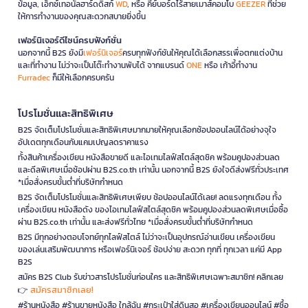
ข้อมูล, เอ็กซ์เทอนัลฮาร์ดดิสก์
WD
, หรือ คีย์บอร์ดไร้สายเมาส์คอมโบ
GEEZER
ที่ช่วย
ให้การทำงานของคุณสะดวกสบายยิ่งขึ้น
เฟอร์นิเจอร์ดีไซน์ครบฟังก์ชั่น
นอกจากนี้ B2S ยังมี
เฟอร์นิเจอร์
ครบทุกฟังก์ชันให้คุณได้เลือกสรรเพื่อตกแต่งบ้าน
และที่ทำงาน ไม่ว่าจะเป็นโต๊ะทำงานพับได้ จากแบรนด์
ONE
หรือ เก้าอี้ทำงาน
Furradec
ก็มีให้เลือกครบครัน
โปรโมชั่นและสิทธิพิเศษ
B2S จัดเต็มโปรโมชั่นและสิทธิพิเศษมากมายให้คุณเลือกช้อปออนไลน์ได้อย่างจุใจ
อัปเดตทุกเดือนกับแคมเปญลดราคาแรง
ทั้งสินค้าเครื่องเขียน หนังสือขายดี และไอเทมไลฟ์สไตล์สุดชิค พร้อมคูปองส่วนลด
และดีลพิเศษเมื่อช้อปผ่าน B2S.co.th เท่านั้น นอกจากนี้ B2S ยังใจดีส่งฟรีทั่วประเทศ
*เมื่อสั่งครบขั้นต่ำที่บริษัทกำหนด
B2S จัดเต็มโปรโมชั่นและสิทธิพิเศษเพียบ ช้อปออนไลน์ได้เลย! ลดแรงทุกเดือน ทั้ง
เครื่องเขียน หนังสือดัง ของไอเทมไลฟ์สไตล์สุดชิค พร้อมคูปองส่วนลดพิเศษเมื่อซื้อ
ผ่าน B2S.co.th เท่านั้น และส่งฟรีทั่วไทย *เมื่อสั่งครบขั้นต่ำที่บริษัทกำหนด
B2S มีทุกอย่างตอบโจทย์ทุกไลฟ์สไตล์ ไม่ว่าจะเป็นอุปกรณ์อ่านเขียน เครื่องเขียน
ของเล่นเสริมพัฒนาการ หรือเฟอร์นิเจอร์ ช้อปง่าย สะดวก ทุกที่ ทุกเวลา แค่มี App
B2S
สมัคร B2S Club รับข่าวสารโปรโมชั่นก่อนใคร และสิทธิพิเศษเฉพาะสมาชิก! คลิกเลย
สมัครสมาชิกเลย!
👉
#ร้านหนังสือ #ร้านขายหนังสือ ใกล้ฉัน #กระเป๋าใส่ดินสอ #เครื่องเขียนออนไลน์ #ซื้อ