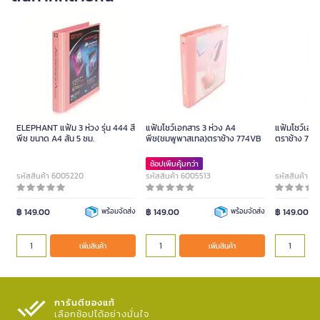
ELEPHANT แฟ้ม 3 ห่วง รุ่น 444 สี
แฟ้มโชว์เอกสาร 3 ห่วง A4
แฟ้มโชว์เอกส
พีช ขนาด A4 สัน 5 ซม.
พีช(ชมพูพาสเทล)ตราช้าง 774VB
ตราช้าง 77
ช้อปเพิ่มคุ้มกว่า
รหัสสินค้า 6005220
รหัสสินค้า 6005513
รหัสสินค้า 6
฿ 149.00
พร้อมจัดส่ง
฿ 149.00
พร้อมจัดส่ง
฿ 149.00
เพิ่มสินค้า
เพิ่มสินค้า
การันตีของแท้
เลือกช้อปได้อย่างมั่นใจ​