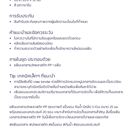
ขนาด 26.8 x 32 ซม.
สี อความารีน
การรับประกัน
สินค้ารับประกันคุณภาพจากผู้ผลิตตามเงื่อนไขที่กำหนด
คำแนะนำและข้อควรระวัง
ไม่ควรวางในที่มีความร้อนสูงหรือแสงแดดโดยตรง
หลีกเลี่ยงการสัมผัสของมีคม
ทำความสะอาดด้วยผ้าแห้งเพื่อเก็บรักษาความใหม่ของแฟ้ม
ภายในชุด ประกอบด้วย
แฟ้มเอกสารปกพลาสติก PP 1 แฟ้ม
Tip. เทคนิคเล็กๆ ที่แนะนำ
การใช้แฟ้มที่มี view binder ช่วยให้การจัดหมวดหมู่เอกสารชัดเจนและเป็นระเบียบ
สามารถระบุหัวข้อหรือติดป้ายชื่อด้านหน้าแฟ้มเพื่อค้นหาได้ง่าย
เพิ่มซองอเนกประสงค์ตามปริมาณเอกสารที่ต้องการจัดเก็บ เพื่อให้การเก็บเอกสาร
เป็นระบบมากยิ่งขึ้น
แฟ้มเอกสารปกพลาสติก PP คุณภาพดี แข็งแรง กันน้ำ มีคลิป 3 ห่วง ขนาด 25 มม.
พร้อมซองอเนกประสงค์ 20 ซอง เหมาะสำหรับการจัดเก็บเอกสารสำคัญ สั่งซื้อแฟ้ม
เอกสารปกพลาสติก PP วันนี้เพื่อการจัดระเบียบเอกสารที่ง่ายและปลอดภัย!
#แฟ้มเอกสาร #ปกพลาสติก #แข็งแรง #กันน้ำ #ซองอเนกประสงค์