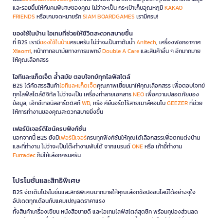
และรอยยิ้มให้กับคนพิเศษของคุณ ไม่ว่าจะเป็น กระเป๋าเก็บอุณหภูมิ
KAKAO
FRIENDS
หรือเกมจดหมายรัก
SIAM BOARDGAMES
เรามีครบ!
ของใช้ในบ้าน ไอเทมที่ช่วยให้ชีวิตสะดวกสบายขึ้น
ที่ B2S เรามี
ของใช้ในบ้าน
ครบครัน ไม่ว่าจะเป็นกาต้มน้ำ
Anitech
, เครื่องฟอกอากาศ
Xiaomi
, หน้ากากอนามัยทางการแพทย์
Double A Care
และสินค้าอื่น ๆ อีกมากมาย
ให้คุณเลือกสรร
ไอทีและแก็ดเจ็ต ล้ำสมัย ตอบโจทย์ทุกไลฟ์สไตล์
B2S ได้คัดสรรสินค้า
ไอทีและแก็ดเจ็ต
คุณภาพเยี่ยมมาให้คุณเลือกสรร เพื่อตอบโจทย์
ทุกไลฟ์สไตล์ดิจิทัล ไม่ว่าจะเป็น เครื่องทำลายเอกสาร
NEO
เพื่อความปลอดภัยของ
ข้อมูล, เอ็กซ์เทอนัลฮาร์ดดิสก์
WD
, หรือ คีย์บอร์ดไร้สายเมาส์คอมโบ
GEEZER
ที่ช่วย
ให้การทำงานของคุณสะดวกสบายยิ่งขึ้น
เฟอร์นิเจอร์ดีไซน์ครบฟังก์ชั่น
นอกจากนี้ B2S ยังมี
เฟอร์นิเจอร์
ครบทุกฟังก์ชันให้คุณได้เลือกสรรเพื่อตกแต่งบ้าน
และที่ทำงาน ไม่ว่าจะเป็นโต๊ะทำงานพับได้ จากแบรนด์
ONE
หรือ เก้าอี้ทำงาน
Furradec
ก็มีให้เลือกครบครัน
โปรโมชั่นและสิทธิพิเศษ
B2S จัดเต็มโปรโมชั่นและสิทธิพิเศษมากมายให้คุณเลือกช้อปออนไลน์ได้อย่างจุใจ
อัปเดตทุกเดือนกับแคมเปญลดราคาแรง
ทั้งสินค้าเครื่องเขียน หนังสือขายดี และไอเทมไลฟ์สไตล์สุดชิค พร้อมคูปองส่วนลด