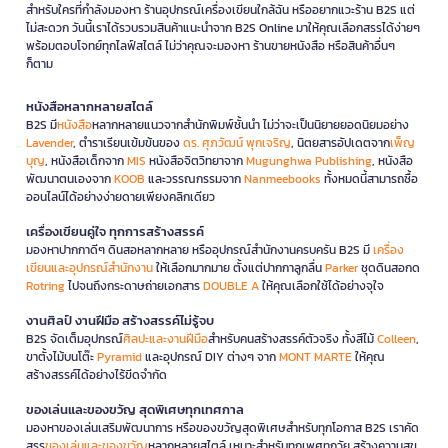
สำหรับใครที่กำลังมองหา ร้านอุปกรณ์เครื่องเขียนใกล้ฉัน หรืออยากแวะร้าน B2S แต่
ไม่สะดวก วันนี้เราได้รวบรวมสินค้าแนะนำจาก B2S Online มาให้คุณเลือกสรรได้ง่ายๆ
พร้อมตอบโจทย์ทุกไลฟ์สไตล์ ไม่ว่าคุณจะมองหา ร้านขายหนังสือ หรือสินค้าอื่นๆ
ก็ตาม
หนังสือหลากหลายสไตล์
B2S มี
หนังสือ
หลากหลายแนวจากสำนักพิมพ์ชั้นนำ ไม่ว่าจะเป็นนิยายยอดนิยมอย่าง
Lavender
, ตำราเรียนเข้มข้นของ
ดร. ศุภวัฒน์ พุกเจริญ
, นิตยสารอัปเดตจาก
เพ็ญ
บุญ
, หนังสือเด็กจาก
MIS
หนังสือจิตวิทยาจาก
Mugunghwa Publishing
, หนังสือ
พัฒนาตนเองจาก
KOOB
และวรรณกรรมจาก
Nanmeebooks
ทั้งหมดนี้สามารถซื้อ
ออนไลน์ได้อย่างง่ายดายเพียงคลิกเดียว
เครื่องเขียนคู่ใจ ทุกการสร้างสรรค์
มองหาปากกาดีๆ ดินสอหลากหลาย หรืออุปกรณ์สำนักงานครบครัน B2S มี
เครื่อง
เขียนและอุปกรณ์สำนักงาน
ให้เลือกมากมาย ตั้งแต่ปากกาลูกลื่น
Parker
ชุดดินสอกด
Rotring
ไปจนถึงกระดาษถ่ายเอกสาร
DOUBLE A
ให้คุณเลือกใช้ได้อย่างจุใจ
งานศิลป์ งานฝีมือ สร้างสรรค์ไม่รู้จบ
B2S จัดเต็มอุปกรณ์
ศิลปะและงานฝีมือ
สำหรับคนสร้างสรรค์ตัวจริง ทั้งสีไม้
Colleen
,
ขาตั้งไม้บนโต๊ะ
Pyramid
และอุปกรณ์ DIY ต่างๆ จาก
MONT MARTE
ให้คุณ
สร้างสรรค์ได้อย่างไร้ขีดจำกัด
ของเล่นและของขวัญ สุดพิเศษทุกเทศกาล
มองหาของเล่นเสริมพัฒนาการ หรือของขวัญสุดพิเศษสำหรับทุกโอกาส B2S เราคัด
สรร
ของเล่นและของขวัญ
หลากหลายสไตล์ เหมาะสำหรับทุกเพศทุกวัย สร้างความสุข