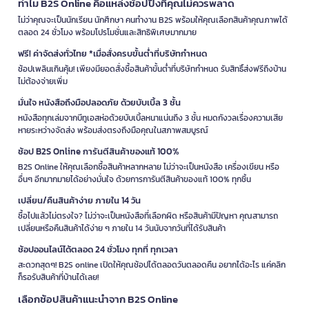
ทำไม B2S Online คือแหล่งช้อปปิ้งที่คุณไม่ควรพลาด
ไม่ว่าคุณจะเป็นนักเรียน นักศึกษา คนทำงาน B2S พร้อมให้คุณเลือกสินค้าคุณภาพได้
ตลอด 24 ชั่วโมง พร้อมโปรโมชั่นและสิทธิพิเศษมากมาย
ฟรี! ค่าจัดส่งทั่วไทย *เมื่อสั่งครบขั้นต่ำที่บริษัทกำหนด
ช้อปเพลินเกินคุ้ม! เพียงมียอดสั่งซื้อสินค้าขั้นต่ำที่บริษัทกำหนด รับสิทธิ์ส่งฟรีถึงบ้าน
ไม่ต้องจ่ายเพิ่ม
มั่นใจ หนังสือถึงมือปลอดภัย ด้วยบับเบิ้ล 3 ชั้น
หนังสือทุกเล่มจากบีทูเอสห่อด้วยบับเบิ้ลหนาแน่นถึง 3 ชั้น หมดกังวลเรื่องความเสีย
หายระหว่างจัดส่ง พร้อมส่งตรงถึงมือคุณในสภาพสมบูรณ์
ช้อป B2S Online การันตีสินค้าของแท้ 100%
B2S Online ให้คุณเลือกซื้อสินค้าหลากหลาย ไม่ว่าจะเป็นหนังสือ เครื่องเขียน หรือ
อื่นๆ อีกมากมายได้อย่างมั่นใจ ด้วยการการันตีสินค้าของแท้ 100% ทุกชิ้น
เปลี่ยน/คืนสินค้าง่าย ภายใน 14 วัน
ซื้อไปแล้วไม่ตรงใจ? ไม่ว่าจะเป็นหนังสือที่เลือกผิด หรือสินค้ามีปัญหา คุณสามารถ
เปลี่ยนหรือคืนสินค้าได้ง่าย ๆ ภายใน 14 วันนับจากวันที่ได้รับสินค้า
ช้อปออนไลน์ได้ตลอด 24 ชั่วโมง ทุกที่ ทุกเวลา
สะดวกสุดๆ! B2S online เปิดให้คุณช้อปได้ตลอดวันตลอดคืน อยากได้อะไร แค่คลิก
ก็รอรับสินค้าที่บ้านได้เลย!
เลือกช้อปสินค้าแนะนำจาก B2S Online