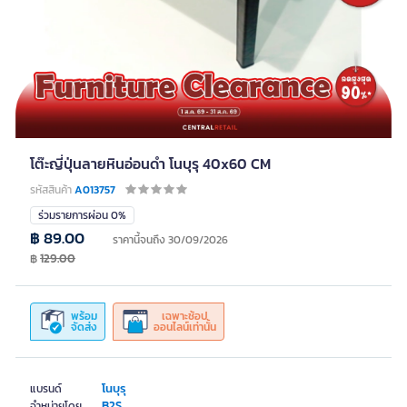
โต๊ะญี่ปุ่นลายหินอ่อนดำ โนบุรุ 40x60 CM
รหัสสินค้า
A013757
ร่วมรายการผ่อน 0%
฿ 89.00
ราคานี้จนถึง 30/09/2026
฿
129.00
พร้อม
เฉพาะช้อป
จัดส่ง
ออนไลน์เท่านั้น
โนบุรุ
แบรนด์
B2S
จำหน่ายโดย