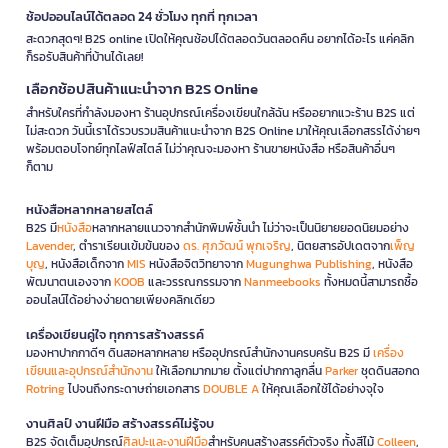
ช้อปออนไลน์ได้ตลอด 24 ชั่วโมง ทุกที่ ทุกเวลา
สะดวกสุดๆ! B2S online เปิดให้คุณช้อปได้ตลอดวันตลอดคืน อยากได้อะไร แค่คลิก
ก็รอรับสินค้าที่บ้านได้เลย!
เลือกช้อปสินค้าแนะนำจาก B2S Online
สำหรับใครที่กำลังมองหา ร้านอุปกรณ์เครื่องเขียนใกล้ฉัน หรืออยากแวะร้าน B2S แต่
ไม่สะดวก วันนี้เราได้รวบรวมสินค้าแนะนำจาก B2S Online มาให้คุณเลือกสรรได้ง่ายๆ
พร้อมตอบโจทย์ทุกไลฟ์สไตล์ ไม่ว่าคุณจะมองหา ร้านขายหนังสือ หรือสินค้าอื่นๆ
ก็ตาม
หนังสือหลากหลายสไตล์
B2S มี
หนังสือ
หลากหลายแนวจากสำนักพิมพ์ชั้นนำ ไม่ว่าจะเป็นนิยายยอดนิยมอย่าง
Lavender
, ตำราเรียนเข้มข้นของ
ดร. ศุภวัฒน์ พุกเจริญ
, นิตยสารอัปเดตจาก
เพ็ญ
บุญ
, หนังสือเด็กจาก
MIS
หนังสือจิตวิทยาจาก
Mugunghwa Publishing
, หนังสือ
พัฒนาตนเองจาก
KOOB
และวรรณกรรมจาก
Nanmeebooks
ทั้งหมดนี้สามารถซื้อ
ออนไลน์ได้อย่างง่ายดายเพียงคลิกเดียว
เครื่องเขียนคู่ใจ ทุกการสร้างสรรค์
มองหาปากกาดีๆ ดินสอหลากหลาย หรืออุปกรณ์สำนักงานครบครัน B2S มี
เครื่อง
เขียนและอุปกรณ์สำนักงาน
ให้เลือกมากมาย ตั้งแต่ปากกาลูกลื่น
Parker
ชุดดินสอกด
Rotring
ไปจนถึงกระดาษถ่ายเอกสาร
DOUBLE A
ให้คุณเลือกใช้ได้อย่างจุใจ
งานศิลป์ งานฝีมือ สร้างสรรค์ไม่รู้จบ
B2S จัดเต็มอุปกรณ์
ศิลปะและงานฝีมือ
สำหรับคนสร้างสรรค์ตัวจริง ทั้งสีไม้
Colleen
,