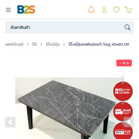
เฟอร์นิเจอร์
โต๊ะ
โต๊ะญี่ปุ่น
โต๊ะญี่ปุ่นลายหินอ่อนดำ โนบุรุ 40x60 CM
- 31 %
Previous slide
Ne