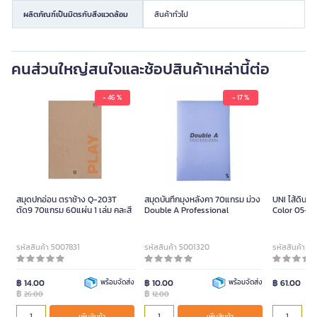
ผลิตภัณฑ์เป็นมิตรกับสิ่งแวดล้อม
สินค้าทั่วไป
คนส่วนใหญ่สนใจและช้อปสินค้าเหล่านี้ต่อ
- 46 %
- 17 %
UNI ไส้
Dia Col
สมุดปกอ่อน ตราช้าง Q-203T
สมุดบันทึกมุงหลังคา 70แกรม ม่วง
UNI ไส้ดินสอ
ตัด9 70แกรม 60แผ่น 1 เล่ม คละสี
Double A Professional
Color 05-20
(0.5 มม.)
รหัสสินค้า 5007831
รหัสสินค้า 5001320
รหัสสินค้า 1
฿ 14.00
พร้อมจัดส่ง
฿ 10.00
พร้อมจัดส่ง
฿ 61.00
฿
฿
26.00
12.00
เพิ่มสิ
เพิ่มสินค้า
เพิ่มสินค้า