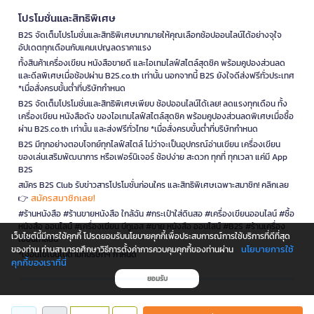
โปรโมชั่นและสิทธิพิเศษ
B2S จัดเต็มโปรโมชั่นและสิทธิพิเศษมากมายให้คุณเลือกช้อปออนไลน์ได้อย่างจุใจ
อัปเดตทุกเดือนกับแคมเปญลดราคาแรง
ทั้งสินค้าเครื่องเขียน หนังสือขายดี และไอเทมไลฟ์สไตล์สุดชิค พร้อมคูปองส่วนลด
และดีลพิเศษเมื่อช้อปผ่าน B2S.co.th เท่านั้น นอกจากนี้ B2S ยังใจดีส่งฟรีทั่วประเทศ
*เมื่อสั่งครบขั้นต่ำที่บริษัทกำหนด
B2S จัดเต็มโปรโมชั่นและสิทธิพิเศษเพียบ ช้อปออนไลน์ได้เลย! ลดแรงทุกเดือน ทั้ง
เครื่องเขียน หนังสือดัง ของไอเทมไลฟ์สไตล์สุดชิค พร้อมคูปองส่วนลดพิเศษเมื่อซื้อ
ผ่าน B2S.co.th เท่านั้น และส่งฟรีทั่วไทย *เมื่อสั่งครบขั้นต่ำที่บริษัทกำหนด
B2S มีทุกอย่างตอบโจทย์ทุกไลฟ์สไตล์ ไม่ว่าจะเป็นอุปกรณ์อ่านเขียน เครื่องเขียน
ของเล่นเสริมพัฒนาการ หรือเฟอร์นิเจอร์ ช้อปง่าย สะดวก ทุกที่ ทุกเวลา แค่มี App
B2S
สมัคร B2S Club รับข่าวสารโปรโมชั่นก่อนใคร และสิทธิพิเศษเฉพาะสมาชิก! คลิกเลย
สมัครสมาชิกเลย!
👉
#ร้านหนังสือ #ร้านขายหนังสือ ใกล้ฉัน #กระเป๋าใส่ดินสอ #เครื่องเขียนออนไลน์ #ซื้อ
หนังสือ ออนไลน์ #เครื่องเขียน บีทูเอส #ขาย หนังสือ ออนไลน์ #B2S #ร้านเครื่อง
เว็บไซต์นี้มีการใช้คุกกี้ โปรดยอมรับนโยบายคุกกี้เพื่อประสบการณ์การใช้บริการที่ดีที่สุด
เขียนใกล้ฉัน
นโยบายการใช้
ของท่าน ท่านสามารถศึกษาวิธีการตั้งค่าการควบคุมคุกกี้ของท่านผ่าน
*เงื่อนไขเป็นไปตามที่บริษัทฯ กำหนด
คุกกี้ของเราที่นี่
ยอมรับ
is a company operating under