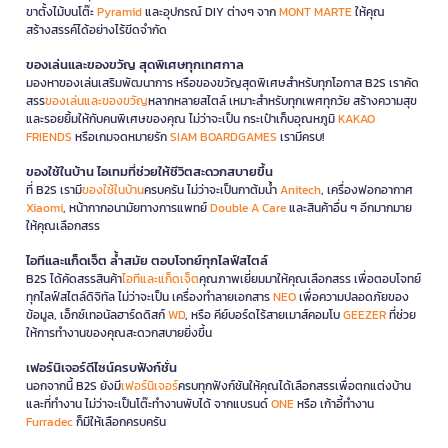
ขาตั้งไม้บนโต๊ะ
Pyramid
และอุปกรณ์ DIY ต่างๆ จาก
MONT MARTE
ให้คุณ
สร้างสรรค์ได้อย่างไร้ขีดจำกัด
ของเล่นและของขวัญ สุดพิเศษทุกเทศกาล
มองหาของเล่นเสริมพัฒนาการ หรือของขวัญสุดพิเศษสำหรับทุกโอกาส B2S เราคัด
สรร
ของเล่นและของขวัญ
หลากหลายสไตล์ เหมาะสำหรับทุกเพศทุกวัย สร้างความสุข
และรอยยิ้มให้กับคนพิเศษของคุณ ไม่ว่าจะเป็น กระเป๋าเก็บอุณหภูมิ
KAKAO
FRIENDS
หรือเกมจดหมายรัก
SIAM BOARDGAMES
เรามีครบ!
ของใช้ในบ้าน ไอเทมที่ช่วยให้ชีวิตสะดวกสบายขึ้น
ที่ B2S เรามี
ของใช้ในบ้าน
ครบครัน ไม่ว่าจะเป็นกาต้มน้ำ
Anitech
, เครื่องฟอกอากาศ
Xiaomi
, หน้ากากอนามัยทางการแพทย์
Double A Care
และสินค้าอื่น ๆ อีกมากมาย
ให้คุณเลือกสรร
ไอทีและแก็ดเจ็ต ล้ำสมัย ตอบโจทย์ทุกไลฟ์สไตล์
B2S ได้คัดสรรสินค้า
ไอทีและแก็ดเจ็ต
คุณภาพเยี่ยมมาให้คุณเลือกสรร เพื่อตอบโจทย์
ทุกไลฟ์สไตล์ดิจิทัล ไม่ว่าจะเป็น เครื่องทำลายเอกสาร
NEO
เพื่อความปลอดภัยของ
ข้อมูล, เอ็กซ์เทอนัลฮาร์ดดิสก์
WD
, หรือ คีย์บอร์ดไร้สายเมาส์คอมโบ
GEEZER
ที่ช่วย
ให้การทำงานของคุณสะดวกสบายยิ่งขึ้น
เฟอร์นิเจอร์ดีไซน์ครบฟังก์ชั่น
นอกจากนี้ B2S ยังมี
เฟอร์นิเจอร์
ครบทุกฟังก์ชันให้คุณได้เลือกสรรเพื่อตกแต่งบ้าน
และที่ทำงาน ไม่ว่าจะเป็นโต๊ะทำงานพับได้ จากแบรนด์
ONE
หรือ เก้าอี้ทำงาน
Furradec
ก็มีให้เลือกครบครัน