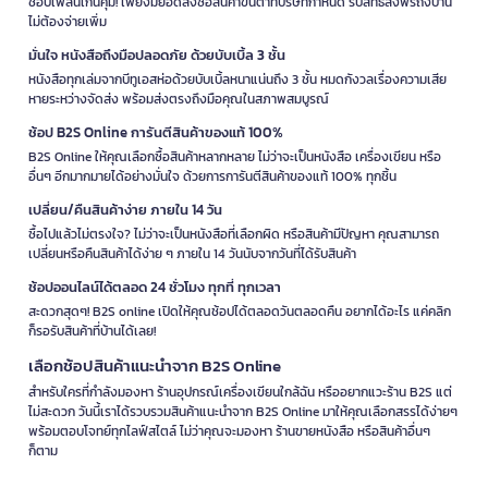
ช้อปเพลินเกินคุ้ม! เพียงมียอดสั่งซื้อสินค้าขั้นต่ำที่บริษัทกำหนด รับสิทธิ์ส่งฟรีถึงบ้าน
ไม่ต้องจ่ายเพิ่ม
มั่นใจ หนังสือถึงมือปลอดภัย ด้วยบับเบิ้ล 3 ชั้น
หนังสือทุกเล่มจากบีทูเอสห่อด้วยบับเบิ้ลหนาแน่นถึง 3 ชั้น หมดกังวลเรื่องความเสีย
หายระหว่างจัดส่ง พร้อมส่งตรงถึงมือคุณในสภาพสมบูรณ์
ช้อป B2S Online การันตีสินค้าของแท้ 100%
B2S Online ให้คุณเลือกซื้อสินค้าหลากหลาย ไม่ว่าจะเป็นหนังสือ เครื่องเขียน หรือ
อื่นๆ อีกมากมายได้อย่างมั่นใจ ด้วยการการันตีสินค้าของแท้ 100% ทุกชิ้น
เปลี่ยน/คืนสินค้าง่าย ภายใน 14 วัน
ซื้อไปแล้วไม่ตรงใจ? ไม่ว่าจะเป็นหนังสือที่เลือกผิด หรือสินค้ามีปัญหา คุณสามารถ
เปลี่ยนหรือคืนสินค้าได้ง่าย ๆ ภายใน 14 วันนับจากวันที่ได้รับสินค้า
ช้อปออนไลน์ได้ตลอด 24 ชั่วโมง ทุกที่ ทุกเวลา
สะดวกสุดๆ! B2S online เปิดให้คุณช้อปได้ตลอดวันตลอดคืน อยากได้อะไร แค่คลิก
ก็รอรับสินค้าที่บ้านได้เลย!
เลือกช้อปสินค้าแนะนำจาก B2S Online
สำหรับใครที่กำลังมองหา ร้านอุปกรณ์เครื่องเขียนใกล้ฉัน หรืออยากแวะร้าน B2S แต่
ไม่สะดวก วันนี้เราได้รวบรวมสินค้าแนะนำจาก B2S Online มาให้คุณเลือกสรรได้ง่ายๆ
พร้อมตอบโจทย์ทุกไลฟ์สไตล์ ไม่ว่าคุณจะมองหา ร้านขายหนังสือ หรือสินค้าอื่นๆ
ก็ตาม