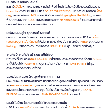
หนังสือหลากหลายสไตล์
B2S มี
หนังสือ
หลากหลายแนวจากสำนักพิมพ์ชั้นนำ ไม่ว่าจะเป็นนิยายยอดนิยมอย่าง
Lavender
, ตำราเรียนเข้มข้นของ
ดร. ศุภวัฒน์ พุกเจริญ
, นิตยสารอัปเดตจาก
เพ็ญ
บุญ
, หนังสือเด็กจาก
MIS
หนังสือจิตวิทยาจาก
Mugunghwa Publishing
, หนังสือ
พัฒนาตนเองจาก
KOOB
และวรรณกรรมจาก
Nanmeebooks
ทั้งหมดนี้สามารถซื้อ
ออนไลน์ได้อย่างง่ายดายเพียงคลิกเดียว
เครื่องเขียนคู่ใจ ทุกการสร้างสรรค์
มองหาปากกาดีๆ ดินสอหลากหลาย หรืออุปกรณ์สำนักงานครบครัน B2S มี
เครื่อง
เขียนและอุปกรณ์สำนักงาน
ให้เลือกมากมาย ตั้งแต่ปากกาลูกลื่น
Parker
ชุดดินสอกด
Rotring
ไปจนถึงกระดาษถ่ายเอกสาร
DOUBLE A
ให้คุณเลือกใช้ได้อย่างจุใจ
งานศิลป์ งานฝีมือ สร้างสรรค์ไม่รู้จบ
B2S จัดเต็มอุปกรณ์
ศิลปะและงานฝีมือ
สำหรับคนสร้างสรรค์ตัวจริง ทั้งสีไม้
Colleen
,
ขาตั้งไม้บนโต๊ะ
Pyramid
และอุปกรณ์ DIY ต่างๆ จาก
MONT MARTE
ให้คุณ
สร้างสรรค์ได้อย่างไร้ขีดจำกัด
ของเล่นและของขวัญ สุดพิเศษทุกเทศกาล
มองหาของเล่นเสริมพัฒนาการ หรือของขวัญสุดพิเศษสำหรับทุกโอกาส B2S เราคัด
สรร
ของเล่นและของขวัญ
หลากหลายสไตล์ เหมาะสำหรับทุกเพศทุกวัย สร้างความสุข
และรอยยิ้มให้กับคนพิเศษของคุณ ไม่ว่าจะเป็น กระเป๋าเก็บอุณหภูมิ
KAKAO
FRIENDS
หรือเกมจดหมายรัก
SIAM BOARDGAMES
เรามีครบ!
ของใช้ในบ้าน ไอเทมที่ช่วยให้ชีวิตสะดวกสบายขึ้น
ที่ B2S เรามี
ของใช้ในบ้าน
ครบครัน ไม่ว่าจะเป็นกาต้มน้ำ
Anitech
, เครื่องฟอกอากาศ