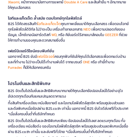
Xiaomi
, หน้ากากอนามัยทางการแพทย์
Double A Care
และสินค้าอื่น ๆ อีกมากมาย
ให้คุณเลือกสรร
ไอทีและแก็ดเจ็ต ล้ำสมัย ตอบโจทย์ทุกไลฟ์สไตล์
B2S ได้คัดสรรสินค้า
ไอทีและแก็ดเจ็ต
คุณภาพเยี่ยมมาให้คุณเลือกสรร เพื่อตอบโจทย์
ทุกไลฟ์สไตล์ดิจิทัล ไม่ว่าจะเป็น เครื่องทำลายเอกสาร
NEO
เพื่อความปลอดภัยของ
ข้อมูล, เอ็กซ์เทอนัลฮาร์ดดิสก์
WD
, หรือ คีย์บอร์ดไร้สายเมาส์คอมโบ
GEEZER
ที่ช่วย
ให้การทำงานของคุณสะดวกสบายยิ่งขึ้น
เฟอร์นิเจอร์ดีไซน์ครบฟังก์ชั่น
นอกจากนี้ B2S ยังมี
เฟอร์นิเจอร์
ครบทุกฟังก์ชันให้คุณได้เลือกสรรเพื่อตกแต่งบ้าน
และที่ทำงาน ไม่ว่าจะเป็นโต๊ะทำงานพับได้ จากแบรนด์
ONE
หรือ เก้าอี้ทำงาน
Furradec
ก็มีให้เลือกครบครัน
โปรโมชั่นและสิทธิพิเศษ
B2S จัดเต็มโปรโมชั่นและสิทธิพิเศษมากมายให้คุณเลือกช้อปออนไลน์ได้อย่างจุใจ
อัปเดตทุกเดือนกับแคมเปญลดราคาแรง
ทั้งสินค้าเครื่องเขียน หนังสือขายดี และไอเทมไลฟ์สไตล์สุดชิค พร้อมคูปองส่วนลด
และดีลพิเศษเมื่อช้อปผ่าน B2S.co.th เท่านั้น นอกจากนี้ B2S ยังใจดีส่งฟรีทั่วประเทศ
*เมื่อสั่งครบขั้นต่ำที่บริษัทกำหนด
B2S จัดเต็มโปรโมชั่นและสิทธิพิเศษเพียบ ช้อปออนไลน์ได้เลย! ลดแรงทุกเดือน ทั้ง
เครื่องเขียน หนังสือดัง ของไอเทมไลฟ์สไตล์สุดชิค พร้อมคูปองส่วนลดพิเศษเมื่อซื้อ
ผ่าน B2S.co.th เท่านั้น และส่งฟรีทั่วไทย *เมื่อสั่งครบขั้นต่ำที่บริษัทกำหนด