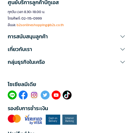
ศูนย์บริการลูกค้าบีทูเอส
ทุกวัน เวลา 8.30-18.00 น.
โทรศัพท์: 02-115-0999
อีเมล:
b2sonlineshopping@b2s.co.th
การสนับสนุนลูกค้า
เกี่ยวกับเรา
กลุ่มธุรกิจในเครือ
โซเซียลมีเดีย​
รองรับการชำระเงิน