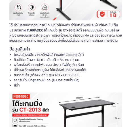
โต๊ะทั่วไปอาจจัดวางอุปกรณ์เกมมิ่งได้ไม่ลงตัว ทำให้สายไฟรกและพื้นที่ใช้งานไม่เต็ม
ประสิทธิภาพ
FURRADEC โต๊ะเกมมิ่ง รุ่น CT-2013 สีดำ
ออกแบบมาเพื่อเกมเมอร์และ
ผู้ใช้งานคอมพิวเตอร์โดยเฉพาะ พร้อมที่วางแก้ว ที่แขวนหูฟัง และช่องร้อยสายไฟ ช่วย
ให้มุมเล่นเกมและทำงานดูเป็นระเบียบ สั่งซื้อวันนี้เพื่อยกระดับทุกช่วงเวลาการใช้งาน
ข้อมูลสินค้า
โครงสร้างผลิตจากเหล็กพ่นสี Powder Coating สีดำ
ท็อปโต๊ะผลิตจาก MDF เคลือบผิว PVC หนา 15 มม.
พร้อมช่องร้อยสายไฟ 2 ช่อง จัดสายไฟให้ดูเรียบร้อย
มีที่วางแก้วและที่แขวนหูฟัง ไม่เปลืองพื้นที่จัดวางบนโต๊ะ
ขนาดสินค้า (กว้าง x ลึก x สูง) 120 x 60 x 76 ซม.
รองรับน้ำหนักสูงสุด 40 กก. (แบบกระจายน้ำหนัก)
สีดำ