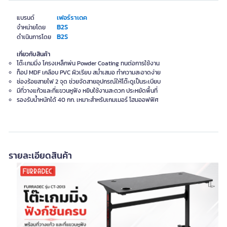
เฟอร์ราเดค
แบรนด์
B2S
จำหน่ายโดย
B2S
ดำเนินการโดย
เกี่ยวกับสินค้า
โต๊ะเกมมิ่ง โครงเหล็กพ่น Powder Coating ทนต่อการใช้งาน
ท็อป MDF เคลือบ PVC ผิวเรียบ สม่ำเสมอ ทำความสะอาดง่าย
ช่องร้อยสายไฟ 2 จุด ช่วยจัดสายอุปกรณ์ให้โต๊ะดูเป็นระเบียบ
มีที่วางแก้วและที่แขวนหูฟัง หยิบใช้งานสะดวก ประหยัดพื้นที่
รองรับน้ำหนักได้ 40 กก. เหมาะสำหรับเกมเมอร์ โฮมออฟฟิศ
รายละเอียดสินค้า