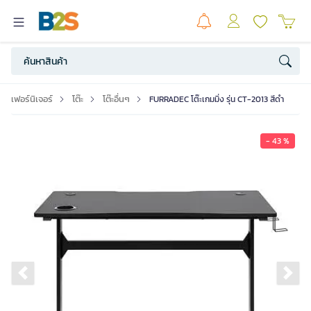
เฟอร์นิเจอร์
โต๊ะ
โต๊ะอื่นๆ
FURRADEC โต๊ะเกมมิ่ง รุ่น CT-2013 สีดำ
- 43 %
Previous slide
Ne