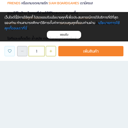
FRIENDS
หรือเกมจดหมายรัก
SIAM BOARDGAMES
เรามีครบ!
ของใช้ในบ้าน ไอเทมที่ช่วยให้ชีวิตสะดวกสบายขึ้น
เว็บไซต์นี้มีการใช้คุกกี้ โปรดยอมรับนโยบายคุกกี้เพื่อประสบการณ์การใช้บริการที่ดีที่สุด
ที่ B2S เรามี
ของใช้ในบ้าน
ครบครัน ไม่ว่าจะเป็นกาต้มน้ำ
Anitech
, เครื่องฟอกอากาศ
นโยบายการใช้
ของท่าน ท่านสามารถศึกษาวิธีการตั้งค่าการควบคุมคุกกี้ของท่านผ่าน
Xiaomi
, หน้ากากอนามัยทางการแพทย์
Double A Care
และสินค้าอื่น ๆ อีกมากมาย
คุกกี้ของเราที่นี่
ให้คุณเลือกสรร
ยอมรับ
ไอทีและแก็ดเจ็ต ล้ำสมัย ตอบโจทย์ทุกไลฟ์สไตล์
B2S ได้คัดสรรสินค้า
ไอทีและแก็ดเจ็ต
คุณภาพเยี่ยมมาให้คุณเลือกสรร เพื่อตอบโจทย์
ทุกไลฟ์สไตล์ดิจิทัล ไม่ว่าจะเป็น เครื่องทำลายเอกสาร
NEO
เพื่อความปลอดภัยของ
เพิ่มสินค้า
ข้อมูล, เอ็กซ์เทอนัลฮาร์ดดิสก์
WD
, หรือ คีย์บอร์ดไร้สายเมาส์คอมโบ
GEEZER
ที่ช่วย
ให้การทำงานของคุณสะดวกสบายยิ่งขึ้น
เฟอร์นิเจอร์ดีไซน์ครบฟังก์ชั่น
นอกจากนี้ B2S ยังมี
เฟอร์นิเจอร์
ครบทุกฟังก์ชันให้คุณได้เลือกสรรเพื่อตกแต่งบ้าน
และที่ทำงาน ไม่ว่าจะเป็นโต๊ะทำงานพับได้ จากแบรนด์
ONE
หรือ เก้าอี้ทำงาน
Furradec
ก็มีให้เลือกครบครัน
โปรโมชั่นและสิทธิพิเศษ
B2S จัดเต็มโปรโมชั่นและสิทธิพิเศษมากมายให้คุณเลือกช้อปออนไลน์ได้อย่างจุใจ
อัปเดตทุกเดือนกับแคมเปญลดราคาแรง
ทั้งสินค้าเครื่องเขียน หนังสือขายดี และไอเทมไลฟ์สไตล์สุดชิค พร้อมคูปองส่วนลด
และดีลพิเศษเมื่อช้อปผ่าน B2S.co.th เท่านั้น นอกจากนี้ B2S ยังใจดีส่งฟรีทั่วประเทศ
*เมื่อสั่งครบขั้นต่ำที่บริษัทกำหนด