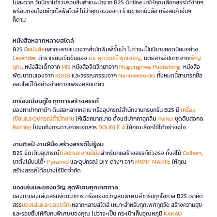
ไม่สะดวก วันนี้เราได้รวบรวมสินค้าแนะนำจาก B2S Online มาให้คุณเลือกสรรได้ง่ายๆ
พร้อมตอบโจทย์ทุกไลฟ์สไตล์ ไม่ว่าคุณจะมองหา ร้านขายหนังสือ หรือสินค้าอื่นๆ
ก็ตาม
หนังสือหลากหลายสไตล์
B2S มี
หนังสือ
หลากหลายแนวจากสำนักพิมพ์ชั้นนำ ไม่ว่าจะเป็นนิยายยอดนิยมอย่าง
Lavender
, ตำราเรียนเข้มข้นของ
ดร. ศุภวัฒน์ พุกเจริญ
, นิตยสารอัปเดตจาก
เพ็ญ
บุญ
, หนังสือเด็กจาก
MIS
หนังสือจิตวิทยาจาก
Mugunghwa Publishing
, หนังสือ
พัฒนาตนเองจาก
KOOB
และวรรณกรรมจาก
Nanmeebooks
ทั้งหมดนี้สามารถซื้อ
ออนไลน์ได้อย่างง่ายดายเพียงคลิกเดียว
เครื่องเขียนคู่ใจ ทุกการสร้างสรรค์
มองหาปากกาดีๆ ดินสอหลากหลาย หรืออุปกรณ์สำนักงานครบครัน B2S มี
เครื่อง
เขียนและอุปกรณ์สำนักงาน
ให้เลือกมากมาย ตั้งแต่ปากกาลูกลื่น
Parker
ชุดดินสอกด
Rotring
ไปจนถึงกระดาษถ่ายเอกสาร
DOUBLE A
ให้คุณเลือกใช้ได้อย่างจุใจ
งานศิลป์ งานฝีมือ สร้างสรรค์ไม่รู้จบ
B2S จัดเต็มอุปกรณ์
ศิลปะและงานฝีมือ
สำหรับคนสร้างสรรค์ตัวจริง ทั้งสีไม้
Colleen
,
ขาตั้งไม้บนโต๊ะ
Pyramid
และอุปกรณ์ DIY ต่างๆ จาก
MONT MARTE
ให้คุณ
สร้างสรรค์ได้อย่างไร้ขีดจำกัด
ของเล่นและของขวัญ สุดพิเศษทุกเทศกาล
มองหาของเล่นเสริมพัฒนาการ หรือของขวัญสุดพิเศษสำหรับทุกโอกาส B2S เราคัด
สรร
ของเล่นและของขวัญ
หลากหลายสไตล์ เหมาะสำหรับทุกเพศทุกวัย สร้างความสุข
และรอยยิ้มให้กับคนพิเศษของคุณ ไม่ว่าจะเป็น กระเป๋าเก็บอุณหภูมิ
KAKAO