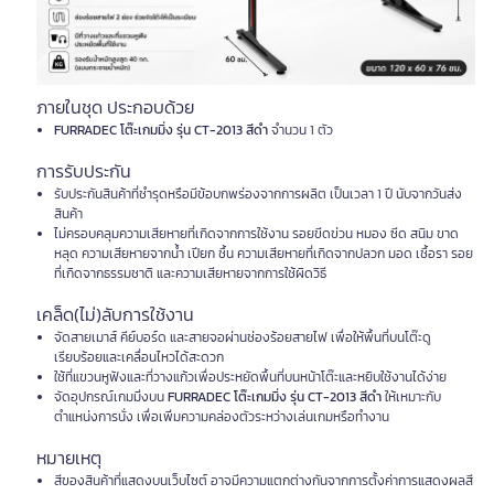
ภายในชุด ประกอบด้วย
FURRADEC โต๊ะเกมมิ่ง รุ่น CT-2013 สีดำ
จำนวน 1 ตัว
การรับประกัน
รับประกันสินค้าที่ชำรุดหรือมีข้อบกพร่องจากการผลิต เป็นเวลา 1 ปี นับจากวันส่ง
สินค้า
ไม่ครอบคลุมความเสียหายที่เกิดจากการใช้งาน รอยขีดข่วน หมอง ซีด สนิม ขาด
หลุด ความเสียหายจากน้ำ เปียก ชื้น ความเสียหายที่เกิดจากปลวก มอด เชื้อรา รอย
ที่เกิดจากธรรมชาติ และความเสียหายจากการใช้ผิดวิธี
เคล็ด(ไม่)ลับการใช้งาน
จัดสายเมาส์ คีย์บอร์ด และสายจอผ่านช่องร้อยสายไฟ เพื่อให้พื้นที่บนโต๊ะดู
เรียบร้อยและเคลื่อนไหวได้สะดวก
ใช้ที่แขวนหูฟังและที่วางแก้วเพื่อประหยัดพื้นที่บนหน้าโต๊ะและหยิบใช้งานได้ง่าย
จัดอุปกรณ์เกมมิ่งบน
FURRADEC โต๊ะเกมมิ่ง รุ่น CT-2013 สีดำ
ให้เหมาะกับ
ตำแหน่งการนั่ง เพื่อเพิ่มความคล่องตัวระหว่างเล่นเกมหรือทำงาน
หมายเหตุ
สีของสินค้าที่แสดงบนเว็บไซต์ อาจมีความแตกต่างกันจากการตั้งค่าการแสดงผลสี