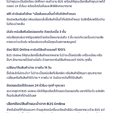
ไม่ว่าคุณจะเป็นนักเรียน นักศึกษา คนทำงาน B2S พร้อมให้คุณเลือกสินค้าคุณภาพได้
ตลอด 24 ชั่วโมง พร้อมโปรโมชั่นและสิทธิพิเศษมากมาย
ฟรี! ค่าจัดส่งทั่วไทย *เมื่อสั่งครบขั้นต่ำที่บริษัทกำหนด
ช้อปเพลินเกินคุ้ม! เพียงมียอดสั่งซื้อสินค้าขั้นต่ำที่บริษัทกำหนด รับสิทธิ์ส่งฟรีถึงบ้าน
ไม่ต้องจ่ายเพิ่ม
มั่นใจ หนังสือถึงมือปลอดภัย ด้วยบับเบิ้ล 3 ชั้น
หนังสือทุกเล่มจากบีทูเอสห่อด้วยบับเบิ้ลหนาแน่นถึง 3 ชั้น หมดกังวลเรื่องความเสีย
หายระหว่างจัดส่ง พร้อมส่งตรงถึงมือคุณในสภาพสมบูรณ์
ช้อป B2S Online การันตีสินค้าของแท้ 100%
B2S Online ให้คุณเลือกซื้อสินค้าหลากหลาย ไม่ว่าจะเป็นหนังสือ เครื่องเขียน หรือ
อื่นๆ อีกมากมายได้อย่างมั่นใจ ด้วยการการันตีสินค้าของแท้ 100% ทุกชิ้น
เปลี่ยน/คืนสินค้าง่าย ภายใน 14 วัน
ซื้อไปแล้วไม่ตรงใจ? ไม่ว่าจะเป็นหนังสือที่เลือกผิด หรือสินค้ามีปัญหา คุณสามารถ
เปลี่ยนหรือคืนสินค้าได้ง่าย ๆ ภายใน 14 วันนับจากวันที่ได้รับสินค้า
ช้อปออนไลน์ได้ตลอด 24 ชั่วโมง ทุกที่ ทุกเวลา
สะดวกสุดๆ! B2S online เปิดให้คุณช้อปได้ตลอดวันตลอดคืน อยากได้อะไร แค่คลิก
ก็รอรับสินค้าที่บ้านได้เลย!
เลือกช้อปสินค้าแนะนำจาก B2S Online
สำหรับใครที่กำลังมองหา ร้านอุปกรณ์เครื่องเขียนใกล้ฉัน หรืออยากแวะร้าน B2S แต่