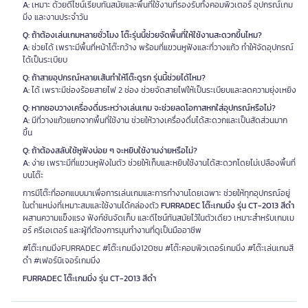
A:
เหมาะ ด้วยดีไซน์เรียบทันสมัยและพื้นที่ใช้งานที่รองรับทั้งคอมพิวเตอร์ อุปกรณ์เกม
มิ่ง และงานประจำวัน
Q: ถ้าต้องเล่นเกมหลายชั่วโมง โต๊ะรุ่นนี้ช่วยจัดพื้นที่ให้ใช้งานสะดวกขึ้นไหม?
A:
ช่วยได้ เพราะมีพื้นที่หน้าโต๊ะกว้าง พร้อมที่แขวนหูฟังและที่วางแก้ว ทำให้จัดอุปกรณ์
ได้เป็นระเบียบ
Q: ถ้าสายอุปกรณ์หลายเส้นทำให้โต๊ะดูรก รุ่นนี้ช่วยได้ไหม?
A:
ได้ เพราะมีช่องร้อยสายไฟ 2 ช่อง ช่วยจัดสายไฟให้เป็นระเบียบและลดความยุ่งเหยิง
Q: หากชอบวางเครื่องดื่มระหว่างเล่นเกม จะช่วยลดโอกาสหกใส่อุปกรณ์หรือไม่?
A:
มีที่วางแก้วแยกจากพื้นที่ใช้งาน ช่วยให้วางเครื่องดื่มได้สะดวกและเป็นสัดส่วนมาก
ขึ้น
Q: ถ้าต้องสลับใช้หูฟังบ่อย ๆ จะหยิบใช้งานง่ายหรือไม่?
A:
ง่าย เพราะมีที่แขวนหูฟังในตัว ช่วยให้เก็บและหยิบใช้งานได้สะดวกโดยไม่เปลืองพื้นที่
บนโต๊ะ
การมีโต๊ะที่ออกแบบมาเพื่อการเล่นเกมและการทำงานโดยเฉพาะ ช่วยให้ทุกอุปกรณ์อยู่
ในตำแหน่งที่เหมาะสมและใช้งานได้คล่องตัว
FURRADEC โต๊ะเกมมิ่ง รุ่น CT-2013 สีดำ
ผสานความแข็งแรง ฟังก์ชันจัดเก็บ และดีไซน์ทันสมัยไว้ในตัวเดียว เหมาะสำหรับเกมเม
อร์ ครีเอเตอร์ และผู้ที่ต้องการมุมทำงานที่ดูเป็นมืออาชีพ
#โต๊ะเกมมิ่งFURRADEC #โต๊ะเกมมิ่ง120ซม #โต๊ะคอมพิวเตอร์เกมมิ่ง #โต๊ะเล่นเกมสี
ดำ #เฟอร์นิเจอร์เกมมิ่ง
FURRADEC โต๊ะเกมมิ่ง รุ่น CT-2013 สีดำ