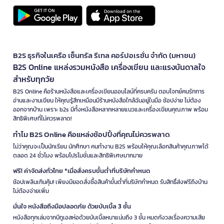
B2S ธุรกิจในเครือ เซ็นทรัล รีเทล คอร์ปอเรชั่น จำกัด (มหาชน)
B2S Online แหล่งรวมหนังสือ เครื่องเขียน และแรงบันดาลใจ
สำหรับทุกวัย
B2S Online คือร้านหนังสือและเครื่องเขียนออนไลน์ที่ครบครัน ตอบโจทย์คนรักการ
อ่านและงานเขียน ให้คุณรู้สึกเหมือนมีร้านหนังสือใกล้ฉันอยู่ในมือ ช้อปง่าย ไม่ต้อง
ออกจากบ้าน เพราะ b2s มีทั้งหนังสือหลากหลายแนวและเครื่องเขียนคุณภาพ พร้อม
สิทธิพิเศษที่ไม่ควรพลาด!
ทำไม B2S Online คือแหล่งช้อปปิ้งที่คุณไม่ควรพลาด
ไม่ว่าคุณจะเป็นนักเรียน นักศึกษา คนทำงาน B2S พร้อมให้คุณเลือกสินค้าคุณภาพได้
ตลอด 24 ชั่วโมง พร้อมโปรโมชั่นและสิทธิพิเศษมากมาย
ฟรี! ค่าจัดส่งทั่วไทย *เมื่อสั่งครบขั้นต่ำที่บริษัทกำหนด
ช้อปเพลินเกินคุ้ม! เพียงมียอดสั่งซื้อสินค้าขั้นต่ำที่บริษัทกำหนด รับสิทธิ์ส่งฟรีถึงบ้าน
ไม่ต้องจ่ายเพิ่ม
มั่นใจ หนังสือถึงมือปลอดภัย ด้วยบับเบิ้ล 3 ชั้น
หนังสือทุกเล่มจากบีทูเอสห่อด้วยบับเบิ้ลหนาแน่นถึง 3 ชั้น หมดกังวลเรื่องความเสีย