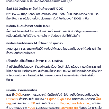
หายระหว่างจัดส่ง พร้อมส่งตรงถึงมือคุณในสภาพสมบูรณ์
ช้อป B2S Online การันตีสินค้าของแท้ 100%
B2S Online ให้คุณเลือกซื้อสินค้าหลากหลาย ไม่ว่าจะเป็นหนังสือ เครื่องเขียน หรือ
อื่นๆ อีกมากมายได้อย่างมั่นใจ ด้วยการการันตีสินค้าของแท้ 100% ทุกชิ้น
เปลี่ยน/คืนสินค้าง่าย ภายใน 14 วัน
ซื้อไปแล้วไม่ตรงใจ? ไม่ว่าจะเป็นหนังสือที่เลือกผิด หรือสินค้ามีปัญหา คุณสามารถ
เปลี่ยนหรือคืนสินค้าได้ง่าย ๆ ภายใน 14 วันนับจากวันที่ได้รับสินค้า
ช้อปออนไลน์ได้ตลอด 24 ชั่วโมง ทุกที่ ทุกเวลา
สะดวกสุดๆ! B2S online เปิดให้คุณช้อปได้ตลอดวันตลอดคืน อยากได้อะไร แค่คลิก
ก็รอรับสินค้าที่บ้านได้เลย!
เลือกช้อปสินค้าแนะนำจาก B2S Online
สำหรับใครที่กำลังมองหา ร้านอุปกรณ์เครื่องเขียนใกล้ฉัน หรืออยากแวะร้าน B2S แต่
ไม่สะดวก วันนี้เราได้รวบรวมสินค้าแนะนำจาก B2S Online มาให้คุณเลือกสรรได้ง่ายๆ
พร้อมตอบโจทย์ทุกไลฟ์สไตล์ ไม่ว่าคุณจะมองหา ร้านขายหนังสือ หรือสินค้าอื่นๆ
ก็ตาม
หนังสือหลากหลายสไตล์
B2S มี
หนังสือ
หลากหลายแนวจากสำนักพิมพ์ชั้นนำ ไม่ว่าจะเป็นนิยายยอดนิยมอย่าง
Lavender
, ตำราเรียนเข้มข้นของ
ดร. ศุภวัฒน์ พุกเจริญ
, นิตยสารอัปเดตจาก
เพ็ญ
บุญ
, หนังสือเด็กจาก
MIS
หนังสือจิตวิทยาจาก
Mugunghwa Publishing
, หนังสือ
พัฒนาตนเองจาก
KOOB
และวรรณกรรมจาก
Nanmeebooks
ทั้งหมดนี้สามารถซื้อ