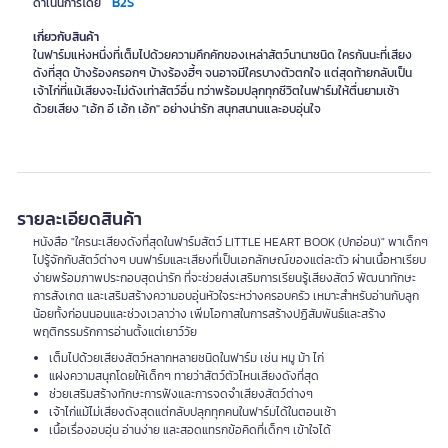
B2S
ดำเนินการโดย
เกี่ยวกับสินค้า
ในฟาร์มแห่งหนึ่งที่เต็มไปด้วยความคึกคักของเหล่าสัตว์นานาชนิด ใครกันนะที่เสียง
ดังที่สุด บ้างร้องครอกๆ บ้างร้องฮี้ๆ จนอาจมีใครบางตัวตกใจ แต่สุดท้ายกลับเป็น
เจ้าไก่ที่แม้เสียงจะไม่ดังเท่าสัตว์อื่น ทว่าพร้อมปลุกทุกชีวิตในฟาร์มให้ตื่นยามเช้า
ด้วยเสียง "เอ้ก อี เอ้ก เอ้ก" อย่างน่ารัก สนุกสนานและอบอุ่นใจ
รายละเอียดสินค้า
หนังสือ "ใครนะเสียงดังที่สุดในฟาร์มสัตว์ LITTLE HEART BOOK (ปกอ่อน)" พาเด็กๆ
ไปรู้จักกับสัตว์ต่างๆ บนฟาร์มและเสียงที่เป็นเอกลักษณ์ของแต่ละตัว ผ่านเนื้อหาเรียบ
ง่ายพร้อมภาพประกอบสุดน่ารัก ที่จะช่วยส่งเสริมการเรียนรู้เสียงสัตว์ พัฒนาทักษะ
การสังเกต และเสริมสร้างความอบอุ่นหัวใจระหว่างครอบครัว เหมาะสำหรับอ่านกับลูก
น้อยทั้งก่อนนอนและช่วงเวลาว่าง เพิ่มโอกาสในการสร้างปฏิสัมพันธ์และสร้าง
พฤติกรรมรักการอ่านตั้งแต่เยาว์วัย
เต็มไปด้วยเสียงสัตว์หลากหลายชนิดในฟาร์ม เช่น หมู ม้า ไก่
แฝงความสนุกโดยให้เด็กๆ ทายว่าสัตว์ตัวไหนเสียงดังที่สุด
ช่วยเสริมสร้างทักษะการฟังและการจดจำเสียงสัตว์ต่างๆ
เจ้าไก่แม้ไม่เสียงดังสุดแต่กลับปลุกทุกคนในฟาร์มได้ในตอนเช้า
เนื้อเรื่องอบอุ่น อ่านง่าย และสอดแทรกข้อคิดที่เด็กๆ เข้าใจได้