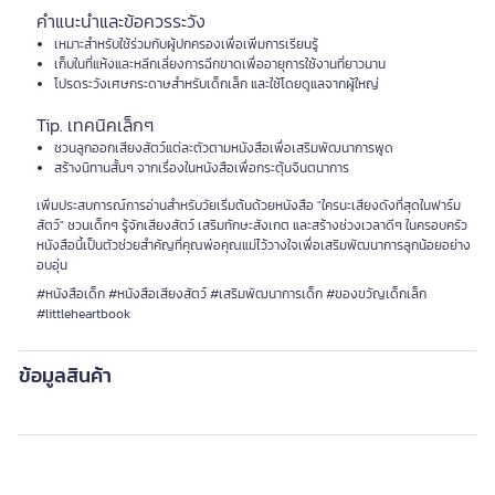
คำแนะนำและข้อควรระวัง
เหมาะสำหรับใช้ร่วมกับผู้ปกครองเพื่อเพิ่มการเรียนรู้
เก็บในที่แห้งและหลีกเลี่ยงการฉีกขาดเพื่ออายุการใช้งานที่ยาวนาน
โปรดระวังเศษกระดาษสำหรับเด็กเล็ก และใช้โดยดูแลจากผู้ใหญ่
Tip. เทคนิคเล็กๆ
ชวนลูกออกเสียงสัตว์แต่ละตัวตามหนังสือเพื่อเสริมพัฒนาการพูด
สร้างนิทานสั้นๆ จากเรื่องในหนังสือเพื่อกระตุ้นจินตนาการ
เพิ่มประสบการณ์การอ่านสำหรับวัยเริ่มต้นด้วยหนังสือ "ใครนะเสียงดังที่สุดในฟาร์ม
สัตว์" ชวนเด็กๆ รู้จักเสียงสัตว์ เสริมทักษะสังเกต และสร้างช่วงเวลาดีๆ ในครอบครัว
หนังสือนี้เป็นตัวช่วยสำคัญที่คุณพ่อคุณแม่ไว้วางใจเพื่อเสริมพัฒนาการลูกน้อยอย่าง
อบอุ่น
#หนังสือเด็ก #หนังสือเสียงสัตว์ #เสริมพัฒนาการเด็ก #ของขวัญเด็กเล็ก
#littleheartbook
ข้อมูลสินค้า