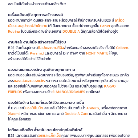
ออนไลน์ได้อย่างง่ายดายเพียงคลิกเดียว
เครื่องเขียนคู่ใจ ทุกการสร้างสรรค์
มองหาปากกาดีๆ ดินสอหลากหลาย หรืออุปกรณ์สำนักงานครบครัน B2S มี
เครื่อง
เขียนและอุปกรณ์สำนักงาน
ให้เลือกมากมาย ตั้งแต่ปากกาลูกลื่น
Parker
ชุดดินสอกด
Rotring
ไปจนถึงกระดาษถ่ายเอกสาร
DOUBLE A
ให้คุณเลือกใช้ได้อย่างจุใจ
งานศิลป์ งานฝีมือ สร้างสรรค์ไม่รู้จบ
B2S จัดเต็มอุปกรณ์
ศิลปะและงานฝีมือ
สำหรับคนสร้างสรรค์ตัวจริง ทั้งสีไม้
Colleen
,
ขาตั้งไม้บนโต๊ะ
Pyramid
และอุปกรณ์ DIY ต่างๆ จาก
MONT MARTE
ให้คุณ
สร้างสรรค์ได้อย่างไร้ขีดจำกัด
ของเล่นและของขวัญ สุดพิเศษทุกเทศกาล
มองหาของเล่นเสริมพัฒนาการ หรือของขวัญสุดพิเศษสำหรับทุกโอกาส B2S เราคัด
สรร
ของเล่นและของขวัญ
หลากหลายสไตล์ เหมาะสำหรับทุกเพศทุกวัย สร้างความสุข
และรอยยิ้มให้กับคนพิเศษของคุณ ไม่ว่าจะเป็น กระเป๋าเก็บอุณหภูมิ
KAKAO
FRIENDS
หรือเกมจดหมายรัก
SIAM BOARDGAMES
เรามีครบ!
ของใช้ในบ้าน ไอเทมที่ช่วยให้ชีวิตสะดวกสบายขึ้น
ที่ B2S เรามี
ของใช้ในบ้าน
ครบครัน ไม่ว่าจะเป็นกาต้มน้ำ
Anitech
, เครื่องฟอกอากาศ
Xiaomi
, หน้ากากอนามัยทางการแพทย์
Double A Care
และสินค้าอื่น ๆ อีกมากมาย
ให้คุณเลือกสรร
ไอทีและแก็ดเจ็ต ล้ำสมัย ตอบโจทย์ทุกไลฟ์สไตล์
B2S ได้คัดสรรสินค้า
ไอทีและแก็ดเจ็ต
คุณภาพเยี่ยมมาให้คุณเลือกสรร เพื่อตอบโจทย์