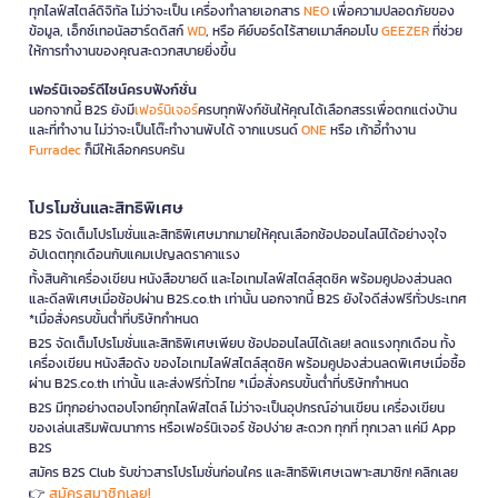
ทุกไลฟ์สไตล์ดิจิทัล ไม่ว่าจะเป็น เครื่องทำลายเอกสาร
NEO
เพื่อความปลอดภัยของ
ข้อมูล, เอ็กซ์เทอนัลฮาร์ดดิสก์
WD
, หรือ คีย์บอร์ดไร้สายเมาส์คอมโบ
GEEZER
ที่ช่วย
ให้การทำงานของคุณสะดวกสบายยิ่งขึ้น
เฟอร์นิเจอร์ดีไซน์ครบฟังก์ชั่น
นอกจากนี้ B2S ยังมี
เฟอร์นิเจอร์
ครบทุกฟังก์ชันให้คุณได้เลือกสรรเพื่อตกแต่งบ้าน
และที่ทำงาน ไม่ว่าจะเป็นโต๊ะทำงานพับได้ จากแบรนด์
ONE
หรือ เก้าอี้ทำงาน
Furradec
ก็มีให้เลือกครบครัน
โปรโมชั่นและสิทธิพิเศษ
B2S จัดเต็มโปรโมชั่นและสิทธิพิเศษมากมายให้คุณเลือกช้อปออนไลน์ได้อย่างจุใจ
อัปเดตทุกเดือนกับแคมเปญลดราคาแรง
ทั้งสินค้าเครื่องเขียน หนังสือขายดี และไอเทมไลฟ์สไตล์สุดชิค พร้อมคูปองส่วนลด
และดีลพิเศษเมื่อช้อปผ่าน B2S.co.th เท่านั้น นอกจากนี้ B2S ยังใจดีส่งฟรีทั่วประเทศ
*เมื่อสั่งครบขั้นต่ำที่บริษัทกำหนด
B2S จัดเต็มโปรโมชั่นและสิทธิพิเศษเพียบ ช้อปออนไลน์ได้เลย! ลดแรงทุกเดือน ทั้ง
เครื่องเขียน หนังสือดัง ของไอเทมไลฟ์สไตล์สุดชิค พร้อมคูปองส่วนลดพิเศษเมื่อซื้อ
ผ่าน B2S.co.th เท่านั้น และส่งฟรีทั่วไทย *เมื่อสั่งครบขั้นต่ำที่บริษัทกำหนด
B2S มีทุกอย่างตอบโจทย์ทุกไลฟ์สไตล์ ไม่ว่าจะเป็นอุปกรณ์อ่านเขียน เครื่องเขียน
ของเล่นเสริมพัฒนาการ หรือเฟอร์นิเจอร์ ช้อปง่าย สะดวก ทุกที่ ทุกเวลา แค่มี App
B2S
สมัคร B2S Club รับข่าวสารโปรโมชั่นก่อนใคร และสิทธิพิเศษเฉพาะสมาชิก! คลิกเลย
สมัครสมาชิกเลย!
👉