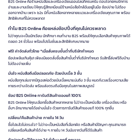
B2S Online คือร้านหนังสือและเครื่องเขียนออนไลน์ที่ครบครัน ตอบโจทย์คนรักการ
อ่านและงานเขียน ให้คุณรู้สึกเหมือนมีร้านหนังสือใกล้ฉันอยู่ในมือ ช้อปง่าย ไม่ต้อง
ออกจากบ้าน เพราะ b2s มีทั้งหนังสือหลากหลายแนวและเครื่องเขียนคุณภาพ พร้อม
สิทธิพิเศษที่ไม่ควรพลาด!
ทำไม B2S Online คือแหล่งช้อปปิ้งที่คุณไม่ควรพลาด
ไม่ว่าคุณจะเป็นนักเรียน นักศึกษา คนทำงาน B2S พร้อมให้คุณเลือกสินค้าคุณภาพได้
ตลอด 24 ชั่วโมง พร้อมโปรโมชั่นและสิทธิพิเศษมากมาย
ฟรี! ค่าจัดส่งทั่วไทย *เมื่อสั่งครบขั้นต่ำที่บริษัทกำหนด
ช้อปเพลินเกินคุ้ม! เพียงมียอดสั่งซื้อสินค้าขั้นต่ำที่บริษัทกำหนด รับสิทธิ์ส่งฟรีถึงบ้าน
ไม่ต้องจ่ายเพิ่ม
มั่นใจ หนังสือถึงมือปลอดภัย ด้วยบับเบิ้ล 3 ชั้น
หนังสือทุกเล่มจากบีทูเอสห่อด้วยบับเบิ้ลหนาแน่นถึง 3 ชั้น หมดกังวลเรื่องความเสีย
หายระหว่างจัดส่ง พร้อมส่งตรงถึงมือคุณในสภาพสมบูรณ์
ช้อป B2S Online การันตีสินค้าของแท้ 100%
B2S Online ให้คุณเลือกซื้อสินค้าหลากหลาย ไม่ว่าจะเป็นหนังสือ เครื่องเขียน หรือ
อื่นๆ อีกมากมายได้อย่างมั่นใจ ด้วยการการันตีสินค้าของแท้ 100% ทุกชิ้น
เปลี่ยน/คืนสินค้าง่าย ภายใน 14 วัน
ซื้อไปแล้วไม่ตรงใจ? ไม่ว่าจะเป็นหนังสือที่เลือกผิด หรือสินค้ามีปัญหา คุณสามารถ
เปลี่ยนหรือคืนสินค้าได้ง่าย ๆ ภายใน 14 วันนับจากวันที่ได้รับสินค้า
ช้อปออนไลน์ได้ตลอด 24 ชั่วโมง ทุกที่ ทุกเวลา