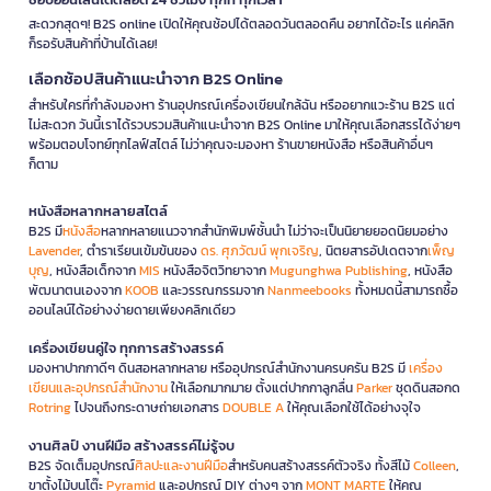
สะดวกสุดๆ! B2S online เปิดให้คุณช้อปได้ตลอดวันตลอดคืน อยากได้อะไร แค่คลิก
ก็รอรับสินค้าที่บ้านได้เลย!
เลือกช้อปสินค้าแนะนำจาก B2S Online
สำหรับใครที่กำลังมองหา ร้านอุปกรณ์เครื่องเขียนใกล้ฉัน หรืออยากแวะร้าน B2S แต่
ไม่สะดวก วันนี้เราได้รวบรวมสินค้าแนะนำจาก B2S Online มาให้คุณเลือกสรรได้ง่ายๆ
พร้อมตอบโจทย์ทุกไลฟ์สไตล์ ไม่ว่าคุณจะมองหา ร้านขายหนังสือ หรือสินค้าอื่นๆ
ก็ตาม
หนังสือหลากหลายสไตล์
B2S มี
หนังสือ
หลากหลายแนวจากสำนักพิมพ์ชั้นนำ ไม่ว่าจะเป็นนิยายยอดนิยมอย่าง
Lavender
, ตำราเรียนเข้มข้นของ
ดร. ศุภวัฒน์ พุกเจริญ
, นิตยสารอัปเดตจาก
เพ็ญ
บุญ
, หนังสือเด็กจาก
MIS
หนังสือจิตวิทยาจาก
Mugunghwa Publishing
, หนังสือ
พัฒนาตนเองจาก
KOOB
และวรรณกรรมจาก
Nanmeebooks
ทั้งหมดนี้สามารถซื้อ
ออนไลน์ได้อย่างง่ายดายเพียงคลิกเดียว
เครื่องเขียนคู่ใจ ทุกการสร้างสรรค์
มองหาปากกาดีๆ ดินสอหลากหลาย หรืออุปกรณ์สำนักงานครบครัน B2S มี
เครื่อง
เขียนและอุปกรณ์สำนักงาน
ให้เลือกมากมาย ตั้งแต่ปากกาลูกลื่น
Parker
ชุดดินสอกด
Rotring
ไปจนถึงกระดาษถ่ายเอกสาร
DOUBLE A
ให้คุณเลือกใช้ได้อย่างจุใจ
งานศิลป์ งานฝีมือ สร้างสรรค์ไม่รู้จบ
B2S จัดเต็มอุปกรณ์
ศิลปะและงานฝีมือ
สำหรับคนสร้างสรรค์ตัวจริง ทั้งสีไม้
Colleen
,
ขาตั้งไม้บนโต๊ะ
Pyramid
และอุปกรณ์ DIY ต่างๆ จาก
MONT MARTE
ให้คุณ