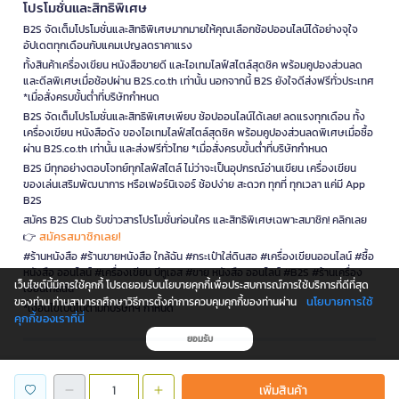
โปรโมชั่นและสิทธิพิเศษ
B2S จัดเต็มโปรโมชั่นและสิทธิพิเศษมากมายให้คุณเลือกช้อปออนไลน์ได้อย่างจุใจ
อัปเดตทุกเดือนกับแคมเปญลดราคาแรง
ทั้งสินค้าเครื่องเขียน หนังสือขายดี และไอเทมไลฟ์สไตล์สุดชิค พร้อมคูปองส่วนลด
และดีลพิเศษเมื่อช้อปผ่าน B2S.co.th เท่านั้น นอกจากนี้ B2S ยังใจดีส่งฟรีทั่วประเทศ
*เมื่อสั่งครบขั้นต่ำที่บริษัทกำหนด
B2S จัดเต็มโปรโมชั่นและสิทธิพิเศษเพียบ ช้อปออนไลน์ได้เลย! ลดแรงทุกเดือน ทั้ง
เครื่องเขียน หนังสือดัง ของไอเทมไลฟ์สไตล์สุดชิค พร้อมคูปองส่วนลดพิเศษเมื่อซื้อ
ผ่าน B2S.co.th เท่านั้น และส่งฟรีทั่วไทย *เมื่อสั่งครบขั้นต่ำที่บริษัทกำหนด
B2S มีทุกอย่างตอบโจทย์ทุกไลฟ์สไตล์ ไม่ว่าจะเป็นอุปกรณ์อ่านเขียน เครื่องเขียน
ของเล่นเสริมพัฒนาการ หรือเฟอร์นิเจอร์ ช้อปง่าย สะดวก ทุกที่ ทุกเวลา แค่มี App
B2S
สมัคร B2S Club รับข่าวสารโปรโมชั่นก่อนใคร และสิทธิพิเศษเฉพาะสมาชิก! คลิกเลย
สมัครสมาชิกเลย!
👉
#ร้านหนังสือ #ร้านขายหนังสือ ใกล้ฉัน #กระเป๋าใส่ดินสอ #เครื่องเขียนออนไลน์ #ซื้อ
หนังสือ ออนไลน์ #เครื่องเขียน บีทูเอส #ขาย หนังสือ ออนไลน์ #B2S #ร้านเครื่อง
เว็บไซต์นี้มีการใช้คุกกี้ โปรดยอมรับนโยบายคุกกี้เพื่อประสบการณ์การใช้บริการที่ดีที่สุด
เขียนใกล้ฉัน
นโยบายการใช้
ของท่าน ท่านสามารถศึกษาวิธีการตั้งค่าการควบคุมคุกกี้ของท่านผ่าน
*เงื่อนไขเป็นไปตามที่บริษัทฯ กำหนด
คุกกี้ของเราที่นี่
ยอมรับ
is a company operating under
เพิ่มสินค้า