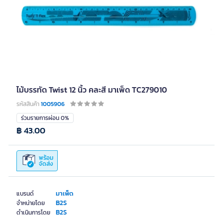
ไม้บรรทัด Twist 12 นิ้ว คละสี มาเพ็ด TC279010
รหัสสินค้า
1005906
ร่วมรายการผ่อน 0%
฿ 43.00
พร้อม
จัดส่ง
มาเพ็ด
แบรนด์
B2S
จำหน่ายโดย
B2S
ดำเนินการโดย