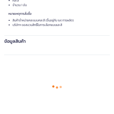
คละสี
จำนวน 1 อัน
หมายเหตุการสั่งซื้อ
สินค้าจำหน่ายคละแบบคละสี (ขึ้นอยู่กับ lot การผลิต)
บริษัทฯ ขอสงวนสิทธิ์ในการเลือกแบบและสี
ข้อมูลสินค้า