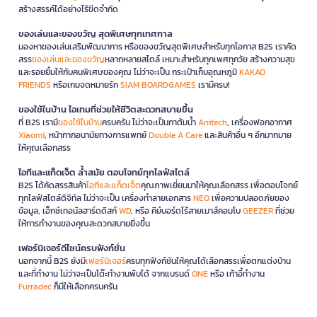
สร้างสรรค์ได้อย่างไร้ขีดจำกัด
ของเล่นและของขวัญ สุดพิเศษทุกเทศกาล
มองหาของเล่นเสริมพัฒนาการ หรือของขวัญสุดพิเศษสำหรับทุกโอกาส B2S เราคัด
สรร
ของเล่นและของขวัญ
หลากหลายสไตล์ เหมาะสำหรับทุกเพศทุกวัย สร้างความสุข
และรอยยิ้มให้กับคนพิเศษของคุณ ไม่ว่าจะเป็น กระเป๋าเก็บอุณหภูมิ
KAKAO
FRIENDS
หรือเกมจดหมายรัก
SIAM BOARDGAMES
เรามีครบ!
ของใช้ในบ้าน ไอเทมที่ช่วยให้ชีวิตสะดวกสบายขึ้น
ที่ B2S เรามี
ของใช้ในบ้าน
ครบครัน ไม่ว่าจะเป็นกาต้มน้ำ
Anitech
, เครื่องฟอกอากาศ
Xiaomi
, หน้ากากอนามัยทางการแพทย์
Double A Care
และสินค้าอื่น ๆ อีกมากมาย
ให้คุณเลือกสรร
ไอทีและแก็ดเจ็ต ล้ำสมัย ตอบโจทย์ทุกไลฟ์สไตล์
B2S ได้คัดสรรสินค้า
ไอทีและแก็ดเจ็ต
คุณภาพเยี่ยมมาให้คุณเลือกสรร เพื่อตอบโจทย์
ทุกไลฟ์สไตล์ดิจิทัล ไม่ว่าจะเป็น เครื่องทำลายเอกสาร
NEO
เพื่อความปลอดภัยของ
ข้อมูล, เอ็กซ์เทอนัลฮาร์ดดิสก์
WD
, หรือ คีย์บอร์ดไร้สายเมาส์คอมโบ
GEEZER
ที่ช่วย
ให้การทำงานของคุณสะดวกสบายยิ่งขึ้น
เฟอร์นิเจอร์ดีไซน์ครบฟังก์ชั่น
นอกจากนี้ B2S ยังมี
เฟอร์นิเจอร์
ครบทุกฟังก์ชันให้คุณได้เลือกสรรเพื่อตกแต่งบ้าน
และที่ทำงาน ไม่ว่าจะเป็นโต๊ะทำงานพับได้ จากแบรนด์
ONE
หรือ เก้าอี้ทำงาน
Furradec
ก็มีให้เลือกครบครัน