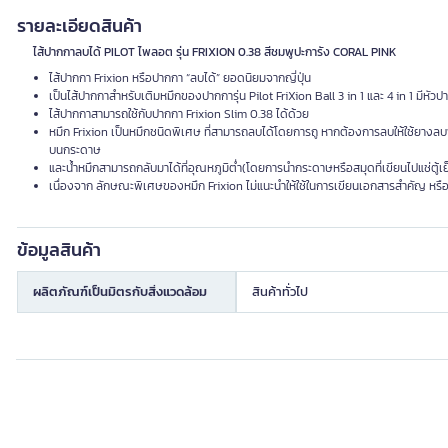
รายละเอียดสินค้า
ไส้ปากกาลบได้ PILOT ไพลอต รุ่น FRIXION 0.38 สีชมพูปะการัง CORAL PINK
ไส้ปากกา
Frixion
หรือปากกา
“
ลบได้
”
ยอดนิยมจากญี่ปุ่น
เป็นไส้ปากกาสำหรับเติมหมึกของปากการุ่น
Pilot FriXion Ball 3 in 1
และ
4 in 1
มีหัวป
ไส้ปากกาสามารถใช้กับปากกา
Frixion Slim 0.38
ได้ด้วย
หมึก
Frixion
เป็นหมึกชนิดพิเศษ ที่สามารถลบได้โดยการถู หากต้องการลบให้ใช้ยางล
บนกระดาษ
และน้ําหมึกสามารถกลับมาได้ที่อุณหภูมิต่ำ
(
โดยการนํากระดาษหรือสมุดที่เขียนไปแช่ตู้เย
เนื่องจาก ลักษณะพิเศษของหมึก
Frixion
ไม่แนะนําให้ใช้ในการเขียนเอกสารสำคัญ หรือ
ข้อมูลสินค้า
ผลิตภัณฑ์เป็นมิตรกับสิ่งแวดล้อม
สินค้าทั่วไป