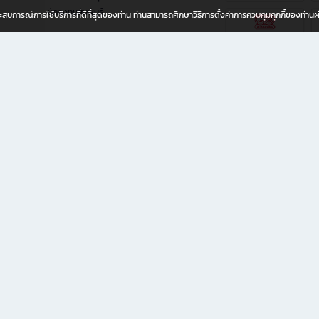
นักลงทุนสัมพันธ์
อประสบการณ์การใช้บริการที่ดีที่สุดของท่าน ท่านสามารถศึกษาวิธีการตั้งค่าการควบคุมคุกกี้ของท่าน
ทุกวัย
ขียน ให้คุณรู้สึกเหมือนมีร้านหนังสือใกล้ฉันอยู่ในมือ ช้อปง่าย ไม่ต้องออกจากบ้าน เพราะ b2
 ชั่วโมง พร้อมโปรโมชั่นและสิทธิพิเศษมากมาย
่ายเพิ่ม