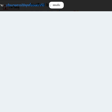
Verified by
นโยบายการใช้คุกกี้ของเราที่นี่
ผ่าน
ยอมรับ
ดาวน์โหลดแอป B2S
s มีทั้งหนังสือหลากหลายแนวและเครื่องเขียนคุณภาพ พร้อมสิทธิพิเศษที่ไม่ควรพลาด!