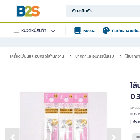
หมวดหมู่สินค้า
หนังสือ
ศิลปะและงานฝีมื
เครื่องเขียนและอุปกรณ์สำนักงาน
ปากกาและอุปกรณ์เสริม
ไส้ปากก
ไส
0.
รหัสสิ
แบรนด
ร่ว
หม