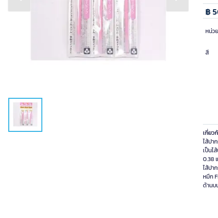
Previous slide
Next slide
฿ 5
หน่ว
สี
เกี่ยวก
ไส้ปาก
เป็นไส
0.38 
ไส้ปาก
หมึก 
ด้านบ