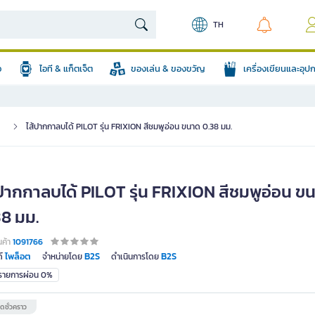
TH
อ
ไอที & แก็ตเจ็ต
ของเล่น & ของขวัญ
เครื่องเขียนและอุ
า
ไส้ปากกาลบได้ PILOT รุ่น FRIXION สีชมพูอ่อน ขนาด 0.38 มม.
้ปากกาลบได้ PILOT รุ่น FRIXION สีชมพูอ่อน ข
38 มม.
นค้า
1091766
ไพล็อต
B2S
B2S
์
จำหน่ายโดย
ดำเนินการโดย
มรายการผ่อน 0%
ดชั่วคราว