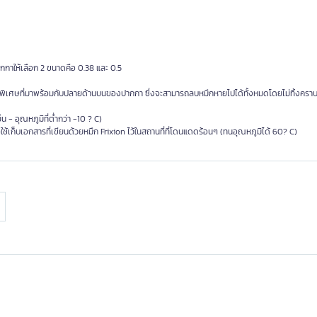
ากกาให้เลือก
2
ขนาดคือ
0.38
และ
0.5
บพิเศษที่มาพร้อมกับปลายด้านบนของปากกา ซึ่งจะสามารถลบหมึกหายไปได้ทั้งหมดโดยไม่ทิ้งคราบ
็น
-
อุณหภูมิที่ต่ำกว่า
-10 ? C)
ใช้เก็บเอกสารที่เขียนด้วยหมึก
Frixion
ไว้ในสถานที่ที่โดนแดดร้อนๆ
(
ทนอุณหภูมิได้
60? C)