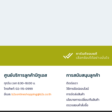
การันตีของแท้
เลือกช้อปได้อย่างมั่นใจ​
ศูนย์บริการลูกค้าบีทูเอส
การสนับสนุนลูกค้า
ทุกวัน เวลา 8.30-18.00 น.
ติดต่อเรา
โทรศัพท์: 02-115-0999
วิธีการช้อปออนไลน์
อีเมล:
b2sonlineshopping@b2s.co.th
การจัดส่งสินค้า
นโยบายการเปลี่ยน/คืนสินค้า
ตรวจสอบคำสั่งซื้อ