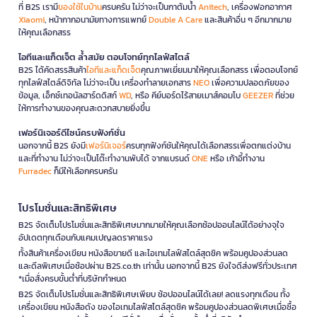
ที่ B2S เรามี
ของใช้ในบ้าน
ครบครัน ไม่ว่าจะเป็นกาต้มน้ำ
Anitech
, เครื่องฟอกอากาศ
Xiaomi
, หน้ากากอนามัยทางการแพทย์
Double A Care
และสินค้าอื่น ๆ อีกมากมาย
ให้คุณเลือกสรร
ไอทีและแก็ดเจ็ต ล้ำสมัย ตอบโจทย์ทุกไลฟ์สไตล์
B2S ได้คัดสรรสินค้า
ไอทีและแก็ดเจ็ต
คุณภาพเยี่ยมมาให้คุณเลือกสรร เพื่อตอบโจทย์
ทุกไลฟ์สไตล์ดิจิทัล ไม่ว่าจะเป็น เครื่องทำลายเอกสาร
NEO
เพื่อความปลอดภัยของ
ข้อมูล, เอ็กซ์เทอนัลฮาร์ดดิสก์
WD
, หรือ คีย์บอร์ดไร้สายเมาส์คอมโบ
GEEZER
ที่ช่วย
ให้การทำงานของคุณสะดวกสบายยิ่งขึ้น
เฟอร์นิเจอร์ดีไซน์ครบฟังก์ชั่น
นอกจากนี้ B2S ยังมี
เฟอร์นิเจอร์
ครบทุกฟังก์ชันให้คุณได้เลือกสรรเพื่อตกแต่งบ้าน
และที่ทำงาน ไม่ว่าจะเป็นโต๊ะทำงานพับได้ จากแบรนด์
ONE
หรือ เก้าอี้ทำงาน
Furradec
ก็มีให้เลือกครบครัน
โปรโมชั่นและสิทธิพิเศษ
B2S จัดเต็มโปรโมชั่นและสิทธิพิเศษมากมายให้คุณเลือกช้อปออนไลน์ได้อย่างจุใจ
อัปเดตทุกเดือนกับแคมเปญลดราคาแรง
ทั้งสินค้าเครื่องเขียน หนังสือขายดี และไอเทมไลฟ์สไตล์สุดชิค พร้อมคูปองส่วนลด
และดีลพิเศษเมื่อช้อปผ่าน B2S.co.th เท่านั้น นอกจากนี้ B2S ยังใจดีส่งฟรีทั่วประเทศ
*เมื่อสั่งครบขั้นต่ำที่บริษัทกำหนด
B2S จัดเต็มโปรโมชั่นและสิทธิพิเศษเพียบ ช้อปออนไลน์ได้เลย! ลดแรงทุกเดือน ทั้ง
เครื่องเขียน หนังสือดัง ของไอเทมไลฟ์สไตล์สุดชิค พร้อมคูปองส่วนลดพิเศษเมื่อซื้อ