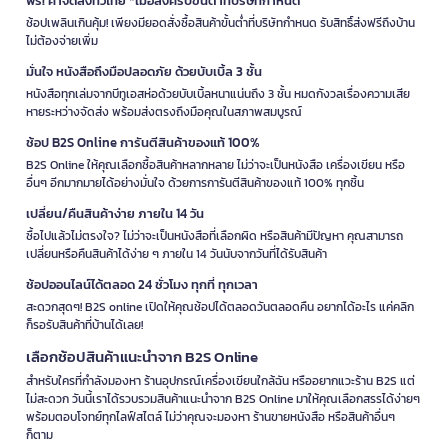
ฟรี! ค่าจัดส่งทั่วไทย *เมื่อสั่งครบขั้นต่ำที่บริษัทกำหนด
ช้อปเพลินเกินคุ้ม! เพียงมียอดสั่งซื้อสินค้าขั้นต่ำที่บริษัทกำหนด รับสิทธิ์ส่งฟรีถึงบ้าน
ไม่ต้องจ่ายเพิ่ม
มั่นใจ หนังสือถึงมือปลอดภัย ด้วยบับเบิ้ล 3 ชั้น
หนังสือทุกเล่มจากบีทูเอสห่อด้วยบับเบิ้ลหนาแน่นถึง 3 ชั้น หมดกังวลเรื่องความเสีย
หายระหว่างจัดส่ง พร้อมส่งตรงถึงมือคุณในสภาพสมบูรณ์
ช้อป B2S Online การันตีสินค้าของแท้ 100%
B2S Online ให้คุณเลือกซื้อสินค้าหลากหลาย ไม่ว่าจะเป็นหนังสือ เครื่องเขียน หรือ
อื่นๆ อีกมากมายได้อย่างมั่นใจ ด้วยการการันตีสินค้าของแท้ 100% ทุกชิ้น
เปลี่ยน/คืนสินค้าง่าย ภายใน 14 วัน
ซื้อไปแล้วไม่ตรงใจ? ไม่ว่าจะเป็นหนังสือที่เลือกผิด หรือสินค้ามีปัญหา คุณสามารถ
เปลี่ยนหรือคืนสินค้าได้ง่าย ๆ ภายใน 14 วันนับจากวันที่ได้รับสินค้า
ช้อปออนไลน์ได้ตลอด 24 ชั่วโมง ทุกที่ ทุกเวลา
สะดวกสุดๆ! B2S online เปิดให้คุณช้อปได้ตลอดวันตลอดคืน อยากได้อะไร แค่คลิก
ก็รอรับสินค้าที่บ้านได้เลย!
เลือกช้อปสินค้าแนะนำจาก B2S Online
สำหรับใครที่กำลังมองหา ร้านอุปกรณ์เครื่องเขียนใกล้ฉัน หรืออยากแวะร้าน B2S แต่
ไม่สะดวก วันนี้เราได้รวบรวมสินค้าแนะนำจาก B2S Online มาให้คุณเลือกสรรได้ง่ายๆ
พร้อมตอบโจทย์ทุกไลฟ์สไตล์ ไม่ว่าคุณจะมองหา ร้านขายหนังสือ หรือสินค้าอื่นๆ
ก็ตาม