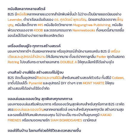
หนังสือหลากหลายสไตล์
B2S มี
หนังสือ
หลากหลายแนวจากสำนักพิมพ์ชั้นนำ ไม่ว่าจะเป็นนิยายยอดนิยมอย่าง
Lavender
, ตำราเรียนเข้มข้นของ
ดร. ศุภวัฒน์ พุกเจริญ
, นิตยสารอัปเดตจาก
เพ็ญ
บุญ
, หนังสือเด็กจาก
MIS
หนังสือจิตวิทยาจาก
Mugunghwa Publishing
, หนังสือ
พัฒนาตนเองจาก
KOOB
และวรรณกรรมจาก
Nanmeebooks
ทั้งหมดนี้สามารถซื้อ
ออนไลน์ได้อย่างง่ายดายเพียงคลิกเดียว
เครื่องเขียนคู่ใจ ทุกการสร้างสรรค์
มองหาปากกาดีๆ ดินสอหลากหลาย หรืออุปกรณ์สำนักงานครบครัน B2S มี
เครื่อง
เขียนและอุปกรณ์สำนักงาน
ให้เลือกมากมาย ตั้งแต่ปากกาลูกลื่น
Parker
ชุดดินสอกด
Rotring
ไปจนถึงกระดาษถ่ายเอกสาร
DOUBLE A
ให้คุณเลือกใช้ได้อย่างจุใจ
งานศิลป์ งานฝีมือ สร้างสรรค์ไม่รู้จบ
B2S จัดเต็มอุปกรณ์
ศิลปะและงานฝีมือ
สำหรับคนสร้างสรรค์ตัวจริง ทั้งสีไม้
Colleen
,
ขาตั้งไม้บนโต๊ะ
Pyramid
และอุปกรณ์ DIY ต่างๆ จาก
MONT MARTE
ให้คุณ
สร้างสรรค์ได้อย่างไร้ขีดจำกัด
ของเล่นและของขวัญ สุดพิเศษทุกเทศกาล
มองหาของเล่นเสริมพัฒนาการ หรือของขวัญสุดพิเศษสำหรับทุกโอกาส B2S เราคัด
สรร
ของเล่นและของขวัญ
หลากหลายสไตล์ เหมาะสำหรับทุกเพศทุกวัย สร้างความสุข
และรอยยิ้มให้กับคนพิเศษของคุณ ไม่ว่าจะเป็น กระเป๋าเก็บอุณหภูมิ
KAKAO
FRIENDS
หรือเกมจดหมายรัก
SIAM BOARDGAMES
เรามีครบ!
ของใช้ในบ้าน ไอเทมที่ช่วยให้ชีวิตสะดวกสบายขึ้น