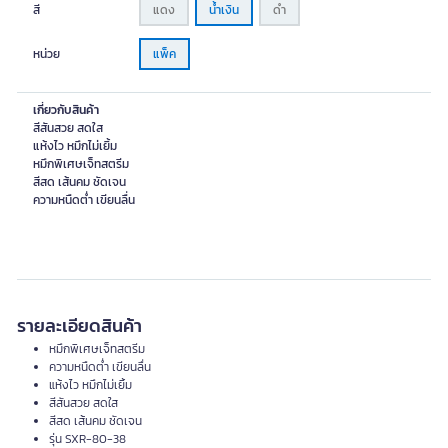
สี
แดง
น้ำเงิน
ดำ
หน่วย
แพ็ค
เกี่ยวกับสินค้า
สีสันสวย สดใส
แห้งไว หมึกไม่เยิ้ม
หมึกพิเศษเจ็ทสตรีม
สีสด เส้นคม ชัดเจน
ความหนืดต่ำ เขียนลื่น
รายละเอียดสินค้า
หมึกพิเศษเจ็ทสตรีม
ความหนืดต่ำ เขียนลื่น
แห้งไว หมึกไม่เยิ้ม
สีสันสวย สดใส
สีสด เส้นคม ชัดเจน
รุ่น SXR-80-38