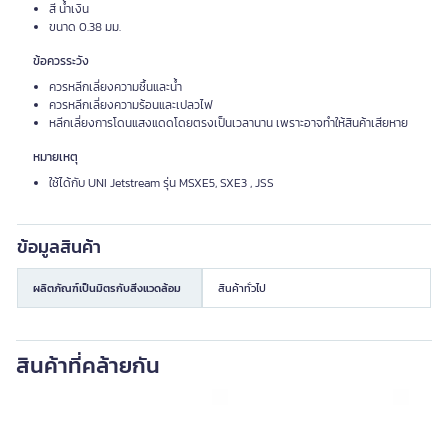
สี น้ำเงิน
ขนาด 0.38 มม.
ข้อควรระวัง
ควรหลีกเลี่ยงความชื้นและน้ำ
ควรหลีกเลี่ยงความร้อนและเปลวไฟ
หลีกเลี่ยงการโดนแสงแดดโดยตรงเป็นเวลานาน เพราะอาจทำให้สินค้าเสียหาย
หมายเหตุ
ใช้ได้กับ UNI Jetstream รุ่น MSXE5, SXE3 , JSS
ข้อมูลสินค้า
ผลิตภัณฑ์เป็นมิตรกับสิ่งแวดล้อม
สินค้าทั่วไป
สินค้าที่คล้ายกัน