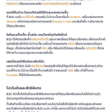
FRIENDS
หรือเกมจดหมายรัก
SIAM BOARDGAMES
เรามีครบ!
ของใช้ในบ้าน ไอเทมที่ช่วยให้ชีวิตสะดวกสบายขึ้น
ที่ B2S เรามี
ของใช้ในบ้าน
ครบครัน ไม่ว่าจะเป็นกาต้มน้ำ
Anitech
, เครื่องฟอกอากาศ
Xiaomi
, หน้ากากอนามัยทางการแพทย์
Double A Care
และสินค้าอื่น ๆ อีกมากมาย
ให้คุณเลือกสรร
ไอทีและแก็ดเจ็ต ล้ำสมัย ตอบโจทย์ทุกไลฟ์สไตล์
B2S ได้คัดสรรสินค้า
ไอทีและแก็ดเจ็ต
คุณภาพเยี่ยมมาให้คุณเลือกสรร เพื่อตอบโจทย์
ทุกไลฟ์สไตล์ดิจิทัล ไม่ว่าจะเป็น เครื่องทำลายเอกสาร
NEO
เพื่อความปลอดภัยของ
ข้อมูล, เอ็กซ์เทอนัลฮาร์ดดิสก์
WD
, หรือ คีย์บอร์ดไร้สายเมาส์คอมโบ
GEEZER
ที่ช่วย
ให้การทำงานของคุณสะดวกสบายยิ่งขึ้น
เฟอร์นิเจอร์ดีไซน์ครบฟังก์ชั่น
นอกจากนี้ B2S ยังมี
เฟอร์นิเจอร์
ครบทุกฟังก์ชันให้คุณได้เลือกสรรเพื่อตกแต่งบ้าน
และที่ทำงาน ไม่ว่าจะเป็นโต๊ะทำงานพับได้ จากแบรนด์
ONE
หรือ เก้าอี้ทำงาน
Furradec
ก็มีให้เลือกครบครัน
โปรโมชั่นและสิทธิพิเศษ
B2S จัดเต็มโปรโมชั่นและสิทธิพิเศษมากมายให้คุณเลือกช้อปออนไลน์ได้อย่างจุใจ
อัปเดตทุกเดือนกับแคมเปญลดราคาแรง
ทั้งสินค้าเครื่องเขียน หนังสือขายดี และไอเทมไลฟ์สไตล์สุดชิค พร้อมคูปองส่วนลด
และดีลพิเศษเมื่อช้อปผ่าน B2S.co.th เท่านั้น นอกจากนี้ B2S ยังใจดีส่งฟรีทั่วประเทศ