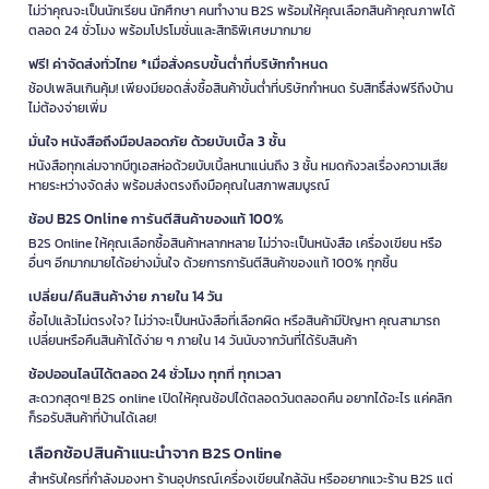
ไม่ว่าคุณจะเป็นนักเรียน นักศึกษา คนทำงาน B2S พร้อมให้คุณเลือกสินค้าคุณภาพได้
ตลอด 24 ชั่วโมง พร้อมโปรโมชั่นและสิทธิพิเศษมากมาย
ฟรี! ค่าจัดส่งทั่วไทย *เมื่อสั่งครบขั้นต่ำที่บริษัทกำหนด
ช้อปเพลินเกินคุ้ม! เพียงมียอดสั่งซื้อสินค้าขั้นต่ำที่บริษัทกำหนด รับสิทธิ์ส่งฟรีถึงบ้าน
ไม่ต้องจ่ายเพิ่ม
มั่นใจ หนังสือถึงมือปลอดภัย ด้วยบับเบิ้ล 3 ชั้น
หนังสือทุกเล่มจากบีทูเอสห่อด้วยบับเบิ้ลหนาแน่นถึง 3 ชั้น หมดกังวลเรื่องความเสีย
หายระหว่างจัดส่ง พร้อมส่งตรงถึงมือคุณในสภาพสมบูรณ์
ช้อป B2S Online การันตีสินค้าของแท้ 100%
B2S Online ให้คุณเลือกซื้อสินค้าหลากหลาย ไม่ว่าจะเป็นหนังสือ เครื่องเขียน หรือ
อื่นๆ อีกมากมายได้อย่างมั่นใจ ด้วยการการันตีสินค้าของแท้ 100% ทุกชิ้น
เปลี่ยน/คืนสินค้าง่าย ภายใน 14 วัน
ซื้อไปแล้วไม่ตรงใจ? ไม่ว่าจะเป็นหนังสือที่เลือกผิด หรือสินค้ามีปัญหา คุณสามารถ
เปลี่ยนหรือคืนสินค้าได้ง่าย ๆ ภายใน 14 วันนับจากวันที่ได้รับสินค้า
ช้อปออนไลน์ได้ตลอด 24 ชั่วโมง ทุกที่ ทุกเวลา
สะดวกสุดๆ! B2S online เปิดให้คุณช้อปได้ตลอดวันตลอดคืน อยากได้อะไร แค่คลิก
ก็รอรับสินค้าที่บ้านได้เลย!
เลือกช้อปสินค้าแนะนำจาก B2S Online
สำหรับใครที่กำลังมองหา ร้านอุปกรณ์เครื่องเขียนใกล้ฉัน หรืออยากแวะร้าน B2S แต่