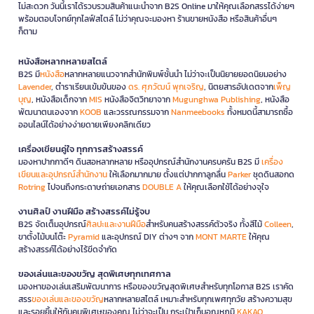
ไม่สะดวก วันนี้เราได้รวบรวมสินค้าแนะนำจาก B2S Online มาให้คุณเลือกสรรได้ง่ายๆ
พร้อมตอบโจทย์ทุกไลฟ์สไตล์ ไม่ว่าคุณจะมองหา ร้านขายหนังสือ หรือสินค้าอื่นๆ
ก็ตาม
หนังสือหลากหลายสไตล์
B2S มี
หนังสือ
หลากหลายแนวจากสำนักพิมพ์ชั้นนำ ไม่ว่าจะเป็นนิยายยอดนิยมอย่าง
Lavender
, ตำราเรียนเข้มข้นของ
ดร. ศุภวัฒน์ พุกเจริญ
, นิตยสารอัปเดตจาก
เพ็ญ
บุญ
, หนังสือเด็กจาก
MIS
หนังสือจิตวิทยาจาก
Mugunghwa Publishing
, หนังสือ
พัฒนาตนเองจาก
KOOB
และวรรณกรรมจาก
Nanmeebooks
ทั้งหมดนี้สามารถซื้อ
ออนไลน์ได้อย่างง่ายดายเพียงคลิกเดียว
เครื่องเขียนคู่ใจ ทุกการสร้างสรรค์
มองหาปากกาดีๆ ดินสอหลากหลาย หรืออุปกรณ์สำนักงานครบครัน B2S มี
เครื่อง
เขียนและอุปกรณ์สำนักงาน
ให้เลือกมากมาย ตั้งแต่ปากกาลูกลื่น
Parker
ชุดดินสอกด
Rotring
ไปจนถึงกระดาษถ่ายเอกสาร
DOUBLE A
ให้คุณเลือกใช้ได้อย่างจุใจ
งานศิลป์ งานฝีมือ สร้างสรรค์ไม่รู้จบ
B2S จัดเต็มอุปกรณ์
ศิลปะและงานฝีมือ
สำหรับคนสร้างสรรค์ตัวจริง ทั้งสีไม้
Colleen
,
ขาตั้งไม้บนโต๊ะ
Pyramid
และอุปกรณ์ DIY ต่างๆ จาก
MONT MARTE
ให้คุณ
สร้างสรรค์ได้อย่างไร้ขีดจำกัด
ของเล่นและของขวัญ สุดพิเศษทุกเทศกาล
มองหาของเล่นเสริมพัฒนาการ หรือของขวัญสุดพิเศษสำหรับทุกโอกาส B2S เราคัด
สรร
ของเล่นและของขวัญ
หลากหลายสไตล์ เหมาะสำหรับทุกเพศทุกวัย สร้างความสุข
และรอยยิ้มให้กับคนพิเศษของคุณ ไม่ว่าจะเป็น กระเป๋าเก็บอุณหภูมิ
KAKAO