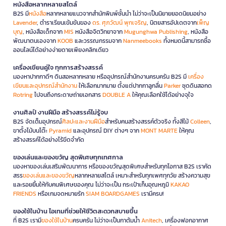
หนังสือหลากหลายสไตล์
B2S มี
หนังสือ
หลากหลายแนวจากสำนักพิมพ์ชั้นนำ ไม่ว่าจะเป็นนิยายยอดนิยมอย่าง
Lavender
, ตำราเรียนเข้มข้นของ
ดร. ศุภวัฒน์ พุกเจริญ
, นิตยสารอัปเดตจาก
เพ็ญ
บุญ
, หนังสือเด็กจาก
MIS
หนังสือจิตวิทยาจาก
Mugunghwa Publishing
, หนังสือ
พัฒนาตนเองจาก
KOOB
และวรรณกรรมจาก
Nanmeebooks
ทั้งหมดนี้สามารถซื้อ
ออนไลน์ได้อย่างง่ายดายเพียงคลิกเดียว
เครื่องเขียนคู่ใจ ทุกการสร้างสรรค์
มองหาปากกาดีๆ ดินสอหลากหลาย หรืออุปกรณ์สำนักงานครบครัน B2S มี
เครื่อง
เขียนและอุปกรณ์สำนักงาน
ให้เลือกมากมาย ตั้งแต่ปากกาลูกลื่น
Parker
ชุดดินสอกด
Rotring
ไปจนถึงกระดาษถ่ายเอกสาร
DOUBLE A
ให้คุณเลือกใช้ได้อย่างจุใจ
งานศิลป์ งานฝีมือ สร้างสรรค์ไม่รู้จบ
B2S จัดเต็มอุปกรณ์
ศิลปะและงานฝีมือ
สำหรับคนสร้างสรรค์ตัวจริง ทั้งสีไม้
Colleen
,
ขาตั้งไม้บนโต๊ะ
Pyramid
และอุปกรณ์ DIY ต่างๆ จาก
MONT MARTE
ให้คุณ
สร้างสรรค์ได้อย่างไร้ขีดจำกัด
ของเล่นและของขวัญ สุดพิเศษทุกเทศกาล
มองหาของเล่นเสริมพัฒนาการ หรือของขวัญสุดพิเศษสำหรับทุกโอกาส B2S เราคัด
สรร
ของเล่นและของขวัญ
หลากหลายสไตล์ เหมาะสำหรับทุกเพศทุกวัย สร้างความสุข
และรอยยิ้มให้กับคนพิเศษของคุณ ไม่ว่าจะเป็น กระเป๋าเก็บอุณหภูมิ
KAKAO
FRIENDS
หรือเกมจดหมายรัก
SIAM BOARDGAMES
เรามีครบ!
ของใช้ในบ้าน ไอเทมที่ช่วยให้ชีวิตสะดวกสบายขึ้น
ที่ B2S เรามี
ของใช้ในบ้าน
ครบครัน ไม่ว่าจะเป็นกาต้มน้ำ
Anitech
, เครื่องฟอกอากาศ