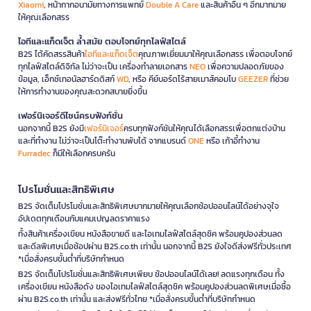
Xiaomi
, หน้ากากอนามัยทางการแพทย์
Double A Care
และสินค้าอื่น ๆ อีกมากมาย
ให้คุณเลือกสรร
ไอทีและแก็ดเจ็ต ล้ำสมัย ตอบโจทย์ทุกไลฟ์สไตล์
B2S ได้คัดสรรสินค้า
ไอทีและแก็ดเจ็ต
คุณภาพเยี่ยมมาให้คุณเลือกสรร เพื่อตอบโจทย์
ทุกไลฟ์สไตล์ดิจิทัล ไม่ว่าจะเป็น เครื่องทำลายเอกสาร
NEO
เพื่อความปลอดภัยของ
ข้อมูล, เอ็กซ์เทอนัลฮาร์ดดิสก์
WD
, หรือ คีย์บอร์ดไร้สายเมาส์คอมโบ
GEEZER
ที่ช่วย
ให้การทำงานของคุณสะดวกสบายยิ่งขึ้น
เฟอร์นิเจอร์ดีไซน์ครบฟังก์ชั่น
นอกจากนี้ B2S ยังมี
เฟอร์นิเจอร์
ครบทุกฟังก์ชันให้คุณได้เลือกสรรเพื่อตกแต่งบ้าน
และที่ทำงาน ไม่ว่าจะเป็นโต๊ะทำงานพับได้ จากแบรนด์
ONE
หรือ เก้าอี้ทำงาน
Furradec
ก็มีให้เลือกครบครัน
โปรโมชั่นและสิทธิพิเศษ
B2S จัดเต็มโปรโมชั่นและสิทธิพิเศษมากมายให้คุณเลือกช้อปออนไลน์ได้อย่างจุใจ
อัปเดตทุกเดือนกับแคมเปญลดราคาแรง
ทั้งสินค้าเครื่องเขียน หนังสือขายดี และไอเทมไลฟ์สไตล์สุดชิค พร้อมคูปองส่วนลด
และดีลพิเศษเมื่อช้อปผ่าน B2S.co.th เท่านั้น นอกจากนี้ B2S ยังใจดีส่งฟรีทั่วประเทศ
*เมื่อสั่งครบขั้นต่ำที่บริษัทกำหนด
B2S จัดเต็มโปรโมชั่นและสิทธิพิเศษเพียบ ช้อปออนไลน์ได้เลย! ลดแรงทุกเดือน ทั้ง
เครื่องเขียน หนังสือดัง ของไอเทมไลฟ์สไตล์สุดชิค พร้อมคูปองส่วนลดพิเศษเมื่อซื้อ
ผ่าน B2S.co.th เท่านั้น และส่งฟรีทั่วไทย *เมื่อสั่งครบขั้นต่ำที่บริษัทกำหนด