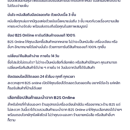
ช้อปเพลินเกินคุ้ม! เพียงมียอดสั่งซื้อสินค้าขั้นต่ำที่บริษัทกำหนด รับสิทธิ์ส่งฟรีถึงบ้าน
ไม่ต้องจ่ายเพิ่ม
มั่นใจ หนังสือถึงมือปลอดภัย ด้วยบับเบิ้ล 3 ชั้น
หนังสือทุกเล่มจากบีทูเอสห่อด้วยบับเบิ้ลหนาแน่นถึง 3 ชั้น หมดกังวลเรื่องความเสีย
หายระหว่างจัดส่ง พร้อมส่งตรงถึงมือคุณในสภาพสมบูรณ์
ช้อป B2S Online การันตีสินค้าของแท้ 100%
B2S Online ให้คุณเลือกซื้อสินค้าหลากหลาย ไม่ว่าจะเป็นหนังสือ เครื่องเขียน หรือ
อื่นๆ อีกมากมายได้อย่างมั่นใจ ด้วยการการันตีสินค้าของแท้ 100% ทุกชิ้น
เปลี่ยน/คืนสินค้าง่าย ภายใน 14 วัน
ซื้อไปแล้วไม่ตรงใจ? ไม่ว่าจะเป็นหนังสือที่เลือกผิด หรือสินค้ามีปัญหา คุณสามารถ
เปลี่ยนหรือคืนสินค้าได้ง่าย ๆ ภายใน 14 วันนับจากวันที่ได้รับสินค้า
ช้อปออนไลน์ได้ตลอด 24 ชั่วโมง ทุกที่ ทุกเวลา
สะดวกสุดๆ! B2S online เปิดให้คุณช้อปได้ตลอดวันตลอดคืน อยากได้อะไร แค่คลิก
ก็รอรับสินค้าที่บ้านได้เลย!
เลือกช้อปสินค้าแนะนำจาก B2S Online
สำหรับใครที่กำลังมองหา ร้านอุปกรณ์เครื่องเขียนใกล้ฉัน หรืออยากแวะร้าน B2S แต่
ไม่สะดวก วันนี้เราได้รวบรวมสินค้าแนะนำจาก B2S Online มาให้คุณเลือกสรรได้ง่ายๆ
พร้อมตอบโจทย์ทุกไลฟ์สไตล์ ไม่ว่าคุณจะมองหา ร้านขายหนังสือ หรือสินค้าอื่นๆ
ก็ตาม