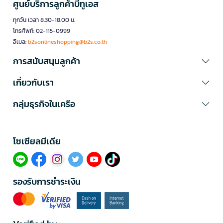
ศูนย์บริการลูกค้าบีทูเอส
ทุกวัน เวลา 8.30-18.00 น.
โทรศัพท์: 02-115-0999
อีเมล:
b2sonlineshopping@b2s.co.th
การสนับสนุนลูกค้า
เกี่ยวกับเรา
กลุ่มธุรกิจในเครือ
โซเซียลมีเดีย​
รองรับการชำระเงิน