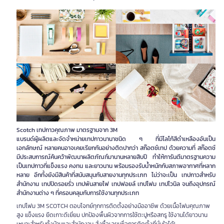
Scotch เทปกาวคุณภาพ มาตรฐานจาก 3M
แบรนด์ผู้ผลิตและจัดจำหน่ายเทปกาวนานาชนิด ๆ ที่มีโลโก้สีดำเหลืองอันเป็น
เอกลักษณ์ หลายคนอาจเคยเรียกกันอย่างติดปากว่า สก๊อตช์เทป ด้วยความที่ สก๊อตช์
มีประสบการณ์ค้นคว้าพัฒนาผลิตภัณฑ์มานานหลายสิบปี ทำให้การันตีมาตรฐานความ
เป็นเทปกาวที่แข็งแรง คงทน และยาวนาน พร้อมรองรับน้ำหนักกับสภาพอากาศที่หลาก
หลาย อีกทั้งยังมีสินค้าที่สนับสนุนกับสายงานทุกประเภท ไม่ว่าจะเป็น เทปกาวสำหรับ
สำนักงาน เทปปิดรอยรั่ว เทปพันสายไฟ เทปฟอยล์ เทปโฟม เทปไวนิล จนถึงอุปกรณ์
สำนักงานต่าง ๆ ที่ครอบคลุมกับการใช้งานทุกประเภท
เทปโฟม 3M SCOTCH ตอบโจทย์ทุกการติดตั้งอย่างมืออาชีพ ด้วยเนื้อโฟมคุณภาพ
สูง แข็งแรง ยึดเกาะดีเยี่ยม ปกป้องพื้นผิวจากการใช้ตะปูหรือสกรู ใช้งานได้ยาวนาน
เหมาะสำหรับทั้งบ้านและสำนักงาน สั่งซื้อเลยเพื่อการติดตั้งที่มั่นใจได้!