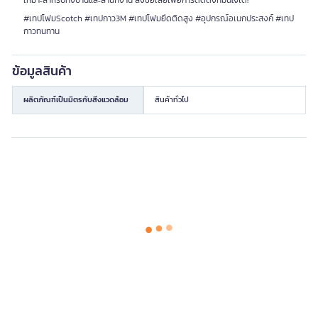
#เทปโฟมScotch #เทปกาว3M #เทปโฟมยึดติดสูง #อุปกรณ์อเนกประสงค์ #เทป
กาวทนทาน
ข้อมูลสินค้า
ผลิตภัณฑ์เป็นมิตรกับสิ่งแวดล้อม
สินค้าทั่วไป