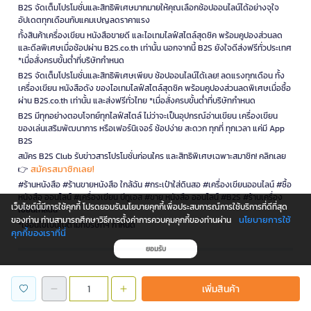
B2S จัดเต็มโปรโมชั่นและสิทธิพิเศษมากมายให้คุณเลือกช้อปออนไลน์ได้อย่างจุใจ
อัปเดตทุกเดือนกับแคมเปญลดราคาแรง
ทั้งสินค้าเครื่องเขียน หนังสือขายดี และไอเทมไลฟ์สไตล์สุดชิค พร้อมคูปองส่วนลด
และดีลพิเศษเมื่อช้อปผ่าน B2S.co.th เท่านั้น นอกจากนี้ B2S ยังใจดีส่งฟรีทั่วประเทศ
*เมื่อสั่งครบขั้นต่ำที่บริษัทกำหนด
B2S จัดเต็มโปรโมชั่นและสิทธิพิเศษเพียบ ช้อปออนไลน์ได้เลย! ลดแรงทุกเดือน ทั้ง
เครื่องเขียน หนังสือดัง ของไอเทมไลฟ์สไตล์สุดชิค พร้อมคูปองส่วนลดพิเศษเมื่อซื้อ
ผ่าน B2S.co.th เท่านั้น และส่งฟรีทั่วไทย *เมื่อสั่งครบขั้นต่ำที่บริษัทกำหนด
B2S มีทุกอย่างตอบโจทย์ทุกไลฟ์สไตล์ ไม่ว่าจะเป็นอุปกรณ์อ่านเขียน เครื่องเขียน
ของเล่นเสริมพัฒนาการ หรือเฟอร์นิเจอร์ ช้อปง่าย สะดวก ทุกที่ ทุกเวลา แค่มี App
B2S
สมัคร B2S Club รับข่าวสารโปรโมชั่นก่อนใคร และสิทธิพิเศษเฉพาะสมาชิก! คลิกเลย
สมัครสมาชิกเลย!
👉
#ร้านหนังสือ #ร้านขายหนังสือ ใกล้ฉัน #กระเป๋าใส่ดินสอ #เครื่องเขียนออนไลน์ #ซื้อ
หนังสือ ออนไลน์ #เครื่องเขียน บีทูเอส #ขาย หนังสือ ออนไลน์ #B2S #ร้านเครื่อง
เว็บไซต์นี้มีการใช้คุกกี้ โปรดยอมรับนโยบายคุกกี้เพื่อประสบการณ์การใช้บริการที่ดีที่สุด
เขียนใกล้ฉัน
นโยบายการใช้
ของท่าน ท่านสามารถศึกษาวิธีการตั้งค่าการควบคุมคุกกี้ของท่านผ่าน
*เงื่อนไขเป็นไปตามที่บริษัทฯ กำหนด
คุกกี้ของเราที่นี่
ยอมรับ
is a company operating under
เพิ่มสินค้า