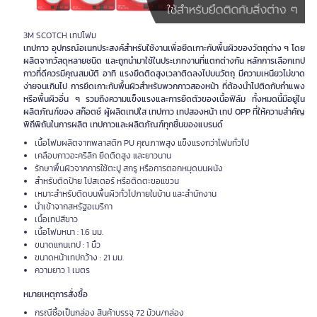
3M SCOTCH เทปโฟม
เทปกาว อุปกรณ์อเนกประสงค์สำหรับใช้งานเพื่อยึดเกาะกับพื้นผิวของวัตถุต่าง ๆ โดย
ผลิตจากวัสดุหลายชนิด และถูกนำมาใช้ในประเภทงานที่แตกต่างกัน หลักการเลือกเทป
กาวที่ดีควรมีคุณสมบัติ อาทิ แรงยึดติดสูงเวลาติดลงไปบนวัตถุ มีความเหนียวไม่ขาด
ง่ายจนเกินไป การยึดเกาะกับพื้นผิวสำหรับพวกกาวสองหน้า ที่ต้องนำไปติดกับกำแพง
หรือพื้นผิวอื่น ๆ รวมถึงความแข็งแรงและการยืดตัวของเนื้อฟิล์ม ทั้งหมดนี้มีอยู่ใน
ผลิตภัณฑ์ของ สก๊อตช์ ผู้ผลิตเทปใส เทปกาว เทปสองหน้า เทป OPP ที่ให้ความสำคัญ
พิถีพิถันในการผลิต เทปกาวและผลิตภัณฑ์ทุกชิ้นของแบรนด์
เนื้อโฟมผลิตจากพลาสติก PU คุณภาพสูง แข็งแรงกว่าโฟมทั่วไป
เคลือบกาวอะคริลิก ยึดติดสูง และยาวนาน
รักษาพื้นผิวจากการใช้ตะปู สกรู หรือการตอกหมุดบนผนัง
สำหรับติดป้าย โปสเตอร์ หรือติดตะขอแขวน
เหมาะสำหรับติดบนพื้นผิวทั่วไปภายในบ้าน และสำนักงาน
นำเข้าจากสหรัฐอเมริกา
เนื้อเทปสีขาว
เนื้อโฟมหนา : 1.6 มม.
ขนาดแกนเทป : 1 นิ้ว
ขนาดหน้าเทปกว้าง : 21 มม.
ความยาว 1 เมตร
หมายเหตุการสั่งซื้อ
กรณีซื้อเป็นกล่อง สินค้าบรรจุ 72 ม้วน/กล่อง