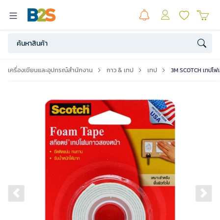
เครื่องเขียนและอุปกรณ์สำนักงาน
กาว & เทป
เทป
3M SCOTCH เทปโฟม 1
Previous slide
Ne