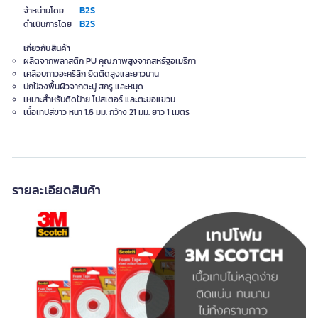
B2S
จำหน่ายโดย
B2S
ดำเนินการโดย
เกี่ยวกับสินค้า
ผลิตจากพลาสติก PU คุณภาพสูงจากสหรัฐอเมริกา
เคลือบกาวอะคริลิก ยึดติดสูงและยาวนาน
ปกป้องพื้นผิวจากตะปู สกรู และหมุด
เหมาะสำหรับติดป้าย โปสเตอร์ และตะขอแขวน
เนื้อเทปสีขาว หนา 1.6 มม. กว้าง 21 มม. ยาว 1 เมตร
รายละเอียดสินค้า