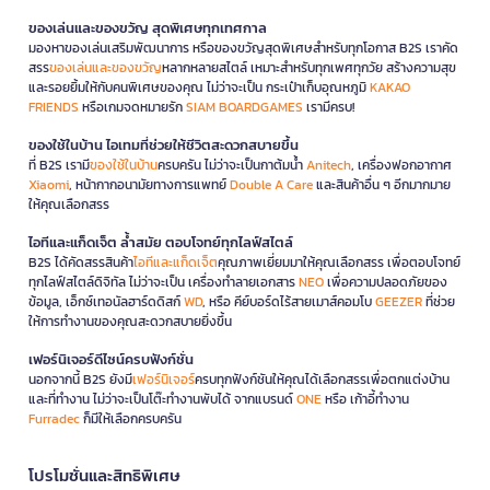
ของเล่นและของขวัญ สุดพิเศษทุกเทศกาล
มองหาของเล่นเสริมพัฒนาการ หรือของขวัญสุดพิเศษสำหรับทุกโอกาส B2S เราคัด
สรร
ของเล่นและของขวัญ
หลากหลายสไตล์ เหมาะสำหรับทุกเพศทุกวัย สร้างความสุข
และรอยยิ้มให้กับคนพิเศษของคุณ ไม่ว่าจะเป็น กระเป๋าเก็บอุณหภูมิ
KAKAO
FRIENDS
หรือเกมจดหมายรัก
SIAM BOARDGAMES
เรามีครบ!
ของใช้ในบ้าน ไอเทมที่ช่วยให้ชีวิตสะดวกสบายขึ้น
ที่ B2S เรามี
ของใช้ในบ้าน
ครบครัน ไม่ว่าจะเป็นกาต้มน้ำ
Anitech
, เครื่องฟอกอากาศ
Xiaomi
, หน้ากากอนามัยทางการแพทย์
Double A Care
และสินค้าอื่น ๆ อีกมากมาย
ให้คุณเลือกสรร
ไอทีและแก็ดเจ็ต ล้ำสมัย ตอบโจทย์ทุกไลฟ์สไตล์
B2S ได้คัดสรรสินค้า
ไอทีและแก็ดเจ็ต
คุณภาพเยี่ยมมาให้คุณเลือกสรร เพื่อตอบโจทย์
ทุกไลฟ์สไตล์ดิจิทัล ไม่ว่าจะเป็น เครื่องทำลายเอกสาร
NEO
เพื่อความปลอดภัยของ
ข้อมูล, เอ็กซ์เทอนัลฮาร์ดดิสก์
WD
, หรือ คีย์บอร์ดไร้สายเมาส์คอมโบ
GEEZER
ที่ช่วย
ให้การทำงานของคุณสะดวกสบายยิ่งขึ้น
เฟอร์นิเจอร์ดีไซน์ครบฟังก์ชั่น
นอกจากนี้ B2S ยังมี
เฟอร์นิเจอร์
ครบทุกฟังก์ชันให้คุณได้เลือกสรรเพื่อตกแต่งบ้าน
และที่ทำงาน ไม่ว่าจะเป็นโต๊ะทำงานพับได้ จากแบรนด์
ONE
หรือ เก้าอี้ทำงาน
Furradec
ก็มีให้เลือกครบครัน
โปรโมชั่นและสิทธิพิเศษ