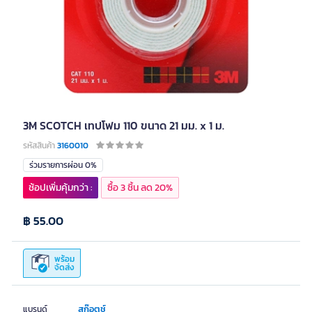
3M SCOTCH เทปโฟม 110 ขนาด 21 มม. x 1 ม.
รหัสสินค้า
3160010
ร่วมรายการผ่อน 0%
ช้อปเพิ่มคุ้มกว่า :
ซื้อ 3 ชิ้น ลด 20%
฿ 55.00
พร้อม
จัดส่ง
สก๊อตช์
แบรนด์