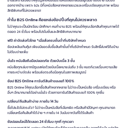
อ่านและงานเขียน ให้คุณรู้สึกเหมือนมีร้านหนังสือใกล้ฉันอยู่ในมือ ช้อปง่าย ไม่ต้อง
ออกจากบ้าน เพราะ b2s มีทั้งหนังสือหลากหลายแนวและเครื่องเขียนคุณภาพ พร้อม
สิทธิพิเศษที่ไม่ควรพลาด!
ทำไม B2S Online คือแหล่งช้อปปิ้งที่คุณไม่ควรพลาด
ไม่ว่าคุณจะเป็นนักเรียน นักศึกษา คนทำงาน B2S พร้อมให้คุณเลือกสินค้าคุณภาพได้
ตลอด 24 ชั่วโมง พร้อมโปรโมชั่นและสิทธิพิเศษมากมาย
ฟรี! ค่าจัดส่งทั่วไทย *เมื่อสั่งครบขั้นต่ำที่บริษัทกำหนด
ช้อปเพลินเกินคุ้ม! เพียงมียอดสั่งซื้อสินค้าขั้นต่ำที่บริษัทกำหนด รับสิทธิ์ส่งฟรีถึงบ้าน
ไม่ต้องจ่ายเพิ่ม
มั่นใจ หนังสือถึงมือปลอดภัย ด้วยบับเบิ้ล 3 ชั้น
หนังสือทุกเล่มจากบีทูเอสห่อด้วยบับเบิ้ลหนาแน่นถึง 3 ชั้น หมดกังวลเรื่องความเสีย
หายระหว่างจัดส่ง พร้อมส่งตรงถึงมือคุณในสภาพสมบูรณ์
ช้อป B2S Online การันตีสินค้าของแท้ 100%
B2S Online ให้คุณเลือกซื้อสินค้าหลากหลาย ไม่ว่าจะเป็นหนังสือ เครื่องเขียน หรือ
อื่นๆ อีกมากมายได้อย่างมั่นใจ ด้วยการการันตีสินค้าของแท้ 100% ทุกชิ้น
เปลี่ยน/คืนสินค้าง่าย ภายใน 14 วัน
ซื้อไปแล้วไม่ตรงใจ? ไม่ว่าจะเป็นหนังสือที่เลือกผิด หรือสินค้ามีปัญหา คุณสามารถ
เปลี่ยนหรือคืนสินค้าได้ง่าย ๆ ภายใน 14 วันนับจากวันที่ได้รับสินค้า
ช้อปออนไลน์ได้ตลอด 24 ชั่วโมง ทุกที่ ทุกเวลา
สะดวกสุดๆ! B2S online เปิดให้คุณช้อปได้ตลอดวันตลอดคืน อยากได้อะไร แค่คลิก