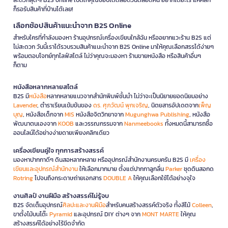
ก็รอรับสินค้าที่บ้านได้เลย!
เลือกช้อปสินค้าแนะนำจาก B2S Online
สำหรับใครที่กำลังมองหา ร้านอุปกรณ์เครื่องเขียนใกล้ฉัน หรืออยากแวะร้าน B2S แต่
ไม่สะดวก วันนี้เราได้รวบรวมสินค้าแนะนำจาก B2S Online มาให้คุณเลือกสรรได้ง่ายๆ
พร้อมตอบโจทย์ทุกไลฟ์สไตล์ ไม่ว่าคุณจะมองหา ร้านขายหนังสือ หรือสินค้าอื่นๆ
ก็ตาม
หนังสือหลากหลายสไตล์
B2S มี
หนังสือ
หลากหลายแนวจากสำนักพิมพ์ชั้นนำ ไม่ว่าจะเป็นนิยายยอดนิยมอย่าง
Lavender
, ตำราเรียนเข้มข้นของ
ดร. ศุภวัฒน์ พุกเจริญ
, นิตยสารอัปเดตจาก
เพ็ญ
บุญ
, หนังสือเด็กจาก
MIS
หนังสือจิตวิทยาจาก
Mugunghwa Publishing
, หนังสือ
พัฒนาตนเองจาก
KOOB
และวรรณกรรมจาก
Nanmeebooks
ทั้งหมดนี้สามารถซื้อ
ออนไลน์ได้อย่างง่ายดายเพียงคลิกเดียว
เครื่องเขียนคู่ใจ ทุกการสร้างสรรค์
มองหาปากกาดีๆ ดินสอหลากหลาย หรืออุปกรณ์สำนักงานครบครัน B2S มี
เครื่อง
เขียนและอุปกรณ์สำนักงาน
ให้เลือกมากมาย ตั้งแต่ปากกาลูกลื่น
Parker
ชุดดินสอกด
Rotring
ไปจนถึงกระดาษถ่ายเอกสาร
DOUBLE A
ให้คุณเลือกใช้ได้อย่างจุใจ
งานศิลป์ งานฝีมือ สร้างสรรค์ไม่รู้จบ
B2S จัดเต็มอุปกรณ์
ศิลปะและงานฝีมือ
สำหรับคนสร้างสรรค์ตัวจริง ทั้งสีไม้
Colleen
,
ขาตั้งไม้บนโต๊ะ
Pyramid
และอุปกรณ์ DIY ต่างๆ จาก
MONT MARTE
ให้คุณ
สร้างสรรค์ได้อย่างไร้ขีดจำกัด