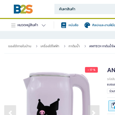
หมวดหมู่สินค้า
หนังสือ
ศิลปะและงานฝีมื
ของใช้ภายในบ้าน
เครื่องใช้ไฟฟ้า
กาต้มน้ำ
ANITECH กาต้มน้ำไฟฟ
ANI
- 17 %
รหัสสิ
แบรนด
ร่ว