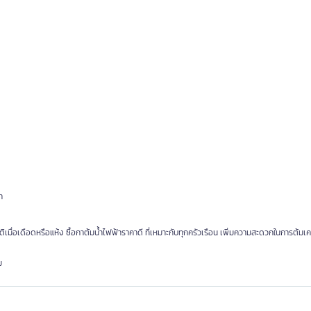
า
่อเดือดหรือแห้ง ซื้อกาต้มน้ำไฟฟ้าราคาดี ที่เหมาะกับทุกครัวเรือน เพิ่มความสะดวกในการต้มเคร
ม