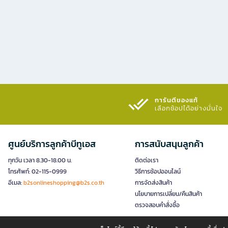
การันตีของแท้
เลือกช้อปได้อย่างมั่นใจ​
ศูนย์บริการลูกค้าบีทูเอส
การสนับสนุนลูกค้า
ทุกวัน เวลา 8.30-18.00 น.
ติดต่อเรา
โทรศัพท์: 02-115-0999
วิธีการช้อปออนไลน์
อีเมล:
b2sonlineshopping@b2s.co.th
การจัดส่งสินค้า
นโยบายการเปลี่ยน/คืนสินค้า
ตรวจสอบคำสั่งซื้อ