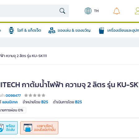
TH
อ
ไอที & แก็ตเจ็ต
ของเล่น & ของขวัญ
เครื่องเขียนและอุ
้า ความจุ 2 ลิตร รุ่น KU-SK111
TECH กาต้มน้ำไฟฟ้า ความจุ 2 ลิตร รุ่น KU-SK
นค้า
0098477
แอนนิเทค
B2S
B2S
์
จำหน่ายโดย
ดำเนินการโดย
มรายการผ่อน 0%
พร้อม
เฉพาะช้อป
จัดส่ง
ออนไลน์เท่านั้น