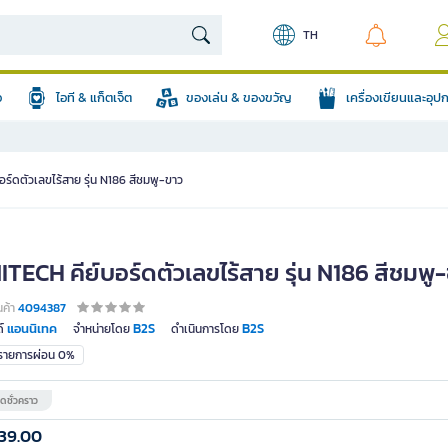
TH
อ
ไอที & แก็ตเจ็ต
ของเล่น & ของขวัญ
เครื่องเขียนและอุ
ร์ดตัวเลขไร้สาย รุ่น N186 สีชมพู-ขาว
TECH คีย์บอร์ดตัวเลขไร้สาย รุ่น N186 สีชมพู
นค้า
4094387
แอนนิเทค
B2S
B2S
์
จำหน่ายโดย
ดำเนินการโดย
มรายการผ่อน 0%
ดชั่วคราว
39.00