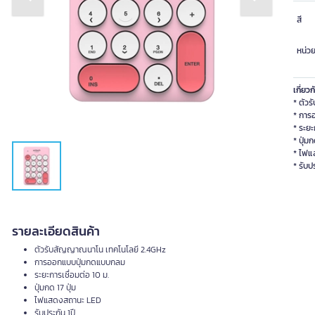
Previous slide
Next slide
สี
หน่ว
เกี่ยวก
* ตัว
* การ
* ระยะ
* ปุ่มก
* ไฟแ
* รับปร
รายละเอียดสินค้า
ตัวรับสัญญาณนาโน เทคโนโลยี 2.4GHz
การออกแบบปุ่มกดแบบกลม
ระยะการเชื่อมต่อ 10 ม.
ปุ่มกด 17 ปุ่ม
ไฟแสดงสถานะ LED
รับประกัน 1ปี