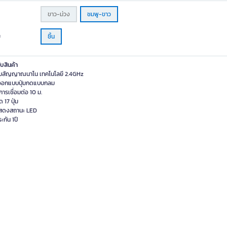
ขาว-ม่วง
ชมพู-ขาว
ย
ชิ้น
ับสินค้า
รับสัญญาณนาโน เทคโนโลยี 2.4GHz
ออกแบบปุ่มกดแบบกลม
การเชื่อมต่อ 10 ม.
ด 17 ปุ่ม
สดงสถานะ LED
ะกัน 1ปี