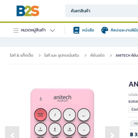
หมวดหมู่สินค้า
หนังสือ
ศิลปะและงานฝีมื
ไอที & แก็ทเจ็ด
ไอที และ อุปกรณ์เสริม
คีย์บอร์ด
ANITECH คีย์บอ
ANI
รหัสสิ
แบรนด
ร่ว
หม
฿ 3