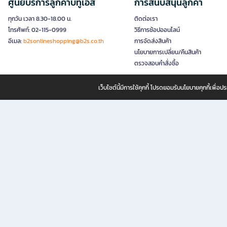
ศูนย์บริการลูกค้าบีทูเอส
การสนับสนุนลูกค้า
ทุกวัน เวลา 8.30-18.00 น.
ติดต่อเรา
โทรศัพท์: 02-115-0999
วิธีการช้อปออนไลน์
อีเมล:
b2sonlineshopping@b2s.co.th
การจัดส่งสินค้า
นโยบายการเปลี่ยน/คืนสินค้า
ตรวจสอบคำสั่งซื้อ
เว็บไซต์นี้มีการใช้คุกกี้ โปรดยอมรับนโยบายคุกกี้เพื่
B2S ธุรกิจในเครือ เซ็นทรัล รีเทล คอร์ปอเรชั่น จำกัด (มหาชน)
B2S Online แหล่งรวมหนังสือ เครื่องเขียน และแรงบันดาลใจสำหรับ