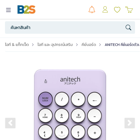
ไอที & แก็ทเจ็ด
ไอที และ อุปกรณ์เสริม
คีย์บอร์ด
ANITECH คีย์บอร์ดตัวเล
Previous slide
Ne