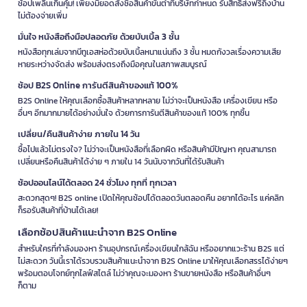
ช้อปเพลินเกินคุ้ม! เพียงมียอดสั่งซื้อสินค้าขั้นต่ำที่บริษัทกำหนด รับสิทธิ์ส่งฟรีถึงบ้าน
ไม่ต้องจ่ายเพิ่ม
มั่นใจ หนังสือถึงมือปลอดภัย ด้วยบับเบิ้ล 3 ชั้น
หนังสือทุกเล่มจากบีทูเอสห่อด้วยบับเบิ้ลหนาแน่นถึง 3 ชั้น หมดกังวลเรื่องความเสีย
หายระหว่างจัดส่ง พร้อมส่งตรงถึงมือคุณในสภาพสมบูรณ์
ช้อป B2S Online การันตีสินค้าของแท้ 100%
B2S Online ให้คุณเลือกซื้อสินค้าหลากหลาย ไม่ว่าจะเป็นหนังสือ เครื่องเขียน หรือ
อื่นๆ อีกมากมายได้อย่างมั่นใจ ด้วยการการันตีสินค้าของแท้ 100% ทุกชิ้น
เปลี่ยน/คืนสินค้าง่าย ภายใน 14 วัน
ซื้อไปแล้วไม่ตรงใจ? ไม่ว่าจะเป็นหนังสือที่เลือกผิด หรือสินค้ามีปัญหา คุณสามารถ
เปลี่ยนหรือคืนสินค้าได้ง่าย ๆ ภายใน 14 วันนับจากวันที่ได้รับสินค้า
ช้อปออนไลน์ได้ตลอด 24 ชั่วโมง ทุกที่ ทุกเวลา
สะดวกสุดๆ! B2S online เปิดให้คุณช้อปได้ตลอดวันตลอดคืน อยากได้อะไร แค่คลิก
ก็รอรับสินค้าที่บ้านได้เลย!
เลือกช้อปสินค้าแนะนำจาก B2S Online
สำหรับใครที่กำลังมองหา ร้านอุปกรณ์เครื่องเขียนใกล้ฉัน หรืออยากแวะร้าน B2S แต่
ไม่สะดวก วันนี้เราได้รวบรวมสินค้าแนะนำจาก B2S Online มาให้คุณเลือกสรรได้ง่ายๆ
พร้อมตอบโจทย์ทุกไลฟ์สไตล์ ไม่ว่าคุณจะมองหา ร้านขายหนังสือ หรือสินค้าอื่นๆ
ก็ตาม