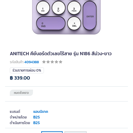
ANITECH คีย์บอร์ดตัวเลขไร้สาย รุ่น N186 สีม่วง-ขาว
รหัสสินค้า
4094388
ร่วมรายการผ่อน 0%
฿ 339.00
หมดชั่วคราว
แอนนิเทค
แบรนด์
B2S
จำหน่ายโดย
B2S
ดำเนินการโดย