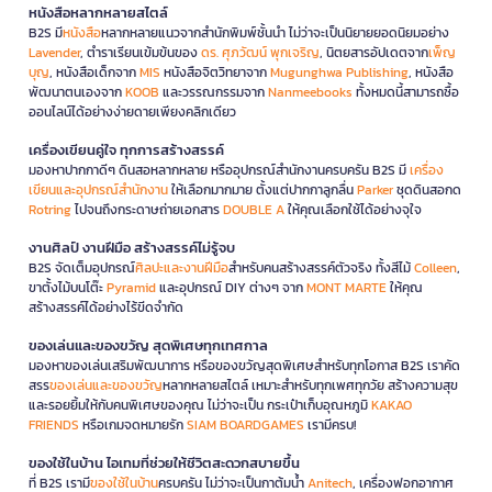
หนังสือหลากหลายสไตล์
B2S มี
หนังสือ
หลากหลายแนวจากสำนักพิมพ์ชั้นนำ ไม่ว่าจะเป็นนิยายยอดนิยมอย่าง
Lavender
, ตำราเรียนเข้มข้นของ
ดร. ศุภวัฒน์ พุกเจริญ
, นิตยสารอัปเดตจาก
เพ็ญ
บุญ
, หนังสือเด็กจาก
MIS
หนังสือจิตวิทยาจาก
Mugunghwa Publishing
, หนังสือ
พัฒนาตนเองจาก
KOOB
และวรรณกรรมจาก
Nanmeebooks
ทั้งหมดนี้สามารถซื้อ
ออนไลน์ได้อย่างง่ายดายเพียงคลิกเดียว
เครื่องเขียนคู่ใจ ทุกการสร้างสรรค์
มองหาปากกาดีๆ ดินสอหลากหลาย หรืออุปกรณ์สำนักงานครบครัน B2S มี
เครื่อง
เขียนและอุปกรณ์สำนักงาน
ให้เลือกมากมาย ตั้งแต่ปากกาลูกลื่น
Parker
ชุดดินสอกด
Rotring
ไปจนถึงกระดาษถ่ายเอกสาร
DOUBLE A
ให้คุณเลือกใช้ได้อย่างจุใจ
งานศิลป์ งานฝีมือ สร้างสรรค์ไม่รู้จบ
B2S จัดเต็มอุปกรณ์
ศิลปะและงานฝีมือ
สำหรับคนสร้างสรรค์ตัวจริง ทั้งสีไม้
Colleen
,
ขาตั้งไม้บนโต๊ะ
Pyramid
และอุปกรณ์ DIY ต่างๆ จาก
MONT MARTE
ให้คุณ
สร้างสรรค์ได้อย่างไร้ขีดจำกัด
ของเล่นและของขวัญ สุดพิเศษทุกเทศกาล
มองหาของเล่นเสริมพัฒนาการ หรือของขวัญสุดพิเศษสำหรับทุกโอกาส B2S เราคัด
สรร
ของเล่นและของขวัญ
หลากหลายสไตล์ เหมาะสำหรับทุกเพศทุกวัย สร้างความสุข
และรอยยิ้มให้กับคนพิเศษของคุณ ไม่ว่าจะเป็น กระเป๋าเก็บอุณหภูมิ
KAKAO
FRIENDS
หรือเกมจดหมายรัก
SIAM BOARDGAMES
เรามีครบ!
ของใช้ในบ้าน ไอเทมที่ช่วยให้ชีวิตสะดวกสบายขึ้น
ที่ B2S เรามี
ของใช้ในบ้าน
ครบครัน ไม่ว่าจะเป็นกาต้มน้ำ
Anitech
, เครื่องฟอกอากาศ