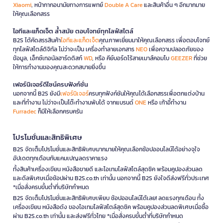
Xiaomi
, หน้ากากอนามัยทางการแพทย์
Double A Care
และสินค้าอื่น ๆ อีกมากมาย
ให้คุณเลือกสรร
ไอทีและแก็ดเจ็ต ล้ำสมัย ตอบโจทย์ทุกไลฟ์สไตล์
B2S ได้คัดสรรสินค้า
ไอทีและแก็ดเจ็ต
คุณภาพเยี่ยมมาให้คุณเลือกสรร เพื่อตอบโจทย์
ทุกไลฟ์สไตล์ดิจิทัล ไม่ว่าจะเป็น เครื่องทำลายเอกสาร
NEO
เพื่อความปลอดภัยของ
ข้อมูล, เอ็กซ์เทอนัลฮาร์ดดิสก์
WD
, หรือ คีย์บอร์ดไร้สายเมาส์คอมโบ
GEEZER
ที่ช่วย
ให้การทำงานของคุณสะดวกสบายยิ่งขึ้น
เฟอร์นิเจอร์ดีไซน์ครบฟังก์ชั่น
นอกจากนี้ B2S ยังมี
เฟอร์นิเจอร์
ครบทุกฟังก์ชันให้คุณได้เลือกสรรเพื่อตกแต่งบ้าน
และที่ทำงาน ไม่ว่าจะเป็นโต๊ะทำงานพับได้ จากแบรนด์
ONE
หรือ เก้าอี้ทำงาน
Furradec
ก็มีให้เลือกครบครัน
โปรโมชั่นและสิทธิพิเศษ
B2S จัดเต็มโปรโมชั่นและสิทธิพิเศษมากมายให้คุณเลือกช้อปออนไลน์ได้อย่างจุใจ
อัปเดตทุกเดือนกับแคมเปญลดราคาแรง
ทั้งสินค้าเครื่องเขียน หนังสือขายดี และไอเทมไลฟ์สไตล์สุดชิค พร้อมคูปองส่วนลด
และดีลพิเศษเมื่อช้อปผ่าน B2S.co.th เท่านั้น นอกจากนี้ B2S ยังใจดีส่งฟรีทั่วประเทศ
*เมื่อสั่งครบขั้นต่ำที่บริษัทกำหนด
B2S จัดเต็มโปรโมชั่นและสิทธิพิเศษเพียบ ช้อปออนไลน์ได้เลย! ลดแรงทุกเดือน ทั้ง
เครื่องเขียน หนังสือดัง ของไอเทมไลฟ์สไตล์สุดชิค พร้อมคูปองส่วนลดพิเศษเมื่อซื้อ
ผ่าน B2S.co.th เท่านั้น และส่งฟรีทั่วไทย *เมื่อสั่งครบขั้นต่ำที่บริษัทกำหนด