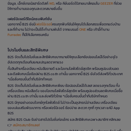
ข้อมูล, เอ็กซ์เทอนัลฮาร์ดดิสก์
WD
, หรือ คีย์บอร์ดไร้สายเมาส์คอมโบ
GEEZER
ที่ช่วย
ให้การทำงานของคุณสะดวกสบายยิ่งขึ้น
เฟอร์นิเจอร์ดีไซน์ครบฟังก์ชั่น
นอกจากนี้ B2S ยังมี
เฟอร์นิเจอร์
ครบทุกฟังก์ชันให้คุณได้เลือกสรรเพื่อตกแต่งบ้าน
และที่ทำงาน ไม่ว่าจะเป็นโต๊ะทำงานพับได้ จากแบรนด์
ONE
หรือ เก้าอี้ทำงาน
Furradec
ก็มีให้เลือกครบครัน
โปรโมชั่นและสิทธิพิเศษ
B2S จัดเต็มโปรโมชั่นและสิทธิพิเศษมากมายให้คุณเลือกช้อปออนไลน์ได้อย่างจุใจ
อัปเดตทุกเดือนกับแคมเปญลดราคาแรง
ทั้งสินค้าเครื่องเขียน หนังสือขายดี และไอเทมไลฟ์สไตล์สุดชิค พร้อมคูปองส่วนลด
และดีลพิเศษเมื่อช้อปผ่าน B2S.co.th เท่านั้น นอกจากนี้ B2S ยังใจดีส่งฟรีทั่วประเทศ
*เมื่อสั่งครบขั้นต่ำที่บริษัทกำหนด
B2S จัดเต็มโปรโมชั่นและสิทธิพิเศษเพียบ ช้อปออนไลน์ได้เลย! ลดแรงทุกเดือน ทั้ง
เครื่องเขียน หนังสือดัง ของไอเทมไลฟ์สไตล์สุดชิค พร้อมคูปองส่วนลดพิเศษเมื่อซื้อ
ผ่าน B2S.co.th เท่านั้น และส่งฟรีทั่วไทย *เมื่อสั่งครบขั้นต่ำที่บริษัทกำหนด
B2S มีทุกอย่างตอบโจทย์ทุกไลฟ์สไตล์ ไม่ว่าจะเป็นอุปกรณ์อ่านเขียน เครื่องเขียน
ของเล่นเสริมพัฒนาการ หรือเฟอร์นิเจอร์ ช้อปง่าย สะดวก ทุกที่ ทุกเวลา แค่มี App
B2S
สมัคร B2S Club รับข่าวสารโปรโมชั่นก่อนใคร และสิทธิพิเศษเฉพาะสมาชิก! คลิกเลย
สมัครสมาชิกเลย!
👉