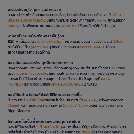
เครื่องเขียนคู่ใจ ทุกการสร้างสรรค์
มองหาปากกาดีๆ ดินสอหลากหลาย หรืออุปกรณ์สำนักงานครบครัน B2S มี
เครื่อง
เขียนและอุปกรณ์สำนักงาน
ให้เลือกมากมาย ตั้งแต่ปากกาลูกลื่น
Parker
ชุดดินสอกด
Rotring
ไปจนถึงกระดาษถ่ายเอกสาร
DOUBLE A
ให้คุณเลือกใช้ได้อย่างจุใจ
งานศิลป์ งานฝีมือ สร้างสรรค์ไม่รู้จบ
B2S จัดเต็มอุปกรณ์
ศิลปะและงานฝีมือ
สำหรับคนสร้างสรรค์ตัวจริง ทั้งสีไม้
Colleen
,
ขาตั้งไม้บนโต๊ะ
Pyramid
และอุปกรณ์ DIY ต่างๆ จาก
MONT MARTE
ให้คุณ
สร้างสรรค์ได้อย่างไร้ขีดจำกัด
ของเล่นและของขวัญ สุดพิเศษทุกเทศกาล
มองหาของเล่นเสริมพัฒนาการ หรือของขวัญสุดพิเศษสำหรับทุกโอกาส B2S เราคัด
สรร
ของเล่นและของขวัญ
หลากหลายสไตล์ เหมาะสำหรับทุกเพศทุกวัย สร้างความสุข
และรอยยิ้มให้กับคนพิเศษของคุณ ไม่ว่าจะเป็น กระเป๋าเก็บอุณหภูมิ
KAKAO
FRIENDS
หรือเกมจดหมายรัก
SIAM BOARDGAMES
เรามีครบ!
ของใช้ในบ้าน ไอเทมที่ช่วยให้ชีวิตสะดวกสบายขึ้น
ที่ B2S เรามี
ของใช้ในบ้าน
ครบครัน ไม่ว่าจะเป็นกาต้มน้ำ
Anitech
, เครื่องฟอกอากาศ
Xiaomi
, หน้ากากอนามัยทางการแพทย์
Double A Care
และสินค้าอื่น ๆ อีกมากมาย
ให้คุณเลือกสรร
ไอทีและแก็ดเจ็ต ล้ำสมัย ตอบโจทย์ทุกไลฟ์สไตล์
B2S ได้คัดสรรสินค้า
ไอทีและแก็ดเจ็ต
คุณภาพเยี่ยมมาให้คุณเลือกสรร เพื่อตอบโจทย์
ทุกไลฟ์สไตล์ดิจิทัล ไม่ว่าจะเป็น เครื่องทำลายเอกสาร
NEO
เพื่อความปลอดภัยของ