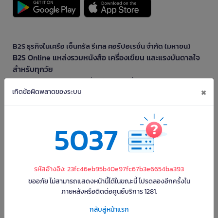
B2S ธุรกิจในเครือ เซ็นทรัล รีเทล คอร์ปอเรชั่น จำกัด (มหาชน)
B2S Online แหล่งรวมหนังสือ เครื่องเขียน และแรงบันดาลใจ
สำหรับทุกวัย
B2S Online คือร้านหนังสือและเครื่องเขียนออนไลน์ที่ครบครัน ตอบโจทย์คนรักการ
×
อ่านและงานเขียน ให้คุณรู้สึกเหมือนมีร้านหนังสือใกล้ฉันอยู่ในมือ ช้อปง่าย ไม่ต้อง
เกิดข้อผิดพลาดของระบบ
ออกจากบ้าน เพราะ b2s มีทั้งหนังสือหลากหลายแนวและเครื่องเขียนคุณภาพ พร้อม
สิทธิพิเศษที่ไม่ควรพลาด!
ทำไม B2S Online คือแหล่งช้อปปิ้งที่คุณไม่ควรพลาด
5037
ไม่ว่าคุณจะเป็นนักเรียน นักศึกษา คนทำงาน B2S พร้อมให้คุณเลือกสินค้าคุณภาพได้
ตลอด 24 ชั่วโมง พร้อมโปรโมชั่นและสิทธิพิเศษมากมาย
ฟรี! ค่าจัดส่งทั่วไทย *เมื่อสั่งครบขั้นต่ำที่บริษัทกำหนด
รหัสอ้างอิง: 23fc46eb95b40e97fc67b3e6654ba393
ช้อปเพลินเกินคุ้ม! เพียงมียอดสั่งซื้อสินค้าขั้นต่ำที่บริษัทกำหนด รับสิทธิ์ส่งฟรีถึงบ้าน
ไม่ต้องจ่ายเพิ่ม
ขออภัย ไม่สามารถแสดงหน้านี้ได้ในขณะนี้ โปรดลองอีกครั้งใน
ภายหลังหรือติดต่อศูนย์บริการ 1281.
มั่นใจ หนังสือถึงมือปลอดภัย ด้วยบับเบิ้ล 3 ชั้น
หนังสือทุกเล่มจากบีทูเอสห่อด้วยบับเบิ้ลหนาแน่นถึง 3 ชั้น หมดกังวลเรื่องความเสีย
กลับสู่หน้าแรก
หายระหว่างจัดส่ง พร้อมส่งตรงถึงมือคุณในสภาพสมบูรณ์