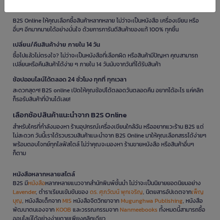
ช้อป B2S Online การันตีสินค้าของแท้ 100%
B2S Online ให้คุณเลือกซื้อสินค้าหลากหลาย ไม่ว่าจะเป็นหนังสือ เครื่องเขียน หรือ
อื่นๆ อีกมากมายได้อย่างมั่นใจ ด้วยการการันตีสินค้าของแท้ 100% ทุกชิ้น
เปลี่ยน/คืนสินค้าง่าย ภายใน 14 วัน
ซื้อไปแล้วไม่ตรงใจ? ไม่ว่าจะเป็นหนังสือที่เลือกผิด หรือสินค้ามีปัญหา คุณสามารถ
เปลี่ยนหรือคืนสินค้าได้ง่าย ๆ ภายใน 14 วันนับจากวันที่ได้รับสินค้า
ช้อปออนไลน์ได้ตลอด 24 ชั่วโมง ทุกที่ ทุกเวลา
สะดวกสุดๆ! B2S online เปิดให้คุณช้อปได้ตลอดวันตลอดคืน อยากได้อะไร แค่คลิก
ก็รอรับสินค้าที่บ้านได้เลย!
เลือกช้อปสินค้าแนะนำจาก B2S Online
สำหรับใครที่กำลังมองหา ร้านอุปกรณ์เครื่องเขียนใกล้ฉัน หรืออยากแวะร้าน B2S แต่
ไม่สะดวก วันนี้เราได้รวบรวมสินค้าแนะนำจาก B2S Online มาให้คุณเลือกสรรได้ง่ายๆ
พร้อมตอบโจทย์ทุกไลฟ์สไตล์ ไม่ว่าคุณจะมองหา ร้านขายหนังสือ หรือสินค้าอื่นๆ
ก็ตาม
หนังสือหลากหลายสไตล์
B2S มี
หนังสือ
หลากหลายแนวจากสำนักพิมพ์ชั้นนำ ไม่ว่าจะเป็นนิยายยอดนิยมอย่าง
Lavender
, ตำราเรียนเข้มข้นของ
ดร. ศุภวัฒน์ พุกเจริญ
, นิตยสารอัปเดตจาก
เพ็ญ
บุญ
, หนังสือเด็กจาก
MIS
หนังสือจิตวิทยาจาก
Mugunghwa Publishing
, หนังสือ
พัฒนาตนเองจาก
KOOB
และวรรณกรรมจาก
Nanmeebooks
ทั้งหมดนี้สามารถซื้อ
ออนไลน์ได้อย่างง่ายดายเพียงคลิกเดียว