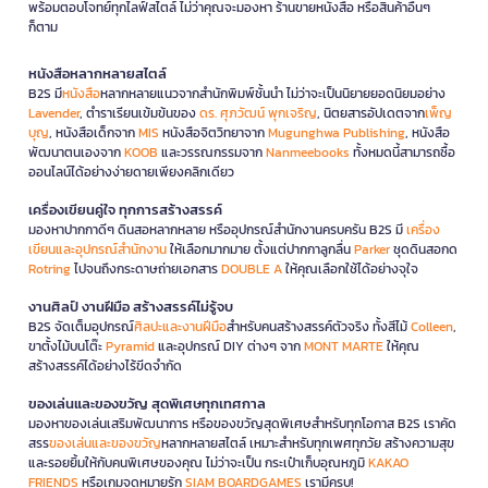
พร้อมตอบโจทย์ทุกไลฟ์สไตล์ ไม่ว่าคุณจะมองหา ร้านขายหนังสือ หรือสินค้าอื่นๆ
ก็ตาม
หนังสือหลากหลายสไตล์
B2S มี
หนังสือ
หลากหลายแนวจากสำนักพิมพ์ชั้นนำ ไม่ว่าจะเป็นนิยายยอดนิยมอย่าง
Lavender
, ตำราเรียนเข้มข้นของ
ดร. ศุภวัฒน์ พุกเจริญ
, นิตยสารอัปเดตจาก
เพ็ญ
บุญ
, หนังสือเด็กจาก
MIS
หนังสือจิตวิทยาจาก
Mugunghwa Publishing
, หนังสือ
พัฒนาตนเองจาก
KOOB
และวรรณกรรมจาก
Nanmeebooks
ทั้งหมดนี้สามารถซื้อ
ออนไลน์ได้อย่างง่ายดายเพียงคลิกเดียว
เครื่องเขียนคู่ใจ ทุกการสร้างสรรค์
มองหาปากกาดีๆ ดินสอหลากหลาย หรืออุปกรณ์สำนักงานครบครัน B2S มี
เครื่อง
เขียนและอุปกรณ์สำนักงาน
ให้เลือกมากมาย ตั้งแต่ปากกาลูกลื่น
Parker
ชุดดินสอกด
Rotring
ไปจนถึงกระดาษถ่ายเอกสาร
DOUBLE A
ให้คุณเลือกใช้ได้อย่างจุใจ
งานศิลป์ งานฝีมือ สร้างสรรค์ไม่รู้จบ
B2S จัดเต็มอุปกรณ์
ศิลปะและงานฝีมือ
สำหรับคนสร้างสรรค์ตัวจริง ทั้งสีไม้
Colleen
,
ขาตั้งไม้บนโต๊ะ
Pyramid
และอุปกรณ์ DIY ต่างๆ จาก
MONT MARTE
ให้คุณ
สร้างสรรค์ได้อย่างไร้ขีดจำกัด
ของเล่นและของขวัญ สุดพิเศษทุกเทศกาล
มองหาของเล่นเสริมพัฒนาการ หรือของขวัญสุดพิเศษสำหรับทุกโอกาส B2S เราคัด
สรร
ของเล่นและของขวัญ
หลากหลายสไตล์ เหมาะสำหรับทุกเพศทุกวัย สร้างความสุข
และรอยยิ้มให้กับคนพิเศษของคุณ ไม่ว่าจะเป็น กระเป๋าเก็บอุณหภูมิ
KAKAO
FRIENDS
หรือเกมจดหมายรัก
SIAM BOARDGAMES
เรามีครบ!