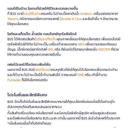
ของใช้ในบ้าน ไอเทมที่ช่วยให้ชีวิตสะดวกสบายขึ้น
ที่ B2S เรามี
ของใช้ในบ้าน
ครบครัน ไม่ว่าจะเป็นกาต้มน้ำ
Anitech
, เครื่องฟอกอากาศ
Xiaomi
, หน้ากากอนามัยทางการแพทย์
Double A Care
และสินค้าอื่น ๆ อีกมากมาย
ให้คุณเลือกสรร
ไอทีและแก็ดเจ็ต ล้ำสมัย ตอบโจทย์ทุกไลฟ์สไตล์
B2S ได้คัดสรรสินค้า
ไอทีและแก็ดเจ็ต
คุณภาพเยี่ยมมาให้คุณเลือกสรร เพื่อตอบโจทย์
ทุกไลฟ์สไตล์ดิจิทัล ไม่ว่าจะเป็น เครื่องทำลายเอกสาร
NEO
เพื่อความปลอดภัยของ
ข้อมูล, เอ็กซ์เทอนัลฮาร์ดดิสก์
WD
, หรือ คีย์บอร์ดไร้สายเมาส์คอมโบ
GEEZER
ที่ช่วย
ให้การทำงานของคุณสะดวกสบายยิ่งขึ้น
เฟอร์นิเจอร์ดีไซน์ครบฟังก์ชั่น
นอกจากนี้ B2S ยังมี
เฟอร์นิเจอร์
ครบทุกฟังก์ชันให้คุณได้เลือกสรรเพื่อตกแต่งบ้าน
และที่ทำงาน ไม่ว่าจะเป็นโต๊ะทำงานพับได้ จากแบรนด์
ONE
หรือ เก้าอี้ทำงาน
Furradec
ก็มีให้เลือกครบครัน
โปรโมชั่นและสิทธิพิเศษ
B2S จัดเต็มโปรโมชั่นและสิทธิพิเศษมากมายให้คุณเลือกช้อปออนไลน์ได้อย่างจุใจ
อัปเดตทุกเดือนกับแคมเปญลดราคาแรง
ทั้งสินค้าเครื่องเขียน หนังสือขายดี และไอเทมไลฟ์สไตล์สุดชิค พร้อมคูปองส่วนลด
และดีลพิเศษเมื่อช้อปผ่าน B2S.co.th เท่านั้น นอกจากนี้ B2S ยังใจดีส่งฟรีทั่วประเทศ
*เมื่อสั่งครบขั้นต่ำที่บริษัทกำหนด