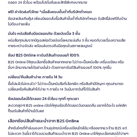
ตลอด 24 ชั่วโมง พร้อมโปรโมชั่นและสิทธิพิเศษมากมาย
ฟรี! ค่าจัดส่งทั่วไทย *เมื่อสั่งครบขั้นต่ำที่บริษัทกำหนด
ช้อปเพลินเกินคุ้ม! เพียงมียอดสั่งซื้อสินค้าขั้นต่ำที่บริษัทกำหนด รับสิทธิ์ส่งฟรีถึงบ้าน
ไม่ต้องจ่ายเพิ่ม
มั่นใจ หนังสือถึงมือปลอดภัย ด้วยบับเบิ้ล 3 ชั้น
หนังสือทุกเล่มจากบีทูเอสห่อด้วยบับเบิ้ลหนาแน่นถึง 3 ชั้น หมดกังวลเรื่องความเสีย
หายระหว่างจัดส่ง พร้อมส่งตรงถึงมือคุณในสภาพสมบูรณ์
ช้อป B2S Online การันตีสินค้าของแท้ 100%
B2S Online ให้คุณเลือกซื้อสินค้าหลากหลาย ไม่ว่าจะเป็นหนังสือ เครื่องเขียน หรือ
อื่นๆ อีกมากมายได้อย่างมั่นใจ ด้วยการการันตีสินค้าของแท้ 100% ทุกชิ้น
เปลี่ยน/คืนสินค้าง่าย ภายใน 14 วัน
ซื้อไปแล้วไม่ตรงใจ? ไม่ว่าจะเป็นหนังสือที่เลือกผิด หรือสินค้ามีปัญหา คุณสามารถ
เปลี่ยนหรือคืนสินค้าได้ง่าย ๆ ภายใน 14 วันนับจากวันที่ได้รับสินค้า
ช้อปออนไลน์ได้ตลอด 24 ชั่วโมง ทุกที่ ทุกเวลา
สะดวกสุดๆ! B2S online เปิดให้คุณช้อปได้ตลอดวันตลอดคืน อยากได้อะไร แค่คลิก
ก็รอรับสินค้าที่บ้านได้เลย!
เลือกช้อปสินค้าแนะนำจาก B2S Online
สำหรับใครที่กำลังมองหา ร้านอุปกรณ์เครื่องเขียนใกล้ฉัน หรืออยากแวะร้าน B2S แต่
ไม่สะดวก วันนี้เราได้รวบรวมสินค้าแนะนำจาก B2S Online มาให้คุณเลือกสรรได้ง่ายๆ