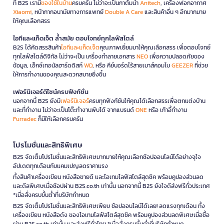
ที่ B2S เรามี
ของใช้ในบ้าน
ครบครัน ไม่ว่าจะเป็นกาต้มน้ำ
Anitech
, เครื่องฟอกอากาศ
Xiaomi
, หน้ากากอนามัยทางการแพทย์
Double A Care
และสินค้าอื่น ๆ อีกมากมาย
ให้คุณเลือกสรร
ไอทีและแก็ดเจ็ต ล้ำสมัย ตอบโจทย์ทุกไลฟ์สไตล์
B2S ได้คัดสรรสินค้า
ไอทีและแก็ดเจ็ต
คุณภาพเยี่ยมมาให้คุณเลือกสรร เพื่อตอบโจทย์
ทุกไลฟ์สไตล์ดิจิทัล ไม่ว่าจะเป็น เครื่องทำลายเอกสาร
NEO
เพื่อความปลอดภัยของ
ข้อมูล, เอ็กซ์เทอนัลฮาร์ดดิสก์
WD
, หรือ คีย์บอร์ดไร้สายเมาส์คอมโบ
GEEZER
ที่ช่วย
ให้การทำงานของคุณสะดวกสบายยิ่งขึ้น
เฟอร์นิเจอร์ดีไซน์ครบฟังก์ชั่น
นอกจากนี้ B2S ยังมี
เฟอร์นิเจอร์
ครบทุกฟังก์ชันให้คุณได้เลือกสรรเพื่อตกแต่งบ้าน
และที่ทำงาน ไม่ว่าจะเป็นโต๊ะทำงานพับได้ จากแบรนด์
ONE
หรือ เก้าอี้ทำงาน
Furradec
ก็มีให้เลือกครบครัน
โปรโมชั่นและสิทธิพิเศษ
B2S จัดเต็มโปรโมชั่นและสิทธิพิเศษมากมายให้คุณเลือกช้อปออนไลน์ได้อย่างจุใจ
อัปเดตทุกเดือนกับแคมเปญลดราคาแรง
ทั้งสินค้าเครื่องเขียน หนังสือขายดี และไอเทมไลฟ์สไตล์สุดชิค พร้อมคูปองส่วนลด
และดีลพิเศษเมื่อช้อปผ่าน B2S.co.th เท่านั้น นอกจากนี้ B2S ยังใจดีส่งฟรีทั่วประเทศ
*เมื่อสั่งครบขั้นต่ำที่บริษัทกำหนด
B2S จัดเต็มโปรโมชั่นและสิทธิพิเศษเพียบ ช้อปออนไลน์ได้เลย! ลดแรงทุกเดือน ทั้ง
เครื่องเขียน หนังสือดัง ของไอเทมไลฟ์สไตล์สุดชิค พร้อมคูปองส่วนลดพิเศษเมื่อซื้อ
ผ่าน B2S.co.th เท่านั้น และส่งฟรีทั่วไทย *เมื่อสั่งครบขั้นต่ำที่บริษัทกำหนด