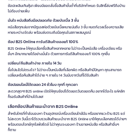
ช้อปเพลินเกินคุ้ม! เพียงมียอดสั่งซื้อสินค้าขั้นต่ำที่บริษัทกำหนด รับสิทธิ์ส่งฟรีถึงบ้าน
ไม่ต้องจ่ายเพิ่ม
มั่นใจ หนังสือถึงมือปลอดภัย ด้วยบับเบิ้ล 3 ชั้น
หนังสือทุกเล่มจากบีทูเอสห่อด้วยบับเบิ้ลหนาแน่นถึง 3 ชั้น หมดกังวลเรื่องความเสีย
หายระหว่างจัดส่ง พร้อมส่งตรงถึงมือคุณในสภาพสมบูรณ์
ช้อป B2S Online การันตีสินค้าของแท้ 100%
B2S Online ให้คุณเลือกซื้อสินค้าหลากหลาย ไม่ว่าจะเป็นหนังสือ เครื่องเขียน หรือ
อื่นๆ อีกมากมายได้อย่างมั่นใจ ด้วยการการันตีสินค้าของแท้ 100% ทุกชิ้น
เปลี่ยน/คืนสินค้าง่าย ภายใน 14 วัน
ซื้อไปแล้วไม่ตรงใจ? ไม่ว่าจะเป็นหนังสือที่เลือกผิด หรือสินค้ามีปัญหา คุณสามารถ
เปลี่ยนหรือคืนสินค้าได้ง่าย ๆ ภายใน 14 วันนับจากวันที่ได้รับสินค้า
ช้อปออนไลน์ได้ตลอด 24 ชั่วโมง ทุกที่ ทุกเวลา
สะดวกสุดๆ! B2S online เปิดให้คุณช้อปได้ตลอดวันตลอดคืน อยากได้อะไร แค่คลิก
ก็รอรับสินค้าที่บ้านได้เลย!
เลือกช้อปสินค้าแนะนำจาก B2S Online
สำหรับใครที่กำลังมองหา ร้านอุปกรณ์เครื่องเขียนใกล้ฉัน หรืออยากแวะร้าน B2S แต่
ไม่สะดวก วันนี้เราได้รวบรวมสินค้าแนะนำจาก B2S Online มาให้คุณเลือกสรรได้ง่ายๆ
พร้อมตอบโจทย์ทุกไลฟ์สไตล์ ไม่ว่าคุณจะมองหา ร้านขายหนังสือ หรือสินค้าอื่นๆ
ก็ตาม