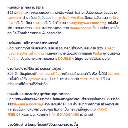
หนังสือหลากหลายสไตล์
B2S มี
หนังสือ
หลากหลายแนวจากสำนักพิมพ์ชั้นนำ ไม่ว่าจะเป็นนิยายยอดนิยมอย่าง
Lavender
, ตำราเรียนเข้มข้นของ
ดร. ศุภวัฒน์ พุกเจริญ
, นิตยสารอัปเดตจาก
เพ็ญ
บุญ
, หนังสือเด็กจาก
MIS
หนังสือจิตวิทยาจาก
Mugunghwa Publishing
, หนังสือ
พัฒนาตนเองจาก
KOOB
และวรรณกรรมจาก
Nanmeebooks
ทั้งหมดนี้สามารถซื้อ
ออนไลน์ได้อย่างง่ายดายเพียงคลิกเดียว
เครื่องเขียนคู่ใจ ทุกการสร้างสรรค์
มองหาปากกาดีๆ ดินสอหลากหลาย หรืออุปกรณ์สำนักงานครบครัน B2S มี
เครื่อง
เขียนและอุปกรณ์สำนักงาน
ให้เลือกมากมาย ตั้งแต่ปากกาลูกลื่น
Parker
ชุดดินสอกด
Rotring
ไปจนถึงกระดาษถ่ายเอกสาร
DOUBLE A
ให้คุณเลือกใช้ได้อย่างจุใจ
งานศิลป์ งานฝีมือ สร้างสรรค์ไม่รู้จบ
B2S จัดเต็มอุปกรณ์
ศิลปะและงานฝีมือ
สำหรับคนสร้างสรรค์ตัวจริง ทั้งสีไม้
Colleen
,
ขาตั้งไม้บนโต๊ะ
Pyramid
และอุปกรณ์ DIY ต่างๆ จาก
MONT MARTE
ให้คุณ
สร้างสรรค์ได้อย่างไร้ขีดจำกัด
ของเล่นและของขวัญ สุดพิเศษทุกเทศกาล
มองหาของเล่นเสริมพัฒนาการ หรือของขวัญสุดพิเศษสำหรับทุกโอกาส B2S เราคัด
สรร
ของเล่นและของขวัญ
หลากหลายสไตล์ เหมาะสำหรับทุกเพศทุกวัย สร้างความสุข
และรอยยิ้มให้กับคนพิเศษของคุณ ไม่ว่าจะเป็น กระเป๋าเก็บอุณหภูมิ
KAKAO
FRIENDS
หรือเกมจดหมายรัก
SIAM BOARDGAMES
เรามีครบ!
ของใช้ในบ้าน ไอเทมที่ช่วยให้ชีวิตสะดวกสบายขึ้น