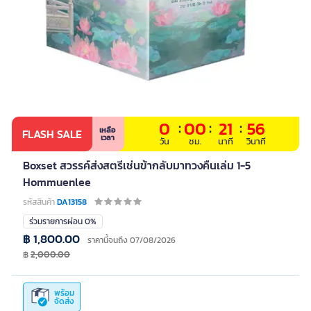
0
:
00
:
21
:
56
เหลือ
FLASH SALE
เวลา
วัน
ชม.
นาที
วินาที
Boxset สวรรค์ส่งสตรีเช่นข้ากลับมาทวงคืนเล่ม 1-5
Hommuenlee
รหัสสินค้า
DA13158
ร่วมรายการผ่อน 0%
฿ 1,800.00
ราคานี้จนถึง 07/08/2026
฿
2,000.00
พร้อม
จัดส่ง