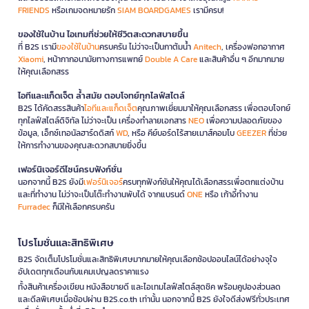
FRIENDS
หรือเกมจดหมายรัก
SIAM BOARDGAMES
เรามีครบ!
ของใช้ในบ้าน ไอเทมที่ช่วยให้ชีวิตสะดวกสบายขึ้น
ที่ B2S เรามี
ของใช้ในบ้าน
ครบครัน ไม่ว่าจะเป็นกาต้มน้ำ
Anitech
, เครื่องฟอกอากาศ
Xiaomi
, หน้ากากอนามัยทางการแพทย์
Double A Care
และสินค้าอื่น ๆ อีกมากมาย
ให้คุณเลือกสรร
ไอทีและแก็ดเจ็ต ล้ำสมัย ตอบโจทย์ทุกไลฟ์สไตล์
B2S ได้คัดสรรสินค้า
ไอทีและแก็ดเจ็ต
คุณภาพเยี่ยมมาให้คุณเลือกสรร เพื่อตอบโจทย์
ทุกไลฟ์สไตล์ดิจิทัล ไม่ว่าจะเป็น เครื่องทำลายเอกสาร
NEO
เพื่อความปลอดภัยของ
ข้อมูล, เอ็กซ์เทอนัลฮาร์ดดิสก์
WD
, หรือ คีย์บอร์ดไร้สายเมาส์คอมโบ
GEEZER
ที่ช่วย
ให้การทำงานของคุณสะดวกสบายยิ่งขึ้น
เฟอร์นิเจอร์ดีไซน์ครบฟังก์ชั่น
นอกจากนี้ B2S ยังมี
เฟอร์นิเจอร์
ครบทุกฟังก์ชันให้คุณได้เลือกสรรเพื่อตกแต่งบ้าน
และที่ทำงาน ไม่ว่าจะเป็นโต๊ะทำงานพับได้ จากแบรนด์
ONE
หรือ เก้าอี้ทำงาน
Furradec
ก็มีให้เลือกครบครัน
โปรโมชั่นและสิทธิพิเศษ
B2S จัดเต็มโปรโมชั่นและสิทธิพิเศษมากมายให้คุณเลือกช้อปออนไลน์ได้อย่างจุใจ
อัปเดตทุกเดือนกับแคมเปญลดราคาแรง
ทั้งสินค้าเครื่องเขียน หนังสือขายดี และไอเทมไลฟ์สไตล์สุดชิค พร้อมคูปองส่วนลด
และดีลพิเศษเมื่อช้อปผ่าน B2S.co.th เท่านั้น นอกจากนี้ B2S ยังใจดีส่งฟรีทั่วประเทศ