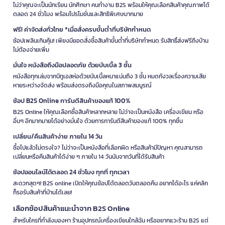
ไม่ว่าคุณจะเป็นนักเรียน นักศึกษา คนทำงาน B2S พร้อมให้คุณเลือกสินค้าคุณภาพได้
ตลอด 24 ชั่วโมง พร้อมโปรโมชั่นและสิทธิพิเศษมากมาย
ฟรี! ค่าจัดส่งทั่วไทย *เมื่อสั่งครบขั้นต่ำที่บริษัทกำหนด
ช้อปเพลินเกินคุ้ม! เพียงมียอดสั่งซื้อสินค้าขั้นต่ำที่บริษัทกำหนด รับสิทธิ์ส่งฟรีถึงบ้าน
ไม่ต้องจ่ายเพิ่ม
มั่นใจ หนังสือถึงมือปลอดภัย ด้วยบับเบิ้ล 3 ชั้น
หนังสือทุกเล่มจากบีทูเอสห่อด้วยบับเบิ้ลหนาแน่นถึง 3 ชั้น หมดกังวลเรื่องความเสีย
หายระหว่างจัดส่ง พร้อมส่งตรงถึงมือคุณในสภาพสมบูรณ์
ช้อป B2S Online การันตีสินค้าของแท้ 100%
B2S Online ให้คุณเลือกซื้อสินค้าหลากหลาย ไม่ว่าจะเป็นหนังสือ เครื่องเขียน หรือ
อื่นๆ อีกมากมายได้อย่างมั่นใจ ด้วยการการันตีสินค้าของแท้ 100% ทุกชิ้น
เปลี่ยน/คืนสินค้าง่าย ภายใน 14 วัน
ซื้อไปแล้วไม่ตรงใจ? ไม่ว่าจะเป็นหนังสือที่เลือกผิด หรือสินค้ามีปัญหา คุณสามารถ
เปลี่ยนหรือคืนสินค้าได้ง่าย ๆ ภายใน 14 วันนับจากวันที่ได้รับสินค้า
ช้อปออนไลน์ได้ตลอด 24 ชั่วโมง ทุกที่ ทุกเวลา
สะดวกสุดๆ! B2S online เปิดให้คุณช้อปได้ตลอดวันตลอดคืน อยากได้อะไร แค่คลิก
ก็รอรับสินค้าที่บ้านได้เลย!
เลือกช้อปสินค้าแนะนำจาก B2S Online
สำหรับใครที่กำลังมองหา ร้านอุปกรณ์เครื่องเขียนใกล้ฉัน หรืออยากแวะร้าน B2S แต่