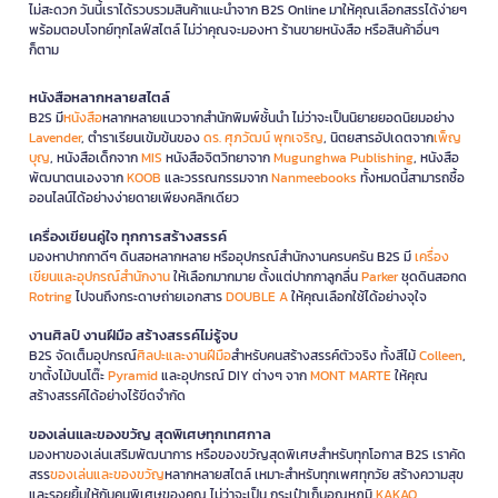
ไม่สะดวก วันนี้เราได้รวบรวมสินค้าแนะนำจาก B2S Online มาให้คุณเลือกสรรได้ง่ายๆ
พร้อมตอบโจทย์ทุกไลฟ์สไตล์ ไม่ว่าคุณจะมองหา ร้านขายหนังสือ หรือสินค้าอื่นๆ
ก็ตาม
หนังสือหลากหลายสไตล์
B2S มี
หนังสือ
หลากหลายแนวจากสำนักพิมพ์ชั้นนำ ไม่ว่าจะเป็นนิยายยอดนิยมอย่าง
Lavender
, ตำราเรียนเข้มข้นของ
ดร. ศุภวัฒน์ พุกเจริญ
, นิตยสารอัปเดตจาก
เพ็ญ
บุญ
, หนังสือเด็กจาก
MIS
หนังสือจิตวิทยาจาก
Mugunghwa Publishing
, หนังสือ
พัฒนาตนเองจาก
KOOB
และวรรณกรรมจาก
Nanmeebooks
ทั้งหมดนี้สามารถซื้อ
ออนไลน์ได้อย่างง่ายดายเพียงคลิกเดียว
เครื่องเขียนคู่ใจ ทุกการสร้างสรรค์
มองหาปากกาดีๆ ดินสอหลากหลาย หรืออุปกรณ์สำนักงานครบครัน B2S มี
เครื่อง
เขียนและอุปกรณ์สำนักงาน
ให้เลือกมากมาย ตั้งแต่ปากกาลูกลื่น
Parker
ชุดดินสอกด
Rotring
ไปจนถึงกระดาษถ่ายเอกสาร
DOUBLE A
ให้คุณเลือกใช้ได้อย่างจุใจ
งานศิลป์ งานฝีมือ สร้างสรรค์ไม่รู้จบ
B2S จัดเต็มอุปกรณ์
ศิลปะและงานฝีมือ
สำหรับคนสร้างสรรค์ตัวจริง ทั้งสีไม้
Colleen
,
ขาตั้งไม้บนโต๊ะ
Pyramid
และอุปกรณ์ DIY ต่างๆ จาก
MONT MARTE
ให้คุณ
สร้างสรรค์ได้อย่างไร้ขีดจำกัด
ของเล่นและของขวัญ สุดพิเศษทุกเทศกาล
มองหาของเล่นเสริมพัฒนาการ หรือของขวัญสุดพิเศษสำหรับทุกโอกาส B2S เราคัด
สรร
ของเล่นและของขวัญ
หลากหลายสไตล์ เหมาะสำหรับทุกเพศทุกวัย สร้างความสุข
และรอยยิ้มให้กับคนพิเศษของคุณ ไม่ว่าจะเป็น กระเป๋าเก็บอุณหภูมิ
KAKAO