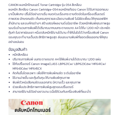
CANON ผงหมึกโทนเนอร์ Toner Cartridge รุ่น 054 สีเหลือง
ผงหมึก สีเหลือง Canon Cartridge-054 ผงหมึกแท้ของ Canon ได้รับการออกแบบ
มาเป็นพิเศษ ปริ้นได้อย่างราบรื่น หมดห่วงเรื่องกระดาษติดขัดในเครื่องปริ้นเตอร์
ภาพสวย อักษรคมชัด เห็นครบทุกรายละเอียดงานพิมพ์ ไม่มีผิดเพี้ยน ให้ทุกออฟฟิศ
สำนักงาน และองค์กรต่างๆ สร้างสรรค์ผลงานดั่งมืออาชีพ ด้วยหมึกพิมพ์คุณภาพสูง
รองรับจำนวนการพิมพ์ได้ปริมาณมากบนกระดาษขนาด A4 ได้ถึง 1,200 หน้า ประหยัด
คุ้มค่า ในราคาย่อมเยา หนึ่งตลับหมึกใช้งานได้นาน ทำให้มั่นใจได้ว่าเครื่องพิมพ์ Canon
ของคุณจะทำงานเต็มประสิทธิภาพสูงสุด ส่งมอบงานพิมพ์ที่ยอดเยี่ยมออกมาให้คุณ
อย่างแน่นอน
ข้อมูลสินค้า
หมึกสีเหลือง
ปริมาณการพิมพ์ บนกระดาษขนาด A4 ใช้พิมพ์งานได้ประมาณ 1,200 แผ่น
ใช้กับปริ้นเตอร์ Canon imageCLASS LBP621Cw/ LBP623Cdw/ MF641Cw/
MF643Cdw/ MF645CX
คิดค้นขึ้นโดยเฉพาะ เพื่อให้การพิมพ์คมชัด ระดับมืออาชีพ
ใช้งานง่ายขึ้น และคุ้มต้นทุน ให้งานพิมพ์คุณภาพ
พิมพ์ตัวหนังสือคมชัดบนเอกสาร มีความเร็ว และคุณภาพ
ช่วยเพิ่มประสิทธิภาพการพิมพ์สูงสุดของปริ้นเตอร์
สามารถใช้งานได้อย่างยาวนาน (เมื่อใช้ร่วมกับเครื่องพิมพ์ที่แนะนำ)