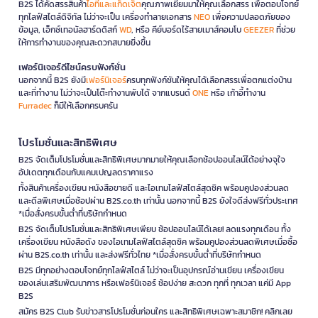
B2S ได้คัดสรรสินค้า
ไอทีและแก็ดเจ็ต
คุณภาพเยี่ยมมาให้คุณเลือกสรร เพื่อตอบโจทย์
ทุกไลฟ์สไตล์ดิจิทัล ไม่ว่าจะเป็น เครื่องทำลายเอกสาร
NEO
เพื่อความปลอดภัยของ
ข้อมูล, เอ็กซ์เทอนัลฮาร์ดดิสก์
WD
, หรือ คีย์บอร์ดไร้สายเมาส์คอมโบ
GEEZER
ที่ช่วย
ให้การทำงานของคุณสะดวกสบายยิ่งขึ้น
เฟอร์นิเจอร์ดีไซน์ครบฟังก์ชั่น
นอกจากนี้ B2S ยังมี
เฟอร์นิเจอร์
ครบทุกฟังก์ชันให้คุณได้เลือกสรรเพื่อตกแต่งบ้าน
และที่ทำงาน ไม่ว่าจะเป็นโต๊ะทำงานพับได้ จากแบรนด์
ONE
หรือ เก้าอี้ทำงาน
Furradec
ก็มีให้เลือกครบครัน
โปรโมชั่นและสิทธิพิเศษ
B2S จัดเต็มโปรโมชั่นและสิทธิพิเศษมากมายให้คุณเลือกช้อปออนไลน์ได้อย่างจุใจ
อัปเดตทุกเดือนกับแคมเปญลดราคาแรง
ทั้งสินค้าเครื่องเขียน หนังสือขายดี และไอเทมไลฟ์สไตล์สุดชิค พร้อมคูปองส่วนลด
และดีลพิเศษเมื่อช้อปผ่าน B2S.co.th เท่านั้น นอกจากนี้ B2S ยังใจดีส่งฟรีทั่วประเทศ
*เมื่อสั่งครบขั้นต่ำที่บริษัทกำหนด
B2S จัดเต็มโปรโมชั่นและสิทธิพิเศษเพียบ ช้อปออนไลน์ได้เลย! ลดแรงทุกเดือน ทั้ง
เครื่องเขียน หนังสือดัง ของไอเทมไลฟ์สไตล์สุดชิค พร้อมคูปองส่วนลดพิเศษเมื่อซื้อ
ผ่าน B2S.co.th เท่านั้น และส่งฟรีทั่วไทย *เมื่อสั่งครบขั้นต่ำที่บริษัทกำหนด
B2S มีทุกอย่างตอบโจทย์ทุกไลฟ์สไตล์ ไม่ว่าจะเป็นอุปกรณ์อ่านเขียน เครื่องเขียน
ของเล่นเสริมพัฒนาการ หรือเฟอร์นิเจอร์ ช้อปง่าย สะดวก ทุกที่ ทุกเวลา แค่มี App
B2S
สมัคร B2S Club รับข่าวสารโปรโมชั่นก่อนใคร และสิทธิพิเศษเฉพาะสมาชิก! คลิกเลย