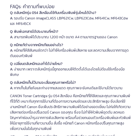
FAQs: คำถามที่พบบ่อย
Q: ตลับหมึกรุ่น 054 สีเหลืองใช้กับเครื่องพิมพ์รุ่นไหนได้บ้าง?
A:
รองรับ Canon imageCLASS LBP621Cw, LBP623Cdw, MF641Cw, MF643Cdw
และ MF645CX
Q: พิมพ์เอกสารได้ประมาณกี่หน้า?
A:
สามารถพิมพ์ได้ประมาณ 1,200 หน้า ขนาด A4 ตามมาตรฐานของ Canon
Q: หมึกแท้ต่างจากหมึกเทียมอย่างไร?
A:
หมึกแท้ให้สีสันคมชัดกว่า ไม่ทำให้เครื่องพิมพ์เสียหาย และลดความเสี่ยงจากการอุด
ตันของหัวพิมพ์
Q: เปลี่ยนตลับหมึกเองทำได้ง่ายไหม?
A:
ง่ายมาก เพราะตลับหมึกรุ่นนี้ถูกออกแบบให้ติดตั้งได้เองโดยไม่ต้องใช้เครื่องมือ
พิเศษ
Q: ตลับหมึกเก็บไว้นานจะเสื่อมคุณภาพหรือไม่?
A:
หากเก็บในที่แห้งและห่างจากแสงแดด คุณภาพจะยังคงดีและใช้งานได้ยาวนาน
CANON Toner Cartridge รุ่น 054 สีเหลือง คือหมึกแท้ที่ให้สีสดและคุณภาพงานพิมพ์
ที่ไร้ที่ติ เหมาะกับทุกการใช้งานที่ต้องการความคมชัดและประสิทธิภาพสูง ยิ่งเลือกใช้
งานหมึกแท้ Canon ยิ่งเพิ่มประสิทธิภาพงานพิมพ์ได้อย่างยอดเยี่ยม ไม่ก่อให้เกิดความ
เสียหายต่อเครื่องปริ้นเตอร์ Canon ของคุณ ซึ่งจะไม่ทำให้หัวพิมพ์อุดตัน ลดหมด
ปัญหาค่าซ่อมบำรุงจากการพังเสียหาย พร้อมทั้งช่วยถนอมตัวเครื่องพิมพ์และหัวพิมพ์
ให้มีอายุการใช้งานที่ยาวนานขึ้น สั่งซื้อ หมึกแท้ Canon หมึกเครื่องปริ้นคุณภาพสูง
เพื่อความมั่นใจในทุกงานพิมพ์