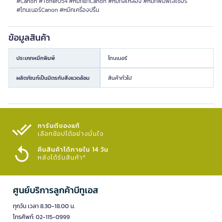
#Canon #Toner054 #หมึกแท้Canon #หมึกสีเหลือง #หมึกพิมพ์เลเซอร์
#โทนเนอร์Canon #หมึกเครื่องปริ้น
ข้อมูลสินค้า
ประเภทหมึกพิมพ์
โทนเนอร์
ผลิตภัณฑ์เป็นมิตรกับสิ่งแวดล้อม
สินค้าทั่วไป
การันตีของแท้
เลือกช้อปได้อย่างมั่นใจ​
คืนสินค้าได้ภายใน 14 วัน
หลังได้รับสินค้า*
ศูนย์บริการลูกค้าบีทูเอส
ทุกวัน เวลา 8.30-18.00 น.
โทรศัพท์: 02-115-0999