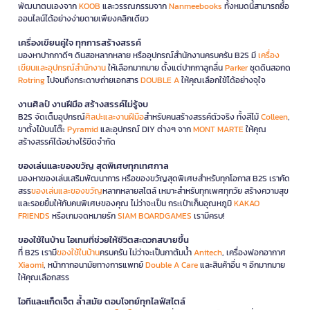
พัฒนาตนเองจาก
KOOB
และวรรณกรรมจาก
Nanmeebooks
ทั้งหมดนี้สามารถซื้อ
ออนไลน์ได้อย่างง่ายดายเพียงคลิกเดียว
เครื่องเขียนคู่ใจ ทุกการสร้างสรรค์
มองหาปากกาดีๆ ดินสอหลากหลาย หรืออุปกรณ์สำนักงานครบครัน B2S มี
เครื่อง
เขียนและอุปกรณ์สำนักงาน
ให้เลือกมากมาย ตั้งแต่ปากกาลูกลื่น
Parker
ชุดดินสอกด
Rotring
ไปจนถึงกระดาษถ่ายเอกสาร
DOUBLE A
ให้คุณเลือกใช้ได้อย่างจุใจ
งานศิลป์ งานฝีมือ สร้างสรรค์ไม่รู้จบ
B2S จัดเต็มอุปกรณ์
ศิลปะและงานฝีมือ
สำหรับคนสร้างสรรค์ตัวจริง ทั้งสีไม้
Colleen
,
ขาตั้งไม้บนโต๊ะ
Pyramid
และอุปกรณ์ DIY ต่างๆ จาก
MONT MARTE
ให้คุณ
สร้างสรรค์ได้อย่างไร้ขีดจำกัด
ของเล่นและของขวัญ สุดพิเศษทุกเทศกาล
มองหาของเล่นเสริมพัฒนาการ หรือของขวัญสุดพิเศษสำหรับทุกโอกาส B2S เราคัด
สรร
ของเล่นและของขวัญ
หลากหลายสไตล์ เหมาะสำหรับทุกเพศทุกวัย สร้างความสุข
และรอยยิ้มให้กับคนพิเศษของคุณ ไม่ว่าจะเป็น กระเป๋าเก็บอุณหภูมิ
KAKAO
FRIENDS
หรือเกมจดหมายรัก
SIAM BOARDGAMES
เรามีครบ!
ของใช้ในบ้าน ไอเทมที่ช่วยให้ชีวิตสะดวกสบายขึ้น
ที่ B2S เรามี
ของใช้ในบ้าน
ครบครัน ไม่ว่าจะเป็นกาต้มน้ำ
Anitech
, เครื่องฟอกอากาศ
Xiaomi
, หน้ากากอนามัยทางการแพทย์
Double A Care
และสินค้าอื่น ๆ อีกมากมาย
ให้คุณเลือกสรร
ไอทีและแก็ดเจ็ต ล้ำสมัย ตอบโจทย์ทุกไลฟ์สไตล์