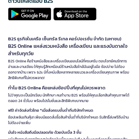
ดาวน์โหลดแอป B2S
B2S ธุรกิจในเครือ เซ็นทรัล รีเทล คอร์ปอเรชั่น จำกัด (มหาชน)
B2S Online แหล่งรวมหนังสือ เครื่องเขียน และแรงบันดาลใจ
สำหรับทุกวัย
B2S Online คือร้านหนังสือและเครื่องเขียนออนไลน์ที่ครบครัน ตอบโจทย์คนรักการ
อ่านและงานเขียน ให้คุณรู้สึกเหมือนมีร้านหนังสือใกล้ฉันอยู่ในมือ ช้อปง่าย ไม่ต้อง
ออกจากบ้าน เพราะ b2s มีทั้งหนังสือหลากหลายแนวและเครื่องเขียนคุณภาพ พร้อม
สิทธิพิเศษที่ไม่ควรพลาด!
ทำไม B2S Online คือแหล่งช้อปปิ้งที่คุณไม่ควรพลาด
ไม่ว่าคุณจะเป็นนักเรียน นักศึกษา คนทำงาน B2S พร้อมให้คุณเลือกสินค้าคุณภาพได้
ตลอด 24 ชั่วโมง พร้อมโปรโมชั่นและสิทธิพิเศษมากมาย
ฟรี! ค่าจัดส่งทั่วไทย *เมื่อสั่งครบขั้นต่ำที่บริษัทกำหนด
ช้อปเพลินเกินคุ้ม! เพียงมียอดสั่งซื้อสินค้าขั้นต่ำที่บริษัทกำหนด รับสิทธิ์ส่งฟรีถึงบ้าน
ไม่ต้องจ่ายเพิ่ม
มั่นใจ หนังสือถึงมือปลอดภัย ด้วยบับเบิ้ล 3 ชั้น