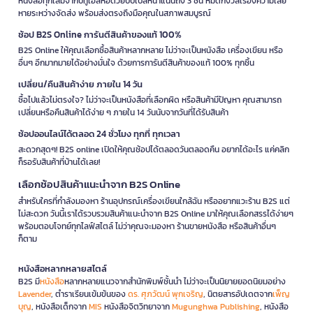
หนังสือทุกเล่มจากบีทูเอสห่อด้วยบับเบิ้ลหนาแน่นถึง 3 ชั้น หมดกังวลเรื่องความเสีย
หายระหว่างจัดส่ง พร้อมส่งตรงถึงมือคุณในสภาพสมบูรณ์
ช้อป B2S Online การันตีสินค้าของแท้ 100%
B2S Online ให้คุณเลือกซื้อสินค้าหลากหลาย ไม่ว่าจะเป็นหนังสือ เครื่องเขียน หรือ
อื่นๆ อีกมากมายได้อย่างมั่นใจ ด้วยการการันตีสินค้าของแท้ 100% ทุกชิ้น
เปลี่ยน/คืนสินค้าง่าย ภายใน 14 วัน
ซื้อไปแล้วไม่ตรงใจ? ไม่ว่าจะเป็นหนังสือที่เลือกผิด หรือสินค้ามีปัญหา คุณสามารถ
เปลี่ยนหรือคืนสินค้าได้ง่าย ๆ ภายใน 14 วันนับจากวันที่ได้รับสินค้า
ช้อปออนไลน์ได้ตลอด 24 ชั่วโมง ทุกที่ ทุกเวลา
สะดวกสุดๆ! B2S online เปิดให้คุณช้อปได้ตลอดวันตลอดคืน อยากได้อะไร แค่คลิก
ก็รอรับสินค้าที่บ้านได้เลย!
เลือกช้อปสินค้าแนะนำจาก B2S Online
สำหรับใครที่กำลังมองหา ร้านอุปกรณ์เครื่องเขียนใกล้ฉัน หรืออยากแวะร้าน B2S แต่
ไม่สะดวก วันนี้เราได้รวบรวมสินค้าแนะนำจาก B2S Online มาให้คุณเลือกสรรได้ง่ายๆ
พร้อมตอบโจทย์ทุกไลฟ์สไตล์ ไม่ว่าคุณจะมองหา ร้านขายหนังสือ หรือสินค้าอื่นๆ
ก็ตาม
หนังสือหลากหลายสไตล์
B2S มี
หนังสือ
หลากหลายแนวจากสำนักพิมพ์ชั้นนำ ไม่ว่าจะเป็นนิยายยอดนิยมอย่าง
Lavender
, ตำราเรียนเข้มข้นของ
ดร. ศุภวัฒน์ พุกเจริญ
, นิตยสารอัปเดตจาก
เพ็ญ
บุญ
, หนังสือเด็กจาก
MIS
หนังสือจิตวิทยาจาก
Mugunghwa Publishing
, หนังสือ