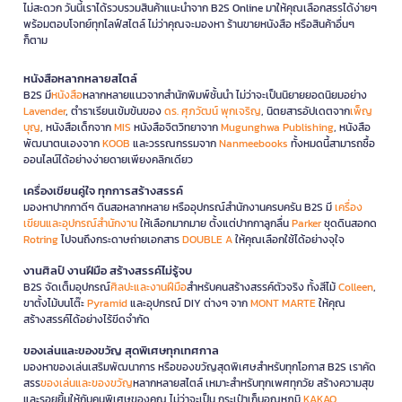
ไม่สะดวก วันนี้เราได้รวบรวมสินค้าแนะนำจาก B2S Online มาให้คุณเลือกสรรได้ง่ายๆ
พร้อมตอบโจทย์ทุกไลฟ์สไตล์ ไม่ว่าคุณจะมองหา ร้านขายหนังสือ หรือสินค้าอื่นๆ
ก็ตาม
หนังสือหลากหลายสไตล์
B2S มี
หนังสือ
หลากหลายแนวจากสำนักพิมพ์ชั้นนำ ไม่ว่าจะเป็นนิยายยอดนิยมอย่าง
Lavender
, ตำราเรียนเข้มข้นของ
ดร. ศุภวัฒน์ พุกเจริญ
, นิตยสารอัปเดตจาก
เพ็ญ
บุญ
, หนังสือเด็กจาก
MIS
หนังสือจิตวิทยาจาก
Mugunghwa Publishing
, หนังสือ
พัฒนาตนเองจาก
KOOB
และวรรณกรรมจาก
Nanmeebooks
ทั้งหมดนี้สามารถซื้อ
ออนไลน์ได้อย่างง่ายดายเพียงคลิกเดียว
เครื่องเขียนคู่ใจ ทุกการสร้างสรรค์
มองหาปากกาดีๆ ดินสอหลากหลาย หรืออุปกรณ์สำนักงานครบครัน B2S มี
เครื่อง
เขียนและอุปกรณ์สำนักงาน
ให้เลือกมากมาย ตั้งแต่ปากกาลูกลื่น
Parker
ชุดดินสอกด
Rotring
ไปจนถึงกระดาษถ่ายเอกสาร
DOUBLE A
ให้คุณเลือกใช้ได้อย่างจุใจ
งานศิลป์ งานฝีมือ สร้างสรรค์ไม่รู้จบ
B2S จัดเต็มอุปกรณ์
ศิลปะและงานฝีมือ
สำหรับคนสร้างสรรค์ตัวจริง ทั้งสีไม้
Colleen
,
ขาตั้งไม้บนโต๊ะ
Pyramid
และอุปกรณ์ DIY ต่างๆ จาก
MONT MARTE
ให้คุณ
สร้างสรรค์ได้อย่างไร้ขีดจำกัด
ของเล่นและของขวัญ สุดพิเศษทุกเทศกาล
มองหาของเล่นเสริมพัฒนาการ หรือของขวัญสุดพิเศษสำหรับทุกโอกาส B2S เราคัด
สรร
ของเล่นและของขวัญ
หลากหลายสไตล์ เหมาะสำหรับทุกเพศทุกวัย สร้างความสุข
และรอยยิ้มให้กับคนพิเศษของคุณ ไม่ว่าจะเป็น กระเป๋าเก็บอุณหภูมิ
KAKAO