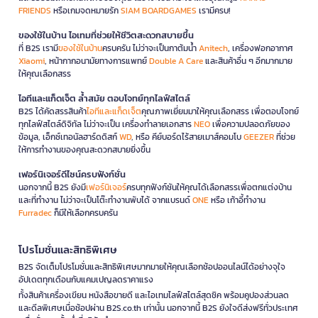
FRIENDS
หรือเกมจดหมายรัก
SIAM BOARDGAMES
เรามีครบ!
ของใช้ในบ้าน ไอเทมที่ช่วยให้ชีวิตสะดวกสบายขึ้น
ที่ B2S เรามี
ของใช้ในบ้าน
ครบครัน ไม่ว่าจะเป็นกาต้มน้ำ
Anitech
, เครื่องฟอกอากาศ
Xiaomi
, หน้ากากอนามัยทางการแพทย์
Double A Care
และสินค้าอื่น ๆ อีกมากมาย
ให้คุณเลือกสรร
ไอทีและแก็ดเจ็ต ล้ำสมัย ตอบโจทย์ทุกไลฟ์สไตล์
B2S ได้คัดสรรสินค้า
ไอทีและแก็ดเจ็ต
คุณภาพเยี่ยมมาให้คุณเลือกสรร เพื่อตอบโจทย์
ทุกไลฟ์สไตล์ดิจิทัล ไม่ว่าจะเป็น เครื่องทำลายเอกสาร
NEO
เพื่อความปลอดภัยของ
ข้อมูล, เอ็กซ์เทอนัลฮาร์ดดิสก์
WD
, หรือ คีย์บอร์ดไร้สายเมาส์คอมโบ
GEEZER
ที่ช่วย
ให้การทำงานของคุณสะดวกสบายยิ่งขึ้น
เฟอร์นิเจอร์ดีไซน์ครบฟังก์ชั่น
นอกจากนี้ B2S ยังมี
เฟอร์นิเจอร์
ครบทุกฟังก์ชันให้คุณได้เลือกสรรเพื่อตกแต่งบ้าน
และที่ทำงาน ไม่ว่าจะเป็นโต๊ะทำงานพับได้ จากแบรนด์
ONE
หรือ เก้าอี้ทำงาน
Furradec
ก็มีให้เลือกครบครัน
โปรโมชั่นและสิทธิพิเศษ
B2S จัดเต็มโปรโมชั่นและสิทธิพิเศษมากมายให้คุณเลือกช้อปออนไลน์ได้อย่างจุใจ
อัปเดตทุกเดือนกับแคมเปญลดราคาแรง
ทั้งสินค้าเครื่องเขียน หนังสือขายดี และไอเทมไลฟ์สไตล์สุดชิค พร้อมคูปองส่วนลด
และดีลพิเศษเมื่อช้อปผ่าน B2S.co.th เท่านั้น นอกจากนี้ B2S ยังใจดีส่งฟรีทั่วประเทศ