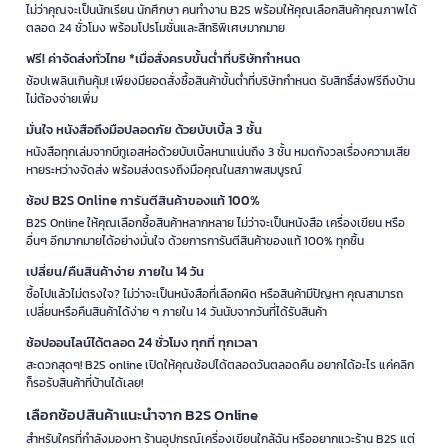
ไม่ว่าคุณจะเป็นนักเรียน นักศึกษา คนทำงาน B2S พร้อมให้คุณเลือกสินค้าคุณภาพได้
ตลอด 24 ชั่วโมง พร้อมโปรโมชั่นและสิทธิพิเศษมากมาย
ฟรี! ค่าจัดส่งทั่วไทย *เมื่อสั่งครบขั้นต่ำที่บริษัทกำหนด
ช้อปเพลินเกินคุ้ม! เพียงมียอดสั่งซื้อสินค้าขั้นต่ำที่บริษัทกำหนด รับสิทธิ์ส่งฟรีถึงบ้าน
ไม่ต้องจ่ายเพิ่ม
มั่นใจ หนังสือถึงมือปลอดภัย ด้วยบับเบิ้ล 3 ชั้น
หนังสือทุกเล่มจากบีทูเอสห่อด้วยบับเบิ้ลหนาแน่นถึง 3 ชั้น หมดกังวลเรื่องความเสีย
หายระหว่างจัดส่ง พร้อมส่งตรงถึงมือคุณในสภาพสมบูรณ์
ช้อป B2S Online การันตีสินค้าของแท้ 100%
B2S Online ให้คุณเลือกซื้อสินค้าหลากหลาย ไม่ว่าจะเป็นหนังสือ เครื่องเขียน หรือ
อื่นๆ อีกมากมายได้อย่างมั่นใจ ด้วยการการันตีสินค้าของแท้ 100% ทุกชิ้น
เปลี่ยน/คืนสินค้าง่าย ภายใน 14 วัน
ซื้อไปแล้วไม่ตรงใจ? ไม่ว่าจะเป็นหนังสือที่เลือกผิด หรือสินค้ามีปัญหา คุณสามารถ
เปลี่ยนหรือคืนสินค้าได้ง่าย ๆ ภายใน 14 วันนับจากวันที่ได้รับสินค้า
ช้อปออนไลน์ได้ตลอด 24 ชั่วโมง ทุกที่ ทุกเวลา
สะดวกสุดๆ! B2S online เปิดให้คุณช้อปได้ตลอดวันตลอดคืน อยากได้อะไร แค่คลิก
ก็รอรับสินค้าที่บ้านได้เลย!
เลือกช้อปสินค้าแนะนำจาก B2S Online
สำหรับใครที่กำลังมองหา ร้านอุปกรณ์เครื่องเขียนใกล้ฉัน หรืออยากแวะร้าน B2S แต่