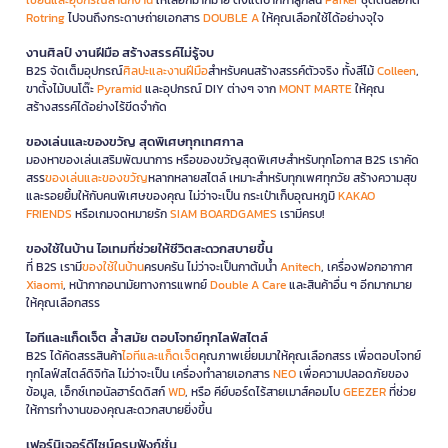
Rotring
ไปจนถึงกระดาษถ่ายเอกสาร
DOUBLE A
ให้คุณเลือกใช้ได้อย่างจุใจ
งานศิลป์ งานฝีมือ สร้างสรรค์ไม่รู้จบ
B2S จัดเต็มอุปกรณ์
ศิลปะและงานฝีมือ
สำหรับคนสร้างสรรค์ตัวจริง ทั้งสีไม้
Colleen
,
ขาตั้งไม้บนโต๊ะ
Pyramid
และอุปกรณ์ DIY ต่างๆ จาก
MONT MARTE
ให้คุณ
สร้างสรรค์ได้อย่างไร้ขีดจำกัด
ของเล่นและของขวัญ สุดพิเศษทุกเทศกาล
มองหาของเล่นเสริมพัฒนาการ หรือของขวัญสุดพิเศษสำหรับทุกโอกาส B2S เราคัด
สรร
ของเล่นและของขวัญ
หลากหลายสไตล์ เหมาะสำหรับทุกเพศทุกวัย สร้างความสุข
และรอยยิ้มให้กับคนพิเศษของคุณ ไม่ว่าจะเป็น กระเป๋าเก็บอุณหภูมิ
KAKAO
FRIENDS
หรือเกมจดหมายรัก
SIAM BOARDGAMES
เรามีครบ!
ของใช้ในบ้าน ไอเทมที่ช่วยให้ชีวิตสะดวกสบายขึ้น
ที่ B2S เรามี
ของใช้ในบ้าน
ครบครัน ไม่ว่าจะเป็นกาต้มน้ำ
Anitech
, เครื่องฟอกอากาศ
Xiaomi
, หน้ากากอนามัยทางการแพทย์
Double A Care
และสินค้าอื่น ๆ อีกมากมาย
ให้คุณเลือกสรร
ไอทีและแก็ดเจ็ต ล้ำสมัย ตอบโจทย์ทุกไลฟ์สไตล์
B2S ได้คัดสรรสินค้า
ไอทีและแก็ดเจ็ต
คุณภาพเยี่ยมมาให้คุณเลือกสรร เพื่อตอบโจทย์
ทุกไลฟ์สไตล์ดิจิทัล ไม่ว่าจะเป็น เครื่องทำลายเอกสาร
NEO
เพื่อความปลอดภัยของ
ข้อมูล, เอ็กซ์เทอนัลฮาร์ดดิสก์
WD
, หรือ คีย์บอร์ดไร้สายเมาส์คอมโบ
GEEZER
ที่ช่วย
ให้การทำงานของคุณสะดวกสบายยิ่งขึ้น
เฟอร์นิเจอร์ดีไซน์ครบฟังก์ชั่น