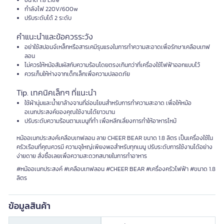
ขนาด 1.8 Litre
กำลังไฟ 220V/600w
ปรับระดับได้ 2 ระดับ
คำแนะนำและข้อควรระวัง
อย่าใช้สปอนจ์เหล็กหรือสารเคมีรุนแรงในการทำความสะอาดเพื่อรักษาเคลือบเทฟ
ลอน
ไม่ควรให้หม้อสัมผัสกับความร้อนโดยตรงเกินกว่าที่เครื่องใช้ไฟฟ้าออกแบบไว้
ควรเก็บให้ห่างจากเด็กเล็กเพื่อความปลอดภัย
Tip. เทคนิคเล็กๆ ที่แนะนำ
ใช้ผ้านุ่มและน้ำยาล้างจานที่อ่อนโยนสำหรับการทำความสะอาด เพื่อให้หม้อ
อเนกประสงค์ของคุณใช้งานได้ยาวนาน
ปรับระดับความร้อนตามเมนูที่ทำ เพื่อหลีกเลี่ยงการทำให้อาหารไหม้
หม้ออเนกประสงค์เคลือบเทฟลอน ลาย CHEER BEAR ขนาด 1.8 ลิตร เป็นเครื่องใช้ใน
ครัวเรือนที่คุณควรมี ความจุใหญ่เพียงพอสำหรับทุกเมนู ปรับระดับการใช้งานได้อย่าง
ง่ายดาย สั่งซื้อเลยเพื่อความสะดวกสบายในการทำอาหาร
#หม้ออเนกประสงค์ #เคลือบเทฟลอน #CHEER BEAR #เครื่องครัวไฟฟ้า #ขนาด 1.8
ลิตร
ข้อมูลสินค้า