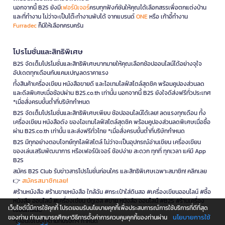
นอกจากนี้ B2S ยังมี
เฟอร์นิเจอร์
ครบทุกฟังก์ชันให้คุณได้เลือกสรรเพื่อตกแต่งบ้าน
และที่ทำงาน ไม่ว่าจะเป็นโต๊ะทำงานพับได้ จากแบรนด์
ONE
หรือ เก้าอี้ทำงาน
Furradec
ก็มีให้เลือกครบครัน
โปรโมชั่นและสิทธิพิเศษ
B2S จัดเต็มโปรโมชั่นและสิทธิพิเศษมากมายให้คุณเลือกช้อปออนไลน์ได้อย่างจุใจ
อัปเดตทุกเดือนกับแคมเปญลดราคาแรง
ทั้งสินค้าเครื่องเขียน หนังสือขายดี และไอเทมไลฟ์สไตล์สุดชิค พร้อมคูปองส่วนลด
และดีลพิเศษเมื่อช้อปผ่าน B2S.co.th เท่านั้น นอกจากนี้ B2S ยังใจดีส่งฟรีทั่วประเทศ
*เมื่อสั่งครบขั้นต่ำที่บริษัทกำหนด
B2S จัดเต็มโปรโมชั่นและสิทธิพิเศษเพียบ ช้อปออนไลน์ได้เลย! ลดแรงทุกเดือน ทั้ง
เครื่องเขียน หนังสือดัง ของไอเทมไลฟ์สไตล์สุดชิค พร้อมคูปองส่วนลดพิเศษเมื่อซื้อ
ผ่าน B2S.co.th เท่านั้น และส่งฟรีทั่วไทย *เมื่อสั่งครบขั้นต่ำที่บริษัทกำหนด
B2S มีทุกอย่างตอบโจทย์ทุกไลฟ์สไตล์ ไม่ว่าจะเป็นอุปกรณ์อ่านเขียน เครื่องเขียน
ของเล่นเสริมพัฒนาการ หรือเฟอร์นิเจอร์ ช้อปง่าย สะดวก ทุกที่ ทุกเวลา แค่มี App
B2S
สมัคร B2S Club รับข่าวสารโปรโมชั่นก่อนใคร และสิทธิพิเศษเฉพาะสมาชิก! คลิกเลย
สมัครสมาชิกเลย!
👉
#ร้านหนังสือ #ร้านขายหนังสือ ใกล้ฉัน #กระเป๋าใส่ดินสอ #เครื่องเขียนออนไลน์ #ซื้อ
หนังสือ ออนไลน์ #เครื่องเขียน บีทูเอส #ขาย หนังสือ ออนไลน์ #B2S #ร้านเครื่อง
เว็บไซต์นี้มีการใช้คุกกี้ โปรดยอมรับนโยบายคุกกี้เพื่อประสบการณ์การใช้บริการที่ดีที่สุด
เขียนใกล้ฉัน
นโยบายการใช้
ของท่าน ท่านสามารถศึกษาวิธีการตั้งค่าการควบคุมคุกกี้ของท่านผ่าน
*เงื่อนไขเป็นไปตามที่บริษัทฯ กำหนด