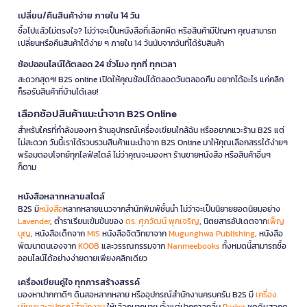
เปลี่ยน/คืนสินค้าง่าย ภายใน 14 วัน
ซื้อไปแล้วไม่ตรงใจ? ไม่ว่าจะเป็นหนังสือที่เลือกผิด หรือสินค้ามีปัญหา คุณสามารถ
เปลี่ยนหรือคืนสินค้าได้ง่าย ๆ ภายใน 14 วันนับจากวันที่ได้รับสินค้า
ช้อปออนไลน์ได้ตลอด 24 ชั่วโมง ทุกที่ ทุกเวลา
สะดวกสุดๆ! B2S online เปิดให้คุณช้อปได้ตลอดวันตลอดคืน อยากได้อะไร แค่คลิก
ก็รอรับสินค้าที่บ้านได้เลย!
เลือกช้อปสินค้าแนะนำจาก B2S Online
สำหรับใครที่กำลังมองหา ร้านอุปกรณ์เครื่องเขียนใกล้ฉัน หรืออยากแวะร้าน B2S แต่
ไม่สะดวก วันนี้เราได้รวบรวมสินค้าแนะนำจาก B2S Online มาให้คุณเลือกสรรได้ง่ายๆ
พร้อมตอบโจทย์ทุกไลฟ์สไตล์ ไม่ว่าคุณจะมองหา ร้านขายหนังสือ หรือสินค้าอื่นๆ
ก็ตาม
หนังสือหลากหลายสไตล์
B2S มี
หนังสือ
หลากหลายแนวจากสำนักพิมพ์ชั้นนำ ไม่ว่าจะเป็นนิยายยอดนิยมอย่าง
Lavender
, ตำราเรียนเข้มข้นของ
ดร. ศุภวัฒน์ พุกเจริญ
, นิตยสารอัปเดตจาก
เพ็ญ
บุญ
, หนังสือเด็กจาก
MIS
หนังสือจิตวิทยาจาก
Mugunghwa Publishing
, หนังสือ
พัฒนาตนเองจาก
KOOB
และวรรณกรรมจาก
Nanmeebooks
ทั้งหมดนี้สามารถซื้อ
ออนไลน์ได้อย่างง่ายดายเพียงคลิกเดียว
เครื่องเขียนคู่ใจ ทุกการสร้างสรรค์
มองหาปากกาดีๆ ดินสอหลากหลาย หรืออุปกรณ์สำนักงานครบครัน B2S มี
เครื่อง
เขียนและอุปกรณ์สำนักงาน
ให้เลือกมากมาย ตั้งแต่ปากกาลูกลื่น
Parker
ชุดดินสอกด