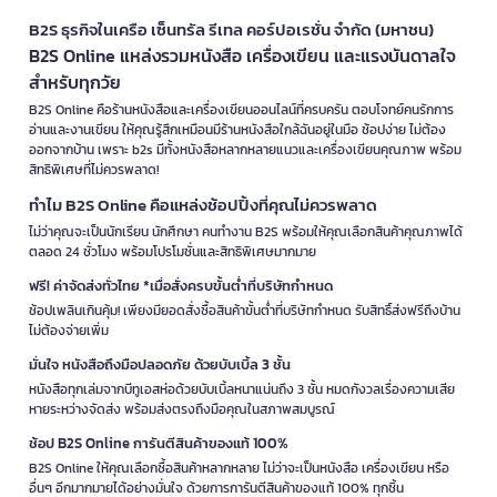
B2S ธุรกิจในเครือ เซ็นทรัล รีเทล คอร์ปอเรชั่น จำกัด (มหาชน)
B2S Online แหล่งรวมหนังสือ เครื่องเขียน และแรงบันดาลใจ
สำหรับทุกวัย
B2S Online คือร้านหนังสือและเครื่องเขียนออนไลน์ที่ครบครัน ตอบโจทย์คนรักการ
อ่านและงานเขียน ให้คุณรู้สึกเหมือนมีร้านหนังสือใกล้ฉันอยู่ในมือ ช้อปง่าย ไม่ต้อง
ออกจากบ้าน เพราะ b2s มีทั้งหนังสือหลากหลายแนวและเครื่องเขียนคุณภาพ พร้อม
สิทธิพิเศษที่ไม่ควรพลาด!
ทำไม B2S Online คือแหล่งช้อปปิ้งที่คุณไม่ควรพลาด
ไม่ว่าคุณจะเป็นนักเรียน นักศึกษา คนทำงาน B2S พร้อมให้คุณเลือกสินค้าคุณภาพได้
ตลอด 24 ชั่วโมง พร้อมโปรโมชั่นและสิทธิพิเศษมากมาย
ฟรี! ค่าจัดส่งทั่วไทย *เมื่อสั่งครบขั้นต่ำที่บริษัทกำหนด
ช้อปเพลินเกินคุ้ม! เพียงมียอดสั่งซื้อสินค้าขั้นต่ำที่บริษัทกำหนด รับสิทธิ์ส่งฟรีถึงบ้าน
ไม่ต้องจ่ายเพิ่ม
มั่นใจ หนังสือถึงมือปลอดภัย ด้วยบับเบิ้ล 3 ชั้น
หนังสือทุกเล่มจากบีทูเอสห่อด้วยบับเบิ้ลหนาแน่นถึง 3 ชั้น หมดกังวลเรื่องความเสีย
หายระหว่างจัดส่ง พร้อมส่งตรงถึงมือคุณในสภาพสมบูรณ์
ช้อป B2S Online การันตีสินค้าของแท้ 100%
B2S Online ให้คุณเลือกซื้อสินค้าหลากหลาย ไม่ว่าจะเป็นหนังสือ เครื่องเขียน หรือ
อื่นๆ อีกมากมายได้อย่างมั่นใจ ด้วยการการันตีสินค้าของแท้ 100% ทุกชิ้น