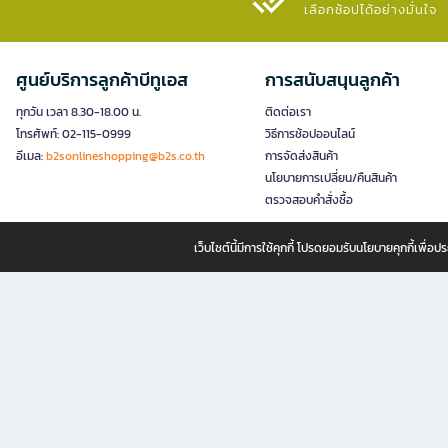
เลือกช้อปได้อย่างมั่นใจ​
ศูนย์บริการลูกค้าบีทูเอส
การสนับสนุนลูกค้า
ทุกวัน เวลา 8.30-18.00 น.
ติดต่อเรา
โทรศัพท์: 02-115-0999
วิธีการช้อปออนไลน์
อีเมล:
b2sonlineshopping@b2s.co.th
การจัดส่งสินค้า
นโยบายการเปลี่ยน/คืนสินค้า
ตรวจสอบคำสั่งซื้อ
เว็บไซต์นี้มีการใช้คุกกี้ โปรดยอมรับนโยบายคุกกี้เพื่