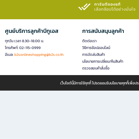
การันตีของแท้
เลือกช้อปได้อย่างมั่นใจ​
ศูนย์บริการลูกค้าบีทูเอส
การสนับสนุนลูกค้า
ทุกวัน เวลา 8.30-18.00 น.
ติดต่อเรา
โทรศัพท์: 02-115-0999
วิธีการช้อปออนไลน์
อีเมล:
b2sonlineshopping@b2s.co.th
การจัดส่งสินค้า
นโยบายการเปลี่ยน/คืนสินค้า
ตรวจสอบคำสั่งซื้อ
เว็บไซต์นี้มีการใช้คุกกี้ โปรดยอมรับนโยบายคุกกี้เพื่