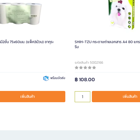
2ชั้น 75x60มม. (แพ็ค3ม้วน) ซากุระ
SHIH-TZU กระดาษถ่ายเอกสาร A4 80 แกรม
รีม
รหัสสินค้า 5002166
พร้อมจัดส่ง
฿ 108.00
เพิ่มสินค้า
เพิ่มสินค้า