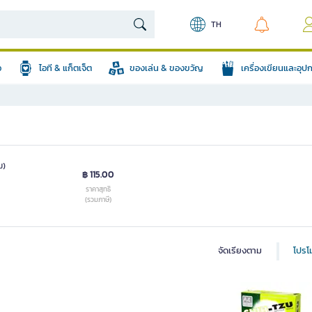
TH
อ
ไอที & แก็ตเจ็ต
ของเล่น & ของขวัญ
เครื่องเขียนและอุ
ม)
฿ 115.00
ราคาสุทธิ
(รวมภาษี)
จัดเรียงตาม
โปรโม