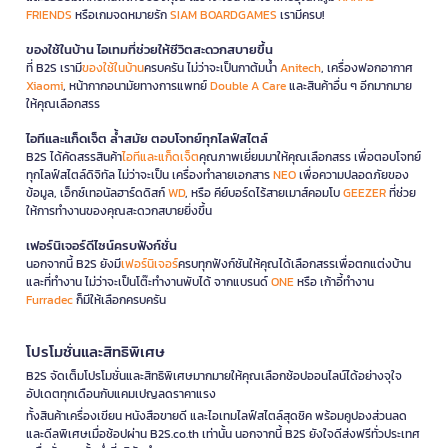
FRIENDS
หรือเกมจดหมายรัก
SIAM BOARDGAMES
เรามีครบ!
ของใช้ในบ้าน ไอเทมที่ช่วยให้ชีวิตสะดวกสบายขึ้น
ที่ B2S เรามี
ของใช้ในบ้าน
ครบครัน ไม่ว่าจะเป็นกาต้มน้ำ
Anitech
, เครื่องฟอกอากาศ
Xiaomi
, หน้ากากอนามัยทางการแพทย์
Double A Care
และสินค้าอื่น ๆ อีกมากมาย
ให้คุณเลือกสรร
ไอทีและแก็ดเจ็ต ล้ำสมัย ตอบโจทย์ทุกไลฟ์สไตล์
B2S ได้คัดสรรสินค้า
ไอทีและแก็ดเจ็ต
คุณภาพเยี่ยมมาให้คุณเลือกสรร เพื่อตอบโจทย์
ทุกไลฟ์สไตล์ดิจิทัล ไม่ว่าจะเป็น เครื่องทำลายเอกสาร
NEO
เพื่อความปลอดภัยของ
ข้อมูล, เอ็กซ์เทอนัลฮาร์ดดิสก์
WD
, หรือ คีย์บอร์ดไร้สายเมาส์คอมโบ
GEEZER
ที่ช่วย
ให้การทำงานของคุณสะดวกสบายยิ่งขึ้น
เฟอร์นิเจอร์ดีไซน์ครบฟังก์ชั่น
นอกจากนี้ B2S ยังมี
เฟอร์นิเจอร์
ครบทุกฟังก์ชันให้คุณได้เลือกสรรเพื่อตกแต่งบ้าน
และที่ทำงาน ไม่ว่าจะเป็นโต๊ะทำงานพับได้ จากแบรนด์
ONE
หรือ เก้าอี้ทำงาน
Furradec
ก็มีให้เลือกครบครัน
โปรโมชั่นและสิทธิพิเศษ
B2S จัดเต็มโปรโมชั่นและสิทธิพิเศษมากมายให้คุณเลือกช้อปออนไลน์ได้อย่างจุใจ
อัปเดตทุกเดือนกับแคมเปญลดราคาแรง
ทั้งสินค้าเครื่องเขียน หนังสือขายดี และไอเทมไลฟ์สไตล์สุดชิค พร้อมคูปองส่วนลด
และดีลพิเศษเมื่อช้อปผ่าน B2S.co.th เท่านั้น นอกจากนี้ B2S ยังใจดีส่งฟรีทั่วประเทศ