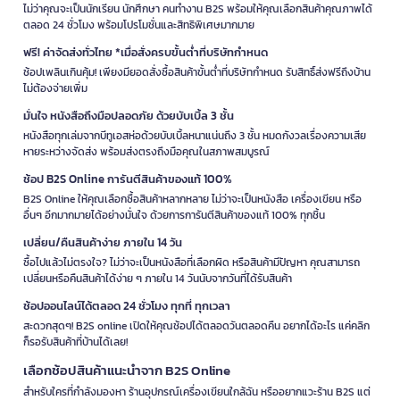
ไม่ว่าคุณจะเป็นนักเรียน นักศึกษา คนทำงาน B2S พร้อมให้คุณเลือกสินค้าคุณภาพได้
ตลอด 24 ชั่วโมง พร้อมโปรโมชั่นและสิทธิพิเศษมากมาย
ฟรี! ค่าจัดส่งทั่วไทย *เมื่อสั่งครบขั้นต่ำที่บริษัทกำหนด
ช้อปเพลินเกินคุ้ม! เพียงมียอดสั่งซื้อสินค้าขั้นต่ำที่บริษัทกำหนด รับสิทธิ์ส่งฟรีถึงบ้าน
ไม่ต้องจ่ายเพิ่ม
มั่นใจ หนังสือถึงมือปลอดภัย ด้วยบับเบิ้ล 3 ชั้น
หนังสือทุกเล่มจากบีทูเอสห่อด้วยบับเบิ้ลหนาแน่นถึง 3 ชั้น หมดกังวลเรื่องความเสีย
หายระหว่างจัดส่ง พร้อมส่งตรงถึงมือคุณในสภาพสมบูรณ์
ช้อป B2S Online การันตีสินค้าของแท้ 100%
B2S Online ให้คุณเลือกซื้อสินค้าหลากหลาย ไม่ว่าจะเป็นหนังสือ เครื่องเขียน หรือ
อื่นๆ อีกมากมายได้อย่างมั่นใจ ด้วยการการันตีสินค้าของแท้ 100% ทุกชิ้น
เปลี่ยน/คืนสินค้าง่าย ภายใน 14 วัน
ซื้อไปแล้วไม่ตรงใจ? ไม่ว่าจะเป็นหนังสือที่เลือกผิด หรือสินค้ามีปัญหา คุณสามารถ
เปลี่ยนหรือคืนสินค้าได้ง่าย ๆ ภายใน 14 วันนับจากวันที่ได้รับสินค้า
ช้อปออนไลน์ได้ตลอด 24 ชั่วโมง ทุกที่ ทุกเวลา
สะดวกสุดๆ! B2S online เปิดให้คุณช้อปได้ตลอดวันตลอดคืน อยากได้อะไร แค่คลิก
ก็รอรับสินค้าที่บ้านได้เลย!
เลือกช้อปสินค้าแนะนำจาก B2S Online
สำหรับใครที่กำลังมองหา ร้านอุปกรณ์เครื่องเขียนใกล้ฉัน หรืออยากแวะร้าน B2S แต่