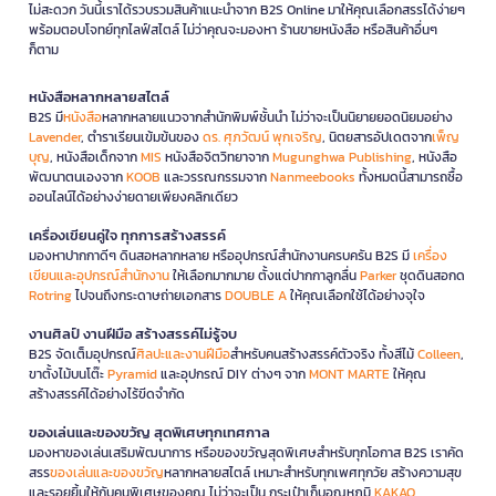
ไม่สะดวก วันนี้เราได้รวบรวมสินค้าแนะนำจาก B2S Online มาให้คุณเลือกสรรได้ง่ายๆ
พร้อมตอบโจทย์ทุกไลฟ์สไตล์ ไม่ว่าคุณจะมองหา ร้านขายหนังสือ หรือสินค้าอื่นๆ
ก็ตาม
หนังสือหลากหลายสไตล์
B2S มี
หนังสือ
หลากหลายแนวจากสำนักพิมพ์ชั้นนำ ไม่ว่าจะเป็นนิยายยอดนิยมอย่าง
Lavender
, ตำราเรียนเข้มข้นของ
ดร. ศุภวัฒน์ พุกเจริญ
, นิตยสารอัปเดตจาก
เพ็ญ
บุญ
, หนังสือเด็กจาก
MIS
หนังสือจิตวิทยาจาก
Mugunghwa Publishing
, หนังสือ
พัฒนาตนเองจาก
KOOB
และวรรณกรรมจาก
Nanmeebooks
ทั้งหมดนี้สามารถซื้อ
ออนไลน์ได้อย่างง่ายดายเพียงคลิกเดียว
เครื่องเขียนคู่ใจ ทุกการสร้างสรรค์
มองหาปากกาดีๆ ดินสอหลากหลาย หรืออุปกรณ์สำนักงานครบครัน B2S มี
เครื่อง
เขียนและอุปกรณ์สำนักงาน
ให้เลือกมากมาย ตั้งแต่ปากกาลูกลื่น
Parker
ชุดดินสอกด
Rotring
ไปจนถึงกระดาษถ่ายเอกสาร
DOUBLE A
ให้คุณเลือกใช้ได้อย่างจุใจ
งานศิลป์ งานฝีมือ สร้างสรรค์ไม่รู้จบ
B2S จัดเต็มอุปกรณ์
ศิลปะและงานฝีมือ
สำหรับคนสร้างสรรค์ตัวจริง ทั้งสีไม้
Colleen
,
ขาตั้งไม้บนโต๊ะ
Pyramid
และอุปกรณ์ DIY ต่างๆ จาก
MONT MARTE
ให้คุณ
สร้างสรรค์ได้อย่างไร้ขีดจำกัด
ของเล่นและของขวัญ สุดพิเศษทุกเทศกาล
มองหาของเล่นเสริมพัฒนาการ หรือของขวัญสุดพิเศษสำหรับทุกโอกาส B2S เราคัด
สรร
ของเล่นและของขวัญ
หลากหลายสไตล์ เหมาะสำหรับทุกเพศทุกวัย สร้างความสุข
และรอยยิ้มให้กับคนพิเศษของคุณ ไม่ว่าจะเป็น กระเป๋าเก็บอุณหภูมิ
KAKAO