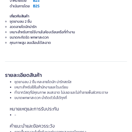
B2S
จำหน่ายโดย
B2S
ดำเนินการโดย
เกี่ยวกับสินค้า
ชุดยางลบ 2 ชิ้น
ลวดลายโดนัทน่ารัก
เหมาะสำหรับการใช้งานในห้องเรียนหรือที่ทำงาน
ขนาดกะทัดรัด พกพาสะดวก
คุณภาพสูง ลบเลือนได้สะอาด
รายละเอียดสินค้า
ชุดยางลบ 2 ชิ้น คละลายโดนัท น่ารักสดใส
เหมาะสำหรับใช้ในสำนักงานและโรงเรียน
ทำจากวัสดุที่มีคุณภาพ ลบสะอาด ไม่เลอะและไม่ทำลายพื้นผิวกระดาษ
ขนาดพกพาสะดวก นำติดตัวไปได้ทุกที่
หมายเหตุและการรับประกัน
-
คำแนะนำและข้อควรระวัง