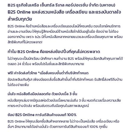
B2S ธุรกิจในเครือ เซ็นทรัล รีเทล คอร์ปอเรชั่น จำกัด (มหาชน)
B2S Online แหล่งรวมหนังสือ เครื่องเขียน และแรงบันดาลใจ
สำหรับทุกวัย
B2S Online คือร้านหนังสือและเครื่องเขียนออนไลน์ที่ครบครัน ตอบโจทย์คนรักการ
อ่านและงานเขียน ให้คุณรู้สึกเหมือนมีร้านหนังสือใกล้ฉันอยู่ในมือ ช้อปง่าย ไม่ต้อง
ออกจากบ้าน เพราะ b2s มีทั้งหนังสือหลากหลายแนวและเครื่องเขียนคุณภาพ พร้อม
สิทธิพิเศษที่ไม่ควรพลาด!
ทำไม B2S Online คือแหล่งช้อปปิ้งที่คุณไม่ควรพลาด
ไม่ว่าคุณจะเป็นนักเรียน นักศึกษา คนทำงาน B2S พร้อมให้คุณเลือกสินค้าคุณภาพได้
ตลอด 24 ชั่วโมง พร้อมโปรโมชั่นและสิทธิพิเศษมากมาย
ฟรี! ค่าจัดส่งทั่วไทย *เมื่อสั่งครบขั้นต่ำที่บริษัทกำหนด
ช้อปเพลินเกินคุ้ม! เพียงมียอดสั่งซื้อสินค้าขั้นต่ำที่บริษัทกำหนด รับสิทธิ์ส่งฟรีถึงบ้าน
ไม่ต้องจ่ายเพิ่ม
มั่นใจ หนังสือถึงมือปลอดภัย ด้วยบับเบิ้ล 3 ชั้น
หนังสือทุกเล่มจากบีทูเอสห่อด้วยบับเบิ้ลหนาแน่นถึง 3 ชั้น หมดกังวลเรื่องความเสีย
หายระหว่างจัดส่ง พร้อมส่งตรงถึงมือคุณในสภาพสมบูรณ์
ช้อป B2S Online การันตีสินค้าของแท้ 100%
B2S Online ให้คุณเลือกซื้อสินค้าหลากหลาย ไม่ว่าจะเป็นหนังสือ เครื่องเขียน หรือ
อื่นๆ อีกมากมายได้อย่างมั่นใจ ด้วยการการันตีสินค้าของแท้ 100% ทุกชิ้น