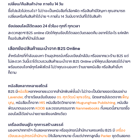
เปลี่ยน/คืนสินค้าง่าย ภายใน 14 วัน
ซื้อไปแล้วไม่ตรงใจ? ไม่ว่าจะเป็นหนังสือที่เลือกผิด หรือสินค้ามีปัญหา คุณสามารถ
เปลี่ยนหรือคืนสินค้าได้ง่าย ๆ ภายใน 14 วันนับจากวันที่ได้รับสินค้า
ช้อปออนไลน์ได้ตลอด 24 ชั่วโมง ทุกที่ ทุกเวลา
สะดวกสุดๆ! B2S online เปิดให้คุณช้อปได้ตลอดวันตลอดคืน อยากได้อะไร แค่คลิก
ก็รอรับสินค้าที่บ้านได้เลย!
เลือกช้อปสินค้าแนะนำจาก B2S Online
สำหรับใครที่กำลังมองหา ร้านอุปกรณ์เครื่องเขียนใกล้ฉัน หรืออยากแวะร้าน B2S แต่
ไม่สะดวก วันนี้เราได้รวบรวมสินค้าแนะนำจาก B2S Online มาให้คุณเลือกสรรได้ง่ายๆ
พร้อมตอบโจทย์ทุกไลฟ์สไตล์ ไม่ว่าคุณจะมองหา ร้านขายหนังสือ หรือสินค้าอื่นๆ
ก็ตาม
หนังสือหลากหลายสไตล์
B2S มี
หนังสือ
หลากหลายแนวจากสำนักพิมพ์ชั้นนำ ไม่ว่าจะเป็นนิยายยอดนิยมอย่าง
Lavender
, ตำราเรียนเข้มข้นของ
ดร. ศุภวัฒน์ พุกเจริญ
, นิตยสารอัปเดตจาก
เพ็ญ
บุญ
, หนังสือเด็กจาก
MIS
หนังสือจิตวิทยาจาก
Mugunghwa Publishing
, หนังสือ
พัฒนาตนเองจาก
KOOB
และวรรณกรรมจาก
Nanmeebooks
ทั้งหมดนี้สามารถซื้อ
ออนไลน์ได้อย่างง่ายดายเพียงคลิกเดียว
เครื่องเขียนคู่ใจ ทุกการสร้างสรรค์
มองหาปากกาดีๆ ดินสอหลากหลาย หรืออุปกรณ์สำนักงานครบครัน B2S มี
เครื่อง
เขียนและอุปกรณ์สำนักงาน
ให้เลือกมากมาย ตั้งแต่ปากกาลูกลื่น
Parker
ชุดดินสอกด