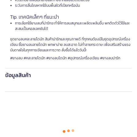
ควรเก็บยางลบในที่แห้งและห่างจากแสงแดดโดยตรง
ระวังการลื่นไถลหากใช้บนพื้นผิวที่เปียกหรือมัน
Tip. เทคนิคเล็กๆ ที่แนะนำ
การเลือกใช้ยางลบที่น่ารักจะทำให้การลบสนุกและเพลิดเพลินขึ้น พกติดตัวไว้ใช้และ
สะสมเป็นคอลเลคชันได้
ชุดยางลบคละลายโดนัท สินค้าน่ารักและคุณภาพดี ที่ทุกคนต้องมีในชุดอุปกรณ์เครื่อง
เขียน ซื้อยางลบลายโดนัท พกพาง่าย ลบสะอาด ไม่ทำลายกระดาษ เพื่อเสริมสร้างแรง
บันดาลใจในทุกการเขียนและการวาด สั่งซื้อได้แล้ววันนี้!
#ยางลบ #คละลายโดนัท #ยางลบโดนัท #อุปกรณ์เครื่องเขียน #ยางลบน่ารัก
ข้อมูลสินค้า