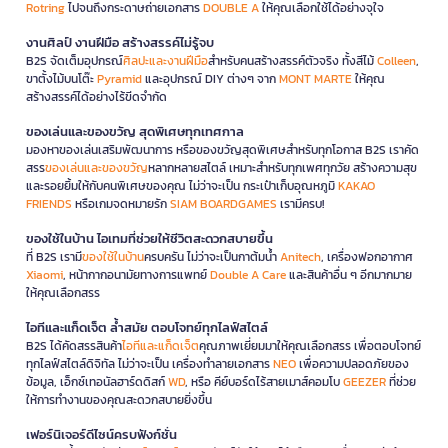
Rotring
ไปจนถึงกระดาษถ่ายเอกสาร
DOUBLE A
ให้คุณเลือกใช้ได้อย่างจุใจ
งานศิลป์ งานฝีมือ สร้างสรรค์ไม่รู้จบ
B2S จัดเต็มอุปกรณ์
ศิลปะและงานฝีมือ
สำหรับคนสร้างสรรค์ตัวจริง ทั้งสีไม้
Colleen
,
ขาตั้งไม้บนโต๊ะ
Pyramid
และอุปกรณ์ DIY ต่างๆ จาก
MONT MARTE
ให้คุณ
สร้างสรรค์ได้อย่างไร้ขีดจำกัด
ของเล่นและของขวัญ สุดพิเศษทุกเทศกาล
มองหาของเล่นเสริมพัฒนาการ หรือของขวัญสุดพิเศษสำหรับทุกโอกาส B2S เราคัด
สรร
ของเล่นและของขวัญ
หลากหลายสไตล์ เหมาะสำหรับทุกเพศทุกวัย สร้างความสุข
และรอยยิ้มให้กับคนพิเศษของคุณ ไม่ว่าจะเป็น กระเป๋าเก็บอุณหภูมิ
KAKAO
FRIENDS
หรือเกมจดหมายรัก
SIAM BOARDGAMES
เรามีครบ!
ของใช้ในบ้าน ไอเทมที่ช่วยให้ชีวิตสะดวกสบายขึ้น
ที่ B2S เรามี
ของใช้ในบ้าน
ครบครัน ไม่ว่าจะเป็นกาต้มน้ำ
Anitech
, เครื่องฟอกอากาศ
Xiaomi
, หน้ากากอนามัยทางการแพทย์
Double A Care
และสินค้าอื่น ๆ อีกมากมาย
ให้คุณเลือกสรร
ไอทีและแก็ดเจ็ต ล้ำสมัย ตอบโจทย์ทุกไลฟ์สไตล์
B2S ได้คัดสรรสินค้า
ไอทีและแก็ดเจ็ต
คุณภาพเยี่ยมมาให้คุณเลือกสรร เพื่อตอบโจทย์
ทุกไลฟ์สไตล์ดิจิทัล ไม่ว่าจะเป็น เครื่องทำลายเอกสาร
NEO
เพื่อความปลอดภัยของ
ข้อมูล, เอ็กซ์เทอนัลฮาร์ดดิสก์
WD
, หรือ คีย์บอร์ดไร้สายเมาส์คอมโบ
GEEZER
ที่ช่วย
ให้การทำงานของคุณสะดวกสบายยิ่งขึ้น
เฟอร์นิเจอร์ดีไซน์ครบฟังก์ชั่น