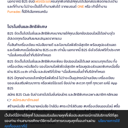
นอกจากนี้ B2S ยังมี
เฟอร์นิเจอร์
ครบทุกฟังก์ชันให้คุณได้เลือกสรรเพื่อตกแต่งบ้าน
และที่ทำงาน ไม่ว่าจะเป็นโต๊ะทำงานพับได้ จากแบรนด์
ONE
หรือ เก้าอี้ทำงาน
Furradec
ก็มีให้เลือกครบครัน
โปรโมชั่นและสิทธิพิเศษ
B2S จัดเต็มโปรโมชั่นและสิทธิพิเศษมากมายให้คุณเลือกช้อปออนไลน์ได้อย่างจุใจ
อัปเดตทุกเดือนกับแคมเปญลดราคาแรง
ทั้งสินค้าเครื่องเขียน หนังสือขายดี และไอเทมไลฟ์สไตล์สุดชิค พร้อมคูปองส่วนลด
และดีลพิเศษเมื่อช้อปผ่าน B2S.co.th เท่านั้น นอกจากนี้ B2S ยังใจดีส่งฟรีทั่วประเทศ
*เมื่อสั่งครบขั้นต่ำที่บริษัทกำหนด
B2S จัดเต็มโปรโมชั่นและสิทธิพิเศษเพียบ ช้อปออนไลน์ได้เลย! ลดแรงทุกเดือน ทั้ง
เครื่องเขียน หนังสือดัง ของไอเทมไลฟ์สไตล์สุดชิค พร้อมคูปองส่วนลดพิเศษเมื่อซื้อ
ผ่าน B2S.co.th เท่านั้น และส่งฟรีทั่วไทย *เมื่อสั่งครบขั้นต่ำที่บริษัทกำหนด
B2S มีทุกอย่างตอบโจทย์ทุกไลฟ์สไตล์ ไม่ว่าจะเป็นอุปกรณ์อ่านเขียน เครื่องเขียน
ของเล่นเสริมพัฒนาการ หรือเฟอร์นิเจอร์ ช้อปง่าย สะดวก ทุกที่ ทุกเวลา แค่มี App
B2S
สมัคร B2S Club รับข่าวสารโปรโมชั่นก่อนใคร และสิทธิพิเศษเฉพาะสมาชิก! คลิกเลย
สมัครสมาชิกเลย!
👉
#ร้านหนังสือ #ร้านขายหนังสือ ใกล้ฉัน #กระเป๋าใส่ดินสอ #เครื่องเขียนออนไลน์ #ซื้อ
หนังสือ ออนไลน์ #เครื่องเขียน บีทูเอส #ขาย หนังสือ ออนไลน์ #B2S #ร้านเครื่อง
เว็บไซต์นี้มีการใช้คุกกี้ โปรดยอมรับนโยบายคุกกี้เพื่อประสบการณ์การใช้บริการที่ดีที่สุด
เขียนใกล้ฉัน
นโยบายการใช้
ของท่าน ท่านสามารถศึกษาวิธีการตั้งค่าการควบคุมคุกกี้ของท่านผ่าน
*เงื่อนไขเป็นไปตามที่บริษัทฯ กำหนด
คุกกี้ของเราที่นี่