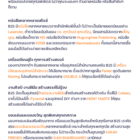
พร้อมตอบโจทย์ทุกไลฟ์สไตล์ ไม่ว่าคุณจะมองหา ร้านขายหนังสือ หรือสินค้าอื่นๆ
ก็ตาม
หนังสือหลากหลายสไตล์
B2S มี
หนังสือ
หลากหลายแนวจากสำนักพิมพ์ชั้นนำ ไม่ว่าจะเป็นนิยายยอดนิยมอย่าง
Lavender
, ตำราเรียนเข้มข้นของ
ดร. ศุภวัฒน์ พุกเจริญ
, นิตยสารอัปเดตจาก
เพ็ญ
บุญ
, หนังสือเด็กจาก
MIS
หนังสือจิตวิทยาจาก
Mugunghwa Publishing
, หนังสือ
พัฒนาตนเองจาก
KOOB
และวรรณกรรมจาก
Nanmeebooks
ทั้งหมดนี้สามารถซื้อ
ออนไลน์ได้อย่างง่ายดายเพียงคลิกเดียว
เครื่องเขียนคู่ใจ ทุกการสร้างสรรค์
มองหาปากกาดีๆ ดินสอหลากหลาย หรืออุปกรณ์สำนักงานครบครัน B2S มี
เครื่อง
เขียนและอุปกรณ์สำนักงาน
ให้เลือกมากมาย ตั้งแต่ปากกาลูกลื่น
Parker
ชุดดินสอกด
Rotring
ไปจนถึงกระดาษถ่ายเอกสาร
DOUBLE A
ให้คุณเลือกใช้ได้อย่างจุใจ
งานศิลป์ งานฝีมือ สร้างสรรค์ไม่รู้จบ
B2S จัดเต็มอุปกรณ์
ศิลปะและงานฝีมือ
สำหรับคนสร้างสรรค์ตัวจริง ทั้งสีไม้
Colleen
,
ขาตั้งไม้บนโต๊ะ
Pyramid
และอุปกรณ์ DIY ต่างๆ จาก
MONT MARTE
ให้คุณ
สร้างสรรค์ได้อย่างไร้ขีดจำกัด
ของเล่นและของขวัญ สุดพิเศษทุกเทศกาล
มองหาของเล่นเสริมพัฒนาการ หรือของขวัญสุดพิเศษสำหรับทุกโอกาส B2S เราคัด
สรร
ของเล่นและของขวัญ
หลากหลายสไตล์ เหมาะสำหรับทุกเพศทุกวัย สร้างความสุข
และรอยยิ้มให้กับคนพิเศษของคุณ ไม่ว่าจะเป็น กระเป๋าเก็บอุณหภูมิ
KAKAO
FRIENDS
หรือเกมจดหมายรัก
SIAM BOARDGAMES
เรามีครบ!