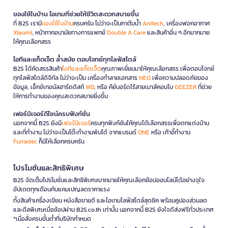
ของใช้ในบ้าน ไอเทมที่ช่วยให้ชีวิตสะดวกสบายขึ้น
ที่ B2S เรามี
ของใช้ในบ้าน
ครบครัน ไม่ว่าจะเป็นกาต้มน้ำ
Anitech
, เครื่องฟอกอากาศ
Xiaomi
, หน้ากากอนามัยทางการแพทย์
Double A Care
และสินค้าอื่น ๆ อีกมากมาย
ให้คุณเลือกสรร
ไอทีและแก็ดเจ็ต ล้ำสมัย ตอบโจทย์ทุกไลฟ์สไตล์
B2S ได้คัดสรรสินค้า
ไอทีและแก็ดเจ็ต
คุณภาพเยี่ยมมาให้คุณเลือกสรร เพื่อตอบโจทย์
ทุกไลฟ์สไตล์ดิจิทัล ไม่ว่าจะเป็น เครื่องทำลายเอกสาร
NEO
เพื่อความปลอดภัยของ
ข้อมูล, เอ็กซ์เทอนัลฮาร์ดดิสก์
WD
, หรือ คีย์บอร์ดไร้สายเมาส์คอมโบ
GEEZER
ที่ช่วย
ให้การทำงานของคุณสะดวกสบายยิ่งขึ้น
เฟอร์นิเจอร์ดีไซน์ครบฟังก์ชั่น
นอกจากนี้ B2S ยังมี
เฟอร์นิเจอร์
ครบทุกฟังก์ชันให้คุณได้เลือกสรรเพื่อตกแต่งบ้าน
และที่ทำงาน ไม่ว่าจะเป็นโต๊ะทำงานพับได้ จากแบรนด์
ONE
หรือ เก้าอี้ทำงาน
Furradec
ก็มีให้เลือกครบครัน
โปรโมชั่นและสิทธิพิเศษ
B2S จัดเต็มโปรโมชั่นและสิทธิพิเศษมากมายให้คุณเลือกช้อปออนไลน์ได้อย่างจุใจ
อัปเดตทุกเดือนกับแคมเปญลดราคาแรง
ทั้งสินค้าเครื่องเขียน หนังสือขายดี และไอเทมไลฟ์สไตล์สุดชิค พร้อมคูปองส่วนลด
และดีลพิเศษเมื่อช้อปผ่าน B2S.co.th เท่านั้น นอกจากนี้ B2S ยังใจดีส่งฟรีทั่วประเทศ
*เมื่อสั่งครบขั้นต่ำที่บริษัทกำหนด