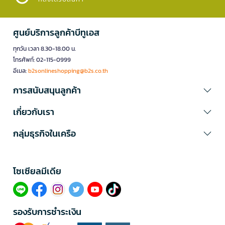
ศูนย์บริการลูกค้าบีทูเอส
ทุกวัน เวลา 8.30-18.00 น.
โทรศัพท์: 02-115-0999
อีเมล:
b2sonlineshopping@b2s.co.th
การสนับสนุนลูกค้า
เกี่ยวกับเรา
กลุ่มธุรกิจในเครือ
โซเซียลมีเดีย​
รองรับการชำระเงิน