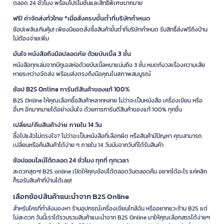
ตลอด 24 ชั่วโมง พร้อมโปรโมชั่นและสิทธิพิเศษมากมาย
ฟรี! ค่าจัดส่งทั่วไทย *เมื่อสั่งครบขั้นต่ำที่บริษัทกำหนด
ช้อปเพลินเกินคุ้ม! เพียงมียอดสั่งซื้อสินค้าขั้นต่ำที่บริษัทกำหนด รับสิทธิ์ส่งฟรีถึงบ้าน
ไม่ต้องจ่ายเพิ่ม
มั่นใจ หนังสือถึงมือปลอดภัย ด้วยบับเบิ้ล 3 ชั้น
หนังสือทุกเล่มจากบีทูเอสห่อด้วยบับเบิ้ลหนาแน่นถึง 3 ชั้น หมดกังวลเรื่องความเสีย
หายระหว่างจัดส่ง พร้อมส่งตรงถึงมือคุณในสภาพสมบูรณ์
ช้อป B2S Online การันตีสินค้าของแท้ 100%
B2S Online ให้คุณเลือกซื้อสินค้าหลากหลาย ไม่ว่าจะเป็นหนังสือ เครื่องเขียน หรือ
อื่นๆ อีกมากมายได้อย่างมั่นใจ ด้วยการการันตีสินค้าของแท้ 100% ทุกชิ้น
เปลี่ยน/คืนสินค้าง่าย ภายใน 14 วัน
ซื้อไปแล้วไม่ตรงใจ? ไม่ว่าจะเป็นหนังสือที่เลือกผิด หรือสินค้ามีปัญหา คุณสามารถ
เปลี่ยนหรือคืนสินค้าได้ง่าย ๆ ภายใน 14 วันนับจากวันที่ได้รับสินค้า
ช้อปออนไลน์ได้ตลอด 24 ชั่วโมง ทุกที่ ทุกเวลา
สะดวกสุดๆ! B2S online เปิดให้คุณช้อปได้ตลอดวันตลอดคืน อยากได้อะไร แค่คลิก
ก็รอรับสินค้าที่บ้านได้เลย!
เลือกช้อปสินค้าแนะนำจาก B2S Online
สำหรับใครที่กำลังมองหา ร้านอุปกรณ์เครื่องเขียนใกล้ฉัน หรืออยากแวะร้าน B2S แต่
ไม่สะดวก วันนี้เราได้รวบรวมสินค้าแนะนำจาก B2S Online มาให้คุณเลือกสรรได้ง่ายๆ