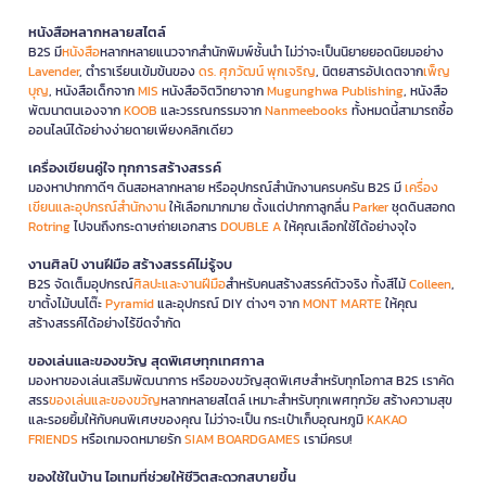
หนังสือหลากหลายสไตล์
B2S มี
หนังสือ
หลากหลายแนวจากสำนักพิมพ์ชั้นนำ ไม่ว่าจะเป็นนิยายยอดนิยมอย่าง
Lavender
, ตำราเรียนเข้มข้นของ
ดร. ศุภวัฒน์ พุกเจริญ
, นิตยสารอัปเดตจาก
เพ็ญ
บุญ
, หนังสือเด็กจาก
MIS
หนังสือจิตวิทยาจาก
Mugunghwa Publishing
, หนังสือ
พัฒนาตนเองจาก
KOOB
และวรรณกรรมจาก
Nanmeebooks
ทั้งหมดนี้สามารถซื้อ
ออนไลน์ได้อย่างง่ายดายเพียงคลิกเดียว
เครื่องเขียนคู่ใจ ทุกการสร้างสรรค์
มองหาปากกาดีๆ ดินสอหลากหลาย หรืออุปกรณ์สำนักงานครบครัน B2S มี
เครื่อง
เขียนและอุปกรณ์สำนักงาน
ให้เลือกมากมาย ตั้งแต่ปากกาลูกลื่น
Parker
ชุดดินสอกด
Rotring
ไปจนถึงกระดาษถ่ายเอกสาร
DOUBLE A
ให้คุณเลือกใช้ได้อย่างจุใจ
งานศิลป์ งานฝีมือ สร้างสรรค์ไม่รู้จบ
B2S จัดเต็มอุปกรณ์
ศิลปะและงานฝีมือ
สำหรับคนสร้างสรรค์ตัวจริง ทั้งสีไม้
Colleen
,
ขาตั้งไม้บนโต๊ะ
Pyramid
และอุปกรณ์ DIY ต่างๆ จาก
MONT MARTE
ให้คุณ
สร้างสรรค์ได้อย่างไร้ขีดจำกัด
ของเล่นและของขวัญ สุดพิเศษทุกเทศกาล
มองหาของเล่นเสริมพัฒนาการ หรือของขวัญสุดพิเศษสำหรับทุกโอกาส B2S เราคัด
สรร
ของเล่นและของขวัญ
หลากหลายสไตล์ เหมาะสำหรับทุกเพศทุกวัย สร้างความสุข
และรอยยิ้มให้กับคนพิเศษของคุณ ไม่ว่าจะเป็น กระเป๋าเก็บอุณหภูมิ
KAKAO
FRIENDS
หรือเกมจดหมายรัก
SIAM BOARDGAMES
เรามีครบ!
ของใช้ในบ้าน ไอเทมที่ช่วยให้ชีวิตสะดวกสบายขึ้น