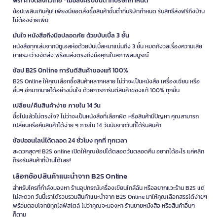
ฟรี! ค่าจัดส่งทั่วไทย *เมื่อสั่งครบขั้นต่ำที่บริษัทกำหนด
ช้อปเพลินเกินคุ้ม! เพียงมียอดสั่งซื้อสินค้าขั้นต่ำที่บริษัทกำหนด รับสิทธิ์ส่งฟรีถึงบ้าน
ไม่ต้องจ่ายเพิ่ม
มั่นใจ หนังสือถึงมือปลอดภัย ด้วยบับเบิ้ล 3 ชั้น
หนังสือทุกเล่มจากบีทูเอสห่อด้วยบับเบิ้ลหนาแน่นถึง 3 ชั้น หมดกังวลเรื่องความเสีย
หายระหว่างจัดส่ง พร้อมส่งตรงถึงมือคุณในสภาพสมบูรณ์
ช้อป B2S Online การันตีสินค้าของแท้ 100%
B2S Online ให้คุณเลือกซื้อสินค้าหลากหลาย ไม่ว่าจะเป็นหนังสือ เครื่องเขียน หรือ
อื่นๆ อีกมากมายได้อย่างมั่นใจ ด้วยการการันตีสินค้าของแท้ 100% ทุกชิ้น
เปลี่ยน/คืนสินค้าง่าย ภายใน 14 วัน
ซื้อไปแล้วไม่ตรงใจ? ไม่ว่าจะเป็นหนังสือที่เลือกผิด หรือสินค้ามีปัญหา คุณสามารถ
เปลี่ยนหรือคืนสินค้าได้ง่าย ๆ ภายใน 14 วันนับจากวันที่ได้รับสินค้า
ช้อปออนไลน์ได้ตลอด 24 ชั่วโมง ทุกที่ ทุกเวลา
สะดวกสุดๆ! B2S online เปิดให้คุณช้อปได้ตลอดวันตลอดคืน อยากได้อะไร แค่คลิก
ก็รอรับสินค้าที่บ้านได้เลย!
เลือกช้อปสินค้าแนะนำจาก B2S Online
สำหรับใครที่กำลังมองหา ร้านอุปกรณ์เครื่องเขียนใกล้ฉัน หรืออยากแวะร้าน B2S แต่
ไม่สะดวก วันนี้เราได้รวบรวมสินค้าแนะนำจาก B2S Online มาให้คุณเลือกสรรได้ง่ายๆ
พร้อมตอบโจทย์ทุกไลฟ์สไตล์ ไม่ว่าคุณจะมองหา ร้านขายหนังสือ หรือสินค้าอื่นๆ
ก็ตาม