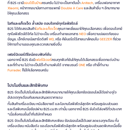
ที่ B2S เรามี
ของใช้ในบ้าน
ครบครัน ไม่ว่าจะเป็นกาต้มน้ำ
Anitech
, เครื่องฟอกอากาศ
Xiaomi
, หน้ากากอนามัยทางการแพทย์
Double A Care
และสินค้าอื่น ๆ อีกมากมาย
ให้คุณเลือกสรร
ไอทีและแก็ดเจ็ต ล้ำสมัย ตอบโจทย์ทุกไลฟ์สไตล์
B2S ได้คัดสรรสินค้า
ไอทีและแก็ดเจ็ต
คุณภาพเยี่ยมมาให้คุณเลือกสรร เพื่อตอบโจทย์
ทุกไลฟ์สไตล์ดิจิทัล ไม่ว่าจะเป็น เครื่องทำลายเอกสาร
NEO
เพื่อความปลอดภัยของ
ข้อมูล, เอ็กซ์เทอนัลฮาร์ดดิสก์
WD
, หรือ คีย์บอร์ดไร้สายเมาส์คอมโบ
GEEZER
ที่ช่วย
ให้การทำงานของคุณสะดวกสบายยิ่งขึ้น
เฟอร์นิเจอร์ดีไซน์ครบฟังก์ชั่น
นอกจากนี้ B2S ยังมี
เฟอร์นิเจอร์
ครบทุกฟังก์ชันให้คุณได้เลือกสรรเพื่อตกแต่งบ้าน
และที่ทำงาน ไม่ว่าจะเป็นโต๊ะทำงานพับได้ จากแบรนด์
ONE
หรือ เก้าอี้ทำงาน
Furradec
ก็มีให้เลือกครบครัน
โปรโมชั่นและสิทธิพิเศษ
B2S จัดเต็มโปรโมชั่นและสิทธิพิเศษมากมายให้คุณเลือกช้อปออนไลน์ได้อย่างจุใจ
อัปเดตทุกเดือนกับแคมเปญลดราคาแรง
ทั้งสินค้าเครื่องเขียน หนังสือขายดี และไอเทมไลฟ์สไตล์สุดชิค พร้อมคูปองส่วนลด
และดีลพิเศษเมื่อช้อปผ่าน B2S.co.th เท่านั้น นอกจากนี้ B2S ยังใจดีส่งฟรีทั่วประเทศ
*เมื่อสั่งครบขั้นต่ำที่บริษัทกำหนด
B2S จัดเต็มโปรโมชั่นและสิทธิพิเศษเพียบ ช้อปออนไลน์ได้เลย! ลดแรงทุกเดือน ทั้ง
เครื่องเขียน หนังสือดัง ของไอเทมไลฟ์สไตล์สุดชิค พร้อมคูปองส่วนลดพิเศษเมื่อซื้อ