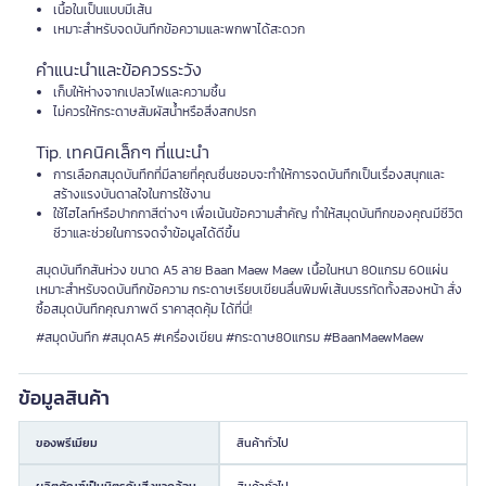
เนื้อในเป็นแบบมีเส้น
เหมาะสำหรับจดบันทึกข้อความและพกพาได้สะดวก
คำแนะนำและข้อควรระวัง
เก็บให้ห่างจากเปลวไฟและความชื้น
ไม่ควรให้กระดาษสัมผัสน้ำหรือสิ่งสกปรก
Tip. เทคนิคเล็กๆ ที่แนะนำ
การเลือกสมุดบันทึกที่มีลายที่คุณชื่นชอบจะทำให้การจดบันทึกเป็นเรื่องสนุกและ
สร้างแรงบันดาลใจในการใช้งาน
ใช้ไฮไลท์หรือปากกาสีต่างๆ เพื่อเน้นข้อความสำคัญ ทำให้สมุดบันทึกของคุณมีชีวิต
ชีวาและช่วยในการจดจำข้อมูลได้ดีขึ้น
สมุดบันทึกสันห่วง ขนาด A5 ลาย Baan Maew Maew เนื้อในหนา 80แกรม 60แผ่น
เหมาะสำหรับจดบันทึกข้อความ กระดาษเรียบเขียนลื่นพิมพ์เส้นบรรทัดทั้งสองหน้า สั่ง
ซื้อสมุดบันทึกคุณภาพดี ราคาสุดคุ้ม ได้ที่นี่!
#สมุดบันทึก #สมุดA5 #เครื่องเขียน #กระดาษ80แกรม #BaanMaewMaew
ข้อมูลสินค้า
ของพรีเมียม
สินค้าทั่วไป
ผลิตภัณฑ์เป็นมิตรกับสิ่งแวดล้อม
สินค้าทั่วไป