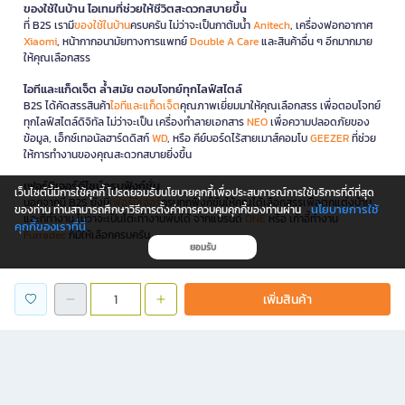
ของใช้ในบ้าน ไอเทมที่ช่วยให้ชีวิตสะดวกสบายขึ้น
ที่ B2S เรามี
ของใช้ในบ้าน
ครบครัน ไม่ว่าจะเป็นกาต้มน้ำ
Anitech
, เครื่องฟอกอากาศ
Xiaomi
, หน้ากากอนามัยทางการแพทย์
Double A Care
และสินค้าอื่น ๆ อีกมากมาย
ให้คุณเลือกสรร
ไอทีและแก็ดเจ็ต ล้ำสมัย ตอบโจทย์ทุกไลฟ์สไตล์
B2S ได้คัดสรรสินค้า
ไอทีและแก็ดเจ็ต
คุณภาพเยี่ยมมาให้คุณเลือกสรร เพื่อตอบโจทย์
ทุกไลฟ์สไตล์ดิจิทัล ไม่ว่าจะเป็น เครื่องทำลายเอกสาร
NEO
เพื่อความปลอดภัยของ
ข้อมูล, เอ็กซ์เทอนัลฮาร์ดดิสก์
WD
, หรือ คีย์บอร์ดไร้สายเมาส์คอมโบ
GEEZER
ที่ช่วย
ให้การทำงานของคุณสะดวกสบายยิ่งขึ้น
เฟอร์นิเจอร์ดีไซน์ครบฟังก์ชั่น
เว็บไซต์นี้มีการใช้คุกกี้ โปรดยอมรับนโยบายคุกกี้เพื่อประสบการณ์การใช้บริการที่ดีที่สุด
นอกจากนี้ B2S ยังมี
เฟอร์นิเจอร์
ครบทุกฟังก์ชันให้คุณได้เลือกสรรเพื่อตกแต่งบ้าน
นโยบายการใช้
ของท่าน ท่านสามารถศึกษาวิธีการตั้งค่าการควบคุมคุกกี้ของท่านผ่าน
และที่ทำงาน ไม่ว่าจะเป็นโต๊ะทำงานพับได้ จากแบรนด์
ONE
หรือ เก้าอี้ทำงาน
คุกกี้ของเราที่นี่
Furradec
ก็มีให้เลือกครบครัน
ยอมรับ
โปรโมชั่นและสิทธิพิเศษ
เพิ่มสินค้า
B2S จัดเต็มโปรโมชั่นและสิทธิพิเศษมากมายให้คุณเลือกช้อปออนไลน์ได้อย่างจุใจ
อัปเดตทุกเดือนกับแคมเปญลดราคาแรง
ทั้งสินค้าเครื่องเขียน หนังสือขายดี และไอเทมไลฟ์สไตล์สุดชิค พร้อมคูปองส่วนลด
และดีลพิเศษเมื่อช้อปผ่าน B2S.co.th เท่านั้น นอกจากนี้ B2S ยังใจดีส่งฟรีทั่วประเทศ
*เมื่อสั่งครบขั้นต่ำที่บริษัทกำหนด
B2S จัดเต็มโปรโมชั่นและสิทธิพิเศษเพียบ ช้อปออนไลน์ได้เลย! ลดแรงทุกเดือน ทั้ง