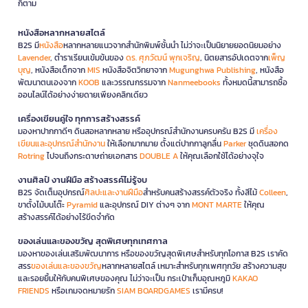
ก็ตาม
หนังสือหลากหลายสไตล์
B2S มี
หนังสือ
หลากหลายแนวจากสำนักพิมพ์ชั้นนำ ไม่ว่าจะเป็นนิยายยอดนิยมอย่าง
Lavender
, ตำราเรียนเข้มข้นของ
ดร. ศุภวัฒน์ พุกเจริญ
, นิตยสารอัปเดตจาก
เพ็ญ
บุญ
, หนังสือเด็กจาก
MIS
หนังสือจิตวิทยาจาก
Mugunghwa Publishing
, หนังสือ
พัฒนาตนเองจาก
KOOB
และวรรณกรรมจาก
Nanmeebooks
ทั้งหมดนี้สามารถซื้อ
ออนไลน์ได้อย่างง่ายดายเพียงคลิกเดียว
เครื่องเขียนคู่ใจ ทุกการสร้างสรรค์
มองหาปากกาดีๆ ดินสอหลากหลาย หรืออุปกรณ์สำนักงานครบครัน B2S มี
เครื่อง
เขียนและอุปกรณ์สำนักงาน
ให้เลือกมากมาย ตั้งแต่ปากกาลูกลื่น
Parker
ชุดดินสอกด
Rotring
ไปจนถึงกระดาษถ่ายเอกสาร
DOUBLE A
ให้คุณเลือกใช้ได้อย่างจุใจ
งานศิลป์ งานฝีมือ สร้างสรรค์ไม่รู้จบ
B2S จัดเต็มอุปกรณ์
ศิลปะและงานฝีมือ
สำหรับคนสร้างสรรค์ตัวจริง ทั้งสีไม้
Colleen
,
ขาตั้งไม้บนโต๊ะ
Pyramid
และอุปกรณ์ DIY ต่างๆ จาก
MONT MARTE
ให้คุณ
สร้างสรรค์ได้อย่างไร้ขีดจำกัด
ของเล่นและของขวัญ สุดพิเศษทุกเทศกาล
มองหาของเล่นเสริมพัฒนาการ หรือของขวัญสุดพิเศษสำหรับทุกโอกาส B2S เราคัด
สรร
ของเล่นและของขวัญ
หลากหลายสไตล์ เหมาะสำหรับทุกเพศทุกวัย สร้างความสุข
และรอยยิ้มให้กับคนพิเศษของคุณ ไม่ว่าจะเป็น กระเป๋าเก็บอุณหภูมิ
KAKAO
FRIENDS
หรือเกมจดหมายรัก
SIAM BOARDGAMES
เรามีครบ!