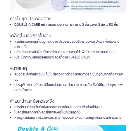
ภายในชุด ประกอบด้วย
DOUBLE A CARE หน้ากากอนามัยทางการแพทย์ 3 ชั้น Level 2 สีขาว 50 ชิ้น
เคล็ด(ไม่)ลับการใช้งาน
สวมให้ครอบคลุมทั้งจมูกและปาก ปรับโครงลวดให้กระชับกับรูปหน้าเพื่อป้องกัน
อากาศรั่ว
หลีกเลี่ยงการสัมผัสหน้ากากโดยตรงขณะสวมใส่ เพื่อป้องกันการปนเปื้อน
เมื่อหน้ากากเปียกหรือสกปรก ควรทิ้งและเปลี่ยนใหม่ทันที
หมายเหตุ
สีของสินค้าที่แสดงบนเว็บไซต์อาจแตกต่างจากสินค้าจริง ขึ้นอยู่กับการตั้งค่าหน้า
จอ
บรรจุภัณฑ์อาจมีการเปลี่ยนแปลงตามแต่ละ Lot การผลิต ซึ่งไม่มีผลต่อคุณภาพ
ของหน้ากาก
คำแนะนำและข้อควรระวัง
ควรเก็บหน้ากากในที่แห้งและสะอาด หลีกเลี่ยงความชื้นก่อนใช้งาน
ไม่ควรใช้หน้ากากซ้ำ ควรใช้เพียงครั้งเดียวแล้วทิ้ง
หากผู้สวมใส่มีอาการแพ้หรือระคายเคืองต่อผิวหนัง ควรหยุดใช้และปรึกษาแพทย์