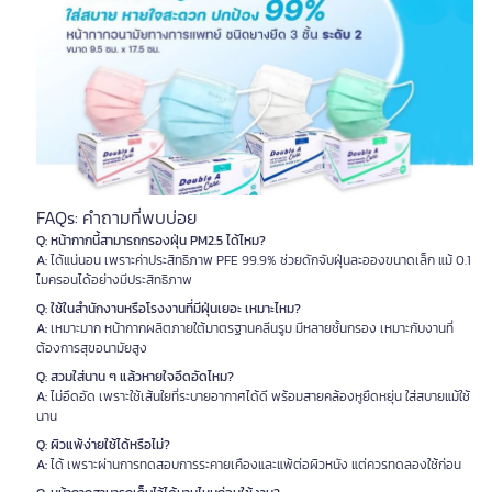
FAQs: คำถามที่พบบ่อย
Q: หน้ากากนี้สามารถกรองฝุ่น PM2.5 ได้ไหม?
A:
ได้แน่นอน เพราะค่าประสิทธิภาพ PFE 99.9% ช่วยดักจับฝุ่นละอองขนาดเล็ก แม้ 0.1
ไมครอนได้อย่างมีประสิทธิภาพ
Q: ใช้ในสำนักงานหรือโรงงานที่มีฝุ่นเยอะ เหมาะไหม?
A:
เหมาะมาก หน้ากากผลิตภายใต้มาตรฐานคลีนรูม มีหลายชั้นกรอง เหมาะกับงานที่
ต้องการสุขอนามัยสูง
Q: สวมใส่นาน ๆ แล้วหายใจอึดอัดไหม?
A:
ไม่อึดอัด เพราะใช้เส้นใยที่ระบายอากาศได้ดี พร้อมสายคล้องหูยืดหยุ่น ใส่สบายแม้ใช้
นาน
Q: ผิวแพ้ง่ายใช้ได้หรือไม่?
A:
ได้ เพราะผ่านการทดสอบการระคายเคืองและแพ้ต่อผิวหนัง แต่ควรทดลองใช้ก่อน