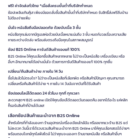
ฟรี! ค่าจัดส่งทั่วไทย *เมื่อสั่งครบขั้นต่ำที่บริษัทกำหนด
ช้อปเพลินเกินคุ้ม! เพียงมียอดสั่งซื้อสินค้าขั้นต่ำที่บริษัทกำหนด รับสิทธิ์ส่งฟรีถึงบ้าน
ไม่ต้องจ่ายเพิ่ม
มั่นใจ หนังสือถึงมือปลอดภัย ด้วยบับเบิ้ล 3 ชั้น
หนังสือทุกเล่มจากบีทูเอสห่อด้วยบับเบิ้ลหนาแน่นถึง 3 ชั้น หมดกังวลเรื่องความเสีย
หายระหว่างจัดส่ง พร้อมส่งตรงถึงมือคุณในสภาพสมบูรณ์
ช้อป B2S Online การันตีสินค้าของแท้ 100%
B2S Online ให้คุณเลือกซื้อสินค้าหลากหลาย ไม่ว่าจะเป็นหนังสือ เครื่องเขียน หรือ
อื่นๆ อีกมากมายได้อย่างมั่นใจ ด้วยการการันตีสินค้าของแท้ 100% ทุกชิ้น
เปลี่ยน/คืนสินค้าง่าย ภายใน 14 วัน
ซื้อไปแล้วไม่ตรงใจ? ไม่ว่าจะเป็นหนังสือที่เลือกผิด หรือสินค้ามีปัญหา คุณสามารถ
เปลี่ยนหรือคืนสินค้าได้ง่าย ๆ ภายใน 14 วันนับจากวันที่ได้รับสินค้า
ช้อปออนไลน์ได้ตลอด 24 ชั่วโมง ทุกที่ ทุกเวลา
สะดวกสุดๆ! B2S online เปิดให้คุณช้อปได้ตลอดวันตลอดคืน อยากได้อะไร แค่คลิก
ก็รอรับสินค้าที่บ้านได้เลย!
เลือกช้อปสินค้าแนะนำจาก B2S Online
สำหรับใครที่กำลังมองหา ร้านอุปกรณ์เครื่องเขียนใกล้ฉัน หรืออยากแวะร้าน B2S แต่
ไม่สะดวก วันนี้เราได้รวบรวมสินค้าแนะนำจาก B2S Online มาให้คุณเลือกสรรได้ง่ายๆ
พร้อมตอบโจทย์ทุกไลฟ์สไตล์ ไม่ว่าคุณจะมองหา ร้านขายหนังสือ หรือสินค้าอื่นๆ