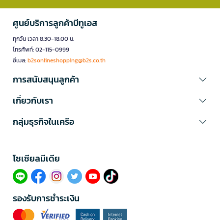
ศูนย์บริการลูกค้าบีทูเอส
ทุกวัน เวลา 8.30-18.00 น.
โทรศัพท์: 02-115-0999
อีเมล:
b2sonlineshopping@b2s.co.th
การสนับสนุนลูกค้า
เกี่ยวกับเรา
กลุ่มธุรกิจในเครือ
โซเซียลมีเดีย​
รองรับการชำระเงิน